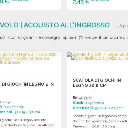
98 €
2,43 €
ORDINARE
ORDINARE
Richiedi un preventivo
Richiedi un preventivo
AVOLO | ACQUISTO ALL'INGROSSO
26 pr
ezzi scontati garantiti e consegna rapida in 72 ore per il tuo ordine onl
SCATOLA DI GIOCHI IN
 DI GIOCHI IN LEGNO 4 IN
LEGNO 20,8 CM
Rif.
19-33363
3-22197
Stock
: 1 192 articoli
ck
: 1 047 articoli
Dimensioni
: 5 x 20.8 x 20.8 cm
nsioni
: 3.1 x 19 x 13.8 cm
Scatola di giochi in legno con dama,
i giochi 4 in 1 in legno, include
domino, backgammon, carte e dadi.
o, mikado, carte e dadi. Adatto per
Dimensioni: 20,8 x 20,8 x 5 cm.