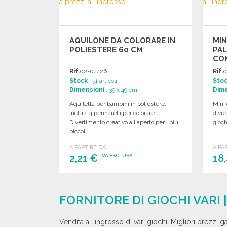
AQUILONE DA COLORARE IN
MIN
POLIESTERE 60 CM
PAL
CO
Rif.
02-04426
Rif.
0
Stock
: 51 articoli
Sto
Dimensioni
: 39 x 49 cm
Dime
Aquiletta per bambini in poliestere,
Mini 
inclusi 4 pennarelli per colorare.
diver
Divertimento creativo all'aperto per i più
gioch
piccoli.
A PARTIRE DA
A PA
2,21 €
18
IVA ESCLUSA
ORDINARE
Richiedi un preventivo
FORNITORE DI GIOCHI VARI
Vendita all'ingrosso di vari giochi. Migliori prezzi g