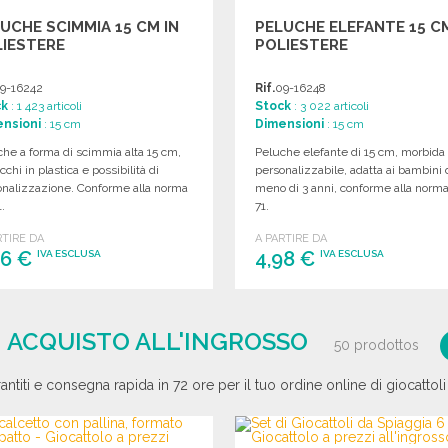
UCHE SCIMMIA 15 CM IN
PELUCHE ELEFANTE 15 CM
IESTERE
POLIESTERE
9-16242
Rif.
09-16248
ck
: 1 423 articoli
Stock
: 3 022 articoli
nsioni
: 15 cm
Dimensioni
: 15 cm
he a forma di scimmia alta 15 cm,
Peluche elefante di 15 cm, morbida
cchi in plastica e possibilità di
personalizzabile, adatta ai bambini 
onalizzazione. Conforme alla norma
meno di 3 anni, conforme alla norm
.
71.
RTIRE DA
A PARTIRE DA
96 €
4,98 €
IVA ESCLUSA
IVA ESCLUSA
ORDINARE
ORDINARE
Richiedi un preventivo
Richiedi un preventivo
| ACQUISTO ALL'INGROSSO
50 prodottos
rantiti e consegna rapida in 72 ore per il tuo ordine online di giocattoli 