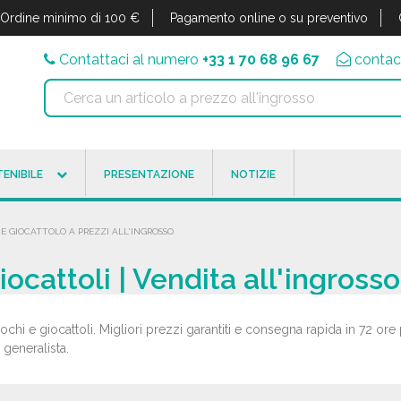
Ordine minimo di 100 €
Pagamento online o su preventivo
Contattaci al numero
+33 1 70 68 96 67
contac
ENIBILE
PRESENTAZIONE
NOTIZIE
 E GIOCATTOLO A PREZZI ALL'INGROSSO
iocattoli | Vendita all'ingrosso
ochi e giocattoli. Migliori prezzi garantiti e consegna rapida in 72 ore 
a generalista.