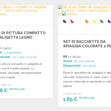
 DI PITTURA COMPATTO
VALIGETTA LEGNO
SET DI RACCHETTE DA
SPIAGGIA COLORATE 2 PE
2-04012
ck
: 4 209 articoli
Rif.
10-18240
nsioni
: 3.2 x 15.5 x 11.5 cm
Stock
: 80 200 articoli
i pittura compatto in valigetta di
Dimensioni
: 33 x 19 cm
, con 8 matite colorate, 12
Paire di raquettes da spiaggia in le
relli, pennello, temperamatite,
naturale, disponibili in colori vivaci,
a e matita.
manico rinforzato e sacchetto in ret
RTIRE DA
pallina.
88 €
IVA ESCLUSA
A PARTIRE DA
1,89 €
IVA ESCLUSA
ORDINARE
Richiedi un preventivo
ORDINARE