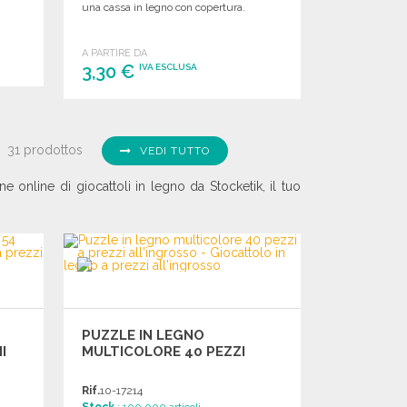
una cassa in legno con copertura.
A PARTIRE DA
3,30 €
IVA ESCLUSA
ORDINARE
Richiedi un preventivo
31 prodottos
VEDI TUTTO
ne online di giocattoli in legno da Stocketik, il tuo
PUZZLE IN LEGNO
I
MULTICOLORE 40 PEZZI
Rif.
10-17214
Stock
: 100 000 articoli