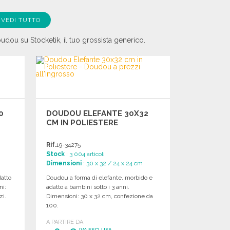
VEDI TUTTO
oudou su Stocketik, il tuo grossista generico.
0
DOUDOU ELEFANTE 30X32
CM IN POLIESTERE
Rif.
19-34275
Stock
: 3 004 articoli
Dimensioni
: 30 x 32 / 24 x 24 cm
datto
Doudou a forma di elefante, morbido e
ni:
adatto a bambini sotto i 3 anni.
zi.
Dimensioni: 30 x 32 cm, confezione da
100.
A PARTIRE DA
IVA ESCLUSA