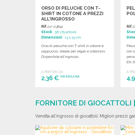
ORSO DI PELUCHE CON T-
PEL
SHIRT IN COTONE A PREZZI
POL
ALL'INGROSSO
Rif.
02-03841
Rif.
0
Stock
: 56 175 articoli
Sto
Dimensioni
: 13 x 15 cm
Dime
Orso di peluche con T-shirt in cotone e
Peluc
cappuccio, ideale per regali e collezioni.
con o
Disponibile all'ingrosso.
pers
EN 71
A PARTIRE DA
A PA
2,36 €
4,
IVA ESCLUSA
ORDINARE
Richiedi un preventivo
FORNITORE DI GIOCATTOLI 
Vendita all'ingrosso di giocattoli. Migliori prezzi ga