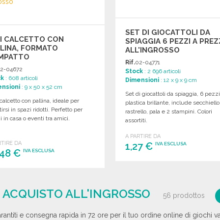
SET DI GIOCATTOLI DA
I CALCETTO CON
SPIAGGIA 6 PEZZI A PREZ
LINA, FORMATO
ALL'INGROSSO
MPATTO
Rif.
02-04771
2-04672
Stock
: 2 696 articoli
ck
: 608 articoli
Dimensioni
: 12 x 9 x 9 cm
nsioni
: 9 x 50 x 52 cm
Set di giocattoli da spiaggia, 6 pezzi
calcetto con pallina, ideale per
plastica brillante, include secchiello
tirsi in spazi ridotti. Perfetto per
rastrello, pala e 2 stampini. Colori
i in casa o eventi tra amici.
assortiti.
A PARTIRE DA
RTIRE DA
1,27 €
IVA ESCLUSA
,48 €
IVA ESCLUSA
ORDINARE
ORDINARE
Richiedi un preventivo
Richiedi un preventivo
 | ACQUISTO ALL'INGROSSO
56 prodottos
arantiti e consegna rapida in 72 ore per il tuo ordine online di giochi var