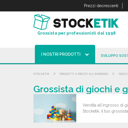
Pannello di gestione dei cookies
Prezzi decrescenti
Grossista per professionisti dal 1998
I NOSTRI PRODOTTI
SVILUPPO SOST
>
>
STOCKETIK
PRODOTTI A PREZZI ALL'INGROSSO
GIOCO
Grossista di giochi e g
Vendita all'ingrosso di gi
Stocketik, il tuo grossist