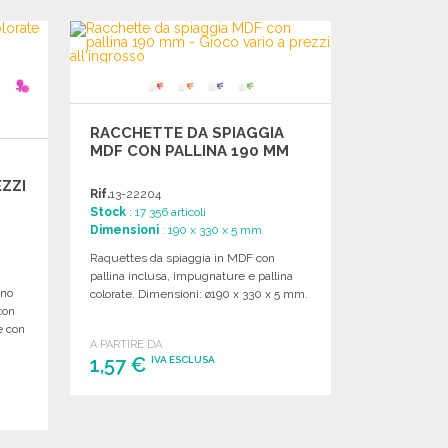
RACCHETTE DA SPIAGGIA
MDF CON PALLINA 190 MM
ZZI
Rif.
13-22204
Stock
: 17 356 articoli
Dimensioni
: 190 x 330 x 5 mm
Raquettes da spiaggia in MDF con
pallina inclusa, impugnature e pallina
gno
colorate. Dimensioni: ø190 x 330 x 5 mm.
 con
e con
A PARTIRE DA
1,57 €
IVA ESCLUSA
ORDINARE
Richiedi un preventivo