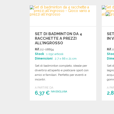
SET DI BADMINTON DA 4
SET
RACCHETTE A PREZZI
IN 
ALL'INGROSSO
Rif.
02-08894
Rif.
0
Stock
: 1 052 articoli
Sto
Dimensioni
: 2.7 x 66 x 21 cm
Dime
Set di badminton completo, ideale per
Set d
divertirsi all'aperto e praticare sport con
legno
amici e familiari. Perfetto per eventi e
acque
incontri.
gomm
A PARTIRE DA
A PA
6,37 €
2,
IVA ESCLUSA
ORDINARE
Richiedi un preventivo