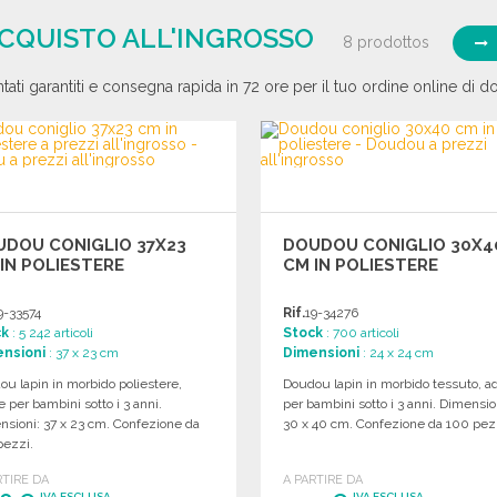
Richiedi un preventivo
ACQUISTO ALL'INGROSSO
8 prodottos
tati garantiti e consegna rapida in 72 ore per il tuo ordine online di d
UDOU CONIGLIO 37X23
DOUDOU CONIGLIO 30X4
IN POLIESTERE
CM IN POLIESTERE
9-33574
Rif.
19-34276
ck
: 5 242 articoli
Stock
: 700 articoli
nsioni
: 37 x 23 cm
Dimensioni
: 24 x 24 cm
u lapin in morbido poliestere,
Doudou lapin in morbido tessuto, a
e per bambini sotto i 3 anni.
per bambini sotto i 3 anni. Dimensio
nsioni: 37 x 23 cm. Confezione da
30 x 40 cm. Confezione da 100 pez
pezzi.
RTIRE DA
A PARTIRE DA
IVA ESCLUSA
IVA ESCLUSA