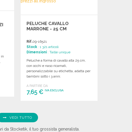
PELUCHE CAVALLO
ZI
MARRONE - 25 CM
Rif.
09-16521
Stock
: 1 321 articoli
Dimensioni
: Taille unique
 in
Peluche a forma di cavallo alta 25 cm,
,
con occhi e naso ricamati,
personalizzabile su etichetta, adatta per
bambini sotto i 3 anni.
A PARTIRE DA
7,65 €
IVA ESCLUSA
ORDINARE
Richiedi un preventivo
VEDI TUTTO
i da Stocketik, il tuo grossista generalista.