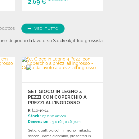
2,69 €
ORDINARE
Richiedi un preventivo
odottos
VEDI TUTTO
ine di giochi da tavolo su Stocketik, il tuo grossista
SET GIOCO IN LEGNO 4
PEZZI CON COPERCHIO A
PREZZI ALL'INGROSSO
Rif.
10-19514
Stock
: 27 000 articoli
Dimensioni
: 3 x 16.3 x 16.3 cm
Set di quattro giochi in legno: mikado,
scacchi, dama e domino, presentati in