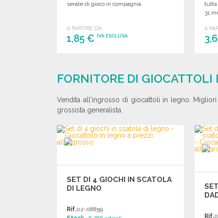
serate di gioco in compagnia.
tutta
31 m
A PARTIRE DA
A PA
1,85 €
3,
IVA ESCLUSA
ORDINARE
Richiedi un preventivo
FORNITORE DI GIOCATTOLI 
Vendita all'ingrosso di giocattoli in legno. Miglior
grossista generalista.
SET DI 4 GIOCHI IN SCATOLA
SET
DI LEGNO
DAD
Rif.
02-08859
Rif.
0
Stock
: 8 788 articoli