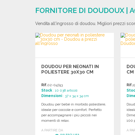
FORNITORE DI DOUDOUX | 
Vendita all'ingrosso di doudou. Migliori prezzi scon
DOUDOU PER NEONATI IN
DO
POLIESTERE 30X30 CM
CM 
Rif.
02-04743
Rif.
1
Stock
: 10 038 articoli
Sto
Dimensioni
: 37 x 34 x 34 cm
Dime
Doudou per bebé in morbido poliestere,
Doudo
ideale per coccole e comfort. Perfetto
ideal
per accompagnare i più piccoli nei
Dime
momenti di relax.
100 
A PARTIRE DA
A PA
IVA ESCLUSA