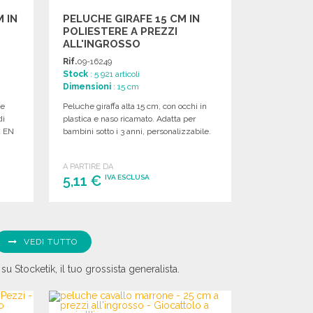
 IN
PELUCHE GIRAFE 15 CM IN
POLIESTERE A PREZZI
ALL'INGROSSO
Rif.
09-16249
Stock
: 5 921 articoli
Dimensioni
: 15 cm
 e
Peluche giraffa alta 15 cm, con occhi in
di
plastica e naso ricamato. Adatta per
a EN
bambini sotto i 3 anni, personalizzabile.
A PARTIRE DA
5,11 €
IVA ESCLUSA
ORDINARE
Richiedi un preventivo
VEDI TUTTO
su Stocketik, il tuo grossista generalista.