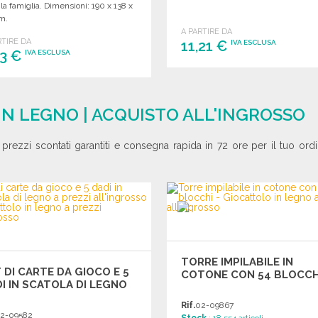
 la famiglia. Dimensioni: 190 x 138 x
m.
A PARTIRE DA
RTIRE DA
11,21 €
IVA ESCLUSA
63 €
IVA ESCLUSA
ORDINARE
ORDINARE
Richiedi un preventivo
Richiedi un preventivo
IN LEGNO | ACQUISTO ALL'INGROSSO
i prezzi scontati garantiti e consegna rapida in 72 ore per il tuo ordi
TORRE IMPILABILE IN
 DI CARTE DA GIOCO E 5
COTONE CON 54 BLOCCH
I IN SCATOLA DI LEGNO
Rif.
02-09867
2-09582
Stock
: 18 554 articoli