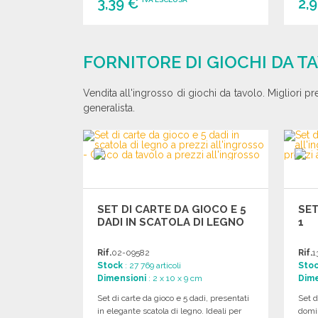
3,39 €
2,
ORDINARE
Richiedi un preventivo
FORNITORE DI GIOCHI DA T
Vendita all'ingrosso di giochi da tavolo. Migliori pr
generalista.
SET DI CARTE DA GIOCO E 5
SET
DADI IN SCATOLA DI LEGNO
1
Rif.
02-09582
Rif.
1
Stock
: 27 769 articoli
Sto
Dimensioni
: 2 x 10 x 9 cm
Dime
Set di carte da gioco e 5 dadi, presentati
Set d
in elegante scatola di legno. Ideali per
domin