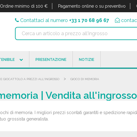
Ordine minimo di 100 €
Pagamento online o su preventivo
Contattaci al numero
+33 1 70 68 96 67
contac
ENIBILE
PRESENTAZIONE
NOTIZIE
>
 E GIOCATTOLO A PREZZI ALL'INGROSSO
GIOCO DI MEMORIA
 memoria | Vendita all'ingrosso
iochi di memoria. I migliori prezzi scontati garantiti e spedizione rapida
tuo grossista generalista.