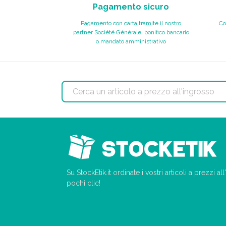
Pagamento sicuro
Pagamento con carta tramite il nostro
Co
partner Société Générale, bonifico bancario
o mandato amministrativo
Su StockEtik.it ordinate i vostri articoli a prezzi a
pochi clic!