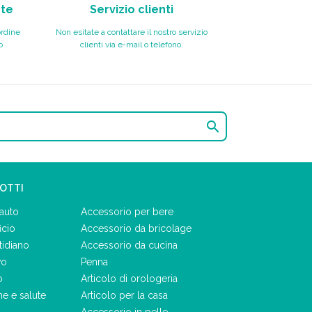
nte
Servizio clienti
ordine
Non esitate a contattare il nostro servizio
o
clienti via e-mail o telefono.

DOTTI
auto
Accessorio per bere
icio
Accessorio da bricolage
tidiano
Accessorio da cucina
vo
Penna
o
Articolo di orologeria
ne e salute
Articolo per la casa
Accessorio in pelle