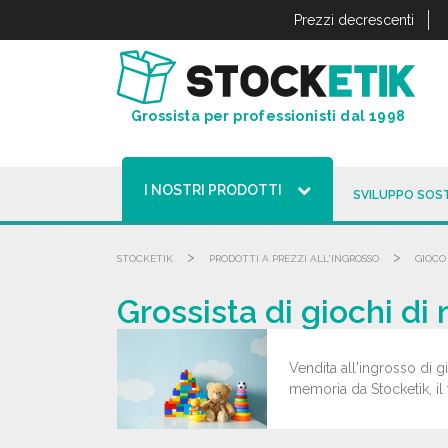
Pannello di gestione dei cookies
Prezzi decrescenti
Grossista per professionisti dal 1998
I NOSTRI PRODOTTI
SVILUPPO SOST
>
>
STOCKETIK
PRODOTTI A PREZZI ALL'INGROSSO
GIOCO
Grossista di giochi di
Vendita all'ingrosso di g
memoria da Stocketik, il 