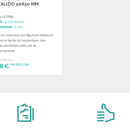
ALIZIO 50X50 MM
3-117089
ck
: 4 277 articoli
nsioni
: 5 mm
 di memoria con figurine natalizie,
ro e facile da trasportare, con
la personalizzata per la
ervazione.
RTIRE DA
78 €
IVA ESCLUSA
ORDINARE
Richiedi un preventivo