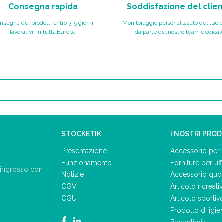
Consegna rapida
Soddisfazione del clie
nsegna dei prodotti entro 3-5 giorni
Monitoraggio personalizzato del tuo 
lavorativi, in tutta Europa
da parte del nostro team dedicat
STOCKETIK
I NOSTRI PRO
Presentazione
Accessorio per 
Funzionamento
Forniture per uff
ll'ingrosso con
Notizie
Accessorio quo
CGV
Articolo ricreati
CGU
Articolo sportiv
Prodotto di igie
Bagaglieria