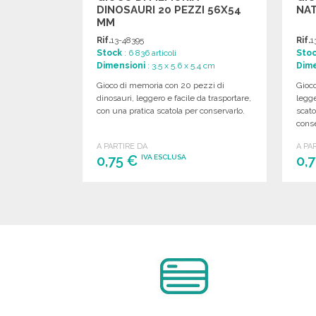
DINOSAURI 20 PEZZI 56X54
NAT
MM
Rif.
13-48395
Rif.
1
Stock
: 6 836 articoli
Sto
Dimensioni
: 3.5 x 5.6 x 5.4 cm
Dime
Gioco di memoria con 20 pezzi di
Gioco
dinosauri, leggero e facile da trasportare,
legge
con una pratica scatola per conservarlo.
scato
cons
A PARTIRE DA
A PA
0,75 €
0,
IVA ESCLUSA
ORDINARE
Richiedi un preventivo