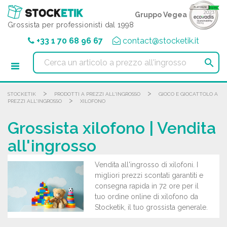
Pannello di gestione dei cookies
Gruppo Vegea
Grossista per professionisti dal 1998
+33 1 70 68 96 67
contact@stocketik.it

>
>
STOCKETIK
PRODOTTI A PREZZI ALL'INGROSSO
GIOCO E GIOCATTOLO A
>
PREZZI ALL'INGROSSO
XILOFONO
Grossista xilofono | Vendita
all'ingrosso
Vendita all'ingrosso di xilofoni. I
migliori prezzi scontati garantiti e
consegna rapida in 72 ore per il
tuo ordine online di xilofono da
Stocketik, il tuo grossista generale.