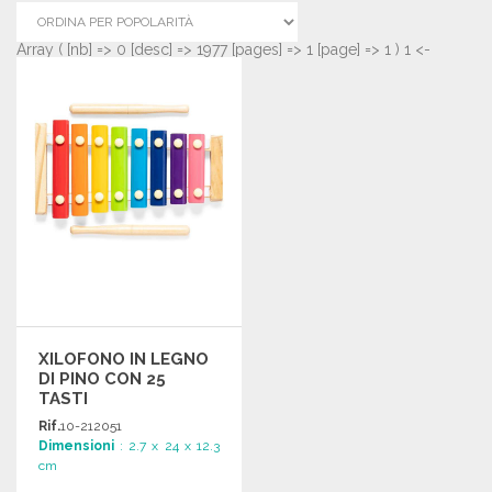
Array ( [nb] => 0 [desc] => 1977 [pages] => 1 [page] => 1 ) 1 <-
XILOFONO IN LEGNO
DI PINO CON 25
TASTI
Rif.
10-212051
Dimensioni
: 2.7 x 24 x 12.3
cm