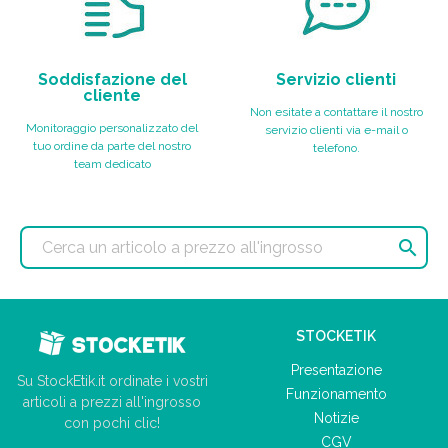
Soddisfazione del
Servizio clienti
cliente
Non esitate a contattare il nostro
Monitoraggio personalizzato del
servizio clienti via e-mail o
tuo ordine da parte del nostro
telefono.
team dedicato

STOCKETIK
Presentazione
Su StockEtik.it ordinate i vostri
Funzionamento
articoli a prezzi all'ingrosso
Notizie
con pochi clic!
CGV