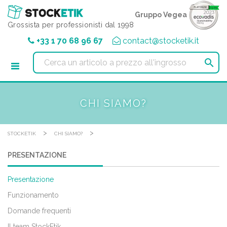
Pannello di gestione dei cookies
Gruppo Vegea
Grossista per professionisti dal 1998
+33 1 70 68 96 67
contact@stocketik.it

CHI SIAMO?
>
>
STOCKETIK
CHI SIAMO?
PRESENTAZIONE
Presentazione
Funzionamento
Domande frequenti
Il team StockEtik