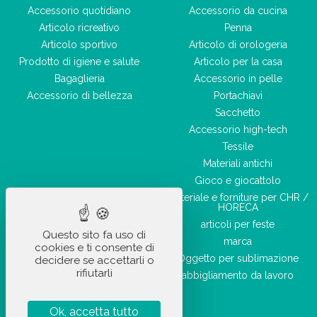
Accessorio quotidiano
Accessorio da cucina
Articolo ricreativo
Penna
Articolo sportivo
Articolo di orologeria
Prodotto di igiene e salute
Articolo per la casa
Bagaglieria
Accessorio in pelle
Accessorio di bellezza
Portachiavi
Sacchetto
Accessorio high-tech
Tessile
Materiali antichi
Gioco e giocattolo
Materiale e forniture per CHR /
HORECA
articoli per feste
Questo sito fa uso di
marca
cookies e ti consente di
Oggetto per sublimazione
decidere se accettarli o
rifiutarli
abbigliamento da lavoro
Ok, accetta tutto