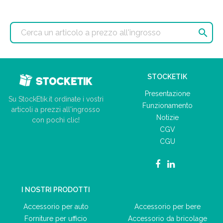

STOCKETIK
Presentazione
Su StockEtik.it ordinate i vostri
Funzionamento
articoli a prezzi all'ingrosso
Notizie
con pochi clic!
CGV
CGU
I NOSTRI PRODOTTI
Accessorio per auto
Accessorio per bere
Forniture per ufficio
Accessorio da bricolage