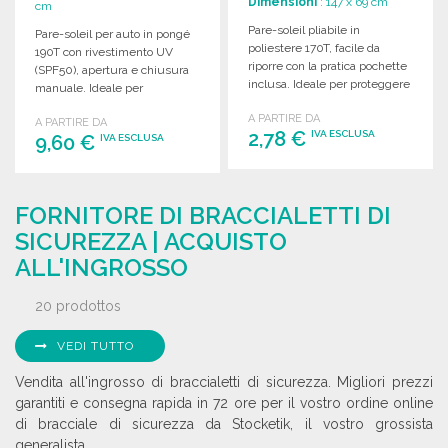
Dimensioni
: 147 x 69 cm
cm
Pare-soleil pliabile in
Pare-soleil per auto in pongé
poliestere 170T, facile da
190T con rivestimento UV
riporre con la pratica pochette
(SPF50), apertura e chiusura
inclusa. Ideale per proteggere
manuale. Ideale per
dal sole.
proteggere dal sole.
A PARTIRE DA
A PARTIRE DA
2,78 €
IVA ESCLUSA
9,60 €
IVA ESCLUSA
ORDINARE
ORDINARE
FORNITORE DI BRACCIALETTI DI
Richiedi un preventivo
Richiedi un preventivo
SICUREZZA | ACQUISTO
ALL'INGROSSO
20 prodottos
VEDI TUTTO
Vendita all'ingrosso di braccialetti di sicurezza. Migliori prezzi
garantiti e consegna rapida in 72 ore per il vostro ordine online
di bracciale di sicurezza da Stocketik, il vostro grossista
generalista.