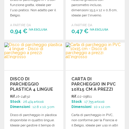
funzione gratta, ideale per
parcometro incluso,
l'uso pratico. Non adatto per il
dimensioni 15,5 x 12 x 0,6 cm,
Belgio.
ideale per l'inverno.
Confezionato in 200 unità.
A PARTIRE DA
A PARTIRE DA
0,94 €
0,47 €
IVA ESCLUSA
IVA ESCLUSA
ORDINARE
ORDINARE
Richiedi un preventivo
Richiedi un preventivo
DISCO DI
CARTA DI
PARCHEGGIO
PARCHEGGIO IN PVC
PLASTICA 4 LINGUE
10X15 CM A PREZZI
ALL'INGROSSO
Rif.
16-24832
Rif.
02-09811
Stock
: 26 474 articoli
Stock
: 17 755 articoli
Dimensioni
: 12.8 x 10.3 cm
Dimensioni
: 10 x 12 cm
Disco di parcheggio in plastica
Carta di parcheggio in PVC,
disponibile in quattro lingue.
non conforme per la Francia e
Ideale per gestire il tempo di
il Belgio, ideale per uso in altri