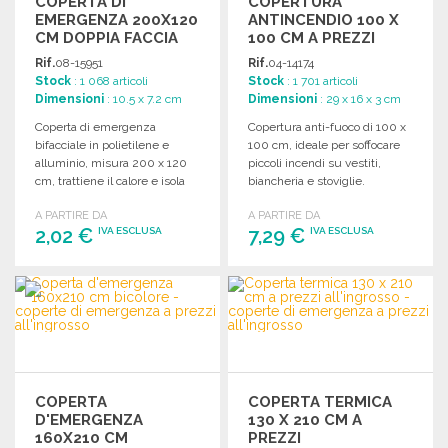
COPERTA DI
COPERTURA
EMERGENZA 200X120
ANTINCENDIO 100 X
CM DOPPIA FACCIA
100 CM A PREZZI
ALL'INGROSSO
Rif.
08-15951
Rif.
04-14174
Stock
: 1 068 articoli
Stock
: 1 701 articoli
Dimensioni
: 10.5 x 7.2 cm
Dimensioni
: 29 x 16 x 3 cm
Coperta di emergenza
Copertura anti-fuoco di 100 x
bifacciale in polietilene e
100 cm, ideale per soffocare
alluminio, misura 200 x 120
piccoli incendi su vestiti,
cm, trattiene il calore e isola
biancheria e stoviglie.
da umidità e freddo.
Dimensioni: 16 x 29 x 3 cm.
A PARTIRE DA
A PARTIRE DA
2,02 €
7,29 €
IVA ESCLUSA
IVA ESCLUSA
ORDINARE
ORDINARE
Richiedi un preventivo
Richiedi un preventivo
COPERTA
COPERTA TERMICA
D'EMERGENZA
130 X 210 CM A
160X210 CM
PREZZI