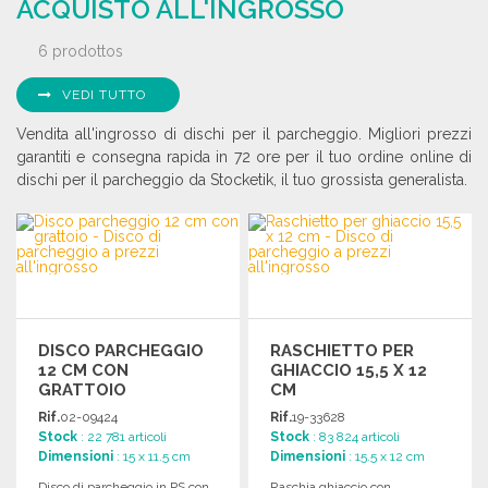
ACQUISTO ALL'INGROSSO
6 prodottos
VEDI TUTTO
Vendita all'ingrosso di dischi per il parcheggio. Migliori prezzi
garantiti e consegna rapida in 72 ore per il tuo ordine online di
dischi per il parcheggio da Stocketik, il tuo grossista generalista.
DISCO PARCHEGGIO
RASCHIETTO PER
12 CM CON
GHIACCIO 15,5 X 12
GRATTOIO
CM
Rif.
02-09424
Rif.
19-33628
Stock
: 22 781 articoli
Stock
: 83 824 articoli
Dimensioni
: 15 x 11.5 cm
Dimensioni
: 15.5 x 12 cm
Disco di parcheggio in PS con
Raschia ghiaccio con