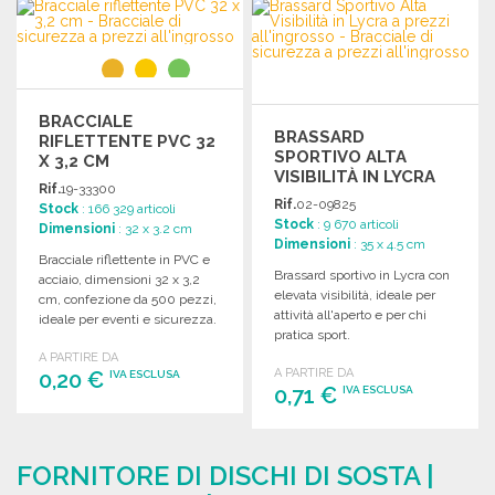
ORDINARE
Richiedi un preventivo
Richiedi un preventivo
BRACCIALE
BRASSARD
RIFLETTENTE PVC 32
SPORTIVO ALTA
X 3,2 CM
VISIBILITÀ IN LYCRA
Rif.
19-33300
Rif.
02-09825
Stock
: 166 329 articoli
Stock
: 9 670 articoli
Dimensioni
: 32 x 3.2 cm
Dimensioni
: 35 x 4.5 cm
Bracciale riflettente in PVC e
Brassard sportivo in Lycra con
acciaio, dimensioni 32 x 3,2
elevata visibilità, ideale per
cm, confezione da 500 pezzi,
attività all'aperto e per chi
ideale per eventi e sicurezza.
pratica sport.
A PARTIRE DA
A PARTIRE DA
0,20 €
IVA ESCLUSA
0,71 €
IVA ESCLUSA
ORDINARE
ORDINARE
Richiedi un preventivo
FORNITORE DI DISCHI DI SOSTA |
Richiedi un preventivo