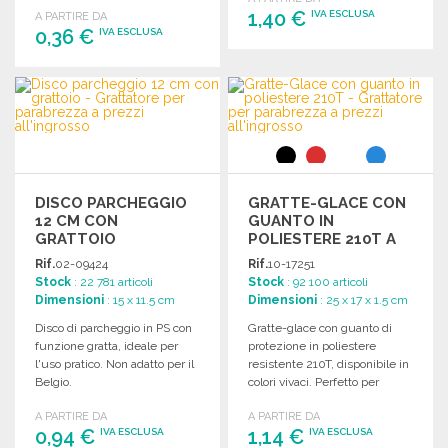
professionale.
auto.
1,40 €
IVA ESCLUSA
A PARTIRE DA
0,36 €
IVA ESCLUSA
ORDINARE
ORDINARE
Richiedi un preventivo
Richiedi un preventivo
DISCO PARCHEGGIO
GRATTE-GLACE CON
12 CM CON
GUANTO IN
GRATTOIO
POLIESTERE 210T A
PREZZI
Rif.
02-09424
Rif.
10-17251
ALL'INGROSSO
Stock
: 22 781 articoli
Stock
: 92 100 articoli
Dimensioni
: 15 x 11.5 cm
Dimensioni
: 25 x 17 x 1.5 cm
Disco di parcheggio in PS con
Gratte-glace con guanto di
funzione gratta, ideale per
protezione in poliestere
l'uso pratico. Non adatto per il
resistente 210T, disponibile in
Belgio.
colori vivaci. Perfetto per
l'inverno.
A PARTIRE DA
A PARTIRE DA
0,94 €
1,14 €
IVA ESCLUSA
IVA ESCLUSA