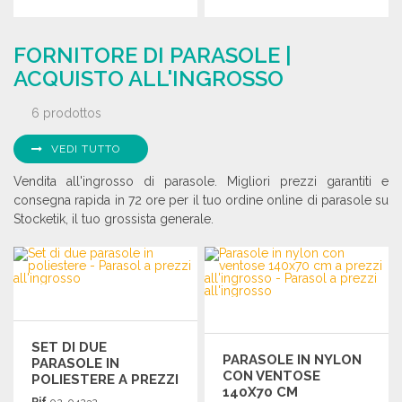
ORDINARE
ORDINARE
FORNITORE DI PARASOLE |
Richiedi un preventivo
Richiedi un preventivo
ACQUISTO ALL'INGROSSO
6 prodottos
VEDI TUTTO
Vendita all'ingrosso di parasole. Migliori prezzi garantiti e
consegna rapida in 72 ore per il tuo ordine online di parasole su
Stocketik, il tuo grossista generale.
SET DI DUE
PARASOLE IN NYLON
PARASOLE IN
CON VENTOSE
POLIESTERE A PREZZI
140X70 CM
ALL'INGROSSO