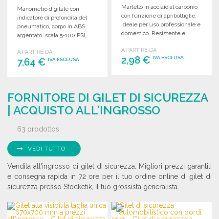
Martello in acciaio al carbonio
Manometro digitale con
con funzione di apribottiglie,
indicatore di profondità del
ideale per uso professionale e
pneumatico, corpo in ABS
domestico. Resistente e
argentato, scala 5-100 PSI,
pratico.
dimensioni compatte.
A PARTIRE DA
A PARTIRE DA
2,98 €
IVA ESCLUSA
7,64 €
IVA ESCLUSA
ORDINARE
ORDINARE
FORNITORE DI GILET DI SICUREZZA
Richiedi un preventivo
Richiedi un preventivo
| ACQUISTO ALL'INGROSSO
63 prodottos
VEDI TUTTO
Vendita all'ingrosso di gilet di sicurezza. Migliori prezzi garantiti
e consegna rapida in 72 ore per il tuo ordine online di gilet di
sicurezza presso Stocketik, il tuo grossista generalista.