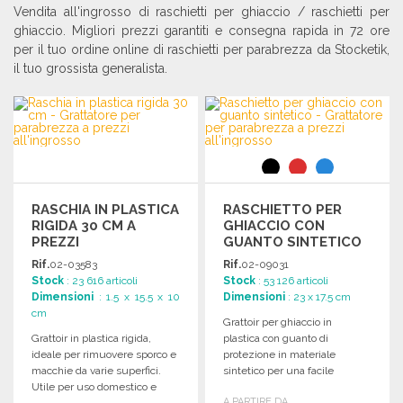
Vendita all'ingrosso di raschietti per ghiaccio / raschietti per
ghiaccio. Migliori prezzi garantiti e consegna rapida in 72 ore
per il tuo ordine online di raschietti per parabrezza da Stocketik,
il tuo grossista generalista.
RASCHIA IN PLASTICA
RASCHIETTO PER
RIGIDA 30 CM A
GHIACCIO CON
PREZZI
GUANTO SINTETICO
ALL'INGROSSO
A PREZZI
Rif.
02-03583
Rif.
02-09031
ALL'INGROSSO
Stock
: 23 616 articoli
Stock
: 53 126 articoli
Dimensioni
: 1.5 x 15.5 x 10
Dimensioni
: 23 x 17.5 cm
cm
Grattoir per ghiaccio in
Grattoir in plastica rigida,
plastica con guanto di
ideale per rimuovere sporco e
protezione in materiale
macchie da varie superfici.
sintetico per una facile
Utile per uso domestico e
rimozione del ghiaccio dalle
A PARTIRE DA