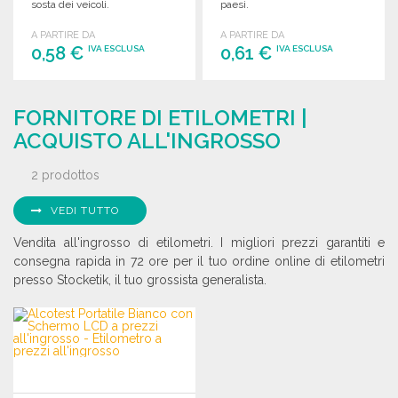
sosta dei veicoli.
paesi.
A PARTIRE DA
A PARTIRE DA
0,58 €
0,61 €
IVA ESCLUSA
IVA ESCLUSA
ORDINARE
ORDINARE
FORNITORE DI ETILOMETRI |
Richiedi un preventivo
Richiedi un preventivo
ACQUISTO ALL'INGROSSO
2 prodottos
VEDI TUTTO
Vendita all'ingrosso di etilometri. I migliori prezzi garantiti e
consegna rapida in 72 ore per il tuo ordine online di etilometri
presso Stocketik, il tuo grossista generalista.