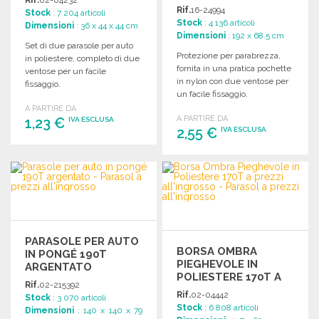
Rif.
02-04232
Rif.
16-24994
Stock
: 7 204 articoli
Stock
: 4 136 articoli
Dimensioni
: 36 x 44 x 44 cm
Dimensioni
: 192 x 68.5 cm
Set di due parasole per auto
Protezione per parabrezza,
in poliestere, completo di due
fornita in una pratica pochette
ventose per un facile
in nylon con due ventose per
fissaggio.
un facile fissaggio.
A PARTIRE DA
A PARTIRE DA
1,23 €
IVA ESCLUSA
2,55 €
IVA ESCLUSA
ORDINARE
ORDINARE
Richiedi un preventivo
Richiedi un preventivo
PARASOLE PER AUTO
BORSA OMBRA
IN PONGÉ 190T
PIEGHEVOLE IN
ARGENTATO
POLIESTERE 170T A
Rif.
02-215392
PREZZI
Rif.
02-04442
Stock
: 3 070 articoli
ALL'INGROSSO
Stock
: 6 808 articoli
Dimensioni
: 140 x 140 x 79