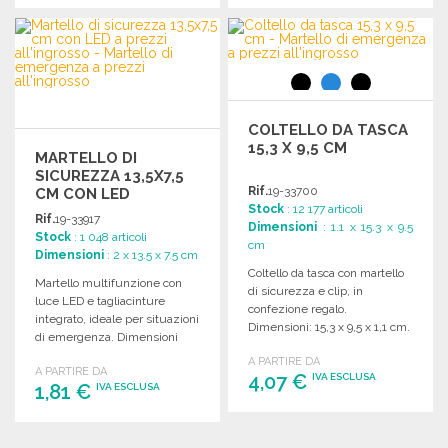
ORDINARE
ORDINARE
Richiedi un preventivo
Richiedi un preventivo
COLTELLO DA TASCA
15,3 X 9,5 CM
MARTELLO DI
SICUREZZA 13,5X7,5
Rif.
19-33700
CM CON LED
Stock
: 12 177 articoli
Rif.
19-33917
Dimensioni
: 1.1 x 15.3 x 9.5
Stock
: 1 048 articoli
cm
Dimensioni
: 2 x 13.5 x 7.5 cm
Coltello da tasca con martello
Martello multifunzione con
di sicurezza e clip, in
luce LED e tagliacinture
confezione regalo.
integrato, ideale per situazioni
Dimensioni: 15,3 x 9,5 x 1,1 cm.
di emergenza. Dimensioni
compatte e design pratico.
A PARTIRE DA
A PARTIRE DA
4,07 €
IVA ESCLUSA
1,81 €
IVA ESCLUSA
ORDINARE
ORDINARE