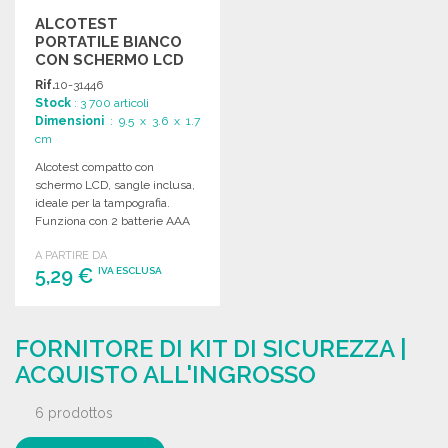
ALCOTEST
PORTATILE BIANCO
CON SCHERMO LCD
Rif.
10-31446
Stock
: 3 700 articoli
Dimensioni
: 9.5 x 3.6 x 1.7
cm
Alcotest compatto con
schermo LCD, sangle inclusa,
ideale per la tampografia.
Funziona con 2 batterie AAA
(non incluse).
A PARTIRE DA
5,29 €
IVA ESCLUSA
ORDINARE
FORNITORE DI KIT DI SICUREZZA |
Richiedi un preventivo
ACQUISTO ALL'INGROSSO
6 prodottos