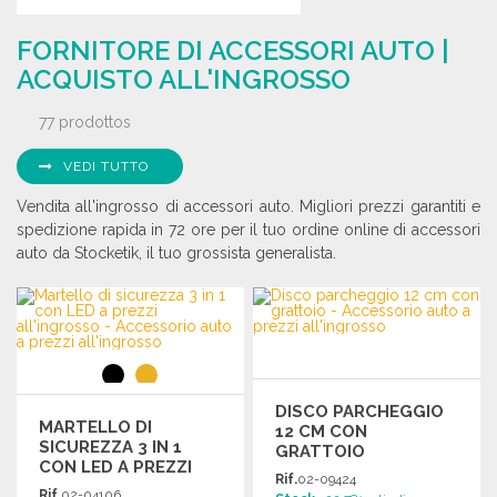
FORNITORE DI ACCESSORI AUTO |
ACQUISTO ALL'INGROSSO
77 prodottos
VEDI TUTTO
Vendita all'ingrosso di accessori auto. Migliori prezzi garantiti e
spedizione rapida in 72 ore per il tuo ordine online di accessori
auto da Stocketik, il tuo grossista generalista.
DISCO PARCHEGGIO
MARTELLO DI
12 CM CON
SICUREZZA 3 IN 1
GRATTOIO
CON LED A PREZZI
Rif.
02-09424
ALL'INGROSSO
Rif.
02-04106