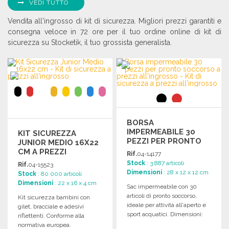
VEDI TUTTO
Vendita all'ingrosso di kit di sicurezza. Migliori prezzi garantiti e
consegna veloce in 72 ore per il tuo ordine online di kit di
sicurezza su Stocketik, il tuo grossista generalista.
BORSA
IMPERMEABILE 30
KIT SICUREZZA
PEZZI PER PRONTO
JUNIOR MEDIO 16X22
SOCCORSO
CM A PREZZI
Rif.
04-14177
ALL'INGROSSO
Stock
: 3 887 articoli
Rif.
04-15523
Dimensioni
: 28 x 12 x 12 cm
Stock
: 80 000 articoli
Dimensioni
: 22 x 16 x 4 cm
Sac impermeabile con 30
articoli di pronto soccorso,
Kit sicurezza bambini con
ideale per attività all'aperto e
gilet, bracciale e adesivi
sport acquatici. Dimensioni:
riflettenti. Conforme alla
28 x Ø 12 cm.
normativa europea.