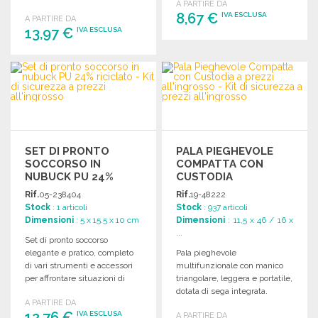
A PARTIRE DA
Dimensioni: 16 x 22 x 4 cm.
8,67 €
IVA ESCLUSA
A PARTIRE DA
13,97 €
IVA ESCLUSA
ORDINARE
ORDINARE
Richiedi un preventivo
Richiedi un preventivo
SET DI PRONTO
PALA PIEGHEVOLE
SOCCORSO IN
COMPATTA CON
NUBUCK PU 24%
CUSTODIA
RICICLATO
Rif.
05-238404
Rif.
19-48222
Stock
: 1 articoli
Stock
: 937 articoli
Dimensioni
: 5 x 15.5 x 10 cm
Dimensioni
: 11,5 x 46 / 16 x
...
Set di pronto soccorso
elegante e pratico, completo
Pala pieghevole
di vari strumenti e accessori
multifunzionale con manico
per affrontare situazioni di
triangolare, leggera e portatile,
emergenza.
dotata di sega integrata.
A PARTIRE DA
Dimensioni compatte e
12,76 €
IVA ESCLUSA
A PARTIRE DA
pratiche.