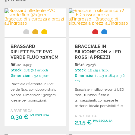
BRASSARD
BRACCIALE IN
RIFLETTENTE PVC
SILICONE CON 2 LED
VERDE FLUO 32X3CM
ROSSI A PREZZI
ALL'INGROSSO
Rif.
02-04031
Rif.
16-25238
Stock
: 182 752 articoli
Stock
: 12 415 articoli
Dimensioni
: 32 x 3 cm
Dimensioni
: 1.3 x 18.4 x 3.6
cm
Bracciale riflettente in PVC
verde fluo, con doppio strato
Bracciale in silicone con 2 LED
bianco. Dimensioni: 32x3cm.
rossi, funzioni fisse e
Ideale per promozioni.
lampeggianti, comprese le
batterie. Ideale per visibilità e
A PARTIRE DA
sicurezza.
0,30 €
IVA ESCLUSA
A PARTIRE DA
2,15 €
IVA ESCLUSA
ORDINARE