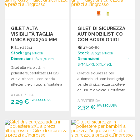
GILET ALTA
GILET DI SICUREZZA
VISIBILITÀ TAGLIA
AUTOMOBILISTICO
UNICA 670X700 MM
CON BORDI GRIGI
Rif.
13-22241
Rif.
17-26580
Stock
: 924 articoli
Stock
: 5 036 articoli
Dimensioni
: 67 x 70 cm
Dimensioni
:
S/M,L/XL,XXL/3XL
Gilet alta visibilità in
poliestere, certificato EN ISO
Gilet di sicurezza per
20471 classe 2, con bande
automobilisti con bordi grigi,
riflettenti e chiusura frontale a
bande di sicurezza cucite e
velcro. Taglia unica.
chiusura a velcro. Certificato
A PARTIRE DA
EN ISO20471.
2,29 €
IVA ESCLUSA
A PARTIRE DA
2,32 €
IVA ESCLUSA
ORDINARE
ORDINARE
Richiedi un preventivo
Richiedi un preventivo