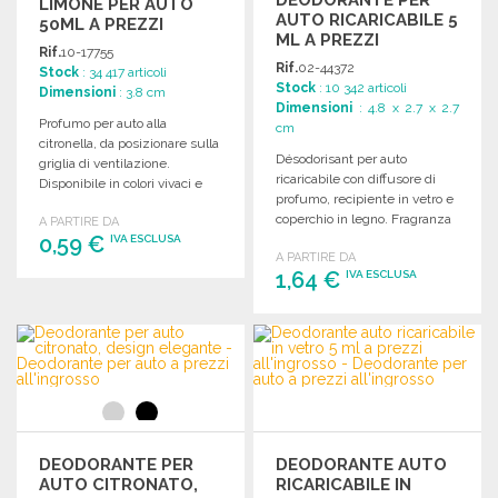
DEODORANTE PER
LIMONE PER AUTO
AUTO RICARICABILE 5
50ML A PREZZI
ML A PREZZI
ALL'INGROSSO
Rif.
10-17755
ALL'INGROSSO
Rif.
02-44372
Stock
: 34 417 articoli
Stock
: 10 342 articoli
Dimensioni
: 3.8 cm
Dimensioni
: 4.8 x 2.7 x 2.7
Profumo per auto alla
cm
citronella, da posizionare sulla
Désodorisant per auto
griglia di ventilazione.
ricaricabile con diffusore di
Disponibile in colori vivaci e
profumo, recipiente in vetro e
personalizzabile.
coperchio in legno. Fragranza
A PARTIRE DA
0,59 €
di auto nuova.
IVA ESCLUSA
A PARTIRE DA
1,64 €
IVA ESCLUSA
ORDINARE
Richiedi un preventivo
ORDINARE
Richiedi un preventivo
DEODORANTE PER
DEODORANTE AUTO
AUTO CITRONATO,
RICARICABILE IN