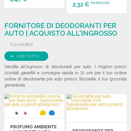
2,32 €
IVA ESCLUSA
ORDINARE
ORDINARE
Richiedi un preventivo
FORNITORE DI DEODORANTI PER
Richiedi un preventivo
AUTO | ACQUISTO ALL'INGROSSO
6 prodottos
VEDI TUTTO
Vendita all'ingrosso di deodoranti per auto. I migliori prezzi
scontati garantiti e consegna rapida in 72 ore per il tuo ordine
online di deodorante per auto presso Stocketik, il tuo grossista
generalista.
PROFUMO AMBIENTE