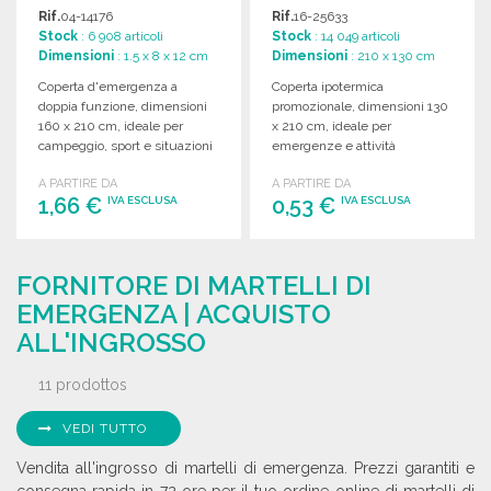
BICOLORE
ALL'INGROSSO
Rif.
04-14176
Rif.
16-25633
Stock
: 6 908 articoli
Stock
: 14 049 articoli
Dimensioni
: 1.5 x 8 x 12 cm
Dimensioni
: 210 x 130 cm
Coperta d'emergenza a
Coperta ipotermica
doppia funzione, dimensioni
promozionale, dimensioni 130
160 x 210 cm, ideale per
x 210 cm, ideale per
campeggio, sport e situazioni
emergenze e attività
critiche.
all'aperto.
A PARTIRE DA
A PARTIRE DA
1,66 €
0,53 €
IVA ESCLUSA
IVA ESCLUSA
ORDINARE
ORDINARE
FORNITORE DI MARTELLI DI
Richiedi un preventivo
Richiedi un preventivo
EMERGENZA | ACQUISTO
ALL'INGROSSO
11 prodottos
VEDI TUTTO
Vendita all'ingrosso di martelli di emergenza. Prezzi garantiti e