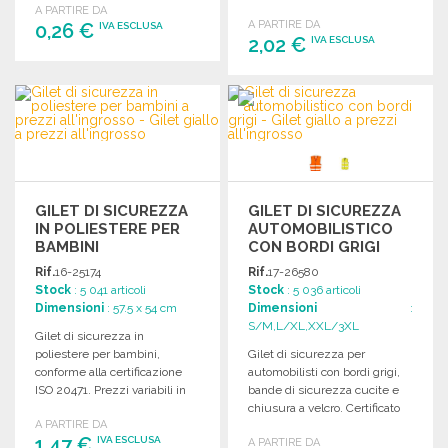
visibilità e protezione.
A PARTIRE DA
A PARTIRE DA
0,26 €
IVA ESCLUSA
2,02 €
IVA ESCLUSA
ORDINARE
ORDINARE
Richiedi un preventivo
Richiedi un preventivo
GILET DI SICUREZZA
GILET DI SICUREZZA
IN POLIESTERE PER
AUTOMOBILISTICO
BAMBINI
CON BORDI GRIGI
Rif.
16-25174
Rif.
17-26580
Stock
: 5 041 articoli
Stock
: 5 036 articoli
Dimensioni
: 57.5 x 54 cm
Dimensioni
:
S/M,L/XL,XXL/3XL
Gilet di sicurezza in
poliestere per bambini,
Gilet di sicurezza per
conforme alla certificazione
automobilisti con bordi grigi,
ISO 20471. Prezzi variabili in
bande di sicurezza cucite e
base alla taglia.
chiusura a velcro. Certificato
A PARTIRE DA
EN ISO20471.
1,47 €
IVA ESCLUSA
A PARTIRE DA