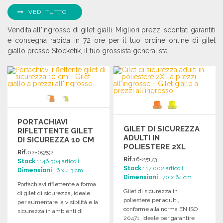
VEDI TUTTO
Vendita all'ingrosso di gilet gialli. Migliori prezzi scontati garantiti
e consegna rapida in 72 ore per il tuo ordine online di gilet
giallo presso Stocketik, il tuo grossista generalista.
PORTACHIAVI
GILET DI SICUREZZA
RIFLETTENTE GILET
ADULTI IN
DI SICUREZZA 10 CM
POLIESTERE 2XL
Rif.
02-09592
Rif.
16-25173
Stock
: 146 304 articoli
Stock
: 17 002 articoli
Dimensioni
: 6 x 4.3 cm
Dimensioni
: 70 x 64 cm
Portachiavi riflettente a forma
Gilet di sicurezza in
di gilet di sicurezza, ideale
poliestere per adulti,
per aumentare la visibilità e la
conforme alla norma EN ISO
sicurezza in ambienti di
20471, ideale per garantire
lavoro.