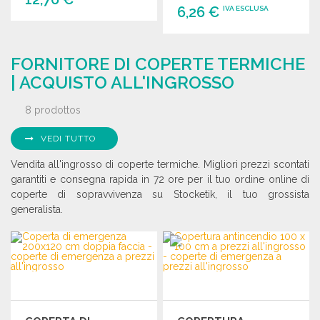
6,26 €
IVA ESCLUSA
ORDINARE
ORDINARE
Richiedi un preventivo
FORNITORE DI COPERTE TERMICHE
Richiedi un preventivo
| ACQUISTO ALL'INGROSSO
8 prodottos
VEDI TUTTO
Vendita all'ingrosso di coperte termiche. Migliori prezzi scontati
garantiti e consegna rapida in 72 ore per il tuo ordine online di
coperte di sopravvivenza su Stocketik, il tuo grossista
generalista.