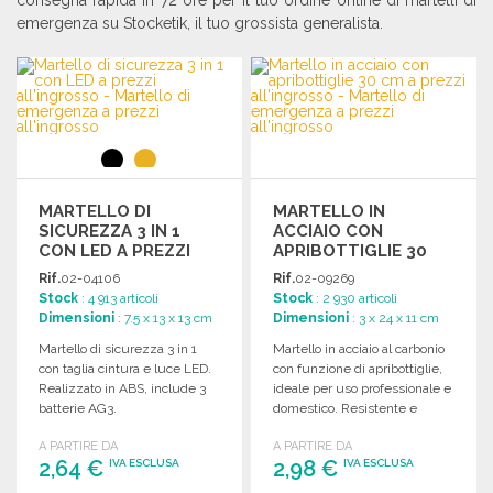
consegna rapida in 72 ore per il tuo ordine online di martelli di
emergenza su Stocketik, il tuo grossista generalista.
MARTELLO DI
MARTELLO IN
SICUREZZA 3 IN 1
ACCIAIO CON
CON LED A PREZZI
APRIBOTTIGLIE 30
ALL'INGROSSO
CM
Rif.
02-04106
Rif.
02-09269
Stock
: 4 913 articoli
Stock
: 2 930 articoli
Dimensioni
: 7.5 x 13 x 13 cm
Dimensioni
: 3 x 24 x 11 cm
Martello di sicurezza 3 in 1
Martello in acciaio al carbonio
con taglia cintura e luce LED.
con funzione di apribottiglie,
Realizzato in ABS, include 3
ideale per uso professionale e
batterie AG3.
domestico. Resistente e
pratico.
A PARTIRE DA
A PARTIRE DA
2,64 €
2,98 €
IVA ESCLUSA
IVA ESCLUSA