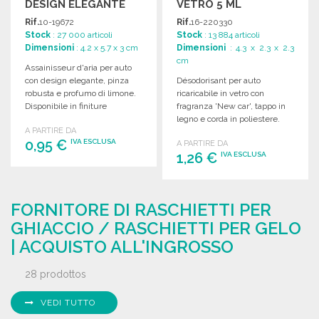
DESIGN ELEGANTE
VETRO 5 ML
Rif.
10-19672
Rif.
16-220330
Stock
: 27 000 articoli
Stock
: 13 884 articoli
Dimensioni
: 4.2 x 5.7 x 3 cm
Dimensioni
: 4.3 x 2.3 x 2.3
cm
Assainisseur d'aria per auto
con design elegante, pinza
Désodorisant per auto
robusta e profumo di limone.
ricaricabile in vetro con
Disponibile in finiture
fragranza 'New car', tappo in
argentate e nere.
legno e corda in poliestere.
A PARTIRE DA
Contenuto: 5 ml.
0,95 €
IVA ESCLUSA
A PARTIRE DA
1,26 €
IVA ESCLUSA
ORDINARE
ORDINARE
Richiedi un preventivo
FORNITORE DI RASCHIETTI PER
Richiedi un preventivo
GHIACCIO / RASCHIETTI PER GELO
| ACQUISTO ALL'INGROSSO
28 prodottos
VEDI TUTTO