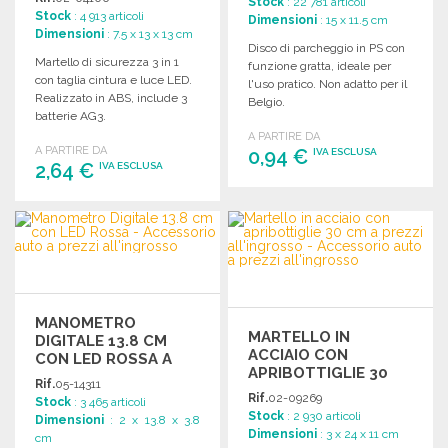
Stock
: 22 781 articoli
Stock
: 4 913 articoli
Dimensioni
: 15 x 11.5 cm
Dimensioni
: 7.5 x 13 x 13 cm
Disco di parcheggio in PS con
Martello di sicurezza 3 in 1
funzione gratta, ideale per
con taglia cintura e luce LED.
l'uso pratico. Non adatto per il
Realizzato in ABS, include 3
Belgio.
batterie AG3.
A PARTIRE DA
A PARTIRE DA
0,94 €
IVA ESCLUSA
2,64 €
IVA ESCLUSA
ORDINARE
ORDINARE
Richiedi un preventivo
Richiedi un preventivo
MANOMETRO
MARTELLO IN
DIGITALE 13.8 CM
ACCIAIO CON
CON LED ROSSA A
APRIBOTTIGLIE 30
PREZZI
Rif.
05-14311
CM
ALL'INGROSSO
Rif.
02-09269
Stock
: 3 465 articoli
Stock
: 2 930 articoli
Dimensioni
: 2 x 13.8 x 3.8
Dimensioni
: 3 x 24 x 11 cm
cm