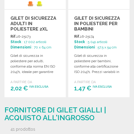
GILET DI SICUREZZA
GILET DI SICUREZZA
ADULTI IN
IN POLIESTERE PER
POLIESTERE 2XL
BAMBINI
Rif.
16-25173
Rif.
16-25174
Stock
: 17 002 articoli
Stock
: 5 041 articoli
Dimensioni
: 70 x 64 cm
Dimensioni
: 57.5 x 54 cm
Gilet di sicurezza in
Gilet di sicurezza in
poliestere per adulti,
poliestere per bambini,
conforme alla norma EN ISO
conforme alla certificazione
20471, ideale per garantire
ISO 20471. Prezzi variabili in
visibilità e protezione.
base alla taglia.
A PARTIRE DA
A PARTIRE DA
2,02 €
1,47 €
IVA ESCLUSA
IVA ESCLUSA
ORDINARE
ORDINARE
FORNITORE DI GILET GIALLI |
Richiedi un preventivo
Richiedi un preventivo
ACQUISTO ALL'INGROSSO
41 prodottos