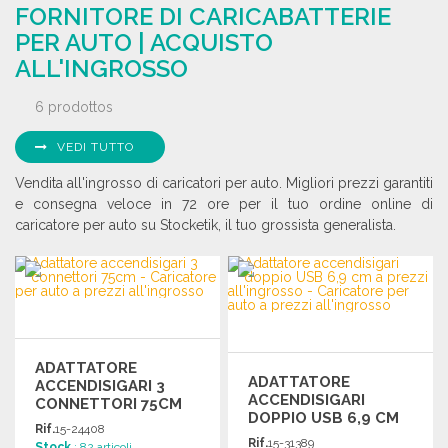
Richiedi un preventivo
FORNITORE DI CARICABATTERIE
Richiedi un preventivo
PER AUTO | ACQUISTO
ALL'INGROSSO
6 prodottos
VEDI TUTTO
Vendita all'ingrosso di caricatori per auto. Migliori prezzi garantiti
e consegna veloce in 72 ore per il tuo ordine online di
caricatore per auto su Stocketik, il tuo grossista generalista.
ADATTATORE
ADATTATORE
ACCENDISIGARI 3
ACCENDISIGARI
CONNETTORI 75CM
DOPPIO USB 6,9 CM
Rif.
15-24408
Rif.
15-31389
Stock
: 82 articoli