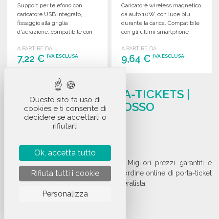
Support per telefono con
Caricatore wireless magnetico
caricatore USB integrato,
da auto 10W, con luce blu
fissaggio alla griglia
durante la carica. Compatibile
d'aerazione, compatibile con
con gli ultimi smartphone
vari smartphone. Dimensioni
Android e iPhone 12+.
A PARTIRE DA
A PARTIRE DA
compatte e peso leggero.
7,22 €
9,64 €
IVA ESCLUSA
IVA ESCLUSA
ORDINARE
ORDINARE
FORNITORE DI PORTA-TICKETS |
Richiedi un preventivo
Richiedi un preventivo
Questo sito fa uso di
ACQUISTO ALL'INGROSSO
cookies e ti consente di
decidere se accettarli o
1 prodotto
rifiutarli
VEDI TUTTO
Ok, accetta tutto
Vendita all'ingrosso di porta-ticket. Migliori prezzi garantiti e
Rifiuta tutti i cookie
consegna rapida in 72 ore per il tuo ordine online di porta-ticket
presso Stocketik, il tuo grossista generalista.
Personalizza