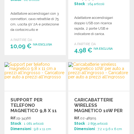
Stock
: 164 articoli
Adattatore accendisigari con 3
Adattatore accendisigari
connettori, cavo retrattile di 75
doppio USB con ricarica
cm, uscita 5V 2A e protezione
rapida, 2 porte USB e
da cortocircuito e
indicatore di carica.
sovratensione.
Dimensioni compatte per un
A PARTIRE DA
A PARTIRE DA
10,09 €
facile utilizzo.
IVA ESCLUSA
4,98 €
IVA ESCLUSA
ORDINARE
ORDINARE
Richiedi un preventivo
Richiedi un preventivo
SUPPORT PER
CARICABATTERIE
TELEFONO
WIRELESS
MAGNETICO 9,8 X 11
MAGNETICO 10W PER
CM
AUTO
Rif.
19-34366
Rif.
02-48905
Stock
: 1 081 articoli
Stock
: 2 895 articoli
Dimensioni
: 9.8 x 11 cm
Dimensioni
: 7.2 x 9.6 x 6 cm