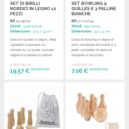
SET DI BIRILLI
SET BOWLING 9
NORDICI IN LEGNO 12
QUILLES E 3 PALLINE
PEZZI
BIANCHE
Rif.
05-48730
Rif.
10-212034
Stock
: 3 456 articoli
Stock
: 491 articoli
Dimensioni
: 32.5 x 34 cm
Dimensioni
: 34 x 32 cm
Gioco di quilles in legno, sfida
Gioco di bowling in legno di
i giocatori a lanciare un
pino, composto da 9 birilli e 3
cilindro su 12 quille. Include
palle, completo di sacco di
regole e custodia in cotone.
trasporto e istruzioni.
A PARTIRE DA
A PARTIRE DA
19,57 €
7,06 €
IVA ESCLUSA
IVA ESCLUSA
ORDINARE
ORDINARE
Richiedi un preventivo
Richiedi un preventivo