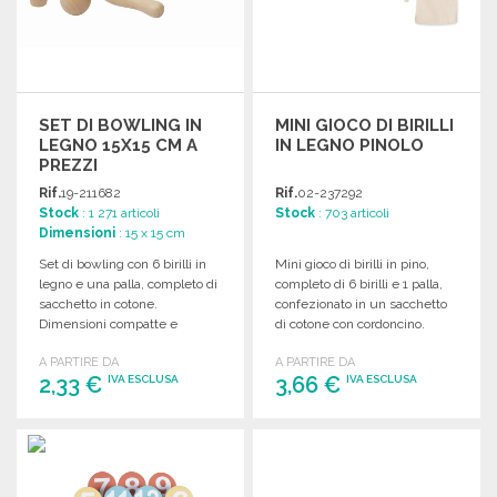
SET DI BOWLING IN
MINI GIOCO DI BIRILLI
LEGNO 15X15 CM A
IN LEGNO PINOLO
PREZZI
ALL'INGROSSO
Rif.
19-211682
Rif.
02-237292
Stock
: 1 271 articoli
Stock
: 703 articoli
Dimensioni
: 15 x 15 cm
Set di bowling con 6 birilli in
Mini gioco di birilli in pino,
legno e una palla, completo di
completo di 6 birilli e 1 palla,
sacchetto in cotone.
confezionato in un sacchetto
Dimensioni compatte e
di cotone con cordoncino.
leggero.
A PARTIRE DA
A PARTIRE DA
2,33 €
3,66 €
IVA ESCLUSA
IVA ESCLUSA
ORDINARE
ORDINARE
Richiedi un preventivo
Richiedi un preventivo