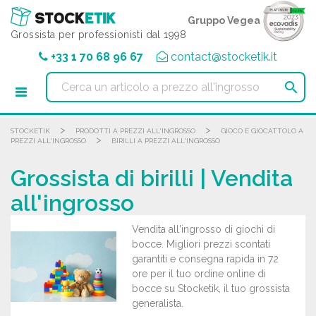
Pannello di gestione dei cookies
Gruppo Vegea
Grossista per professionisti dal 1998
+33 1 70 68 96 67
contact@stocketik.it

>
>
STOCKETIK
PRODOTTI A PREZZI ALL'INGROSSO
GIOCO E GIOCATTOLO A
>
PREZZI ALL'INGROSSO
BIRILLI A PREZZI ALL'INGROSSO
Grossista di birilli | Vendita
all'ingrosso
Vendita all'ingrosso di giochi di
bocce. Migliori prezzi scontati
garantiti e consegna rapida in 72
ore per il tuo ordine online di
bocce su Stocketik, il tuo grossista
generalista.