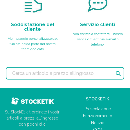
Soddisfazione del
Servizio clienti
cliente
Non esitate a contattare il nostro
Monitoraggio personalizzato del
servizio clienti via e-mail o
tuo ordine da parte del nostro
telefono.
team dedicato

STOCKETIK
Presentazione
Su StockEtik.it ordinate i vostri
Funzionamento
articoli a prezzi all'ingrosso
Notizie
con pochi clic!
CGV