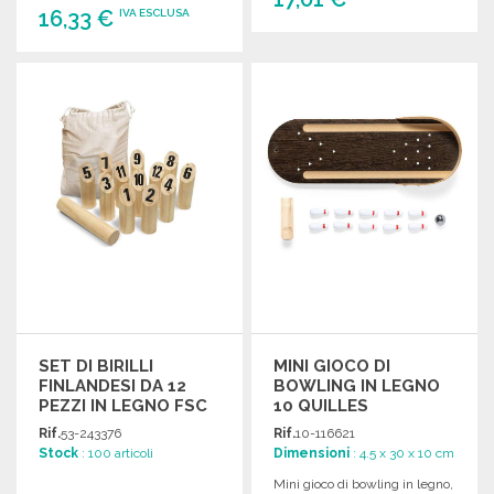
16,33 €
IVA ESCLUSA
ORDINARE
ORDINARE
Richiedi un preventivo
Richiedi un preventivo
SET DI BIRILLI
MINI GIOCO DI
FINLANDESI DA 12
BOWLING IN LEGNO
PEZZI IN LEGNO FSC
10 QUILLES
Rif.
53-243376
Rif.
10-116621
Stock
: 100 articoli
Dimensioni
: 4.5 x 30 x 10 cm
Mini gioco di bowling in legno,