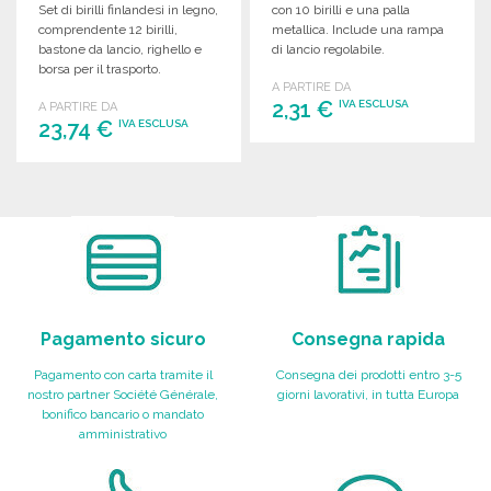
Set di birilli finlandesi in legno,
con 10 birilli e una palla
comprendente 12 birilli,
metallica. Include una rampa
bastone da lancio, righello e
di lancio regolabile.
borsa per il trasporto.
Divertimento assicurato!
A PARTIRE DA
2,31 €
IVA ESCLUSA
A PARTIRE DA
23,74 €
IVA ESCLUSA
ORDINARE
ORDINARE
Richiedi un preventivo
Richiedi un preventivo
Pagamento sicuro
Consegna rapida
Pagamento con carta tramite il
Consegna dei prodotti entro 3-5
nostro partner Société Générale,
giorni lavorativi, in tutta Europa
bonifico bancario o mandato
amministrativo