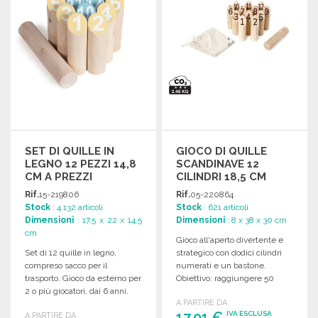
SET DI QUILLE IN
GIOCO DI QUILLE
LEGNO 12 PEZZI 14,8
SCANDINAVE 12
CM A PREZZI
CILINDRI 18,5 CM
ALL'INGROSSO
Rif.
15-219806
Rif.
05-220864
Stock
: 4 132 articoli
Stock
: 621 articoli
Dimensioni
: 17.5 x 22 x 14.5
Dimensioni
: 8 x 38 x 30 cm
cm
Gioco all'aperto divertente e
Set di 12 quille in legno,
strategico con dodici cilindri
compreso sacco per il
numerati e un bastone.
trasporto. Gioco da esterno per
Obiettivo: raggiungere 50
2 o più giocatori, dai 6 anni.
punti. Facile da trasportare.
A PARTIRE DA
17,01 €
IVA ESCLUSA
A PARTIRE DA