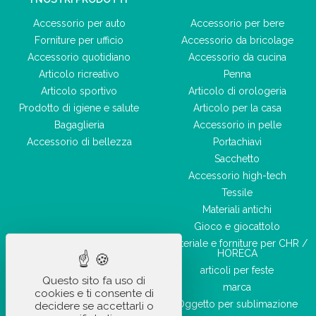
Accessorio per auto
Accessorio per bere
Forniture per ufficio
Accessorio da bricolage
Accessorio quotidiano
Accessorio da cucina
Articolo ricreativo
Penna
Articolo sportivo
Articolo di orologeria
Prodotto di igiene e salute
Articolo per la casa
Bagaglieria
Accessorio in pelle
Accessorio di bellezza
Portachiavi
Sacchetto
Accessorio high-tech
Tessile
Materiali antichi
Gioco e giocattolo
Materiale e forniture per CHR /
HORECA
articoli per feste
Questo sito fa uso di
marca
cookies e ti consente di
Oggetto per sublimazione
decidere se accettarli o