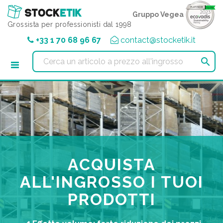
Pannello di gestione dei cookies
Gruppo Vegea
Grossista per professionisti dal 1998
+33 1 70 68 96 67
contact@stocketik.it

ACQUISTA
ALL'INGROSSO I TUOI
PRODOTTI