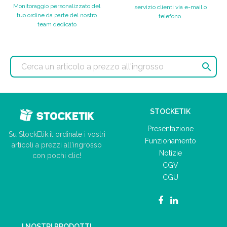
Monitoraggio personalizzato del
servizio clienti via e-mail o
tuo ordine da parte del nostro
telefono.
team dedicato

STOCKETIK
Presentazione
Su StockEtik.it ordinate i vostri
Funzionamento
articoli a prezzi all'ingrosso
Notizie
con pochi clic!
CGV
CGU
I NOSTRI PRODOTTI