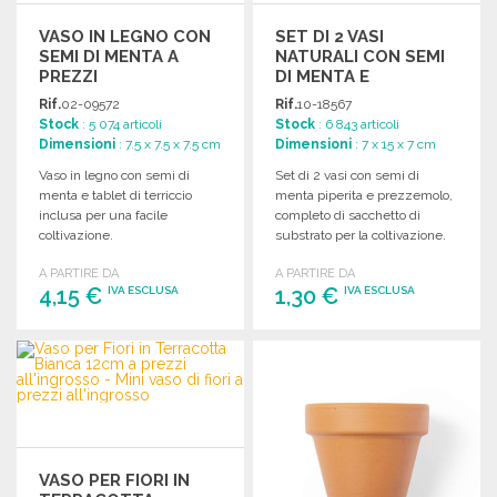
VASO IN LEGNO CON
SET DI 2 VASI
SEMI DI MENTA A
NATURALI CON SEMI
PREZZI
DI MENTA E
ALL'INGROSSO
PREZZEMOLO
Rif.
02-09572
Rif.
10-18567
Stock
: 5 074 articoli
Stock
: 6 843 articoli
Dimensioni
: 7.5 x 7.5 x 7.5 cm
Dimensioni
: 7 x 15 x 7 cm
Vaso in legno con semi di
Set di 2 vasi con semi di
menta e tablet di terriccio
menta piperita e prezzemolo,
inclusa per una facile
completo di sacchetto di
coltivazione.
substrato per la coltivazione.
A PARTIRE DA
A PARTIRE DA
4,15 €
1,30 €
IVA ESCLUSA
IVA ESCLUSA
ORDINARE
ORDINARE
Richiedi un preventivo
Richiedi un preventivo
VASO PER FIORI IN