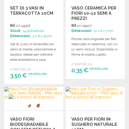
SET DI 3 VASI IN
VASO CERAMICA PER
TERRACOTTA 10CM
FIORI 10-12 SEMI A
PREZZI
ALL'INGROSSO
Rif.
02-44316
Rif.
10-19400
Stock
: 14 526 articoli
Dimensioni
: 11 x 6 x 7 cm
Dimensioni
: 5 x 6 x 19 cm
Piccolo vaso originale per fiori,
Set di 3 vasi in terracotta con
realizzato in ceramica, con 10-
semi di menta, prezzemolo e
12 semi inclusi. Disponibile in
basilico. Ideale per coltivare
forma di anatra o gatto.
erbe aromatiche a casa.
A PARTIRE DA
0,35 €
IVA ESCLUSA
A PARTIRE DA
3,50 €
IVA ESCLUSA
ORDINARE
ORDINARE
Richiedi un preventivo
Richiedi un preventivo
VASO FIORI
VASO PER FIORI IN
BIODEGRADABILE
SUGHERO NATURALE