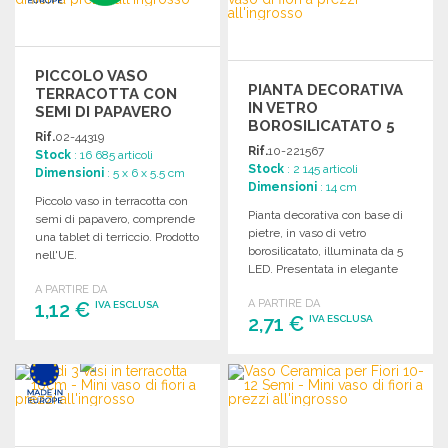
PICCOLO VASO
PIANTA DECORATIVA
TERRACOTTA CON
IN VETRO
SEMI DI PAPAVERO
BOROSILICATATO 5
Rif.
02-44319
LED
Rif.
10-221567
Stock
: 16 685 articoli
Stock
: 2 145 articoli
Dimensioni
: 5 x 6 x 5.5 cm
Dimensioni
: 14 cm
Piccolo vaso in terracotta con
Pianta decorativa con base di
semi di papavero, comprende
pietre, in vaso di vetro
una tablet di terriccio. Prodotto
borosilicatato, illuminata da 5
nell'UE.
LED. Presentata in elegante
confezione kraft.
A PARTIRE DA
A PARTIRE DA
1,12 €
IVA ESCLUSA
2,71 €
IVA ESCLUSA
ORDINARE
ORDINARE
Richiedi un preventivo
Richiedi un preventivo