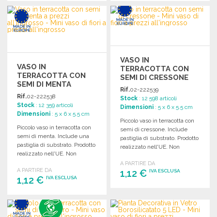
ORDINARE
ORDINARE
Richiedi un preventivo
Richiedi un preventivo
VASO IN
VASO IN
TERRACOTTA CON
TERRACOTTA CON
SEMI DI CRESSONE
SEMI DI MENTA
Rif.
02-222539
Rif.
02-222538
Stock
: 12 598 articoli
Stock
: 12 359 articoli
Dimensioni
: 5 x 6 x 5.5 cm
Dimensioni
: 5 x 6 x 5.5 cm
Piccolo vaso in terracotta con
Piccolo vaso in terracotta con
semi di cressone. Include
semi di menta. Include una
pastiglia di substrato. Prodotto
pastiglia di substrato. Prodotto
realizzato nell'UE. Non
realizzato nell'UE. Non
disponibile nel Regno Unito.
disponibile nel Regno Unito.
A PARTIRE DA
A PARTIRE DA
1,12 €
IVA ESCLUSA
1,12 €
IVA ESCLUSA
ORDINARE
ORDINARE
Richiedi un preventivo
Richiedi un preventivo