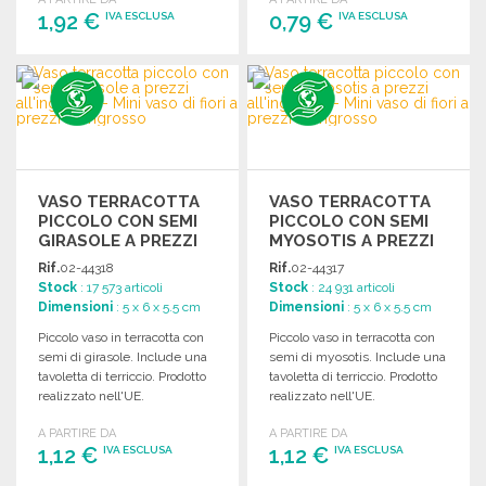
1,92 €
0,79 €
IVA ESCLUSA
IVA ESCLUSA
ORDINARE
ORDINARE
Richiedi un preventivo
Richiedi un preventivo
VASO TERRACOTTA
VASO TERRACOTTA
PICCOLO CON SEMI
PICCOLO CON SEMI
GIRASOLE A PREZZI
MYOSOTIS A PREZZI
ALL'INGROSSO
ALL'INGROSSO
Rif.
02-44318
Rif.
02-44317
Stock
: 17 573 articoli
Stock
: 24 931 articoli
Dimensioni
: 5 x 6 x 5.5 cm
Dimensioni
: 5 x 6 x 5.5 cm
Piccolo vaso in terracotta con
Piccolo vaso in terracotta con
semi di girasole. Include una
semi di myosotis. Include una
tavoletta di terriccio. Prodotto
tavoletta di terriccio. Prodotto
realizzato nell'UE.
realizzato nell'UE.
A PARTIRE DA
A PARTIRE DA
1,12 €
1,12 €
IVA ESCLUSA
IVA ESCLUSA