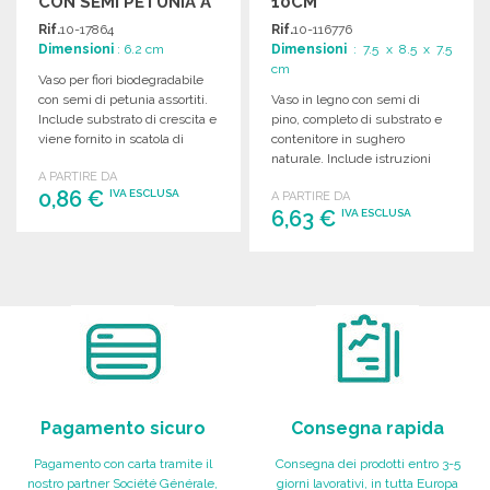
CON SEMI PETUNIA A
10CM
PREZZI
Rif.
10-17864
Rif.
10-116776
ALL'INGROSSO
Dimensioni
: 6.2 cm
Dimensioni
: 7.5 x 8.5 x 7.5
cm
Vaso per fiori biodegradabile
con semi di petunia assortiti.
Vaso in legno con semi di
Include substrato di crescita e
pino, completo di substrato e
viene fornito in scatola di
contenitore in sughero
cartone.
naturale. Include istruzioni
A PARTIRE DA
per la piantagione.
0,86 €
IVA ESCLUSA
A PARTIRE DA
6,63 €
IVA ESCLUSA
ORDINARE
ORDINARE
Richiedi un preventivo
Richiedi un preventivo
Pagamento sicuro
Consegna rapida
Pagamento con carta tramite il
Consegna dei prodotti entro 3-5
nostro partner Société Générale,
giorni lavorativi, in tutta Europa