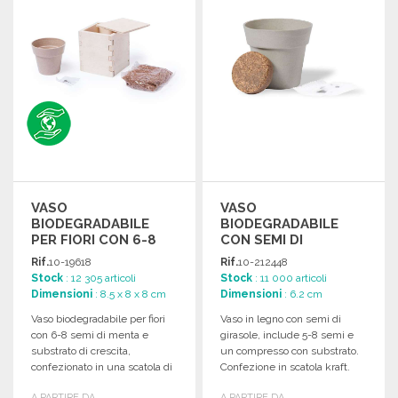
VASO
VASO
BIODEGRADABILE
BIODEGRADABILE
PER FIORI CON 6-8
CON SEMI DI
SEMI
GIRASOLE
Rif.
10-19618
Rif.
10-212448
Stock
: 12 305 articoli
Stock
: 11 000 articoli
Dimensioni
: 8.5 x 8 x 8 cm
Dimensioni
: 6.2 cm
Vaso biodegradabile per fiori
Vaso in legno con semi di
con 6-8 semi di menta e
girasole, include 5-8 semi e
substrato di crescita,
un compresso con substrato.
confezionato in una scatola di
Confezione in scatola kraft.
legno personalizzabile.
A PARTIRE DA
A PARTIRE DA