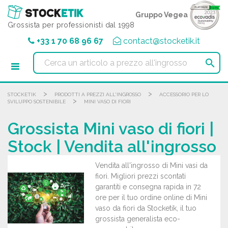
Pannello di gestione dei cookies
Gruppo Vegea
Grossista per professionisti dal 1998
+33 1 70 68 96 67
contact@stocketik.it

>
>
STOCKETIK
PRODOTTI A PREZZI ALL'INGROSSO
ACCESSORIO PER LO
>
SVILUPPO SOSTENIBILE
MINI VASO DI FIORI
Grossista Mini vaso di fiori |
Stock | Vendita all'ingrosso
Vendita all'ingrosso di Mini vasi da
fiori. Migliori prezzi scontati
garantiti e consegna rapida in 72
ore per il tuo ordine online di Mini
vaso da fiori da Stocketik, il tuo
grossista generalista eco-