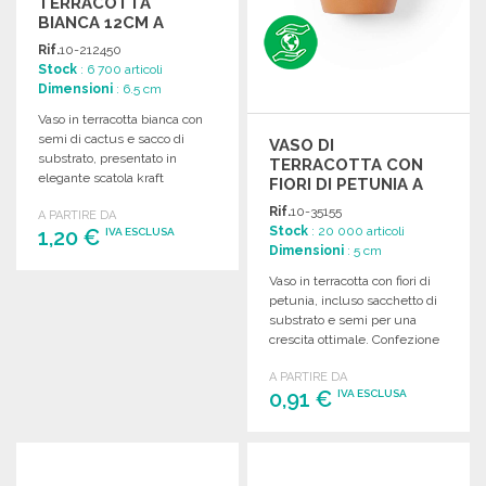
TERRACOTTA
BIANCA 12CM A
PREZZI
Rif.
10-212450
ALL'INGROSSO
Stock
: 6 700 articoli
Dimensioni
: 6.5 cm
Vaso in terracotta bianca con
semi di cactus e sacco di
VASO DI
substrato, presentato in
TERRACOTTA CON
elegante scatola kraft
FIORI DI PETUNIA A
individuale.
PREZZI
Rif.
10-35155
A PARTIRE DA
ALL'INGROSSO
Stock
: 20 000 articoli
1,20 €
IVA ESCLUSA
Dimensioni
: 5 cm
Vaso in terracotta con fiori di
ORDINARE
petunia, incluso sacchetto di
Richiedi un preventivo
substrato e semi per una
crescita ottimale. Confezione
attraente.
A PARTIRE DA
0,91 €
IVA ESCLUSA
ORDINARE
Richiedi un preventivo