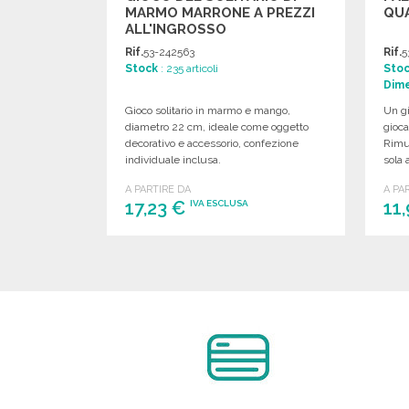
MARMO MARRONE A PREZZI
QUA
ALL'INGROSSO
Rif.
53-242563
Rif.
5
Stock
: 235 articoli
Sto
Dime
Gioco solitario in marmo e mango,
Un gi
diametro 22 cm, ideale come oggetto
gioca
decorativo e accessorio, confezione
Rimuo
individuale inclusa.
sola 
A PARTIRE DA
A PA
17,23 €
11
IVA ESCLUSA
ORDINARE
Richiedi un preventivo