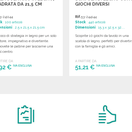
DRATA DA 21,5 CM
GIOCHI DIVERSI
3-241144
Rif.
53-244144
ck
: 100 articoli
Stock
: 440 articoli
nsioni
: 2.5 x 21.5 x 21.5 cm
Dimensioni
: 15.3 x 32.5 x 32....
oco di strategia in legno per un solo
Scoprite 10 giochi da tavolo in una
tore, impegnativo e divertente.
scatola di legno, perfetti per divertir
vete le palline per lasciarne una
con la famiglia e gli amici.
al centro.
RTIRE DA
A PARTIRE DA
,92 €
51,21 €
IVA ESCLUSA
IVA ESCLUSA
ORDINARE
ORDINARE
Richiedi un preventivo
Richiedi un preventivo