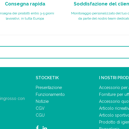
Consegna rapida
Soddisfazione del clie
nsegna dei prodotti entro 3-5 giorni
Monitoraggio personalizzato del tuo 
lavorativi, in tutta Europa
da parte del nostro team dedicat
STOCKETIK
I NOSTRI PRO
Presentazione
Accessorio per 
Funzionamento
Forniture per uff
ll'ingrosso con
Notizie
Accessorio quo
CGV
Articolo ricreati
CGU
Articolo sportiv
Prodotto di igie
Bagaglieria