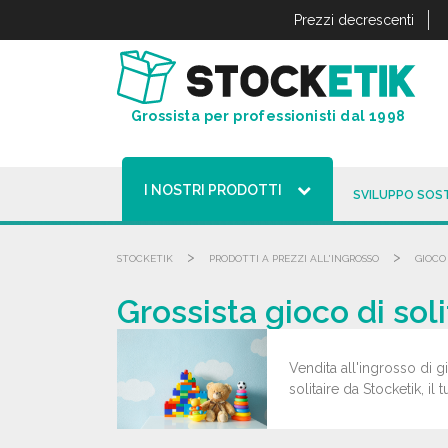
Pannello di gestione dei cookies
Prezzi decrescenti
Grossista per professionisti dal 1998
I NOSTRI PRODOTTI
SVILUPPO SOST
>
>
STOCKETIK
PRODOTTI A PREZZI ALL'INGROSSO
GIOCO
Grossista gioco di soli
Vendita all'ingrosso di gi
solitaire da Stocketik, il 