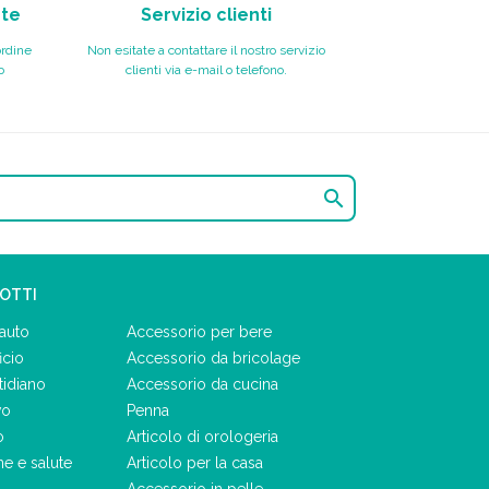
nte
Servizio clienti
ordine
Non esitate a contattare il nostro servizio
o
clienti via e-mail o telefono.

DOTTI
auto
Accessorio per bere
icio
Accessorio da bricolage
tidiano
Accessorio da cucina
vo
Penna
o
Articolo di orologeria
ne e salute
Articolo per la casa
Accessorio in pelle