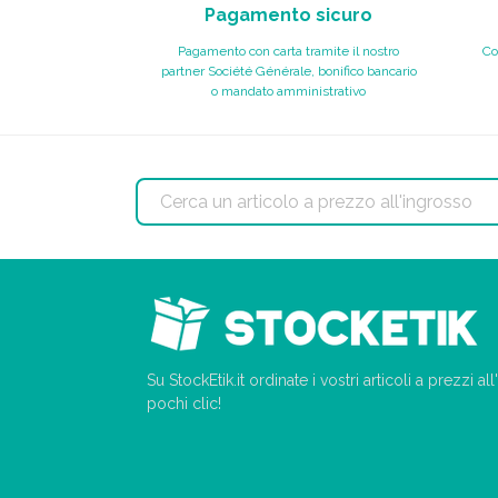
Pagamento sicuro
Pagamento con carta tramite il nostro
Co
partner Société Générale, bonifico bancario
o mandato amministrativo
Su StockEtik.it ordinate i vostri articoli a prezzi a
pochi clic!