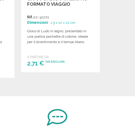
FORMATO VIAGGIO
Rif.
02-32201
Dimensioni
: 1.5 x 12 x 12 cm
Gioco di Ludo in legno, presentato in
una pratica pochette di cotone, ideale
si
per il divertimento e il tempo libero.
A PARTIRE DA
2,71 €
IVA ESCLUSA
ORDINARE
Richiedi un preventivo