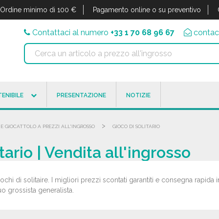
Ordine minimo di 100 €
Pagamento online o su preventivo
Contattaci al numero
+33 1 70 68 96 67
contac
ENIBILE
PRESENTAZIONE
NOTIZIE
>
 E GIOCATTOLO A PREZZI ALL'INGROSSO
GIOCO DI SOLITARIO
tario | Vendita all'ingrosso
ochi di solitaire. I migliori prezzi scontati garantiti e consegna rapida 
tuo grossista generalista.