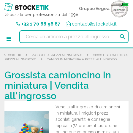
Pannello di gestione dei cookies
Gruppo Vegea
Grossista per professionisti dal 1998
+33 1 70 68 96 67
contact@stocketik.it

>
>
STOCKETIK
PRODOTTI A PREZZI ALL'INGROSSO
GIOCO E GIOCATTOLO A
>
PREZZI ALL'INGROSSO
CAMION IN MINIATURA A PREZZI ALL'INGROSSO
Grossista camioncino in
miniatura | Vendita
all'ingrosso
Vendita all'ingrosso di camioncini
in miniatura. I migliori prezzi
scontati garantiti e consegna
rapida in 72 ore per il tuo ordine
online di camioncino in miniatura