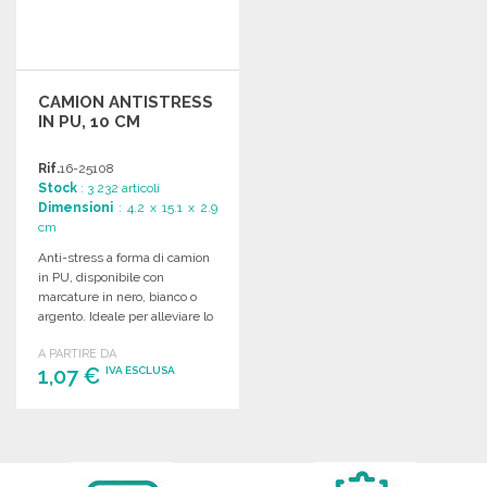
CAMION ANTISTRESS
IN PU, 10 CM
Rif.
16-25108
Stock
: 3 232 articoli
Dimensioni
: 4.2 x 15.1 x 2.9
cm
Anti-stress a forma di camion
in PU, disponibile con
marcature in nero, bianco o
argento. Ideale per alleviare lo
stress.
A PARTIRE DA
1,07 €
IVA ESCLUSA
ORDINARE
Richiedi un preventivo