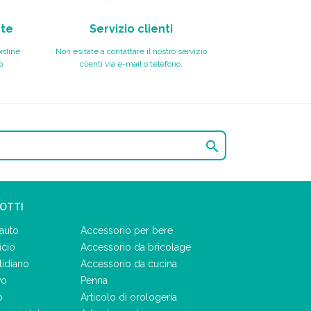
nte
Servizio clienti
ordine
Non esitate a contattare il nostro servizio
o
clienti via e-mail o telefono.

DOTTI
auto
Accessorio per bere
icio
Accessorio da bricolage
tidiano
Accessorio da cucina
vo
Penna
o
Articolo di orologeria