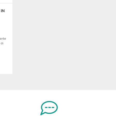
 IN
gante
 di