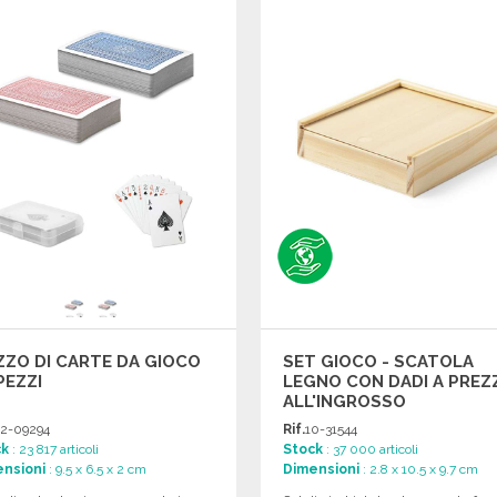
Richiedi un preventivo
Richiedi un preventivo
ZO DI CARTE DA GIOCO
SET GIOCO - SCATOLA
PEZZI
LEGNO CON DADI A PREZ
ALL'INGROSSO
2-09294
Rif.
10-31544
ck
: 23 817 articoli
Stock
: 37 000 articoli
nsioni
: 9.5 x 6.5 x 2 cm
Dimensioni
: 2.8 x 10.5 x 9.7 cm