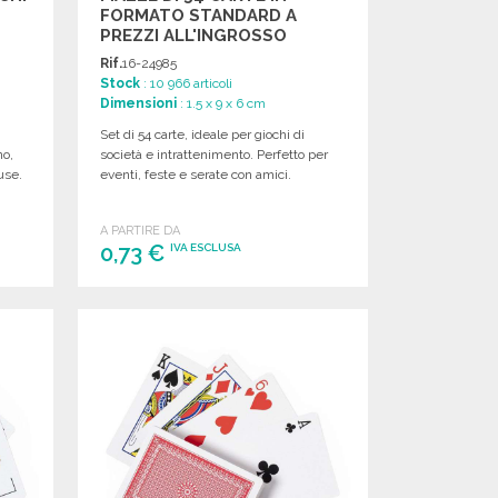
FORMATO STANDARD A
PREZZI ALL'INGROSSO
Rif.
16-24985
Stock
: 10 966 articoli
Dimensioni
: 1.5 x 9 x 6 cm
Set di 54 carte, ideale per giochi di
no,
società e intrattenimento. Perfetto per
use.
eventi, feste e serate con amici.
A PARTIRE DA
0,73 €
IVA ESCLUSA
ORDINARE
Richiedi un preventivo