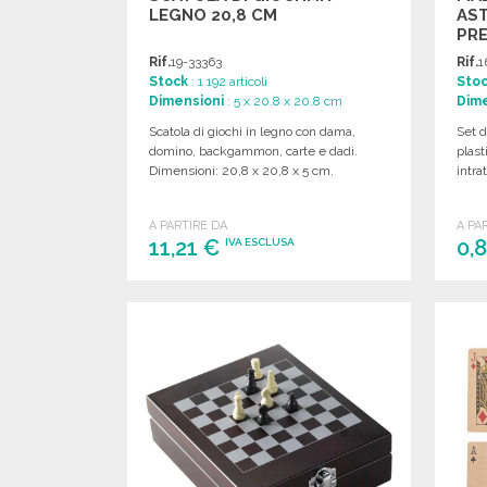
LEGNO 20,8 CM
AST
PRE
Rif.
19-33363
Rif.
1
Stock
: 1 192 articoli
Sto
Dimensioni
: 5 x 20.8 x 20.8 cm
Dime
Scatola di giochi in legno con dama,
Set d
domino, backgammon, carte e dadi.
plast
Dimensioni: 20,8 x 20,8 x 5 cm.
intra
A PARTIRE DA
A PA
11,21 €
0,
IVA ESCLUSA
ORDINARE
Richiedi un preventivo