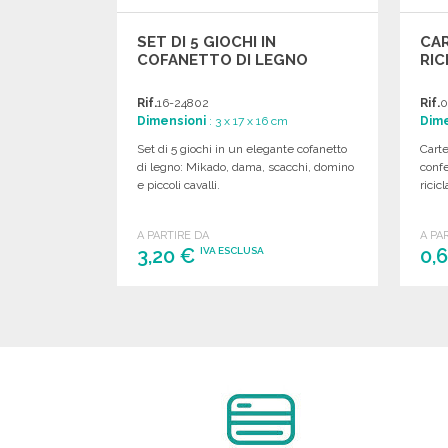
SET DI 5 GIOCHI IN
CAR
COFANETTO DI LEGNO
RIC
Rif.
16-24802
Rif.
0
Dimensioni
: 3 x 17 x 16 cm
Dime
Set di 5 giochi in un elegante cofanetto
Carte
di legno: Mikado, dama, scacchi, domino
confe
e piccoli cavalli.
ricic
A PARTIRE DA
A PA
3,20 €
0,
IVA ESCLUSA
ORDINARE
Richiedi un preventivo