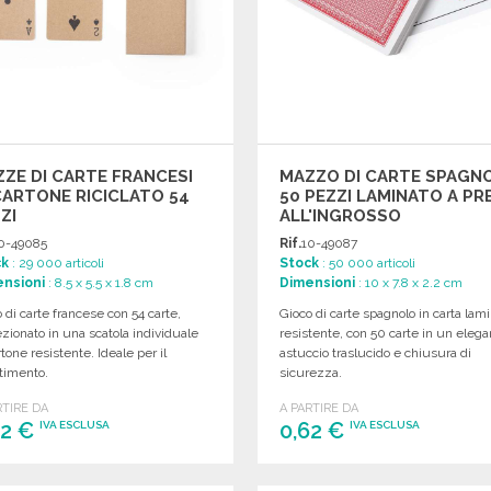
ZE DI CARTE FRANCESI
MAZZO DI CARTE SPAGN
CARTONE RICICLATO 54
50 PEZZI LAMINATO A PR
ZI
ALL'INGROSSO
0-49085
Rif.
10-49087
ck
: 29 000 articoli
Stock
: 50 000 articoli
nsioni
: 8.5 x 5.5 x 1.8 cm
Dimensioni
: 10 x 7.8 x 2.2 cm
 di carte francese con 54 carte,
Gioco di carte spagnolo in carta lam
zionato in una scatola individuale
resistente, con 50 carte in un elega
rtone resistente. Ideale per il
astuccio traslucido e chiusura di
timento.
sicurezza.
RTIRE DA
A PARTIRE DA
42 €
0,62 €
IVA ESCLUSA
IVA ESCLUSA
ORDINARE
ORDINARE