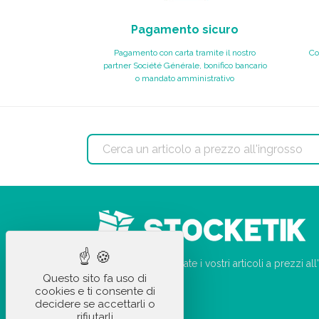
Pagamento sicuro
Pagamento con carta tramite il nostro
Co
partner Société Générale, bonifico bancario
o mandato amministrativo
Su StockEtik.it ordinate i vostri articoli a prezzi a
Questo sito fa uso di
pochi clic!
cookies e ti consente di
decidere se accettarli o
rifiutarli