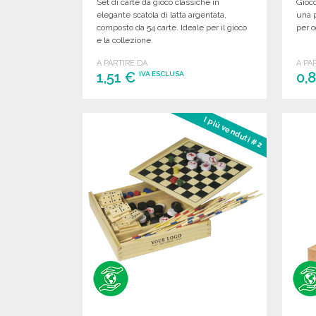
Set di carte da gioco classiche in
Gioco
elegante scatola di latta argentata,
una p
composto da 54 carte. Ideale per il gioco
per o
e la collezione.
A PARTIRE DA
A PA
1,51 €
0,
IVA ESCLUSA
ORDINARE
I più venduti #2
Richiedi un preventivo