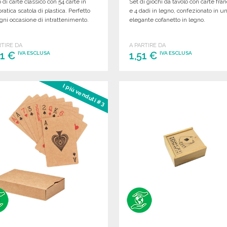
 di carte classico con 54 carte in
Set di giochi da tavolo con carte fra
ratica scatola di plastica. Perfetto
e 4 dadi in legno, confezionato in u
gni occasione di intrattenimento.
elegante cofanetto in legno.
RTIRE DA
A PARTIRE DA
81 €
1,51 €
IVA ESCLUSA
IVA ESCLUSA
ORDINARE
ORDINARE
I più venduti #3
Richiedi un preventivo
Richiedi un preventivo