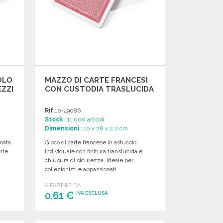
OLO
MAZZO DI CARTE FRANCESI
EZZI
CON CUSTODIA TRASLUCIDA
Rif.
10-49086
Stock
: 11 000 articoli
Dimensioni
: 10 x 7.8 x 2.2 cm
inata
Gioco di carte francese in astuccio
nte
individuale con finitura translucida e
chiusura di sicurezza. Ideale per
collezionisti e appassionati.
A PARTIRE DA
0,61 €
IVA ESCLUSA
ORDINARE