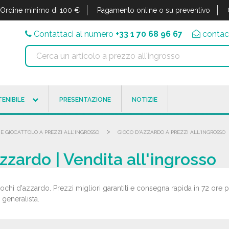
Ordine minimo di 100 €
Pagamento online o su preventivo
Contattaci al numero
+33 1 70 68 96 67
contac
ENIBILE
PRESENTAZIONE
NOTIZIE
>
 E GIOCATTOLO A PREZZI ALL'INGROSSO
GIOCO D'AZZARDO A PREZZI ALL'INGROSSO
azzardo | Vendita all'ingrosso
iochi d'azzardo. Prezzi migliori garantiti e consegna rapida in 72 ore 
a generalista.