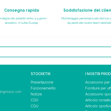
Consegna rapida
Soddisfazione del clie
nsegna dei prodotti entro 3-5 giorni
Monitoraggio personalizzato del tuo 
lavorativi, in tutta Europa
da parte del nostro team dedicat
STOCKETIK
I NOSTRI PRO
Presentazione
Accessorio per 
Funzionamento
Forniture per uff
ll'ingrosso con
Notizie
Accessorio quo
CGV
Articolo ricreati
CGU
Articolo sportiv