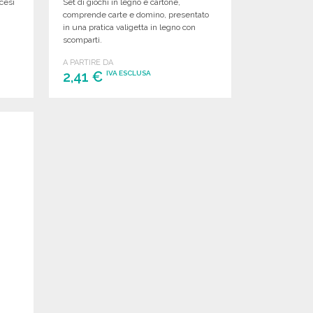
ncesi
Set di giochi in legno e cartone,
n
comprende carte e domino, presentato
in una pratica valigetta in legno con
scomparti.
A PARTIRE DA
2,41 €
IVA ESCLUSA
ORDINARE
Richiedi un preventivo