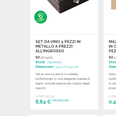
SET DA VINO 5 PEZZI IN
MAZ
METALLO A PREZZI
IN 
ALL'INGROSSO
PEZ
Rif.
16-24721
Rif.
1
Stock
: 774 articoli
Sto
Dimensioni
: 4.9 x 17 x 14.1 cm
Dime
Set di vino a 5 pezzi in metallo,
Gioco
confezionato in una elegante scatola di
confe
legno, include pedine per il gioco degli
in ca
scacchi.
diver
A PARTIRE DA
A PA
8,84 €
0,
IVA ESCLUSA
ORDINARE