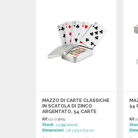
Richiedi un preventivo
MAZZO DI CARTE CLASSICHE
MAZ
IN SCATOLA DI ZINCO
54 
ARGENTATO, 54 CARTE
Rif.
02-03869
Rif.
0
Stock
: 13 999 articoli
Sto
Dimensioni
: 1.8 x 9.5 x 6.5 cm
Dime