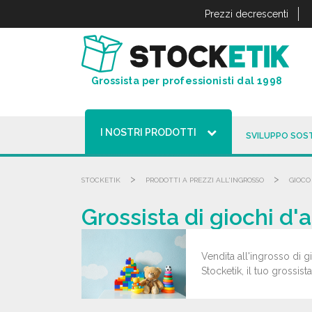
Pannello di gestione dei cookies
Prezzi decrescenti
Grossista per professionisti dal 1998
I NOSTRI PRODOTTI
SVILUPPO SOST
>
>
STOCKETIK
PRODOTTI A PREZZI ALL'INGROSSO
GIOCO
Grossista di giochi d'
Vendita all'ingrosso di g
Stocketik, il tuo grossist