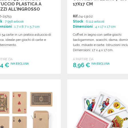
UCCIO PLASTICA A
17X17 CM
ZZI ALL'INGROSSO
6-25753
Rif.
04-13102
ck
: 7 956 articoli
Stock
: 6 112 articoli
nsioni
: 1.7 x 8.7 x 5.7 cm
Dimensioni
: 4 x 17 x 17 cm
i 54 carte in un pratico astuccio di
Coffret in legno con sette giochi:
ica, ideale per giochi di carte e
backgammon, scacchi, dama, domi
ttenimento.
ludo, mikado e carte. Istruzioni incl
Dimensioni: 17 x 4 x 17 cm.
RTIRE DA
A PARTIRE DA
84 €
8,96 €
IVA ESCLUSA
IVA ESCLUSA
ORDINARE
ORDINARE
Richiedi un preventivo
Richiedi un preventivo