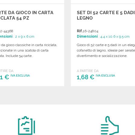
TE DA GIOCO IN CARTA
SET DI 52 CARTE E 5 DADI
ICLATA 54 PZ
LEGNO
2-44368
Rif.
16-24804
nsioni
: 2 x 9 x 6 cm
Dimensioni
: 4.4 x 10.6 x 9.5 cm
 da gioco classiche in carta riciclata,
Gioco di 52 carte e 5 dadi in un ele
zionate in una scatola di carta
cofanetto di legno, ideale per serate
lata. Include 54 carte.
divertimento e socializzazione.
RTIRE DA
A PARTIRE DA
61 €
1,68 €
IVA ESCLUSA
IVA ESCLUSA
ORDINARE
ORDINARE
Richiedi un preventivo
Richiedi un preventivo