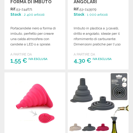
FORMA DI IMBUTO
ANGOLARI
Rif.
53-244671
Rif.
53-243509
Stock
: 2 400 articoli
Stock
: 1 000 articoli
Portacandele nero a forma di
Imbuto in plastica a 3 cavalli,
imbuto, perfetto per creare
dritto e angolato, ideale per il
una calda atmosfera con
rifornimento di carburante.
candele a LED o a spirale.
Dimensioni pratiche per l'uso
Dimensioni: 10×11,5×2,5 cm.
automobilistico.
A PARTIRE DA
A PARTIRE DA
1,55 €
4,30 €
IVA ESCLUSA
IVA ESCLUSA
ORDINARE
ORDINARE
Richiedi un preventivo
Richiedi un preventivo