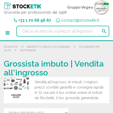
Pannello di gestione dei cookies
Gruppo Vegea
Grossista per professionisti dal 1998
+33 1 70 68 96 67
contact@stocketik.it

>
>
STOCKETIK
PRODOTTI A PREZZI ALL'INGROSSO
ACCESSORIO PER
>
AUTO
ENTONNOIR
Grossista imbuto | Vendita
all'ingrosso
Vendita all'ingrosso di imbuti. I migliori
prezzi scontati garantiti e consegna rapida
in 72 ore per il tuo ordine online di imbuti
da Stocketik, il tuo grossista generalista.