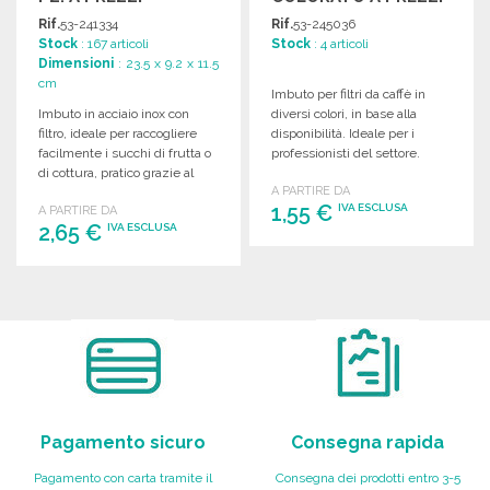
ALL'INGROSSO
ALL'INGROSSO
Rif.
53-241334
Rif.
53-245036
Stock
: 167 articoli
Stock
: 4 articoli
Dimensioni
: 23.5 x 9.2 x 11.5
cm
Imbuto per filtri da caffè in
Imbuto in acciaio inox con
diversi colori, in base alla
filtro, ideale per raccogliere
disponibilità. Ideale per i
facilmente i succhi di frutta o
professionisti del settore.
di cottura, pratico grazie al
A PARTIRE DA
manico.
1,55 €
IVA ESCLUSA
A PARTIRE DA
2,65 €
IVA ESCLUSA
ORDINARE
ORDINARE
Richiedi un preventivo
Richiedi un preventivo
Pagamento sicuro
Consegna rapida
Pagamento con carta tramite il
Consegna dei prodotti entro 3-5