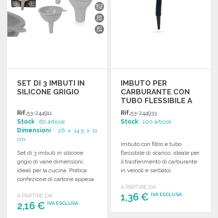
SET DI 3 IMBUTI IN
IMBUTO PER
SILICONE GRIGIO
CARBURANTE CON
TUBO FLESSIBILE A
PREZZI
Rif.
53-244911
Rif.
53-244933
ALL'INGROSSO
Stock
: 60 articoli
Stock
: 100 articoli
Dimensioni
: 26 x 14.5 x 11
cm
Imbuto con filtro e tubo
Set di 3 imbuti in silicone
flessibile di scarico, ideale per
grigio di varie dimensioni,
il trasferimento di carburante
ideali per la cucina. Pratica
in veicoli e serbatoi.
confezione di cartone appesa.
Dimensioni: 140 mm.
A PARTIRE DA
1,36 €
IVA ESCLUSA
A PARTIRE DA
2,16 €
IVA ESCLUSA