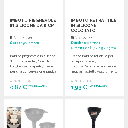
IMBUTO PIEGHEVOLE
IMBUTO RETRATTILE
IN SILICONE DA 8 CM
IN SILICONE
COLORATO
Rif.
53-241203
Rif.
53-242147
Stock
: 961 articoli
Stock
: 128 articoli
Dimensioni
: 7 x 6.5 x 7.5 cm
Imbuto pieghevole in silicone,
Pratico imbuto retrattile per
8 cm di diametro, 9 cm di
riempire saliere, pepiere e
lunghezza da aperto, ideale
bottiglie. Si ripone facilmente
per una conservazione pratica
negli armadietti. Assortimento
e compatta.
di 3 colori.
A PARTIRE DA
A PARTIRE DA
0,87 €
1,93 €
IVA ESCLUSA
IVA ESCLUSA
ORDINARE
ORDINARE
Richiedi un preventivo
Richiedi un preventivo