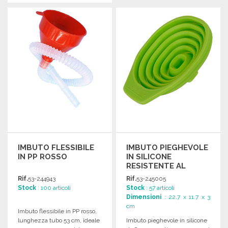
ORDINARE
ORDINARE
Richiedi un preventivo
Richiedi un preventivo
IMBUTO FLESSIBILE
IMBUTO PIEGHEVOLE
IN PP ROSSO
IN SILICONE
RESISTENTE AL
CALORE A PREZZI
Rif.
53-244943
Rif.
53-245005
ALL'INGROSSO
Stock
: 100 articoli
Stock
: 57 articoli
Dimensioni
: 22.7 x 11.7 x 3
cm
Imbuto flessibile in PP rosso,
lunghezza tubo 53 cm, ideale
Imbuto pieghevole in silicone