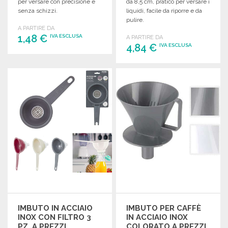
per versare con precisione e
da 8,5 cm, pratico per versare i
senza schizzi.
liquidi, facile da riporre e da
pulire.
A PARTIRE DA
1,48 €
IVA ESCLUSA
A PARTIRE DA
4,84 €
IVA ESCLUSA
ORDINARE
ORDINARE
Richiedi un preventivo
Richiedi un preventivo
IMBUTO IN ACCIAIO
IMBUTO PER CAFFÈ
INOX CON FILTRO 3
IN ACCIAIO INOX
PZ. A PREZZI
COLORATO A PREZZI