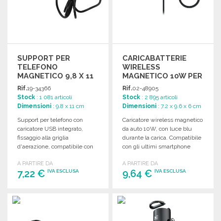
SUPPORT PER
CARICABATTERIE
TELEFONO
WIRELESS
MAGNETICO 9,8 X 11
MAGNETICO 10W PER
CM
AUTO
Rif.
19-34366
Rif.
02-48905
Stock
: 1 081 articoli
Stock
: 2 895 articoli
Dimensioni
: 9.8 x 11 cm
Dimensioni
: 7.2 x 9.6 x 6 cm
Support per telefono con
Caricatore wireless magnetico
caricatore USB integrato,
da auto 10W, con luce blu
fissaggio alla griglia
durante la carica. Compatibile
d'aerazione, compatibile con
con gli ultimi smartphone
vari smartphone. Dimensioni
Android e iPhone 12+.
A PARTIRE DA
A PARTIRE DA
compatte e peso leggero.
7,22 €
9,64 €
IVA ESCLUSA
IVA ESCLUSA
ORDINARE
ORDINARE
Richiedi un preventivo
Richiedi un preventivo