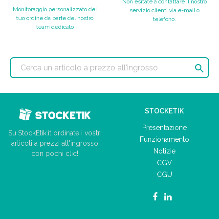
Non esitate a contattare il nostro
Monitoraggio personalizzato del
servizio clienti via e-mail o
tuo ordine da parte del nostro
telefono.
team dedicato

STOCKETIK
Presentazione
Su StockEtik.it ordinate i vostri
Funzionamento
articoli a prezzi all'ingrosso
Notizie
con pochi clic!
CGV
CGU