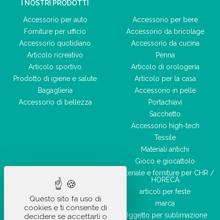
I NOSTRI PRODOTTI
Accessorio per auto
Accessorio per bere
Forniture per ufficio
Accessorio da bricolage
Accessorio quotidiano
Accessorio da cucina
Articolo ricreativo
Penna
Articolo sportivo
Articolo di orologeria
Prodotto di igiene e salute
Articolo per la casa
Bagaglieria
Accessorio in pelle
Accessorio di bellezza
Portachiavi
Sacchetto
Accessorio high-tech
Tessile
Materiali antichi
Gioco e giocattolo
Materiale e forniture per CHR /
HORECA
articoli per feste
Questo sito fa uso di
marca
cookies e ti consente di
Oggetto per sublimazione
decidere se accettarli o