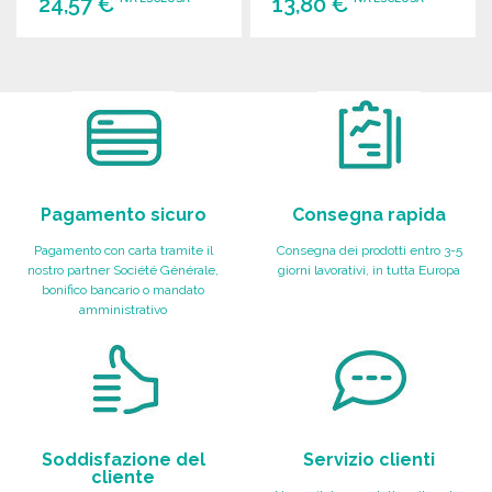
24,57 €
13,80 €
ORDINARE
ORDINARE
Richiedi un preventivo
Richiedi un preventivo
Pagamento sicuro
Consegna rapida
Pagamento con carta tramite il
Consegna dei prodotti entro 3-5
nostro partner Société Générale,
giorni lavorativi, in tutta Europa
bonifico bancario o mandato
amministrativo
Soddisfazione del
Servizio clienti
cliente