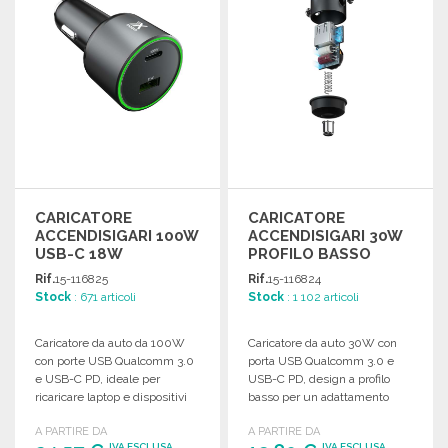
CARICATORE
CARICATORE
ACCENDISIGARI 100W
ACCENDISIGARI 30W
USB-C 18W
PROFILO BASSO
Rif.
15-116825
Rif.
15-116824
Stock
: 671 articoli
Stock
: 1 102 articoli
Caricatore da auto da 100W
Caricatore da auto 30W con
con porte USB Qualcomm 3.0
porta USB Qualcomm 3.0 e
e USB-C PD, ideale per
USB-C PD, design a profilo
ricaricare laptop e dispositivi
basso per un adattamento
mobili.
ottimale.
A PARTIRE DA
A PARTIRE DA
IVA ESCLUSA
IVA ESCLUSA