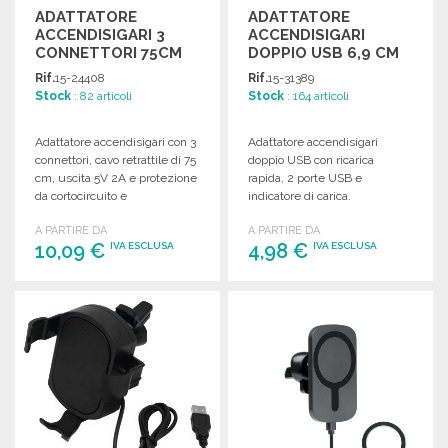
ADATTATORE
ADATTATORE
ACCENDISIGARI 3
ACCENDISIGARI
CONNETTORI 75CM
DOPPIO USB 6,9 CM
Rif.
15-24408
Rif.
15-31389
Stock
: 82 articoli
Stock
: 164 articoli
Adattatore accendisigari con 3
Adattatore accendisigari
connettori, cavo retrattile di 75
doppio USB con ricarica
cm, uscita 5V 2A e protezione
rapida, 2 porte USB e
da cortocircuito e
indicatore di carica.
sovratensione.
Dimensioni compatte per un
A PARTIRE DA
A PARTIRE DA
facile utilizzo.
10,09 €
4,98 €
IVA ESCLUSA
IVA ESCLUSA
ORDINARE
ORDINARE
Richiedi un preventivo
Richiedi un preventivo