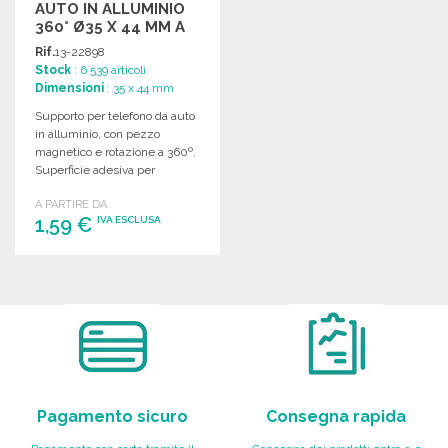
AUTO IN ALLUMINIO
360° Ø35 X 44 MM A
PREZZI
Rif.
13-22898
ALL'INGROSSO
Stock
: 6 539 articoli
Dimensioni
: 35 x 44 mm
Supporto per telefono da auto
in alluminio, con pezzo
magnetico e rotazione a 360º.
Superficie adesiva per
un'ottima aderenza.
A PARTIRE DA
1,59 €
IVA ESCLUSA
ORDINARE
Richiedi un preventivo
Pagamento sicuro
Consegna rapida