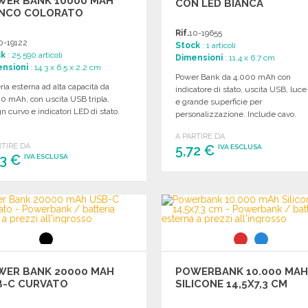
WER BANK 10000 MAH
CON LED BIANCA
ANCO COLORATO
Rif.
10-19655
0-19122
Stock
: 1 articoli
ck
: 25 590 articoli
Dimensioni
: 11.4 x 6.7 cm
nsioni
: 14.3 x 6.5 x 2.2 cm
Power Bank da 4.000 mAh con
ria esterna ad alta capacità da
indicatore di stato, uscita USB, luc
0 mAh, con uscita USB tripla,
e grande superficie per
n curvo e indicatori LED di stato.
personalizzazione. Include cavo.
A PARTIRE DA
RTIRE DA
5,72 €
IVA ESCLUSA
53 €
IVA ESCLUSA
ORDINARE
ORDINARE
Richiedi un preventivo
Richiedi un preventivo
WER BANK 20000 MAH
POWERBANK 10.000 MA
B-C CURVATO
SILICONE 14,5X7,3 CM