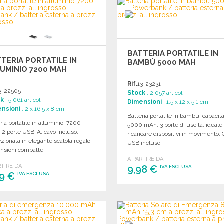
Richiedi un preventivo
Richiedi un preventivo
BATTERIA PORTATILE IN
TERIA PORTATILE IN
BAMBÙ 5000 MAH
UMINIO 7200 MAH
Rif.
13-23231
3-22505
Stock
: 2 057 articoli
ck
: 5 061 articoli
Dimensioni
: 1.5 x 12 x 5.1 cm
nsioni
: 2 x 16.5 x 8 cm
Batteria portatile in bambù, capacit
ria portatile in alluminio, 7200
5000 mAh, 3 porte di uscita, ideale
 2 porte USB-A, cavo incluso,
ricaricare dispositivi in movimento.
zionata in elegante scatola regalo.
USB incluso.
nsioni compatte.
A PARTIRE DA
RTIRE DA
9,98 €
IVA ESCLUSA
99 €
IVA ESCLUSA
ORDINARE
ORDINARE
Richiedi un preventivo
Richiedi un preventivo