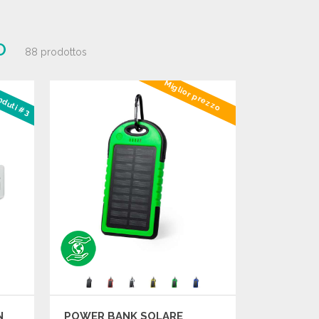
O
88 prodottos
Miglior prezzo
enduti #3
N
POWER BANK SOLARE