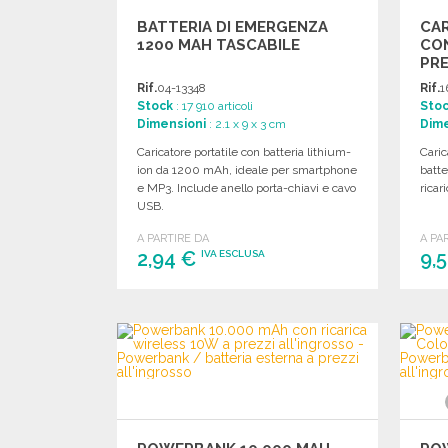
BATTERIA DI EMERGENZA
CA
1200 MAH TASCABILE
CON
PRE
Rif.
04-13348
Rif.
1
Stock
: 17 910 articoli
Sto
Dimensioni
: 2.1 x 9 x 3 cm
Dime
Caricatore portatile con batteria lithium-
Cari
ion da 1200 mAh, ideale per smartphone
batte
e MP3. Include anello porta-chiavi e cavo
ricar
USB.
A PARTIRE DA
A PA
2,94 €
9,
IVA ESCLUSA
ORDINARE
Richiedi un preventivo