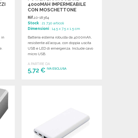
ZI
4000MAH IMPERMEABILE
CON MOSCHETTONE
Rif.
10-18364
Stock
: 21 730 articoli
Dimensioni
: 14.5 x 7.5 x 1.5 cm
 in
Batteria esterna robusta da 4000mAh,
resistente all'acqua, con doppia uscita
e.
USB e LED di emergenza. Include cavo
micro USB.
A PARTIRE DA
5,72 €
IVA ESCLUSA
ORDINARE
Richiedi un preventivo