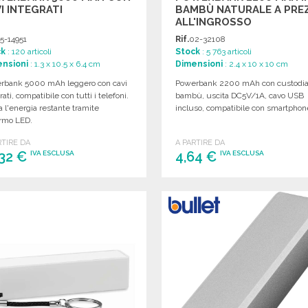
I INTEGRATI
BAMBÙ NATURALE A PREZ
ALL'INGROSSO
5-14951
Rif.
02-32108
ck
: 120 articoli
Stock
: 5 763 articoli
nsioni
: 1.3 x 10.5 x 6.4 cm
Dimensioni
: 2.4 x 10 x 10 cm
rbank 5000 mAh leggero con cavi
Powerbank 2200 mAh con custodia
rati, compatibile con tutti i telefoni.
bambù, uscita DC5V/1A, cavo USB
a l'energia restante tramite
incluso, compatibile con smartphon
rmo LED.
RTIRE DA
A PARTIRE DA
,32 €
4,64 €
IVA ESCLUSA
IVA ESCLUSA
ORDINARE
ORDINARE
Richiedi un preventivo
Richiedi un preventivo