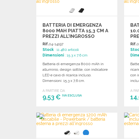
BATTERIA DI EMERGENZA
BAT
8000 MAH PIATTA 15,3 CM A
10.
PREZZI ALL'INGROSSO
PRE
Rif.
04-14197
Rif.
0
Stock
: 11 480 articoli
Sto
Dimensioni
: 15.3 x 7.6 cm
Dime
Batteria di emergenza 8000 mAh in
Batt
alluminio, design sottile, con indicatore
ricar
LED e cavo di ricarica incluso.
con i
Dimensioni: 15,3 x 7,6 cm.
inclu
A PARTIRE DA
A PA
9,53 €
14
IVA ESCLUSA
ORDINARE
Richiedi un preventivo