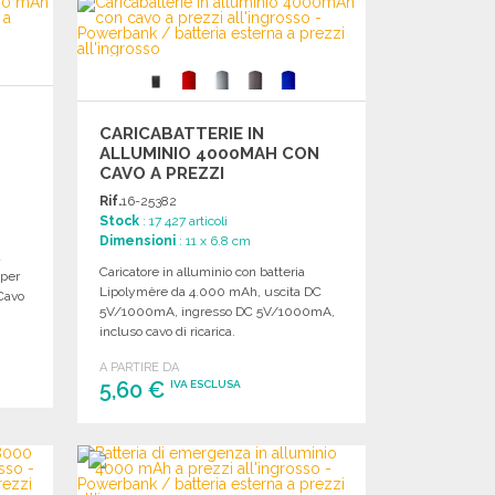
Richiedi un preventivo
CARICABATTERIE IN
ALLUMINIO 4000MAH CON
CAVO A PREZZI
ALL'INGROSSO
Rif.
16-25382
Stock
: 17 427 articoli
Dimensioni
: 11 x 6.8 cm
à
Caricatore in alluminio con batteria
 per
Lipolymère da 4.000 mAh, uscita DC
 Cavo
5V/1000mA, ingresso DC 5V/1000mA,
incluso cavo di ricarica.
A PARTIRE DA
5,60 €
IVA ESCLUSA
ORDINARE
Richiedi un preventivo