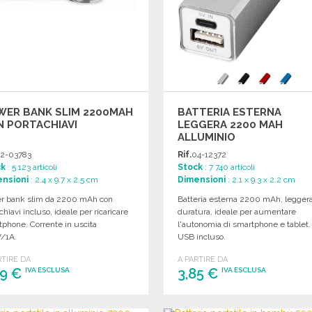
WER BANK SLIM 2200MAH
BATTERIA ESTERNA
 PORTACHIAVI
LEGGERA 2200 MAH
ALLUMINIO
2-03783
Rif.
04-12372
ck
: 5 123 articoli
Stock
: 7 740 articoli
nsioni
: 2.4 x 9.7 x 2.5 cm
Dimensioni
: 2.1 x 9.3 x 2.2 cm
r bank slim da 2200 mAh con
Batteria esterna 2200 mAh, legger
chiavi incluso, ideale per ricaricare
duratura, ideale per aumentare
phone. Corrente in uscita
l'autonomia di smartphone e tablet.
/1A.
USB incluso.
RTIRE DA
A PARTIRE DA
49 €
3,85 €
IVA ESCLUSA
IVA ESCLUSA
ORDINARE
ORDINARE