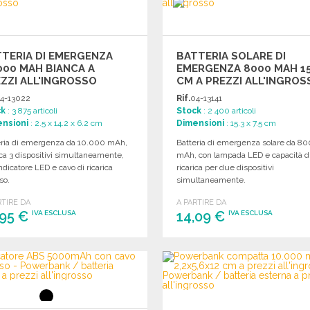
TERIA DI EMERGENZA
BATTERIA SOLARE DI
000 MAH BIANCA A
EMERGENZA 8000 MAH 15
ZZI ALL'INGROSSO
CM A PREZZI ALL'INGROS
4-13022
Rif.
04-13141
ck
: 3 875 articoli
Stock
: 2 400 articoli
nsioni
: 2.5 x 14.2 x 6.2 cm
Dimensioni
: 15.3 x 7.5 cm
eria di emergenza da 10.000 mAh,
Batteria di emergenza solare da 8
ica 3 dispositivi simultaneamente,
mAh, con lampada LED e capacità d
ndicatore LED e cavo di ricarica
ricarica per due dispositivi
so.
simultaneamente.
RTIRE DA
A PARTIRE DA
,95 €
14,09 €
IVA ESCLUSA
IVA ESCLUSA
ORDINARE
ORDINARE
Richiedi un preventivo
Richiedi un preventivo