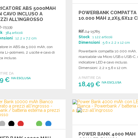
RICATORE ABS 5000MAH
POWERBANK COMPATTA
 CAVO INCLUSO A
10.000 MAH 2,2X5,6X12 
ZZI ALL'INGROSSO
6-25339
Rif.
04-15785
ck
: 384 articoli
Stock
: 1 122 articoli
nsioni
: 12.2 x 7.2 cm
Dimensioni
: 5.6 x 2.2 x 12 cm
catore in ABS da 5.000 mAh, con
Powerbank compatta 10.000 mAh,
ria Li-polimero, 2 uscite e cavo di
ricaricabile via Micro USB o USB-C,
ica incluso.
indicatore LED e cavo incluso.
Dimensioni: 2,2 x 5,6 x 12 cm.
RTIRE DA
A PARTIRE DA
59 €
IVA ESCLUSA
18,49 €
IVA ESCLUSA
ORDINARE
ORDINARE
Richiedi un preventivo
Richiedi un preventivo
POWER BANK 4000 MAH