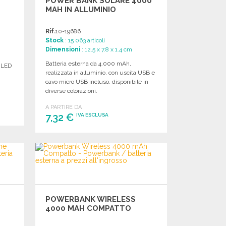
POWER BANK SOLARE 4000
MAH IN ALLUMINIO
Rif.
10-19686
Stock
: 15 063 articoli
Dimensioni
: 12.5 x 7.8 x 1.4 cm
Batteria esterna da 4.000 mAh,
e LED
realizzata in alluminio, con uscita USB e
cavo micro USB incluso, disponibile in
diverse colorazioni.
A PARTIRE DA
7,32 €
IVA ESCLUSA
ORDINARE
Richiedi un preventivo
H
POWERBANK WIRELESS
4000 MAH COMPATTO