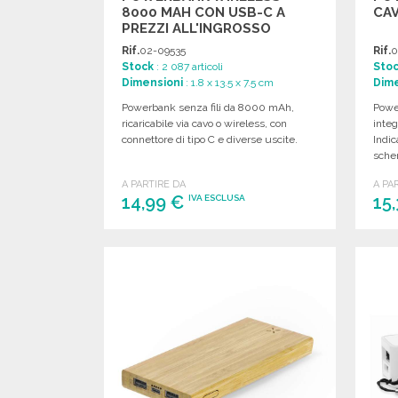
8000 MAH CON USB-C A
CAV
PREZZI ALL'INGROSSO
Rif.
02-09535
Rif.
0
Stock
: 2 087 articoli
Sto
Dimensioni
: 1.8 x 13.5 x 7.5 cm
Dime
Powerbank senza fili da 8000 mAh,
Powe
ricaricabile via cavo o wireless, con
integ
connettore di tipo C e diverse uscite.
Indic
sche
A PARTIRE DA
A PA
14,99 €
15
IVA ESCLUSA
ORDINARE
Richiedi un preventivo