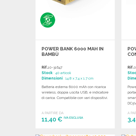
POWER BANK 6000 MAH IN
PO
BAMBÙ
CON
Rif.
10-31647
Rif.
0
Stock
: 40 articoli
Sto
Dimensioni
: 14.8 x 7.4 x 1.7 cm
Dime
Batteria esterna 6000 mAh con ricarica
Powe
wireless, doppia uscita USB, e indicatore
porta
di carica. Compatibile con vari dispositivi.
smart
DC5V
A PARTIRE DA
A PA
11,40 €
3,
IVA ESCLUSA
ORDINARE