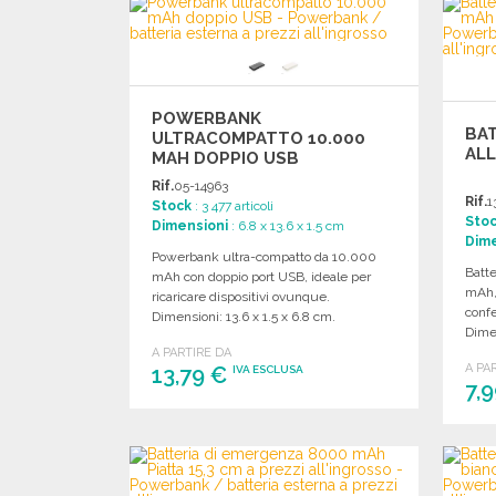
Richiedi un preventivo
POWERBANK
BAT
ULTRACOMPATTO 10.000
ALL
MAH DOPPIO USB
Rif.
05-14963
Rif.
1
Stock
: 3 477 articoli
Sto
Dimensioni
: 6.8 x 13.6 x 1.5 cm
Dime
Powerbank ultra-compatto da 10.000
Batte
mAh con doppio port USB, ideale per
mAh,
ricaricare dispositivi ovunque.
confe
Dimensioni: 13.6 x 1.5 x 6.8 cm.
Dime
A PARTIRE DA
A PA
13,79 €
IVA ESCLUSA
7,
ORDINARE
Richiedi un preventivo