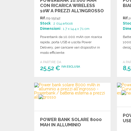
POWERBANK 10.000 MAH
PO
CON RICARICA WIRELESS
BI
10W A PREZZI ALL'INGROSSO
Rif.
05-15242
Rif.
1
Stock
: 2 014 articoli
Sto
Dimensioni
: 1.7 x 14.4 x 7.1 cm
Dime
Powerbank da 10.000 mAh con ricarica
Batte
rapida, porta USB e uscita Power
1000
Delivery, per caricare vari dispositivi in
desig
modo efficiente.
A PARTIRE DA
A PA
25,52 €
8,
IVA ESCLUSA
ORDINARE
Richiedi un preventivo
PO
POWER BANK SOLARE 8000
US
MAH IN ALLUMINIO