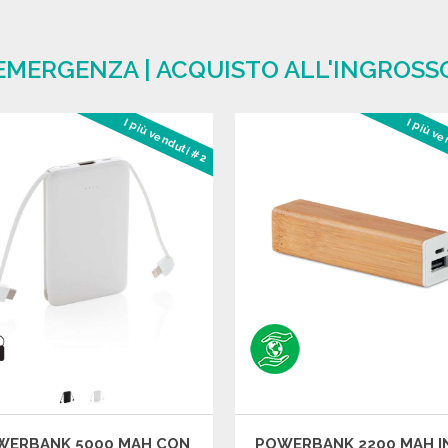
 EMERGENZA | ACQUISTO ALL'INGROSS
I più venduti #2
I più v
WERBANK 5000 MAH CON
POWERBANK 2200 MAH I