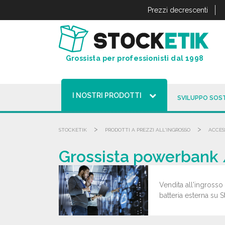
Pannello di gestione dei cookies
Prezzi decrescenti
Grossista per professionisti dal 1998
I NOSTRI PRODOTTI
SVILUPPO SOST
>
>
STOCKETIK
PRODOTTI A PREZZI ALL'INGROSSO
ACCES
Grossista powerbank /
Vendita all'ingrosso 
batteria esterna su St