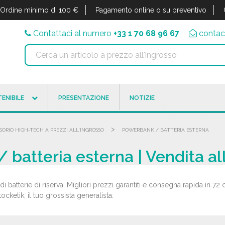
Ordine minimo di 100 €
Pagamento online o su preventivo
Contattaci al numero
+33 1 70 68 96 67
contac
ENIBILE
PRESENTAZIONE
NOTIZIE
>
SORIO HIGH-TECH A PREZZI ALL'INGROSSO
POWERBANK / BATTERIA ESTERNA
 batteria esterna | Vendita al
di batterie di riserva. Migliori prezzi garantiti e consegna rapida in 7
ocketik, il tuo grossista generalista.