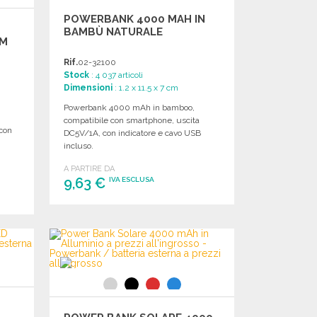
POWERBANK 4000 MAH IN
BAMBÙ NATURALE
CM
Rif.
02-32100
Stock
: 4 037 articoli
Dimensioni
: 1.2 x 11.5 x 7 cm
Powerbank 4000 mAh in bamboo,
compatibile con smartphone, uscita
 con
DC5V/1A, con indicatore e cavo USB
incluso.
A PARTIRE DA
9,63 €
IVA ESCLUSA
ORDINARE
Richiedi un preventivo