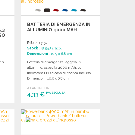
BATTERIA DI EMERGENZA IN
,3
ALLUMINIO 4000 MAH
SO
Rif.
04-13157
Stock
: 37 948 articoli
Dimensioni
: 10.9 x 6.8 cm
000
Batteria di emergenza leggera in
i
alluminio, capacità 4000 mAh, con
indicatore LED e cavo di ricarica incluso.
Dimensioni: 10,9 x 6,8 cm.
A PARTIRE DA
4,33 €
IVA ESCLUSA
ORDINARE
Richiedi un preventivo