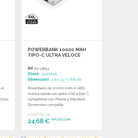
POWERBANK 10000 MAH
TIPO-C ULTRA VELOCE
Rif.
05-14853
Stock
: 33 articoli
Dimensioni
: 1.6 x 13.7 x 6.8 cm
a e
Powerbank da 10000 mAh in ABS,
ricarica rapida con porte USB e tipo C,
 Cavo
compatibile con iPhone e MacBook.
Dimensioni compatte.
A PARTIRE DA
24,68 €
IVA ESCLUSA
ORDINARE