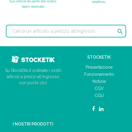
tuo ordine da parte del nostro
telefono.
team dedicato

STOCKETIK
Presentazione
Su StockEtik.it ordinate i vostri
Funzionamento
articoli a prezzi all'ingrosso
Notizie
con pochi clic!
CGV
CGU
I NOSTRI PRODOTTI