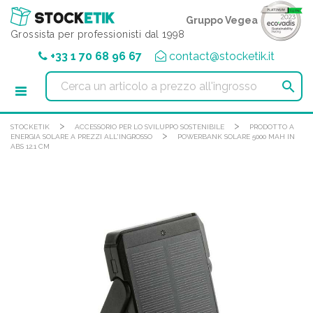
Pannello di gestione dei cookies
Gruppo Vegea
Grossista per professionisti dal 1998
+33 1 70 68 96 67
contact@stocketik.it

>
>
STOCKETIK
ACCESSORIO PER LO SVILUPPO SOSTENIBILE
PRODOTTO A
>
ENERGIA SOLARE A PREZZI ALL'INGROSSO
POWERBANK SOLARE 5000 MAH IN
ABS 12.1 CM