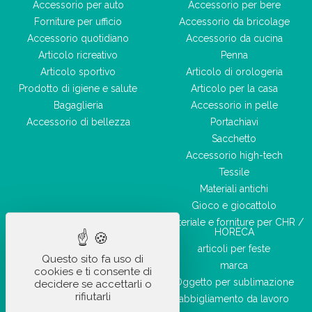
Accessorio per auto
Accessorio per bere
Forniture per ufficio
Accessorio da bricolage
Accessorio quotidiano
Accessorio da cucina
Articolo ricreativo
Penna
Articolo sportivo
Articolo di orologeria
Prodotto di igiene e salute
Articolo per la casa
Bagaglieria
Accessorio in pelle
Accessorio di bellezza
Portachiavi
Sacchetto
Accessorio high-tech
Tessile
Materiali antichi
Gioco e giocattolo
Materiale e forniture per CHR /
HORECA
articoli per feste
Questo sito fa uso di
marca
cookies e ti consente di
Oggetto per sublimazione
decidere se accettarli o
rifiutarli
abbigliamento da lavoro