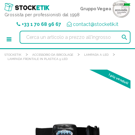
Pannello di gestione dei cookies
Gruppo Vegea
Grossista per professionisti dal 1998
+33 1 70 68 96 67
contact@stocketik.it

>
>
>
STOCKETIK
ACCESSORIO DA BRICOLAGE
LAMPADA A LED
LAMPADA FRONTALE IN PLASTICA 5 LED
I più venduti