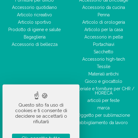
Forniture per ufficio
Accessorio da bricolage
Accessorio quotidiano
Accessorio da cucina
Articolo ricreativo
Penna
Articolo sportivo
Articolo di orologeria
Prodotto di igiene e salute
Articolo per la casa
Bagaglieria
Accessorio in pelle
Accessorio di bellezza
Portachiavi
Sacchetto
Accessorio high-tech
Tessile
Materiali antichi
Gioco e giocattolo
Materiale e forniture per CHR /
HORECA
articoli per feste
Questo sito fa uso di
marca
cookies e ti consente di
Oggetto per sublimazione
decidere se accettarli o
rifiutarli
abbigliamento da lavoro