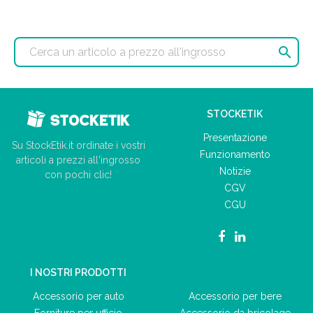

STOCKETIK
Presentazione
Su StockEtik.it ordinate i vostri
Funzionamento
articoli a prezzi all'ingrosso
Notizie
con pochi clic!
CGV
CGU
I NOSTRI PRODOTTI
Accessorio per auto
Accessorio per bere