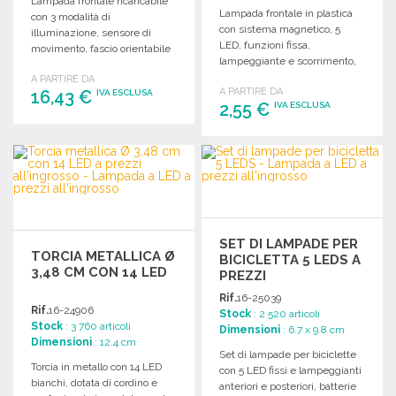
Lampada frontale ricaricabile
Lampada frontale in plastica
con 3 modalità di
con sistema magnetico, 5
illuminazione, sensore di
LED, funzioni fissa,
movimento, fascio orientabile
lampeggiante e scorrimento,
e batteria da 1200mAh,
batterie incluse.
A PARTIRE DA
confezione regalo inclusa.
A PARTIRE DA
16,43 €
IVA ESCLUSA
2,55 €
IVA ESCLUSA
ORDINARE
ORDINARE
Richiedi un preventivo
Richiedi un preventivo
SET DI LAMPADE PER
TORCIA METALLICA Ø
BICICLETTA 5 LEDS A
3,48 CM CON 14 LED
PREZZI
ALL'INGROSSO
Rif.
16-25039
Rif.
16-24906
Stock
: 2 520 articoli
Stock
: 3 760 articoli
Dimensioni
: 6.7 x 9.8 cm
Dimensioni
: 12.4 cm
Set di lampade per biciclette
Torcia in metallo con 14 LED
con 5 LED fissi e lampeggianti
bianchi, dotata di cordino e
anteriori e posteriori, batterie