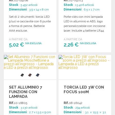
Rif.
02-09268
Rif.
02-09703
Stock
: 5 452 articoli
Stock
: 13 406 articoli
Dimensioni
: 3.9 x 14 x 8 cm
Dimensioni
: 6.5 x 1.7 cm
Set di 2 strumenti: torcia LED
Porte-clés con mini lampada
9 luci e cacciavite con 6 punte
LED in alluminio e ABS, logo
a forma di penna. Batterie
personalizzabile con incisione
AAA escluse.
laser. Include 4 batterie LR44.
A PARTIRE DA
A PARTIRE DA
5,02 €
2,26 €
IVA ESCLUSA
IVA ESCLUSA
ORDINARE
ORDINARE
Richiedi un preventivo
Richiedi un preventivo
SET ALLUMINIO 7
TORCIA LED 3W CON
FUNZIONI CON
FOCUS 100M
LAMPADA
MOSCHETTONE
Rif.
10-16805
Rif.
08-16042
Stock
: 3 130 articoli
Stock
: 294 articoli
Dimensioni
: 2.7 x 13.5 x 9 cm
Dimensioni
: 3.1 x 15.5 x 3.1