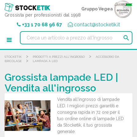
Pannello di gestione dei cookies
Gruppo Vegea
Grossista per professionisti dal 1998
+33 1 70 68 96 67
contact@stocketik.it

>
>
STOCKETIK
PRODOTTI A PREZZI ALL'INGROSSO
ACCESSORIO DA
>
BRICOLAGE
LAMPADA A LED
Grossista lampade LED |
Vendita all'ingrosso
Vendita all'ingrosso di lampade
LED. I migliori prezzi garantiti e
consegna rapida in 72 ore per il
tuo ordine online di lampade LED
da Stocketik, il tuo grossista
generale.