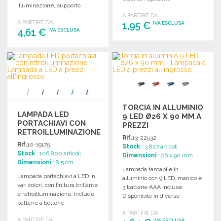
illuminazione, supporto
Alimentazione a batterie.
inclinabile e batterie incluse.
A PARTIRE DA
A PARTIRE DA
1,95 €
IVA ESCLUSA
4,61 €
IVA ESCLUSA
ORDINARE
ORDINARE
Richiedi un preventivo
Richiedi un preventivo
TORCIA IN ALLUMINIO
LAMPADA LED
9 LED Ø26 X 90 MM A
PORTACHIAVI CON
PREZZI
RETROILLUMINAZIONE
ALL'INGROSSO
Rif.
13-22532
Rif.
10-19175
Stock
: 3 827 articoli
Stock
: 106 800 articoli
Dimensioni
: 26 x 90 mm
Dimensioni
: 8.5 cm
Lampada tascabile in
Lampada portachiavi a LED in
alluminio con 9 LED, manico e
vari colori, con finitura brillante
3 batterie AAA incluse.
e retroilluminazione. Include
Disponibile in diverse
batterie a bottone.
colorazioni. Ø26 x 90 mm.
A PARTIRE DA
A PARTIRE DA
IVA ESCLUSA