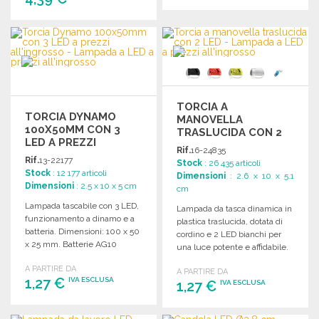
ORDINARE
ORDINARE
Richiedi un preventivo
Richiedi un preventivo
TORCIA A
TORCIA DYNAMO
MANOVELLA
100X50MM CON 3
TRASLUCIDA CON 2
LED A PREZZI
LED A PREZZI
Rif.
16-24835
ALL'INGROSSO
ALL'INGROSSO
Rif.
13-22177
Stock
: 26 435 articoli
Stock
: 12 177 articoli
Dimensioni
: 2.6 x 10 x 5.1
Dimensioni
: 2.5 x 10 x 5 cm
cm
Lampada tascabile con 3 LED,
Lampada da tasca dinamica in
funzionamento a dinamo e a
plastica traslucida, dotata di
batteria. Dimensioni: 100 x 50
cordino e 2 LED bianchi per
x 25 mm. Batterie AG10
una luce potente e affidabile.
incluse.
A PARTIRE DA
A PARTIRE DA
1,27 €
IVA ESCLUSA
1,27 €
IVA ESCLUSA
ORDINARE
ORDINARE