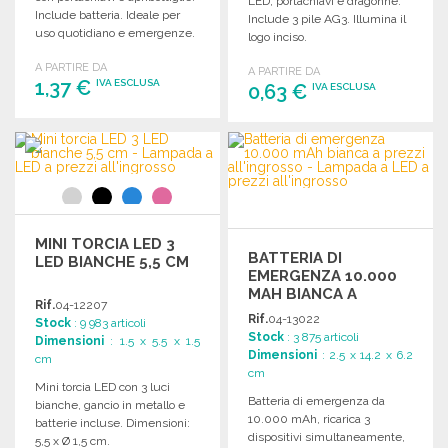
LED, portachiavi e dragonne.
Include batteria. Ideale per
Include 3 pile AG3. Illumina il
uso quotidiano e emergenze.
logo inciso.
A PARTIRE DA
A PARTIRE DA
1,37 €
IVA ESCLUSA
0,63 €
IVA ESCLUSA
ORDINARE
ORDINARE
Richiedi un preventivo
Richiedi un preventivo
MINI TORCIA LED 3
BATTERIA DI
LED BIANCHE 5,5 CM
EMERGENZA 10.000
MAH BIANCA A
Rif.
04-12207
PREZZI
Rif.
04-13022
Stock
: 9 983 articoli
ALL'INGROSSO
Stock
: 3 875 articoli
Dimensioni
: 1.5 x 5.5 x 1.5
Dimensioni
: 2.5 x 14.2 x 6.2
cm
cm
Mini torcia LED con 3 luci
Batteria di emergenza da
bianche, gancio in metallo e
10.000 mAh, ricarica 3
batterie incluse. Dimensioni:
dispositivi simultaneamente,
5,5 x Ø 1,5 cm.