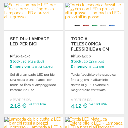
ORDINARE
ORDINARE
Richiedi un preventivo
Richiedi un preventivo
SET DI 2 LAMPADE
TORCIA
LED PER BICI
TELESCOPICA
FLESSIBILE 55 CM
CON LED
Rif.
16-25050
Rif.
16-25186
Stock
: 10 292 articoli
Stock
: 20 749 articoli
Dimensioni
: 2 x 9.4 x 4.3 cm
Dimensioni
: 17.1 cm
Set di 2 lampade LED per bici,
Torcia flessibile e telescopica
una rossa e una bianca, con
fino a 55 cm in alluminio,
modalità fissa e lampeggiante,
dotata di 3 LED bianchi e
batterie incluse.
magneti alle estremità,
batterie incluse.
A PARTIRE DA
A PARTIRE DA
2,18 €
4,12 €
IVA ESCLUSA
IVA ESCLUSA
ORDINARE
ORDINARE
Richiedi un preventivo
Richiedi un preventivo