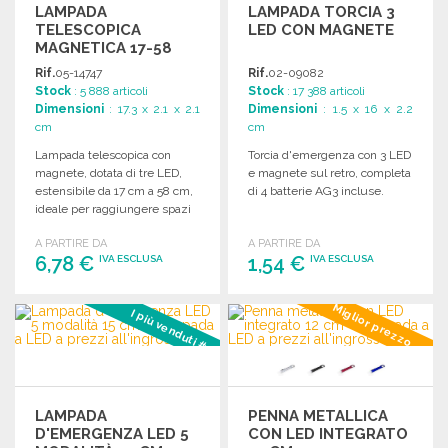
LAMPADA
LAMPADA TORCIA 3
TELESCOPICA
LED CON MAGNETE
MAGNETICA 17-58
CM
Rif.
05-14747
Rif.
02-09082
Stock
: 5 888 articoli
Stock
: 17 388 articoli
Dimensioni
: 17.3 x 2.1 x 2.1
Dimensioni
: 1.5 x 16 x 2.2
cm
cm
Lampada telescopica con
Torcia d'emergenza con 3 LED
magnete, dotata di tre LED,
e magnete sul retro, completa
estensibile da 17 cm a 58 cm,
di 4 batterie AG3 incluse.
ideale per raggiungere spazi
difficili. Batterie incluse.
A PARTIRE DA
A PARTIRE DA
6,78 €
1,54 €
IVA ESCLUSA
IVA ESCLUSA
ORDINARE
ORDINARE
Miglior prezzo
I più venduti #3
Richiedi un preventivo
Richiedi un preventivo
LAMPADA
PENNA METALLICA
D'EMERGENZA LED 5
CON LED INTEGRATO