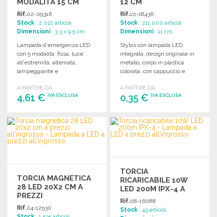
MODALITÀ 15 CM
12 CM
Rif.
02-09316
Rif.
10-18436
Stock
: 2 021 articoli
Stock
: 211 000 articoli
Dimensioni
: 3.3 x 9.5 cm
Dimensioni
: 11 cm
Lampada d'emergenza LED
Stylos con lampada LED
con 5 modalità: fissa, luce
integrata, design originale in
all'estremità, alternata,
metallo, corpo in plastica
lampeggiante e
colorata, con cappuccio e
lampeggiante. Dotata di
moschettone. Inchiostro blu.
A PARTIRE DA
A PARTIRE DA
magnete e ganci posteriori.
4,61 €
0,35 €
IVA ESCLUSA
IVA ESCLUSA
ORDINARE
ORDINARE
Richiedi un preventivo
Richiedi un preventivo
TORCIA
TORCIA MAGNETICA
RICARICABILE 10W
28 LED 20X2 CM A
LED 200M IPX-4 A
PREZZI
PREZZI
Rif.
08-16088
ALL'INGROSSO
ALL'INGROSSO
Rif.
04-12530
Stock
: 43 articoli
Stock
: 1 535 articoli