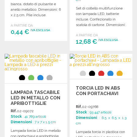
bianca, dotato di pulsante e
Set di coltello multifunzione
anello metallico. Dimensioni: 6
con lampada LED, batterie
x 2,5 cm. Pile incluse.
incluse. Confezionato in
scatola di cartone. Dimensioni:
A PARTIRE DA
0,44 €
11,9 x 2,9 x 8,6 cm.
IVA ESCLUSA
A PARTIRE DA
12,68 €
IVA ESCLUSA
ORDINARE
Richiedi un preventivo
ORDINARE
Richiedi un preventivo
TORCIA LED IN ABS
LAMPADA TASCABILE
CON PORTACHIAVI
LED IN METALLO CON
APRIBOTTIGLIE
Rif.
02-09768
Rif.
02-09072
Stock
: 93 447 articoli
Stock
: 41 789 articoli
Dimensioni
: 6.5 x 6.5 x 1.3
Dimensioni
: 7 x 7 x 1.5 cm
cm
Lampada torcia LED in metallo
Lampada torcia in plastica con
con portachiavi e apribottiglie.