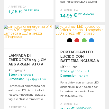
con indicatore LED e cavo di
ricarica incluso.
A PARTIRE DA
A PARTIRE DA
1,26 €
IVA ESCLUSA
14,95 €
IVA ESCLUSA
ORDINARE
ORDINARE
Richiedi un preventivo
Richiedi un preventivo
PORTACHIAVI LED
LAMPADA DI
LUCIDO CON
EMERGENZA 19,5 CM
BATTERIA INCLUSA A
ABS ARGENTATO A
PREZZI
Rif.
10-18512
PREZZI
ALL'INGROSSO
Rif.
05-14312
Stock
: 52 100 articoli
ALL'INGROSSO
Stock
: 517 articoli
Dimensioni
: 6.5 cm
Dimensioni
: 4 x 19.5 x 7 cm
Porte chiavi con lampada LED,
Lampada di emergenza per
disponibile in vari colori e con
auto con LED bianchi e luci
batterie a bottone incluse.
rosse lampeggianti, dotata di
Finitura brillante.
taglia cintura e rompivetro.
Dimensioni: 19.5 x 7 x 4 cm.
A PARTIRE DA
A PARTIRE DA
0,50 €
IVA ESCLUSA