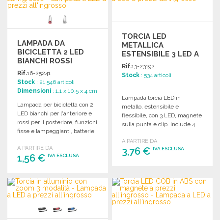
TORCIA LED
LAMPADA DA
METALLICA
BICICLETTA 2 LED
ESTENSIBILE 3 LED A
BIANCHI ROSSI
PREZZI
Rif.
13-23192
ALL'INGROSSO
Rif.
16-25241
Stock
: 534 articoli
Stock
: 21 546 articoli
Dimensioni
: 1.1 x 10.5 x 4 cm
Lampada torcia LED in
Lampada per bicicletta con 2
metallo, estensibile e
LED bianchi per l'anteriore e
flessibile, con 3 LED, magnete
rossi per il posteriore, funzioni
sulla punta e clip. Include 4
fisse e lampeggianti, batterie
batterie LR44.
incluse.
A PARTIRE DA
A PARTIRE DA
3,76 €
IVA ESCLUSA
1,56 €
IVA ESCLUSA
ORDINARE
ORDINARE
Richiedi un preventivo
Richiedi un preventivo