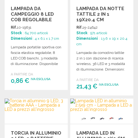
LAMPADA DA
LAMPADA DA NOTTE
CAMPEGGIO 8 LED
TATTILE 2 IN 1
COB REGOLABILE
19X20.4 CM
Rif.
10-19631
Rif.
15-24642
Stock
: 64 700 articoli
Stock
: 971 articoli
Dimensioni
: 4 x 6.1 x 1.7 cm
Dimensioni
: 13.6 x 19 x 20.4
cm
Lampada portatile sportiva con
fascia elastica regolabile, 8
Lampada da comodino tattile
LED COB bianchi, 3 modalità
2 in 1 con stazione di ricarica
di illuminazione. Disponibile
wireless, 36 LED e 3 modalità
in vari colori.
di illuminazione. Dimensioni:
A PARTIRE DA
19 x 20.4 x 13.6 cm.
0,86 €
IVA ESCLUSA
A PARTIRE DA
21,43 €
IVA ESCLUSA
ORDINARE
ORDINARE
Richiedi un preventivo
Richiedi un preventivo
TORCIA IN ALLUMINIO
LAMPADA LED IN