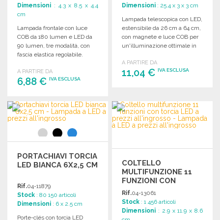
Dimensioni
: 4.3 x 8.5 x 4.4
Dimensioni
: 25.4 x 3 x 3 cm
cm
Lampada telescopica con LED,
Lampada frontale con luce
estensibile da 26 cm a 64 cm,
COB da 180 lumen e LED da
con magnete e luce COB per
90 lumen, tre modalità, con
un'illuminazione ottimale in
fascia elastica regolabile.
spazi ristretti.
A PARTIRE DA
Batterie incluse.
11,04 €
IVA ESCLUSA
A PARTIRE DA
6,88 €
IVA ESCLUSA
ORDINARE
ORDINARE
Richiedi un preventivo
Richiedi un preventivo
PORTACHIAVI TORCIA
COLTELLO
LED BIANCA 6X2,5 CM
MULTIFUNZIONE 11
FUNZIONI CON
Rif.
04-11879
TORCIA LED
Rif.
04-13061
Stock
: 80 150 articoli
Stock
: 1 456 articoli
Dimensioni
: 6 x 2.5 cm
Dimensioni
: 2.9 x 11.9 x 8.6
Porte-clés con torcia LED
cm