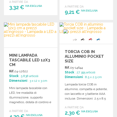
A PARTIRE DA
pratico e funzionale.
3,32 €
IVA ESCLUSA
A PARTIRE DA
9,21 €
IVA ESCLUSA
ORDINARE
ORDINARE
Richiedi un preventivo
Richiedi un preventivo
TORCIA COB IN
MINI LAMPADA
ALLUMINIO POCKET
TASCABILE LED 12X3
SIZE
CM
Rif.
05-14644
Rif.
04-12622
Stock
: 27 395 articoli
Stock
: 5 838 articoli
Dimensioni
: 8.5 x 2.5 cm
Dimensioni
: 3 x 12 x 3 cm
Lampada torcia COB in
Mini lampada tascabile con
alluminio, compatta e potente,
LED, tre modalità di
con laccetto e 3 batterie AAA
illuminazione, supporto
incluse. Dimensioni: 2.5 x 8.5
magnetico, dotata di cordino e
x 2.4 cm.
batterie AAA incluse.
A PARTIRE DA
A PARTIRE DA
Dimensioni: 12 x Ø 3 cm.
2,30 €
IVA ESCLUSA
4,39 €
IVA ESCLUSA