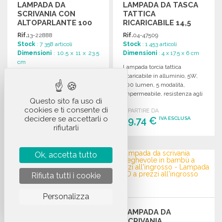
LAMPADA DA
LAMPADA DA TASCA
SCRIVANIA CON
TATTICA
ALTOPARLANTE 100
RICARICABILE 14,5
MM
CM A PREZZI
Rif.
13-22888
Rif.
04-47509
ALL'INGROSSO
Stock
: 7 358 articoli
Stock
: 1 453 articoli
Dimensioni
: 10.5 x 11 x 23.5
Dimensioni
: 4 x 17.5 x 6 cm
cm
Lampada torcia tattica
Lampada da scrivania in ABS
ricaricabile in alluminio, 5W,
con altoparlante, 18 LED,
300 lumen, 5 modalità,
braccio flessibile, Bluetooth,
impermeabile, resistenza agli
Questo sito fa uso di
autonomia di 6 ore, inclusa
urti, leggera e portatile.
cookies e ti consente di
A PARTIRE DA
confezione regalo.
decidere se accettarli o
19,74 €
IVA ESCLUSA
A PARTIRE DA
rifiutarli
13,05 €
IVA ESCLUSA
ORDINARE
ORDINARE
Ok, accetta tutto
Richiedi un preventivo
Richiedi un preventivo
Rifiuta tutti i cookie
Personalizza
LAMPADA FRONTALE
LAMPADA DA
RICARICABILE ABS
SCRIVANIA