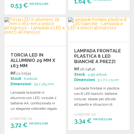
1,64 €
0,53 €
IVA ESCLUSA
ORDINARE
ORDINARE
Richiedi un preventivo
Richiedi un preventivo
LAMPADA FRONTALE
TORCIA LED IN
PLASTICA 8 LED
ALLUMINIO 29 MM X
BIANCHE A PREZZI
163 MM
ALL'INGROSSO
Rif.
16-24836
Rif.
13-22533
Stock
: 3 551 articoli
Stock
: 6 articoli
Dimensioni
: 5 x 7.2 x 5 cm
Dimensioni
: 29 x 163 mm
Lampada frontale in plastica
Lampada tascabile in
con 8 LED bianchi, batterie
alluminio con LED, include 2
incluse. Ideale per attività
batterie AA, confezionata in
all'aperto e situazioni di
un elegante cofanetto regalo.
emergenza.
Dimensioni compatte.
A PARTIRE DA
A PARTIRE DA
3,34 €
IVA ESCLUSA
3,72 €
IVA ESCLUSA