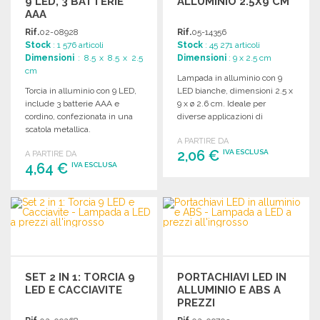
9 LED, 3 BATTERIE
ALLUMINIO 2.5X9 CM
AAA
Rif.
02-08928
Rif.
05-14356
Stock
: 1 576 articoli
Stock
: 45 271 articoli
Dimensioni
: 8.5 x 8.5 x 2.5
Dimensioni
: 9 x 2.5 cm
cm
Lampada in alluminio con 9
Torcia in alluminio con 9 LED,
LED bianche, dimensioni 2.5 x
include 3 batterie AAA e
9 x ø 2.6 cm. Ideale per
cordino, confezionata in una
diverse applicazioni di
scatola metallica.
illuminazione.
A PARTIRE DA
2,06 €
IVA ESCLUSA
A PARTIRE DA
4,64 €
IVA ESCLUSA
ORDINARE
ORDINARE
Richiedi un preventivo
Richiedi un preventivo
SET 2 IN 1: TORCIA 9
PORTACHIAVI LED IN
LED E CACCIAVITE
ALLUMINIO E ABS A
PREZZI
ALL'INGROSSO