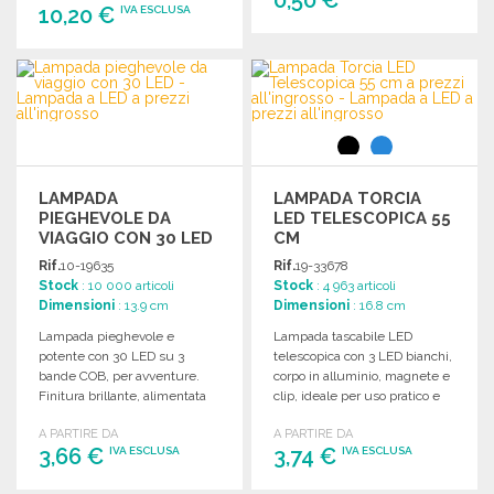
10,20 €
IVA ESCLUSA
ORDINARE
ORDINARE
Richiedi un preventivo
Richiedi un preventivo
LAMPADA
LAMPADA TORCIA
PIEGHEVOLE DA
LED TELESCOPICA 55
VIAGGIO CON 30 LED
CM
Rif.
10-19635
Rif.
19-33678
Stock
: 10 000 articoli
Stock
: 4 963 articoli
Dimensioni
: 13.9 cm
Dimensioni
: 16.8 cm
Lampada pieghevole e
Lampada tascabile LED
potente con 30 LED su 3
telescopica con 3 LED bianchi,
bande COB, per avventure.
corpo in alluminio, magnete e
Finitura brillante, alimentata
clip, ideale per uso pratico e
da batterie (3xAAA non
versatile.
A PARTIRE DA
A PARTIRE DA
incluse).
3,66 €
3,74 €
IVA ESCLUSA
IVA ESCLUSA