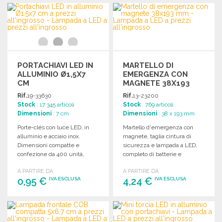
ORDINARE
ORDINARE
Richiedi un preventivo
Richiedi un preventivo
PORTACHIAVI LED IN
MARTELLO DI
ALLUMINIO Ø1,5X7
EMERGENZA CON
CM
MAGNETE 38X193
MM
Rif.
19-33630
Rif.
13-23200
Stock
: 17 345 articoli
Stock
: 769 articoli
Dimensioni
: 7 cm
Dimensioni
: 38 x 193 mm
Porte-clés con luce LED, in
Martello d'emergenza con
alluminio e acciaio inox.
magnete, taglia cintura di
Dimensioni compatte e
sicurezza e lampada a LED,
confezione da 400 unità,
completo di batterie e
ideale per personalizzazioni.
confezione regalo.
A PARTIRE DA
A PARTIRE DA
0,95 €
4,24 €
IVA ESCLUSA
IVA ESCLUSA
ORDINARE
ORDINARE
Richiedi un preventivo
Richiedi un preventivo