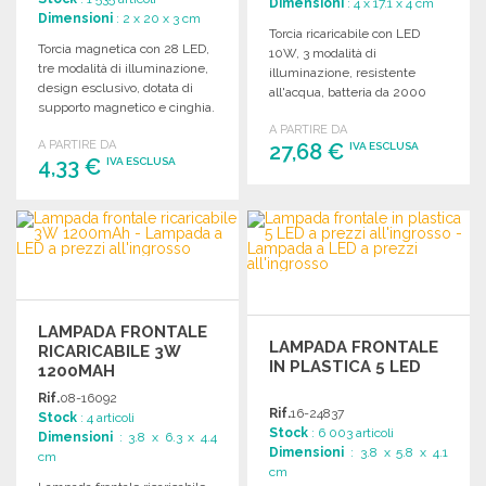
Dimensioni
: 4 x 17.1 x 4 cm
Dimensioni
: 2 x 20 x 3 cm
Torcia ricaricabile con LED
Torcia magnetica con 28 LED,
10W, 3 modalità di
tre modalità di illuminazione,
illuminazione, resistente
design esclusivo, dotata di
all'acqua, batteria da 2000
supporto magnetico e cinghia.
mAh e confezione regalo
Dimensioni: 20 x 2 x 3 cm.
A PARTIRE DA
elegante.
A PARTIRE DA
27,68 €
IVA ESCLUSA
4,33 €
IVA ESCLUSA
ORDINARE
ORDINARE
Richiedi un preventivo
Richiedi un preventivo
LAMPADA FRONTALE
LAMPADA FRONTALE
RICARICABILE 3W
IN PLASTICA 5 LED
1200MAH
Rif.
08-16092
Rif.
16-24837
Stock
: 4 articoli
Stock
: 6 003 articoli
Dimensioni
: 3.8 x 6.3 x 4.4
Dimensioni
: 3.8 x 5.8 x 4.1
cm
cm