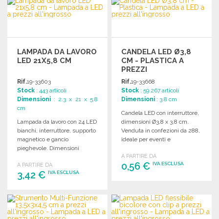
Richiedi un preventivo
Richiedi un preventivo
LAMPADA DA LAVORO
CANDELA LED Ø3,8
LED 21X5,8 CM
CM - PLASTICA A
PREZZI
ALL'INGROSSO
Rif.
19-33603
Rif.
19-33668
Stock
: 443 articoli
Stock
: 59 267 articoli
Dimensioni
: 2.3 x 21 x 5.8
Dimensioni
: 3.8 cm
cm
Candela LED con interruttore,
Lampada da lavoro con 24 LED
dimensioni Ø3,8 x 3,8 cm.
bianchi, interruttore, supporto
Venduta in confezioni da 288,
magnetico e gancio
ideale per eventi e
pieghevole. Dimensioni
decorazioni.
A PARTIRE DA
compatte e peso leggero.
0,56 €
IVA ESCLUSA
A PARTIRE DA
3,42 €
IVA ESCLUSA
ORDINARE
ORDINARE
Richiedi un preventivo
Richiedi un preventivo