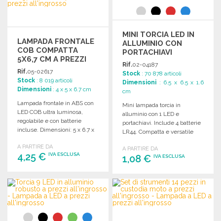
MINI TORCIA LED IN
LAMPADA FRONTALE
ALLUMINIO CON
COB COMPATTA
PORTACHIAVI
5X6,7 CM A PREZZI
Rif.
02-04187
ALL'INGROSSO
Rif.
05-02617
Stock
: 70 878 articoli
Stock
: 8 019 articoli
Dimensioni
: 6.5 x 6.5 x 1.6
Dimensioni
: 4 x 5 x 6.7 cm
cm
Lampada frontale in ABS con
Mini lampada torcia in
LED COB ultra luminosa,
alluminio con 1 LED e
regolabile e con batterie
portachiavi. Include 4 batterie
incluse. Dimensioni: 5 x 6.7 x
LR44. Compatta e versatile
4 cm.
per ogni occasione.
A PARTIRE DA
A PARTIRE DA
4,25 €
IVA ESCLUSA
1,08 €
IVA ESCLUSA
ORDINARE
ORDINARE
Richiedi un preventivo
Richiedi un preventivo