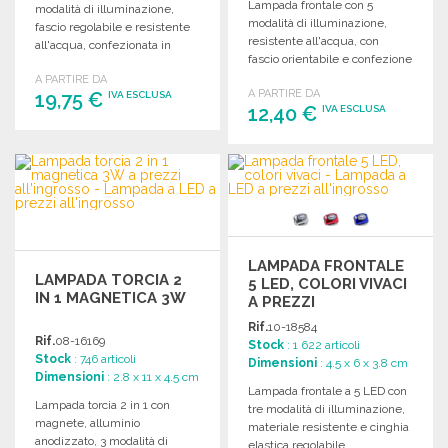
Lampada frontale con 5
modalità di illuminazione,
modalità di illuminazione,
fascio regolabile e resistente
resistente all'acqua, con
all'acqua, confezionata in
fascio orientabile e confezione
elegante scatola regalo.
regalo elegante. Pile incluse.
A PARTIRE DA
A PARTIRE DA
19,75 €
IVA ESCLUSA
12,40 €
IVA ESCLUSA
ORDINARE
ORDINARE
Richiedi un preventivo
Richiedi un preventivo
LAMPADA FRONTALE
LAMPADA TORCIA 2
5 LED, COLORI VIVACI
IN 1 MAGNETICA 3W
A PREZZI
ALL'INGROSSO
Rif.
10-18584
Rif.
08-16169
Stock
: 1 622 articoli
Stock
: 746 articoli
Dimensioni
: 4.5 x 6 x 3.8 cm
Dimensioni
: 2.8 x 11 x 4.5 cm
Lampada frontale a 5 LED con
Lampada torcia 2 in 1 con
tre modalità di illuminazione,
magnete, alluminio
materiale resistente e cinghia
anodizzato, 3 modalità di
elastica regolabile.