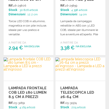
COB
Rif.
16-25806
Rif.
16-25859
Stock
: 30 826 articoli
Stock
: 4 398 articoli
Dimensioni
: 12.2 cm
Dimensioni
: 14 cm
Torcia LED COB in alluminio,
Lampada da campeggio
magnetica e con pile incluse,
retrattile in ABS con 3 LED
ideale per uso pratico e
COB, ideale per illuminare le
versatile.
tue avventure all'aperto. Pile
incluse.
A PARTIRE DA
A PARTIRE DA
2,94 €
3,38 €
IVA ESCLUSA
IVA ESCLUSA
ORDINARE
ORDINARE
Richiedi un preventivo
Richiedi un preventivo
LAMPADA FRONTALE
LAMPADA
COB LED 180 LUMEN
TELESCOPICA LED
8.5 CM A PREZZI
26-64 CM
ALL'INGROSSO
Rif.
05-31891
Rif.
05-31974
Stock
: 4 165 articoli
Stock
: 205 articoli