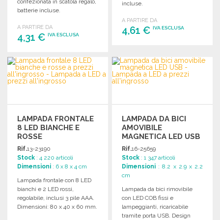
confezionata in scatola regalo,
incluse.
batterie incluse.
A PARTIRE DA
A PARTIRE DA
4,61 €
IVA ESCLUSA
4,31 €
IVA ESCLUSA
ORDINARE
ORDINARE
Richiedi un preventivo
Richiedi un preventivo
LAMPADA FRONTALE
LAMPADA DA BICI
8 LED BIANCHE E
AMOVIBILE
ROSSE
MAGNETICA LED USB
Rif.
13-23190
Rif.
16-25659
Stock
: 4 220 articoli
Stock
: 1 347 articoli
Dimensioni
: 6 x 8 x 4 cm
Dimensioni
: 8.2 x 2.9 x 2.2
cm
Lampada frontale con 8 LED
bianchi e 2 LED rossi,
Lampada da bici rimovibile
regolabile, inclusi 3 pile AAA.
con LED COB fissi e
Dimensioni: 80 x 40 x 60 mm.
lampeggianti, ricaricabile
tramite porta USB. Design