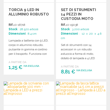
TORCIA 9 LED IN
SET DI STRUMENTI
ALLUMINIO ROBUSTO
14 PEZZI IN
CUSTODIA MOTO
Rif.
10-18718
Rif.
10-19038
Stock
: 28 520 articoli
Stock
: 3 200 articoli
Dimensioni
: 8.4 cm
Dimensioni
: 12 x 20 x 4.6
cm
Lampada a batteria con 9 LED,
corpo in alluminio robusto,
Set di strumenti con 14
pulsante in gomma e cordino
accessori in un robusto
per il trasporto. Funziona con
astuccio a forma di moto,
3 batterie AAA.
dotato di lampada a 4 LED
A PARTIRE DA
integrata.
1,25 €
IVA ESCLUSA
A PARTIRE DA
8,81 €
IVA ESCLUSA
ORDINARE
ORDINARE
Richiedi un preventivo
Richiedi un preventivo