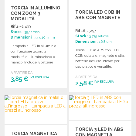
TORCIA IN ALLUMINIO
TORCIA LED COB IN
CON ZOOM 3
ABS CON MAGNETE
MODALITÀ
Rif.
13-23199
Rif.
16-25497
Stock
: 397 articoli
Stock
: 3 775 articoli
Dimensioni
: 33 x 103 mm
Dimensioni
: 16.8 cm
Lampada a LED in alluminio
Torcia LED in ABS con LED
con funzione zoom, 3
COB, dotata di magnete e clip,
modalità di illuminazione e
batterie incluse. Ideale per
manico. Include 3 batterie
uso pratico e versatile.
AAA e confezione regalo.
A PARTIRE DA
A PARTIRE DA
3,85 €
IVA ESCLUSA
2,58 €
IVA ESCLUSA
ORDINARE
ORDINARE
Richiedi un preventivo
Richiedi un preventivo
TORCIA 3 LED IN ABS
TORCIA MAGNETICA
CON MAGNETI A