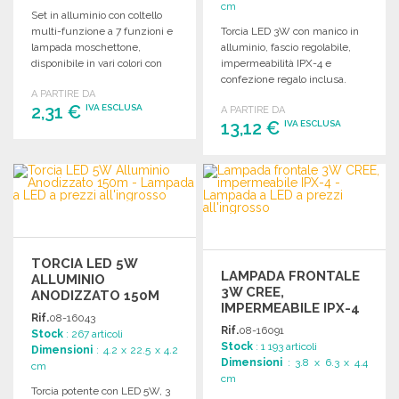
cm
Set in alluminio con coltello
multi-funzione a 7 funzioni e
Torcia LED 3W con manico in
lampada moschettone,
alluminio, fascio regolabile,
disponibile in vari colori con
impermeabilità IPX-4 e
custodia.
confezione regalo inclusa.
A PARTIRE DA
Funziona con 2 pile AA.
2,31 €
IVA ESCLUSA
A PARTIRE DA
13,12 €
IVA ESCLUSA
ORDINARE
ORDINARE
Richiedi un preventivo
Richiedi un preventivo
TORCIA LED 5W
LAMPADA FRONTALE
ALLUMINIO
3W CREE,
ANODIZZATO 150M
IMPERMEABILE IPX-4
Rif.
08-16043
Rif.
08-16091
Stock
: 267 articoli
Stock
: 1 193 articoli
Dimensioni
: 4.2 x 22.5 x 4.2
Dimensioni
: 3.8 x 6.3 x 4.4
cm
cm
Torcia potente con LED 5W, 3