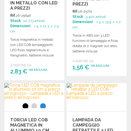
IN METALLO CON LED
PREZZI
A PREZZI
ALL'INGROSSO
Rif.
16-25771
ALL'INGROSSO
Rif.
16-25646
Stock
: 4 400 articoli
Stock
: 10 273 articoli
Dimensioni
: 1.5 x 15.9 x 2.2
Dimensioni
: 1.4 x 12.3 x 2.5
cm
cm
Torcia in ABS con 3 LED,
Torcia magnetica in metallo
funzioni di lampeggio e fissa,
con LED COB lampeggianti,
dotata di 2 magneti sul retro,
LED fisso, tagliacintura e
batterie incluse.
frangivetro, batterie incluse.
A PARTIRE DA
A PARTIRE DA
1,56 €
IVA ESCLUSA
2,83 €
IVA ESCLUSA
ORDINARE
ORDINARE
Richiedi un preventivo
Richiedi un preventivo
TORCIA LED COB
LAMPADA DA
MAGNETICA IN
CAMPEGGIO
ALLUMINIO 10 CM
RETRATTILE 3 LED