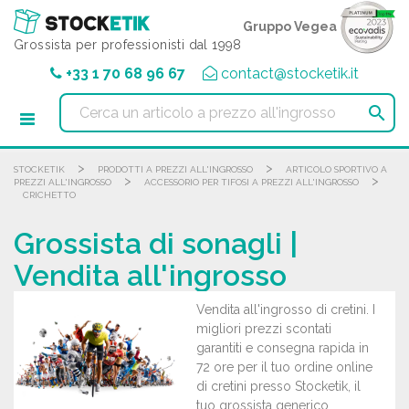
Pannello di gestione dei cookies
Gruppo Vegea
Grossista per professionisti dal 1998
+33 1 70 68 96 67
contact@stocketik.it

>
>
STOCKETIK
PRODOTTI A PREZZI ALL'INGROSSO
ARTICOLO SPORTIVO A
>
>
PREZZI ALL'INGROSSO
ACCESSORIO PER TIFOSI A PREZZI ALL'INGROSSO
CRICHETTO
Grossista di sonagli |
Vendita all'ingrosso
Vendita all'ingrosso di cretini. I
migliori prezzi scontati
garantiti e consegna rapida in
72 ore per il tuo ordine online
di cretini presso Stocketik, il
tuo grossista generico.