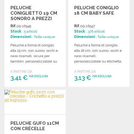
PELUCHE
PELUCHE CONIGLIO
CONIGLIETTO 19 CM
18 CM BABY SAFE
SONORO A PREZZI
ALL'INGROSSO
Rif.
09-16549
Rif.
09-16547
Stock
: 5 articoli
Stock
: 376 articoli
Dimensioni
: Taille unique
Dimensioni
: Taille unique
Peluche a forma di coniglio
Peluche a forma di coniglio
alta 19 cm, con suono, occhi e
alta 18 cm, con suono, occhi e
naso ricamati, sicura per
naso ricamati,
bambini, personalizzabile su
personalizzabile su etichetta,
etichetta.
adatta a bambini sotto i 3 anni.
A PARTIRE DA
A PARTIRE DA
3,41 €
3,13 €
IVA ESCLUSA
IVA ESCLUSA
ORDINARE
ORDINARE
Richiedi un preventivo
Richiedi un preventivo
PELUCHE GUFO 11CM
CON CRÉCELLE