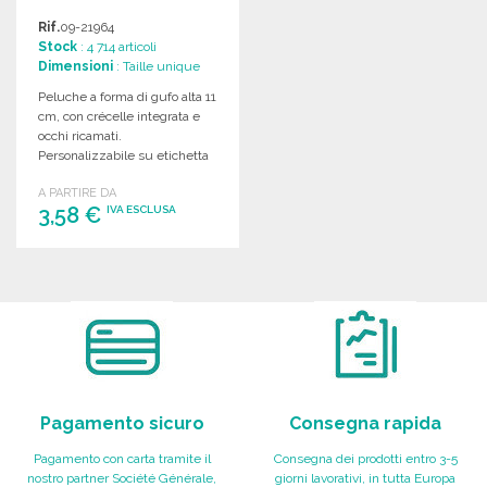
Rif.
09-21964
Stock
: 4 714 articoli
Dimensioni
: Taille unique
Peluche a forma di gufo alta 11
cm, con crécelle integrata e
occhi ricamati.
Personalizzabile su etichetta
per bambini sotto i 3 anni.
A PARTIRE DA
3,58 €
IVA ESCLUSA
ORDINARE
Richiedi un preventivo
Pagamento sicuro
Consegna rapida
Pagamento con carta tramite il
Consegna dei prodotti entro 3-5
nostro partner Société Générale,
giorni lavorativi, in tutta Europa