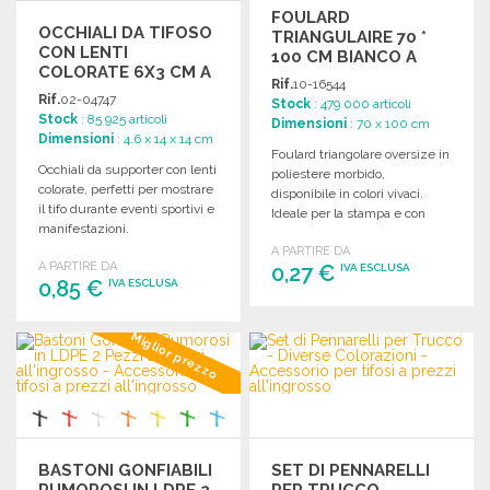
FOULARD
OCCHIALI DA TIFOSO
TRIANGULAIRE 70 *
CON LENTI
100 CM BIANCO A
COLORATE 6X3 CM A
PREZZI
Rif.
10-16544
PREZZI
ALL'INGROSSO
Rif.
02-04747
Stock
: 479 000 articoli
ALL'INGROSSO
Stock
: 85 925 articoli
Dimensioni
: 70 x 100 cm
Dimensioni
: 4.6 x 14 x 14 cm
Foulard triangolare oversize in
Occhiali da supporter con lenti
poliestere morbido,
colorate, perfetti per mostrare
disponibile in colori vivaci.
il tifo durante eventi sportivi e
Ideale per la stampa e con
manifestazioni.
cuciture rinforzate.
A PARTIRE DA
A PARTIRE DA
0,27 €
IVA ESCLUSA
0,85 €
IVA ESCLUSA
ORDINARE
ORDINARE
Miglior prezzo
Richiedi un preventivo
Richiedi un preventivo
BASTONI GONFIABILI
SET DI PENNARELLI
RUMOROSI IN LDPE 2
PER TRUCCO -