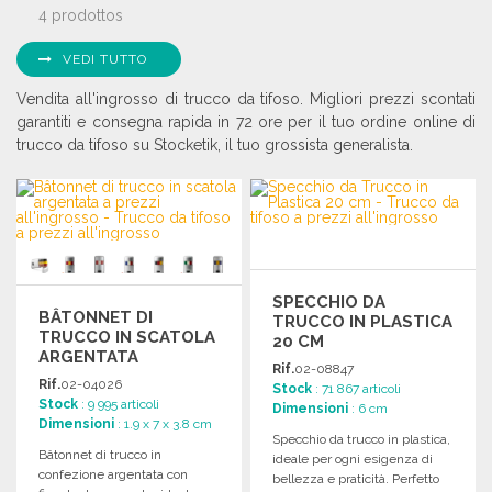
4 prodottos
VEDI TUTTO
Vendita all'ingrosso di trucco da tifoso. Migliori prezzi scontati
garantiti e consegna rapida in 72 ore per il tuo ordine online di
trucco da tifoso su Stocketik, il tuo grossista generalista.
SPECCHIO DA
BÂTONNET DI
TRUCCO IN PLASTICA
TRUCCO IN SCATOLA
20 CM
ARGENTATA
Rif.
02-08847
Rif.
02-04026
Stock
: 71 867 articoli
Stock
: 9 995 articoli
Dimensioni
: 6 cm
Dimensioni
: 1.9 x 7 x 3.8 cm
Specchio da trucco in plastica,
Bâtonnet di trucco in
ideale per ogni esigenza di
confezione argentata con
bellezza e praticità. Perfetto