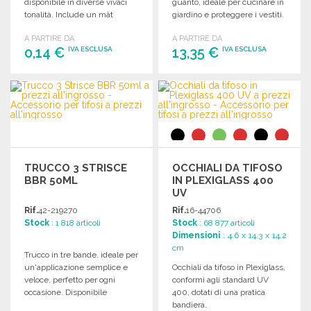
disponibile in diverse vivaci
guanto, ideale per cucinare in
tonalità. Include un mât
giardino e proteggere i vestiti.
bianco.
A PARTIRE DA
A PARTIRE DA
0,14 €
13,35 €
IVA ESCLUSA
IVA ESCLUSA
ORDINARE
ORDINARE
Richiedi un preventivo
Richiedi un preventivo
TRUCCO 3 STRISCE
OCCHIALI DA TIFOSO
BBR 50ML
IN PLEXIGLASS 400
UV
Rif.
42-219270
Rif.
16-44706
Stock
: 1 818 articoli
Stock
: 68 877 articoli
Dimensioni
: 4.6 x 14.3 x 14.2
cm
Trucco in tre bande, ideale per
un'applicazione semplice e
Occhiali da tifoso in Plexiglass,
veloce, perfetto per ogni
conformi agli standard UV
occasione. Disponibile
400, dotati di una pratica
all'ingrosso.
bandiera.