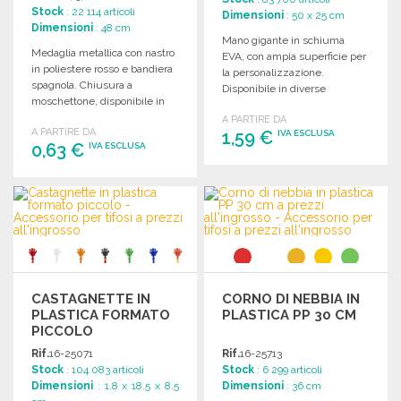
ALL'INGROSSO
Stock
: 22 114 articoli
Dimensioni
: 50 x 25 cm
Dimensioni
: 48 cm
Mano gigante in schiuma
Medaglia metallica con nastro
EVA, con ampia superficie per
in poliestere rosso e bandiera
la personalizzazione.
spagnola. Chiusura a
Disponibile in diverse
moschettone, disponibile in
colorazioni.
oro, argento e bronzo.
A PARTIRE DA
A PARTIRE DA
1,59 €
IVA ESCLUSA
0,63 €
IVA ESCLUSA
ORDINARE
ORDINARE
Richiedi un preventivo
Richiedi un preventivo
CASTAGNETTE IN
CORNO DI NEBBIA IN
PLASTICA FORMATO
PLASTICA PP 30 CM
PICCOLO
Rif.
16-25071
Rif.
16-25713
Stock
: 104 083 articoli
Stock
: 6 299 articoli
Dimensioni
: 1.8 x 18.5 x 8.5
Dimensioni
: 36 cm