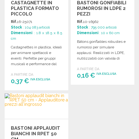
CASTAGNETTE IN
BASTONI GONFIABILI
PLASTICA FORMATO
RUMOROSI IN LDPE 2
PICCOLO
PEZZI
Rif.
16-25071
Rif.
10-16962
Stock
: 104 083 articoli
Stock
: 795 000 articoli
Dimensioni
: 1.8 x 18.5 x 8.5
Dimensioni
: 10 x 60 cm
cm
Bâtons gonflables robustes e
Castagnettes in plastica, ideali
rumorosi per simulare
per animare spettacoli e
applausi. Realizzati in LDPE,
eventi. Perfette per gruppi
riutilizzabili con valvola di
musicali e performance dal
gonfiaggio inclusa.
A PARTIRE DA
vivo.
0,16 €
IVA ESCLUSA
A PARTIRE DA
0,37 €
IVA ESCLUSA
ORDINARE
ORDINARE
Richiedi un preventivo
Richiedi un preventivo
BASTONI APPLAUDIT
BIANCHI IN RPET 50