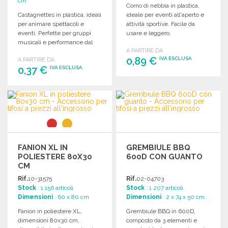
cm
Corno di nebbia in plastica,
Castagnettes in plastica, ideali
ideale per eventi all'aperto e
per animare spettacoli e
attività sportive. Facile da
eventi. Perfette per gruppi
usare e leggero.
musicali e performance dal
A PARTIRE DA
vivo.
0,89 €
IVA ESCLUSA
A PARTIRE DA
0,37 €
IVA ESCLUSA
ORDINARE
ORDINARE
Richiedi un preventivo
Richiedi un preventivo
FANION XL IN
GREMBIULE BBQ
POLIESTERE 80X30
600D CON GUANTO
CM
Rif.
10-31575
Rif.
02-04703
Stock
: 1 156 articoli
Stock
: 1 207 articoli
Dimensioni
: 60 x 80 cm
Dimensioni
: 2 x 74 x 50 cm
Fanion in poliestere XL,
Grembiule BBQ in 600D,
dimensioni 80x30 cm,
composto da 3 elementi e