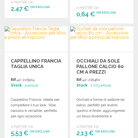
A PARTIRE DA
2,47 €
IVA ESCLUSA
A PARTIRE DA
0,64 €
IVA ESCLUSA
ORDINARE
ORDINARE
Richiedi un preventivo
Richiedi un preventivo
CAPPELLINO FRANCIA
OCCHIALI DA SOLE
TAGLIA UNICA
PALLONE CALCIO 60
CM A PREZZI
ALL'INGROSSO
Rif.
42-216904
Rif.
42-218480
Stock
: 4 articoli
Stock
: 2 073 articoli
Cappellino Francia, ideale per
Occhiali a forma di pallone da
completare il tuo look. Stile
calcio, perfetti per eventi
classico e versatile, perfetto
sportivi e feste, aggiungendo
per ogni occasione.
un tocco divertente e
originale.
A PARTIRE DA
A PARTIRE DA
5,53 €
2,13 €
IVA ESCLUSA
IVA ESCLUSA