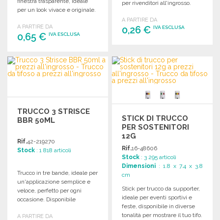
finestra trasparente, ideale
per rivenditori all'ingrosso.
per un look vivace e originale.
A PARTIRE DA
A PARTIRE DA
0,26 €
IVA ESCLUSA
0,65 €
IVA ESCLUSA
ORDINARE
ORDINARE
Richiedi un preventivo
Richiedi un preventivo
TRUCCO 3 STRISCE
STICK DI TRUCCO
BBR 50ML
PER SOSTENITORI
12G
Rif.
42-219270
Rif.
16-48606
Stock
: 1 818 articoli
Stock
: 3 295 articoli
Dimensioni
: 1.8 x 7.4 x 3.8
Trucco in tre bande, ideale per
cm
un'applicazione semplice e
Stick per trucco da supporter,
veloce, perfetto per ogni
ideale per eventi sportivi e
occasione. Disponibile
feste, disponibile in diverse
all'ingrosso.
tonalità per mostrare il tuo tifo.
A PARTIRE DA