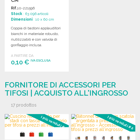
CM
Rif.
10-221596
Stock
: 63 096 articoli
Dimensioni
: 10 x 60 cm
Coppia di bastoni applauditori
bianchi in materiale robusto,
riutilizzabili e con valvola di
gonfiaggio inclusa.
A PARTIRE DA
0,10 €
IVA ESCLUSA
ORDINARE
FORNITORE DI ACCESSORI PER
Richiedi un preventivo
TIFOSI | ACQUISTO ALL'INGROSSO
17 prodottos
I più venduti #1
I più venduti #2