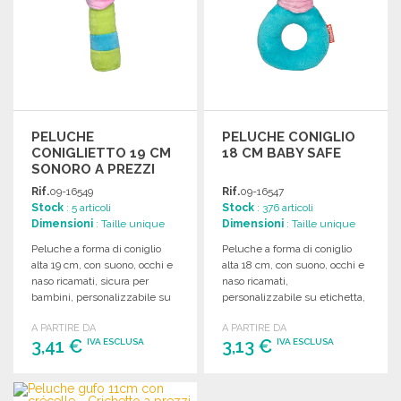
PELUCHE
PELUCHE CONIGLIO
CONIGLIETTO 19 CM
18 CM BABY SAFE
SONORO A PREZZI
ALL'INGROSSO
Rif.
09-16549
Rif.
09-16547
Stock
: 5 articoli
Stock
: 376 articoli
Dimensioni
: Taille unique
Dimensioni
: Taille unique
Peluche a forma di coniglio
Peluche a forma di coniglio
alta 19 cm, con suono, occhi e
alta 18 cm, con suono, occhi e
naso ricamati, sicura per
naso ricamati,
bambini, personalizzabile su
personalizzabile su etichetta,
etichetta.
adatta a bambini sotto i 3 anni.
A PARTIRE DA
A PARTIRE DA
3,41 €
3,13 €
IVA ESCLUSA
IVA ESCLUSA
ORDINARE
ORDINARE