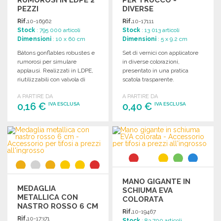
PEZZI
DIVERSE
COLORAZIONI
Rif.
10-16962
Rif.
10-17111
Stock
: 795 000 articoli
Stock
: 13 013 articoli
Dimensioni
: 10 x 60 cm
Dimensioni
: 5 x 9.2 cm
Bâtons gonflables robustes e
Set di vernici con applicatore
rumorosi per simulare
in diverse colorazioni,
applausi. Realizzati in LDPE,
presentato in una pratica
riutilizzabili con valvola di
scatola trasparente.
gonfiaggio inclusa.
A PARTIRE DA
A PARTIRE DA
0,16 €
0,40 €
IVA ESCLUSA
IVA ESCLUSA
ORDINARE
ORDINARE
Richiedi un preventivo
Richiedi un preventivo
MANO GIGANTE IN
MEDAGLIA
SCHIUMA EVA
METALLICA CON
COLORATA
NASTRO ROSSO 6 CM
Rif.
10-19467
A PREZZI
Rif.
10-17371
Stock
: 83 700 articoli