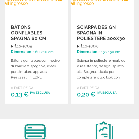
BÂTONS
SCIARPA DESIGN
GONFLABLES
SPAGNA IN
SPAGNA 60 CM
POLIESTERE 200X30
RIUTILIZZABILI A
CM A PREZZI
Rif.
10-16735
Rif.
10-16736
PREZZI
ALL'INGROSSO
Dimensioni
: 60 x 10 cm
Dimensioni
: 15 x 150 cm
ALL'INGROSSO
Bâtons gonflables con motivo
Sciarpa in poliestere morbido
di bandiera spagnola, ideali
e resistente, design ispirato
per simulare applausi.
alla Spagna, ideale per
Realizzati in LDPE,
completare il tuo look con
riutilizzabili e con valvola di
stile.
A PARTIRE DA
A PARTIRE DA
gonfiaggio.
0,13 €
0,20 €
IVA ESCLUSA
IVA ESCLUSA
ORDINARE
ORDINARE
Richiedi un preventivo
Richiedi un preventivo