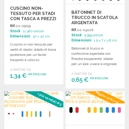
CUSCINO NON-
BÂTONNET DI
TESSUTO PER STADI
TRUCCO IN SCATOLA
CON TASCA A PREZZI
ARGENTATA
ALL'INGROSSO
Rif.
02-09091
Rif.
02-04026
Stock
: 11 480 articoli
Stock
: 9 995 articoli
Dimensioni
: 30 x 30 cm
Dimensioni
: 1.9 x 7 x 3.8 cm
Cuscino in non-tessuto per
Bâtonnet di trucco in
sedili di stadio, dotato di tasca
confezione argentata con
posteriore per un facile
finestra trasparente, ideale
trasporto e utilizzo.
per un look vivace e originale.
A PARTIRE DA
A PARTIRE DA
1,34 €
IVA ESCLUSA
0,65 €
IVA ESCLUSA
ORDINARE
ORDINARE
Miglior prezzo
I più venduti #3
Richiedi un preventivo
Richiedi un preventivo