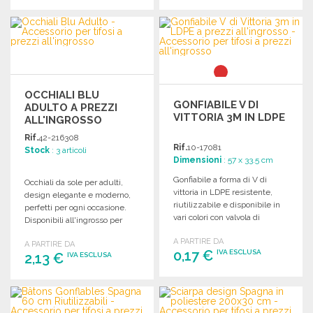
ORDINARE
ORDINARE
Richiedi un preventivo
Richiedi un preventivo
OCCHIALI BLU
GONFIABILE V DI
ADULTO A PREZZI
VITTORIA 3M IN LDPE
ALL'INGROSSO
Rif.
42-216308
Rif.
10-17081
Stock
: 3 articoli
Dimensioni
: 57 x 33.5 cm
Gonfiabile a forma di V di
Occhiali da sole per adulti,
vittoria in LDPE resistente,
design elegante e moderno,
riutilizzabile e disponibile in
perfetti per ogni occasione.
vari colori con valvola di
Disponibili all'ingrosso per
gonfiaggio inclusa.
rivenditori.
A PARTIRE DA
A PARTIRE DA
0,17 €
IVA ESCLUSA
2,13 €
IVA ESCLUSA
ORDINARE
ORDINARE
Richiedi un preventivo
Richiedi un preventivo