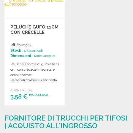
Richiedi un preventivo
Richiedi un preventivo
PELUCHE GUFO 11CM
CON CRÉCELLE
Rif.
09-21964
Stock
: 4 714 articoli
Dimensioni
: Taille unique
Peluche a forma di gufo alta 11
cm, con crécelle integrata e
occhi ricamati.
Personalizzabile su etichetta
per bambini sotto i 3 anni.
A PARTIRE DA
3,58 €
IVA ESCLUSA
ORDINARE
FORNITORE DI TRUCCHI PER TIFOSI
Richiedi un preventivo
| ACQUISTO ALL'INGROSSO