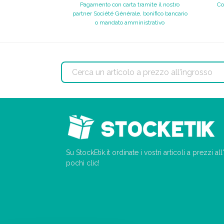
Pagamento con carta tramite il nostro
Co
partner Société Générale, bonifico bancario
o mandato amministrativo
Su StockEtik.it ordinate i vostri articoli a prezzi a
pochi clic!