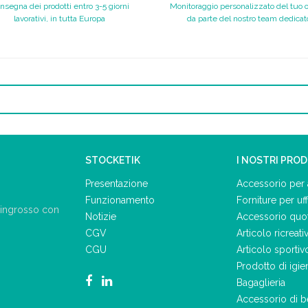
nsegna dei prodotti entro 3-5 giorni
Monitoraggio personalizzato del tuo 
lavorativi, in tutta Europa
da parte del nostro team dedicat
STOCKETIK
I NOSTRI PRO
Presentazione
Accessorio per 
Funzionamento
Forniture per uff
ll'ingrosso con
Notizie
Accessorio quo
CGV
Articolo ricreati
CGU
Articolo sportiv
Prodotto di igie
Bagaglieria
Accessorio di b