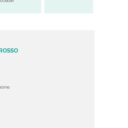
tockEtik!
GROSSO
ione.