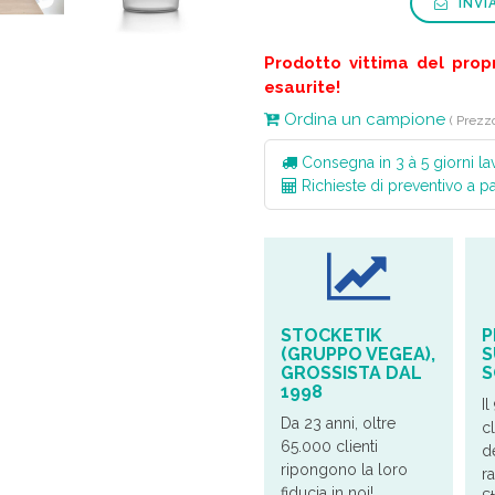
INVI
Prodotto vittima del prop
esaurite!
Ordina un campione
( Prezz
Consegna in 3 à 5 giorni lav
Richieste di preventivo a p
STOCKETIK
P
(GRUPPO VEGEA),
S
GROSSISTA DAL
S
1998
Il
Da 23 anni, oltre
cl
65.000 clienti
d
ripongono la loro
r
fiducia in noi!