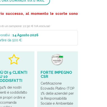
A UNA DOMANDA VIA E-MAIL
rio successo, al momento le scorte sono
o di un campione: 22,90 € IVA esclusa)
orativi :
14 Agosto 2026
artire da 500 €
IÙ DI 9 CLIENTI
FORTE IMPEGNO
U 10
CSR
ODDISFATTI
Certificazione
 94% dei nostri
Ecovadis Platino (TOP
ienti è soddisfatto
1% delle aziende) per
ei propri ordini e
la Responsabilità
accomanda
Sociale e Ambientale