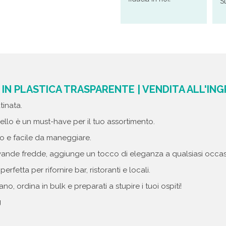
S
IN PLASTICA TRASPARENTE | VENDITA ALL'IN
tinata.
iello è un must-have per il tuo assortimento.
ero e facile da maneggiare.
vande fredde, aggiunge un tocco di eleganza a qualsiasi occas
erfetta per rifornire bar, ristoranti e locali.
no, ordina in bulk e preparati a stupire i tuoi ospiti!
g