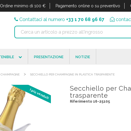
Ordine minimo di 100 €
Pagamento online o su preventivo
Contattaci al numero
+33 1 70 68 96 67
contac
ENIBILE
PRESENTAZIONE
NOTIZIE
>
IL CHAMPAGNE
SECCHIELLO PER CHAMPAGNE IN PLASTICA TRASPARENTE
Secchiello per Ch
I più venduti
trasparente
Riferimento 16-25105