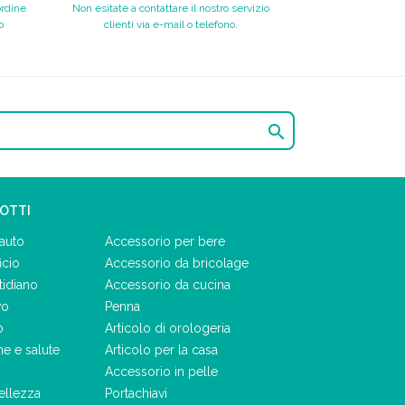
ordine
Non esitate a contattare il nostro servizio
o
clienti via e-mail o telefono.

DOTTI
auto
Accessorio per bere
icio
Accessorio da bricolage
tidiano
Accessorio da cucina
vo
Penna
o
Articolo di orologeria
ne e salute
Articolo per la casa
Accessorio in pelle
ellezza
Portachiavi