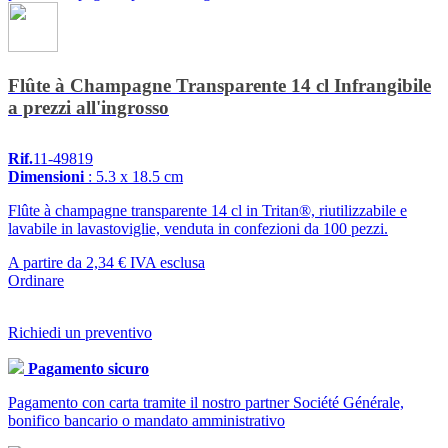
Flûte à Champagne Transparente 14 cl Infrangibile
a prezzi all'ingrosso
Rif.
11-49819
Dimensioni
: 5.3 x 18.5 cm
Flûte à champagne transparente 14 cl in Tritan®, riutilizzabile e
lavabile in lavastoviglie, venduta in confezioni da 100 pezzi.
A partire da
2,34 €
IVA esclusa
Ordinare
Richiedi un preventivo
Pagamento sicuro
Pagamento con carta tramite il nostro partner Société Générale,
bonifico bancario o mandato amministrativo