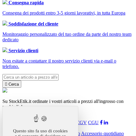
Consegna rapida
Consegna dei prodotti entro 3-5 giorni lavorativi, in tutta Europa
Soddisfazione del cliente
Monitoraggio personalizzato del tuo ordine da parte del nostro team
dedicato
Servizio clienti
Non esitate a contattare il nostro servizio clienti via e-mail o
telefono.

Cerca
Su StockEtik.it ordinate i vostri articoli a prezzi all'ingrosso con
pochi clic!
StockEtik
Presentazione
Funzionamento
Notizie
CGV
CGU
I nostri prodotti
Questo sito fa uso di cookies
Accessorio per auto
Forniture per ufficio
Accessorio quotidiano