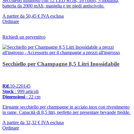
Secchiello luminoso con 12 LED RGB, 16 colori, 5 modalità,
batteria da 2000 mAh, maniglia e tre piedi antiscivolo.
A partire da
50,45 €
IVA esclusa
Ordinare
Richiedi un preventivo
Secchiello per Champagne 8,5 Litri Inossidabile
Rif.
10-220145
Stock
: 999 articoli
Dimensioni
: 22 cm
Elegante secchiello per champagne in acciaio inox con rivestimento
in rame. Capacità di 8,5 litri, perfetto per presentare bevande fredde.
A partire da
32,32 €
IVA esclusa
Ordinare