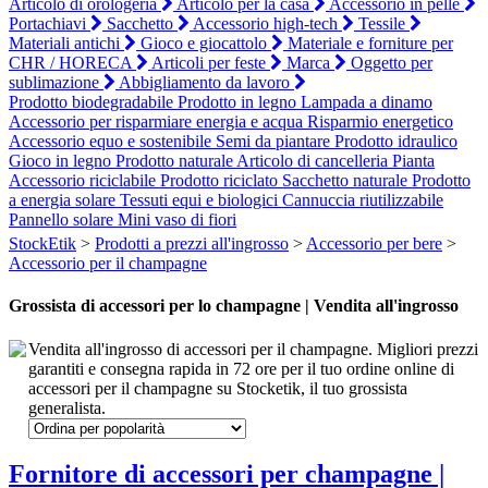
Articolo di orologeria
Articolo per la casa
Accessorio in pelle
Portachiavi
Sacchetto
Accessorio high-tech
Tessile
Materiali antichi
Gioco e giocattolo
Materiale e forniture per
CHR / HORECA
Articoli per feste
Marca
Oggetto per
sublimazione
Abbigliamento da lavoro
Prodotto biodegradabile
Prodotto in legno
Lampada a dinamo
Accessorio per risparmiare energia e acqua
Risparmio energetico
Accessorio equo e sostenibile
Semi da piantare
Prodotto idraulico
Gioco in legno
Prodotto naturale
Articolo di cancelleria
Pianta
Accessorio riciclabile
Prodotto riciclato
Sacchetto naturale
Prodotto
a energia solare
Tessuti equi e biologici
Cannuccia riutilizzabile
Pannello solare
Mini vaso di fiori
StockEtik
>
Prodotti a prezzi all'ingrosso
>
Accessorio per bere
>
Accessorio per il champagne
Grossista di accessori per lo champagne | Vendita all'ingrosso
Vendita all'ingrosso di accessori per il champagne. Migliori prezzi
garantiti e consegna rapida in 72 ore per il tuo ordine online di
accessori per il champagne su Stocketik, il tuo grossista
generalista.
Fornitore di accessori per champagne |