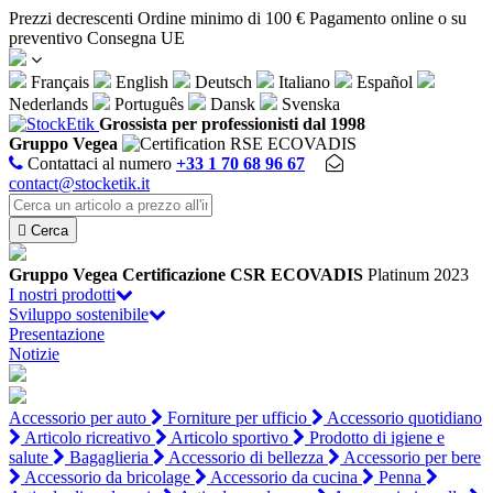
Pannello di gestione dei cookies
Prezzi decrescenti
Ordine minimo di 100 €
Pagamento online o su
preventivo
Consegna UE
Français
English
Deutsch
Italiano
Español
Nederlands
Português
Dansk
Svenska
Grossista per professionisti dal 1998
Gruppo Vegea
Contattaci al numero
+33 1 70 68 96 67
contact@stocketik.it

Cerca
Gruppo Vegea
Certificazione CSR ECOVADIS
Platinum 2023
I nostri prodotti
Sviluppo sostenibile
Presentazione
Notizie
Accessorio per auto
Forniture per ufficio
Accessorio quotidiano
Articolo ricreativo
Articolo sportivo
Prodotto di igiene e
salute
Bagaglieria
Accessorio di bellezza
Accessorio per bere
Accessorio da bricolage
Accessorio da cucina
Penna