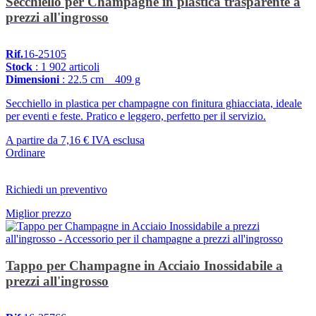
Secchiello per Champagne in plastica trasparente a
prezzi all'ingrosso
Rif.
16-25105
Stock
: 1 902 articoli
Dimensioni
: 22.5 cm _ 409 g
Secchiello in plastica per champagne con finitura ghiacciata, ideale
per eventi e feste. Pratico e leggero, perfetto per il servizio.
A partire da
7,16 €
IVA esclusa
Ordinare
Richiedi un preventivo
Miglior prezzo
Tappo per Champagne in Acciaio Inossidabile a
prezzi all'ingrosso