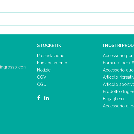
STOCKETIK
I NOSTRI PRO
Presentazione
Accessorio per 
Funzionamento
Forniture per uff
ll'ingrosso con
Notizie
Accessorio quo
CGV
Articolo ricreati
CGU
Articolo sportiv
Prodotto di igie
Bagaglieria
Accessorio di b