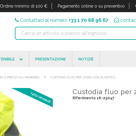
Ordine minimo di 100 €
Pagamento online o su preventivo
Contattaci al numero
+33 1 70 68 96 67
contac
ENIBILE
PRESENTAZIONE
NOTIZIE
>
NO A PREZZI ALL'INGROSSO
CUSTODIA FLUO PER ZAINO CON ELASTICO
Custodia fluo per 
I più venduti
Riferimento 16-25047