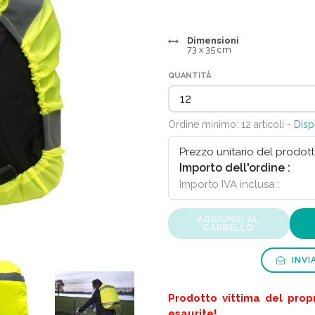
Dimensioni
73 x 35 cm
QUANTITÀ
Ordine minimo: 12 articoli
- Disp
Prezzo unitario del prodott
Importo dell'ordine :
Importo IVA inclusa :
AGGIUNGI AL
CARRELLO
INVI
Prodotto vittima del prop
esaurite!