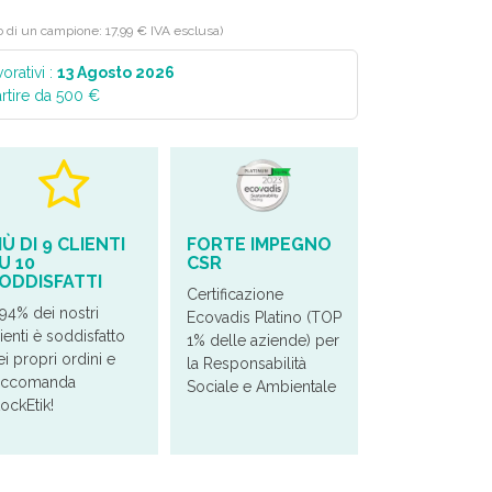
o di un campione: 17,99 € IVA esclusa)
orativi :
13 Agosto 2026
artire da 500 €
IÙ DI 9 CLIENTI
FORTE IMPEGNO
U 10
CSR
ODDISFATTI
Certificazione
 94% dei nostri
Ecovadis Platino (TOP
ienti è soddisfatto
1% delle aziende) per
ei propri ordini e
la Responsabilità
accomanda
Sociale e Ambientale
tockEtik!