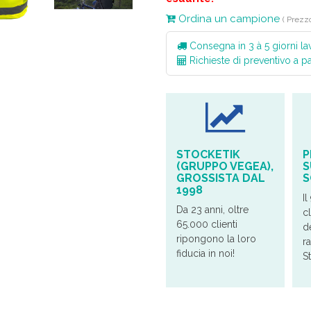
Ordina un campione
( Prezz
Consegna in 3 à 5 giorni lav
Richieste di preventivo a p
STOCKETIK
P
(GRUPPO VEGEA),
S
GROSSISTA DAL
S
1998
Il
Da 23 anni, oltre
cl
65.000 clienti
d
ripongono la loro
r
fiducia in noi!
S