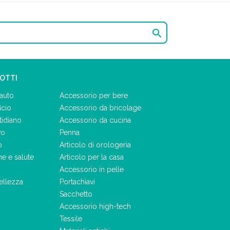

DOTTI
auto
Accessorio per bere
icio
Accessorio da bricolage
tidiano
Accessorio da cucina
vo
Penna
o
Articolo di orologeria
ne e salute
Articolo per la casa
Accessorio in pelle
ellezza
Portachiavi
Sacchetto
Accessorio high-tech
Tessile