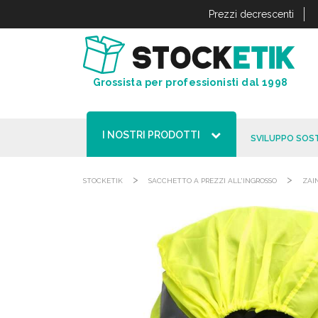
Pannello di gestione dei cookies
Prezzi decrescenti
Grossista per professionisti dal 1998
I NOSTRI PRODOTTI
SVILUPPO SOST
>
>
STOCKETIK
SACCHETTO A PREZZI ALL'INGROSSO
ZAI