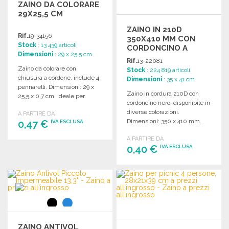
ZAINO DA COLORARE
29X25,5 CM
ZAINO IN 210D
Rif.
19-34156
350X410 MM CON
Stock
: 13 439 articoli
CORDONCINO A
Dimensioni
: 29 x 25.5 cm
PREZZI
Rif.
13-22081
ALL'INGROSSO
Zaino da colorare con
Stock
: 224 819 articoli
chiusura a cordone, include 4
Dimensioni
: 35 x 41 cm
pennarelli. Dimensioni: 29 x
Zaino in cordura 210D con
25,5 x 0,7 cm. Ideale per
cordoncino nero, disponibile in
attività creative.
diverse colorazioni.
A PARTIRE DA
Dimensioni: 350 x 410 mm.
0,47 €
IVA ESCLUSA
A PARTIRE DA
ORDINARE
0,40 €
IVA ESCLUSA
Richiedi un preventivo
ORDINARE
Richiedi un preventivo
ZAINO ANTIVOL