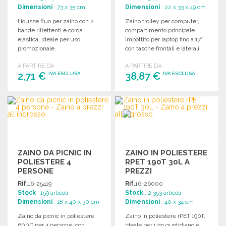
Dimensioni
: 73 x 35 cm
Dimensioni
: 22 x 33 x 49 cm
Housse fluo per zaino con 2
Zaino trolley per computer,
bande riflettenti e corda
compartimento principale
elastica, ideale per uso
imbottito per laptop fino a 17'',
promozionale.
con tasche frontali e laterali.
Peso: 1,80 kg.
A PARTIRE DA
A PARTIRE DA
2,71 €
38,87 €
IVA ESCLUSA
IVA ESCLUSA
ORDINARE
ORDINARE
Richiedi un preventivo
Richiedi un preventivo
ZAINO DA PICNIC IN
ZAINO IN POLIESTERE
POLIESTERE 4
RPET 190T 30L A
PERSONE
PREZZI
ALL'INGROSSO
Rif.
16-25419
Rif.
16-26000
Stock
: 159 articoli
Stock
: 2 353 articoli
Dimensioni
: 18 x 40 x 30 cm
Dimensioni
: 40 x 34 cm
Zaino da picnic in poliestere
Zaino in poliestere rPET 190T,
600D per 4 persone, con
ideale per uso quotidiano e