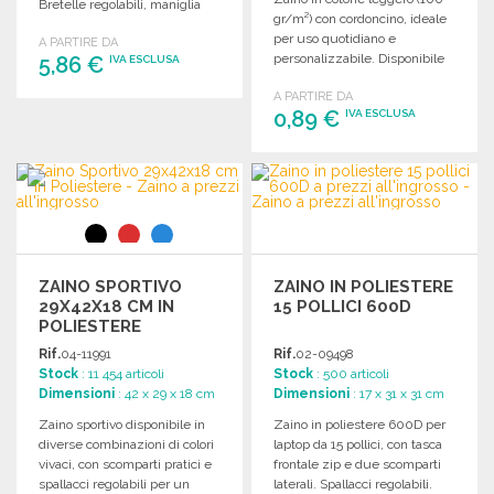
Bretelle regolabili, maniglia
gr/m²) con cordoncino, ideale
superiore. Dimensioni: 35 x 45
per uso quotidiano e
A PARTIRE DA
x 17 cm.
personalizzabile. Disponibile
5,86 €
IVA ESCLUSA
in vari colori.
A PARTIRE DA
ORDINARE
0,89 €
IVA ESCLUSA
Richiedi un preventivo
ORDINARE
Richiedi un preventivo
ZAINO SPORTIVO
ZAINO IN POLIESTERE
29X42X18 CM IN
15 POLLICI 600D
POLIESTERE
Rif.
04-11991
Rif.
02-09498
Stock
: 11 454 articoli
Stock
: 500 articoli
Dimensioni
: 42 x 29 x 18 cm
Dimensioni
: 17 x 31 x 31 cm
Zaino sportivo disponibile in
Zaino in poliestere 600D per
diverse combinazioni di colori
laptop da 15 pollici, con tasca
vivaci, con scomparti pratici e
frontale zip e due scomparti
spallacci regolabili per un
laterali. Spallacci regolabili.