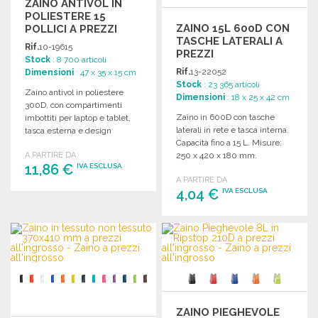
ZAINO ANTIVOL IN
POLIESTERE 15
ZAINO 15L 600D CON
POLLICI A PREZZI
TASCHE LATERALI A
ALL'INGROSSO
Rif.
10-19615
PREZZI
Stock
: 8 700 articoli
ALL'INGROSSO
Rif.
13-22052
Dimensioni
: 47 x 35 x 15 cm
Stock
: 23 365 articoli
Zaino antivol in poliestere
Dimensioni
: 18 x 25 x 42 cm
300D, con compartimenti
Zaino in 600D con tasche
imbottiti per laptop e tablet,
laterali in rete e tasca interna.
tasca esterna e design
Capacità fino a 15 L. Misure:
ergonomico.
A PARTIRE DA
250 x 420 x 180 mm.
11,86 €
IVA ESCLUSA
A PARTIRE DA
4,04 €
IVA ESCLUSA
ORDINARE
Richiedi un preventivo
ORDINARE
Richiedi un preventivo
ZAINO PIEGHEVOLE