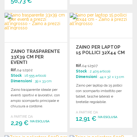
56,73 €
ORDINARE
ORDINARE
Richiedi un preventivo
Richiedi un preventivo
ZAINO PER LAPTOP
ZAINO TRASPARENTE
15 POLLICI 32X44 CM
33X39 CM PER
EVENTI
Rif.
04-12507
Rif.
04-12502
Stock
: 2 405 articoli
Stock
: 16 555 articoli
Dimensioni
: 44 x 32 x 13 cm
Dimensioni
: 39 x 33 cm
Zaino per laptop da 15 pollici
Zaino trasparente ideale per
con scomparto imbottito per
eventi sportivi e lavorativi, con
tablet, tasche laterali e
ampio scomparto principale e
bretelle regolabile.
chiusura a cordone.
Dimensioni: 32 x 44 x 13 cm.
Dimensioni: 33 x 39 cm.
A PARTIRE DA
A PARTIRE DA
12,91 €
IVA ESCLUSA
2,29 €
IVA ESCLUSA
ORDINARE
ORDINARE