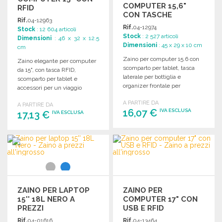
COMPUTER 15,6"
RFID
CON TASCHE
Rif.
04-12963
ORGANIZZATE A
Rif.
04-12974
Stock
: 12 604 articoli
PREZZI
Stock
: 2 527 articoli
Dimensioni
: 46 x 32 x 12.5
ALL'INGROSSO
Dimensioni
: 45 x 29 x 10 cm
cm
Zaino per computer 15.6 con
Zaino elegante per computer
scomparto per tablet, tasca
da 15", con tasca RFID,
laterale per bottiglia e
scomparto per tablet e
organizer frontale per
accessori per un viaggio
accessori. Dimensioni: 29 x 45
confortevole. Dimensioni: 32 x
A PARTIRE DA
x 10 cm.
A PARTIRE DA
46 x 12,5 cm.
16,07 €
IVA ESCLUSA
17,13 €
IVA ESCLUSA
ORDINARE
ORDINARE
Richiedi un preventivo
Richiedi un preventivo
ZAINO PER LAPTOP
ZAINO PER
15'' 18L NERO A
COMPUTER 17" CON
PREZZI
USB E RFID
ALL'INGROSSO
Rif.
04-01616
Rif.
04-13464