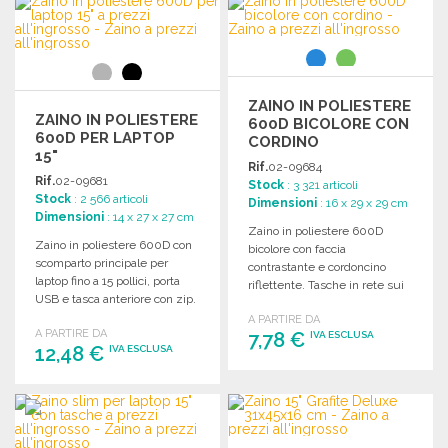
Richiedi un preventivo
Richiedi un preventivo
ZAINO IN POLIESTERE
ZAINO IN POLIESTERE
600D BICOLORE CON
600D PER LAPTOP
CORDINO
15"
Rif.
02-09684
Rif.
02-09681
Stock
: 3 321 articoli
Stock
: 2 566 articoli
Dimensioni
: 16 x 29 x 29 cm
Dimensioni
: 14 x 27 x 27 cm
Zaino in poliestere 600D
Zaino in poliestere 600D con
bicolore con faccia
scomparto principale per
contrastante e cordoncino
laptop fino a 15 pollici, porta
riflettente. Tasche in rete sui
USB e tasca anteriore con zip.
lati per una maggiore praticità.
A PARTIRE DA
A PARTIRE DA
7,78 €
IVA ESCLUSA
12,48 €
IVA ESCLUSA
ORDINARE
ORDINARE
Richiedi un preventivo
Richiedi un preventivo