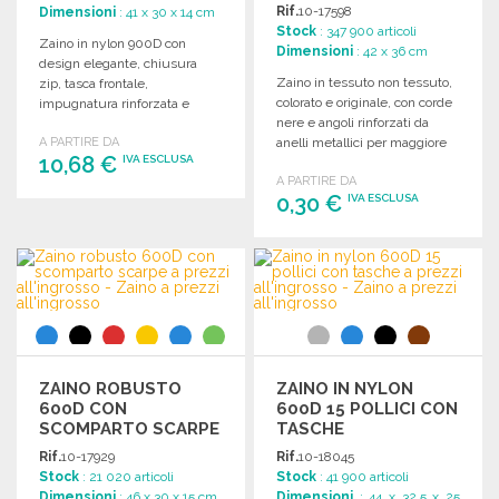
Rif.
10-17598
Dimensioni
: 41 x 30 x 14 cm
Stock
: 347 900 articoli
Zaino in nylon 900D con
Dimensioni
: 42 x 36 cm
design elegante, chiusura
Zaino in tessuto non tessuto,
zip, tasca frontale,
colorato e originale, con corde
impugnatura rinforzata e
nere e angoli rinforzati da
scomparto imbottito per laptop
A PARTIRE DA
anelli metallici per maggiore
fino a 14 pollici.
10,68 €
IVA ESCLUSA
sicurezza.
A PARTIRE DA
0,30 €
IVA ESCLUSA
ORDINARE
Richiedi un preventivo
ORDINARE
Richiedi un preventivo
ZAINO ROBUSTO
ZAINO IN NYLON
600D CON
600D 15 POLLICI CON
SCOMPARTO SCARPE
TASCHE
A PREZZI
Rif.
10-17929
Rif.
10-18045
ALL'INGROSSO
Stock
: 21 020 articoli
Stock
: 41 900 articoli
Dimensioni
: 46 x 30 x 15 cm
Dimensioni
: 44 x 32.5 x 25