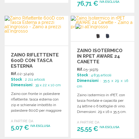
76,71 €
IVA ESCLUSA
ORDINARE
Richiedi un preventivo
ORDINARE
Richiedi un preventivo
ZAINO ISOTERMICO
ZAINO RIFLETTENTE
IN RPET AWARE 24
600D CON TASCA
CANETTE
ESTERNA
Rif.
05-31979
Rif.
02-32409
Stock
: 4 835 articoli
Stock
: 2 211 articoli
Dimensioni
: 35.5 x 29 x 16
Dimensioni
: 39 x 22 x 10 cm
cm
Zaino con fronte in poliestere
Zaino isotermico in rPET, con
riflettente, tasca esterna con
tasca frontale e capacità per
zip e schienale imbottito in
24 lattine o 6 bottiglie di vino.
poliestere 600D per maggiore
Dimensioni: 29 x 16 x 35.5 cm.
comfort.
A PARTIRE DA
A PARTIRE DA
5,07 €
IVA ESCLUSA
25,55 €
IVA ESCLUSA