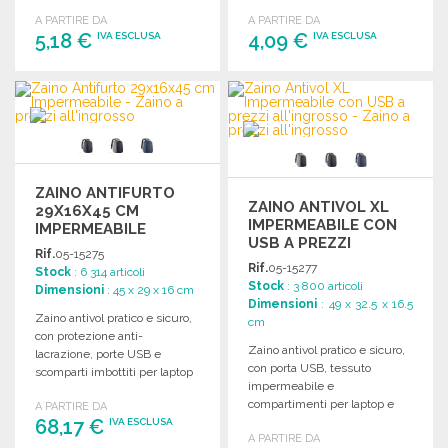
tasca frontale e spallacci
A PARTIRE DA
A PARTIRE DA
regolabili.
5,18 €
4,09 €
IVA ESCLUSA
IVA ESCLUSA
ORDINARE
ORDINARE
Richiedi un preventivo
Richiedi un preventivo
ZAINO ANTIFURTO
ZAINO ANTIVOL XL
29X16X45 CM
IMPERMEABILE CON
IMPERMEABILE
USB A PREZZI
Rif.
05-15275
ALL'INGROSSO
Rif.
05-15277
Stock
: 6 314 articoli
Stock
: 3 800 articoli
Dimensioni
: 45 x 29 x 16 cm
Dimensioni
: 49 x 32.5 x 16.5
Zaino antivol pratico e sicuro,
cm
con protezione anti-
Zaino antivol pratico e sicuro,
lacrazione, porte USB e
con porta USB, tessuto
scomparti imbottiti per laptop
impermeabile e
e tablet.
compartimenti per laptop e
A PARTIRE DA
68,17 €
tablet. Dimensioni: 32,5 x 16,5
IVA ESCLUSA
A PARTIRE DA
x 49 cm.