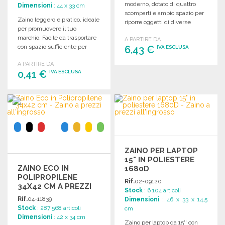
moderno, dotato di quattro
Dimensioni
: 44 x 33 cm
scomparti e ampio spazio per
Zaino leggero e pratico, ideale
riporre oggetti di diverse
per promuovere il tuo
dimensioni. Dimensioni: 28 x
marchio. Facile da trasportare
A PARTIRE DA
42 x 18 cm.
con spazio sufficiente per
6,43 €
IVA ESCLUSA
personalizzazione.
A PARTIRE DA
Dimensioni: 33 x 44 cm.
0,41 €
ORDINARE
IVA ESCLUSA
Richiedi un preventivo
ORDINARE
Richiedi un preventivo
ZAINO PER LAPTOP
15" IN POLIESTERE
ZAINO ECO IN
1680D
POLIPROPILENE
Rif.
02-09120
34X42 CM A PREZZI
Stock
: 6 104 articoli
ALL'INGROSSO
Rif.
04-11839
Dimensioni
: 46 x 33 x 14.5
Stock
: 287 568 articoli
cm
Dimensioni
: 42 x 34 cm
Zaino per laptop da 15'' con