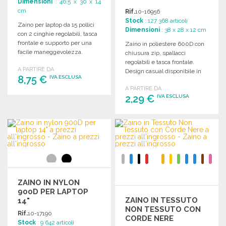
Dimensioni
: 46.5 x 30 x 14
cm
Rif.
10-16956
Stock
: 127 368 articoli
Zaino per laptop da 15 pollici
Dimensioni
: 38 x 28 x 12 cm
con 2 cinghie regolabili, tasca
frontale e supporto per una
Zaino in poliestere 600D con
facile maneggevolezza.
chiusura zip, spallacci
Dimensioni: 30 x 46,5 x 14 cm.
regolabili e tasca frontale.
A PARTIRE DA
Design casual disponibile in
8,75 €
IVA ESCLUSA
diverse colorazioni.
A PARTIRE DA
2,29 €
IVA ESCLUSA
ORDINARE
Richiedi un preventivo
ORDINARE
Richiedi un preventivo
ZAINO IN NYLON
900D PER LAPTOP
ZAINO IN TESSUTO
14"
NON TESSUTO CON
Rif.
10-17190
CORDE NERE
Stock
: 9 642 articoli