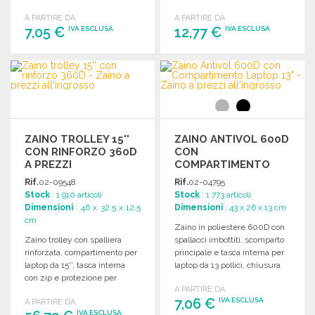
trasporto comodo.
A PARTIRE DA
A PARTIRE DA
7,05 €
12,77 €
IVA ESCLUSA
IVA ESCLUSA
ORDINARE
ORDINARE
Richiedi un preventivo
Richiedi un preventivo
ZAINO TROLLEY 15''
ZAINO ANTIVOL 600D
CON RINFORZO 360D
CON
A PREZZI
COMPARTIMENTO
ALL'INGROSSO
LAPTOP 13" A PREZZI
Rif.
02-09548
Rif.
02-04795
ALL'INGROSSO
Stock
: 1 910 articoli
Stock
: 1 773 articoli
Dimensioni
: 46 x 32.5 x 12.5
Dimensioni
: 43 x 26 x 13 cm
cm
Zaino in poliestere 600D con
Zaino trolley con spalliera
spallacci imbottiti, scomparto
rinforzata, compartimento per
principale e tasca interna per
laptop da 15'', tasca interna
laptop da 13 pollici, chiusura
con zip e protezione per
sicura.
A PARTIRE DA
ruote.
7,06 €
IVA ESCLUSA
A PARTIRE DA
IVA ESCLUSA