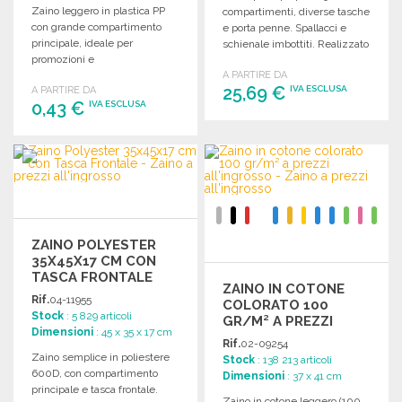
Zaino leggero in plastica PP
compartimenti, diverse tasche
con grande compartimento
e porta penne. Spallacci e
principale, ideale per
schienale imbottiti. Realizzato
promozioni e
in poliestere 1680D.
personalizzazioni.
A PARTIRE DA
25,69 €
IVA ESCLUSA
A PARTIRE DA
Dimensioni: 34 x 42 cm.
0,43 €
IVA ESCLUSA
ORDINARE
ORDINARE
Richiedi un preventivo
Richiedi un preventivo
ZAINO POLYESTER
35X45X17 CM CON
TASCA FRONTALE
ZAINO IN COTONE
Rif.
04-11955
COLORATO 100
Stock
: 5 829 articoli
GR/M² A PREZZI
Dimensioni
: 45 x 35 x 17 cm
ALL'INGROSSO
Rif.
02-09254
Zaino semplice in poliestere
Stock
: 138 213 articoli
600D, con compartimento
Dimensioni
: 37 x 41 cm
principale e tasca frontale.
Zaino in cotone leggero (100