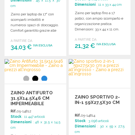
Dimensioni
: 45 x 11.5 x 30
Dimensioni
: 11 x 33 x 44 cm
cm
Zaino per laptop fino a 17
Zaino per laptop da 17" con
pollici, con ampio scomparto e
scomparti imbottiti e
organizzazione pratica.
numerosi spazi di stoccaggio.
Dimensioni: 33 x 44 x 11 cm.
Comfort garantito grazie alle
spalline e al retro imbottiti.
A PARTIRE DA
A PARTIRE DA
21,32 €
IVA ESCLUSA
34,03 €
IVA ESCLUSA
ORDINARE
ORDINARE
Richiedi un preventivo
Richiedi un preventivo
ZAINO ANTIFURTO
ZAINO SPORTIVO 2-
31.5X14.5X46 CM
IN-1 59X27,5X30 CM
IMPERMEABILE
Rif.
05-14812
Rif.
05-14814
Stock
: 11 447 articoli
Stock
: 3 096 articoli
Dimensioni
: 46 x 31.5 x 14.5
Dimensioni
: 30 x 59 x 27.5
cm
cm