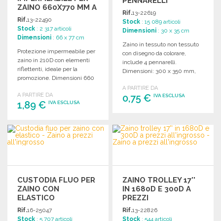
PENNARELLI
ZAINO 660X770 MM A
Rif.
13-22619
PREZZI
Rif.
13-22490
Stock
: 15 089 articoli
ALL'INGROSSO
Stock
: 2 317 articoli
Dimensioni
: 30 x 35 cm
Dimensioni
: 66 x 77 cm
Zaino in tessuto non tessuto
Protezione impermeabile per
con disegno da colorare,
zaino in 210D con elementi
include 4 pennarelli.
riflettenti, ideale per la
Dimensioni: 300 x 350 mm,
promozione. Dimensioni 660
perfetto per i bambini.
x 770 mm.
A PARTIRE DA
A PARTIRE DA
0,75 €
IVA ESCLUSA
1,89 €
IVA ESCLUSA
ORDINARE
ORDINARE
Richiedi un preventivo
Richiedi un preventivo
CUSTODIA FLUO PER
ZAINO TROLLEY 17''
ZAINO CON
IN 1680D E 300D A
ELASTICO
PREZZI
ALL'INGROSSO
Rif.
16-25047
Rif.
13-22826
Stock
: 5 707 articoli
Stock
: 544 articoli