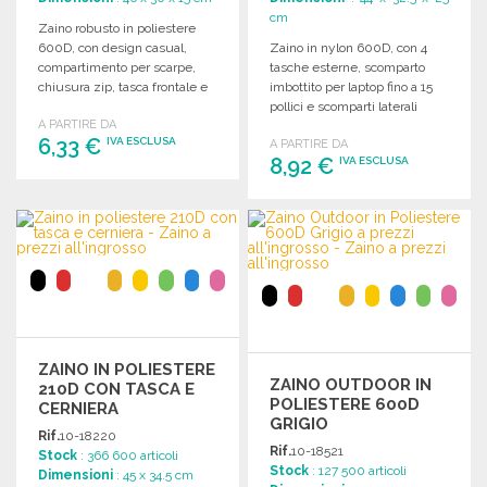
cm
Zaino robusto in poliestere
600D, con design casual,
Zaino in nylon 600D, con 4
compartimento per scarpe,
tasche esterne, scomparto
chiusura zip, tasca frontale e
imbottito per laptop fino a 15
spallacci regolabili.
pollici e scomparti laterali
A PARTIRE DA
elastici.
6,33 €
IVA ESCLUSA
A PARTIRE DA
8,92 €
IVA ESCLUSA
ORDINARE
ORDINARE
Richiedi un preventivo
Richiedi un preventivo
ZAINO IN POLIESTERE
ZAINO OUTDOOR IN
210D CON TASCA E
POLIESTERE 600D
CERNIERA
GRIGIO
Rif.
10-18220
Rif.
10-18521
Stock
: 366 600 articoli
Stock
: 127 500 articoli
Dimensioni
: 45 x 34.5 cm