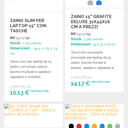
ZAINO 15" GRAFITE
ZAINO SLIM PER
DELUXE 31X45X16
LAPTOP 15" CON
CM A PREZZI
TASCHE
ALL'INGROSSO
Rif.
04-12799
Rif.
04-12798
Stock
: 3 360 articoli
Stock
: 1 213 articoli
Dimensioni
: 45 x 31 x 16 cm
Dimensioni
: 44.5 x 29 x 13
Zaino con scomparto
cm
principale per laptop da 15
Zaino slim per laptop da 15
pollici, tasche frontali e
pollici, con ampio spazio,
laterali, spallacci regolabili e
tasche multiple e spallacci
maniglia superiore.
regolabili e imbottiti.
A PARTIRE DA
Dimensioni: 31 x 45 x 16 cm.
Dimensioni: 29 x 44,5 x 13 cm.
14,17 €
IVA ESCLUSA
A PARTIRE DA
10,13 €
IVA ESCLUSA
ORDINARE
Richiedi un preventivo
ORDINARE
Richiedi un preventivo