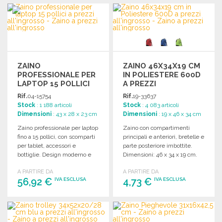
ORDINARE
ORDINARE
Richiedi un preventivo
Richiedi un preventivo
ZAINO
ZAINO 46X34X19 CM
PROFESSIONALE PER
IN POLIESTERE 600D
LAPTOP 15 POLLICI
A PREZZI
ALL'INGROSSO
Rif.
04-15754
Rif.
19-33637
Stock
: 1 188 articoli
Stock
: 4 083 articoli
Dimensioni
: 43 x 28 x 23 cm
Dimensioni
: 19 x 46 x 34 cm
Zaino professionale per laptop
Zaino con compartimenti
fino a 15 pollici, con scomparti
principali e anteriori, bretelle e
per tablet, accessori e
parte posteriore imbottite.
bottiglie. Design moderno e
Dimensioni: 46 x 34 x 19 cm.
funzionale.
A PARTIRE DA
A PARTIRE DA
56,92 €
4,73 €
IVA ESCLUSA
IVA ESCLUSA
ORDINARE
ORDINARE
Richiedi un preventivo
Richiedi un preventivo