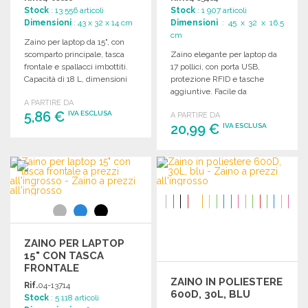
Stock
: 13 556 articoli
Stock
: 1 907 articoli
Dimensioni
: 43 x 32 x 14 cm
Dimensioni
: 45 x 32 x 16.5
cm
Zaino per laptop da 15", con
scomparto principale, tasca
Zaino elegante per laptop da
frontale e spallacci imbottiti.
17 pollici, con porta USB,
Capacità di 18 L, dimensioni
protezione RFID e tasche
32 x 43 x 14 cm.
aggiuntive. Facile da
A PARTIRE DA
trasportare e pratico.
5,86 €
IVA ESCLUSA
A PARTIRE DA
20,99 €
IVA ESCLUSA
ORDINARE
ORDINARE
Richiedi un preventivo
Richiedi un preventivo
ZAINO PER LAPTOP
15" CON TASCA
FRONTALE
ZAINO IN POLIESTERE
Rif.
04-13714
600D, 30L, BLU
Stock
: 5 118 articoli