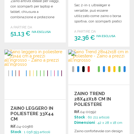
Zaino antivol ideale per viaggi,
Sac 2-in-1 ultraléger e
con scomparti per laptop e
versatile, può essere
tablet, chiusura a
utilizzato come zaino o borsa
combinazione e protezione
sportiva, con scomparti pratici
RFID. Dimensioni: 31,5 x 14,5 x
e tasche multiple.
A PARTIRE DA
46 cm.
A PARTIRE DA
51,13 €
IVA ESCLUSA
32,36 €
IVA ESCLUSA
ORDINARE
ORDINARE
Richiedi un preventivo
Richiedi un preventivo
ZAINO TREND
28X42X18 CM IN
POLIESTERE
ZAINO LEGGERO IN
Rif.
04-00592
POLIESTERE 33X44
Stock
: 60 211 articoli
CM
Dimensioni
: 42 x 28 x 18 cm
Rif.
04-00586
Zaino confortevole con design
Stock
: 1 056 593 articoli