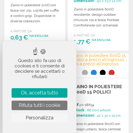
Dimensioni
: 40 x 23 x 12 cm
Zaino in poliestere 210D con
Zaino in poliestere 600D
tasca con zip, uscita per cuffie
resistente, design outdoor,
e cordini grigi. Disponibile in
chiusura zip e tasca frontale.
diverse colorazioni.
Comfortevole con schienale
imbottito e spallacci.
A PARTIRE DA
A PARTIRE DA
0,63 €
IVA ESCLUSA
1,77 €
IVA ESCLUSA
ORDINARE
ORDINARE
Richiedi un preventivo
Questo sito fa uso di
Richiedi un preventivo
cookies e ti consente di
decidere se accettarli o
rifiutarli
ZAINO ROBUSTO IN
ZAINO IN POLIESTERE
POLIESTERE 600D
600D 15 POLLICI
Ok, accetta tutto
15"
Rifiuta tutti i cookie
Rif.
10-18588
Rif.
10-18634
Stock
: 9 300 articoli
Stock
: 66 000 articoli
Dimensioni
: 44 x 32 x 18 cm
Dimensioni
: 42 x 32 x 15 cm
Personalizza
Zaino robusto in poliestere
Zaino in poliestere 600D con
600D, con zip, tasche frontali,
design urbano, tasca centrale