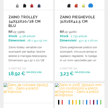
ZAINO TROLLEY
ZAINO PIEGHEVOLE
34X52X20/28 CM
31X16X42,5 CM
BLU
Rif.
19-33969
Rif.
19-34080
Stock
: 4 128 articoli
Stock
: 2 730 articoli
Dimensioni
: 28 x 34 x 52 cm
Dimensioni
: 43 x 31 x 16 cm
Zaino trolley versatile con
Zaino pieghevole pratico con
scomparti per laptop, tasche
scomparti, chiusura lampo e
laterali e maniglia telescopica.
spallacci regolabili. Si ripiega
Dimensioni 34 x 52 x 20/28
in un mini-sacchetto per un
cm.
facile trasporto.
A PARTIRE DA
A PARTIRE DA
18,92 €
3,23 €
IVA ESCLUSA
IVA ESCLUSA
ORDINARE
ORDINARE
Richiedi un preventivo
Richiedi un preventivo