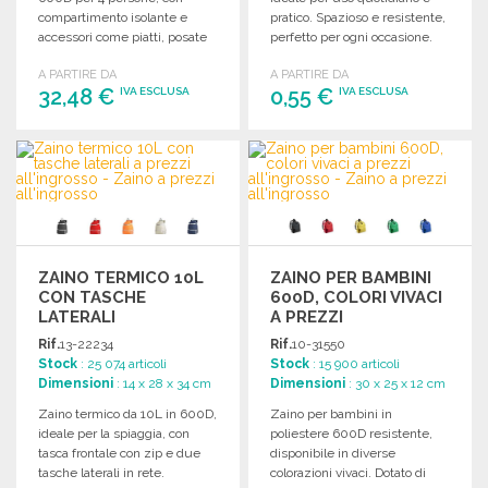
compartimento isolante e
pratico. Spazioso e resistente,
accessori come piatti, posate
perfetto per ogni occasione.
e bicchieri.
A PARTIRE DA
A PARTIRE DA
32,48 €
0,55 €
IVA ESCLUSA
IVA ESCLUSA
ORDINARE
ORDINARE
Richiedi un preventivo
Richiedi un preventivo
ZAINO TERMICO 10L
ZAINO PER BAMBINI
CON TASCHE
600D, COLORI VIVACI
LATERALI
A PREZZI
ALL'INGROSSO
Rif.
13-22234
Rif.
10-31550
Stock
: 25 074 articoli
Stock
: 15 900 articoli
Dimensioni
: 14 x 28 x 34 cm
Dimensioni
: 30 x 25 x 12 cm
Zaino termico da 10L in 600D,
Zaino per bambini in
ideale per la spiaggia, con
poliestere 600D resistente,
tasca frontale con zip e due
disponibile in diverse
tasche laterali in rete.
colorazioni vivaci. Dotato di