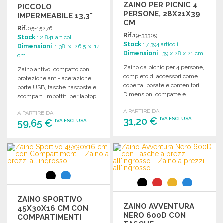
ZAINO PER PICNIC 4
PICCOLO
PERSONE, 28X21X39
IMPERMEABILE 13,3"
CM
Rif.
05-15276
Rif.
19-33309
Stock
: 2 841 articoli
Stock
: 7 394 articoli
Dimensioni
: 38 x 26.5 x 14
Dimensioni
: 39 x 28 x 21 cm
cm
Zaino da picnic per 4 persone,
Zaino antivol compatto con
completo di accessori come
protezione anti-lacerazione,
coperta, posate e contenitori.
porte USB, tasche nascoste e
Dimensioni compatte e
scomparti imbottiti per laptop
leggero.
e tablet.
A PARTIRE DA
A PARTIRE DA
31,20 €
IVA ESCLUSA
59,65 €
IVA ESCLUSA
ORDINARE
ORDINARE
Richiedi un preventivo
Richiedi un preventivo
ZAINO SPORTIVO
ZAINO AVVENTURA
45X30X16 CM CON
NERO 600D CON
COMPARTIMENTI