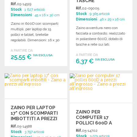
TASCHE
Rif.
05-14519
Rif.
02-09005
Stock
: 1 627 articoli
Stock
: 9 365 articoli
Dimensioni
: 45 x 16 x 30 cm
Dimensioni
: 46 x 29 x 16 cm
Zaino in 600D con scomparti
Zaino avventura nero con
multipli, per laptop da 15
facciata a contrasto, realizzato
pollici e tablet, bretelle
in poliestere 600D, dotato di
regolabili. Dimensioni: 16 x 30
tasche a rete sui lati.
x 45 cm.
A PARTIRE DA
A PARTIRE DA
25,55 €
IVA ESCLUSA
6,37 €
IVA ESCLUSA
ORDINARE
ORDINARE
Richiedi un preventivo
Richiedi un preventivo
ZAINO PER LAPTOP
ZAINO PER
17" CON SCOMPARTI
COMPUTER 17
IMBOTTITI A PREZZI
POLLICI 600D A
ALL'INGROSSO
Rif.
05-14588
PREZZI
Rif.
05-14702
Stock
: 3 797 articoli
ALL'INGROSSO
Stock
: 3 074 articoli