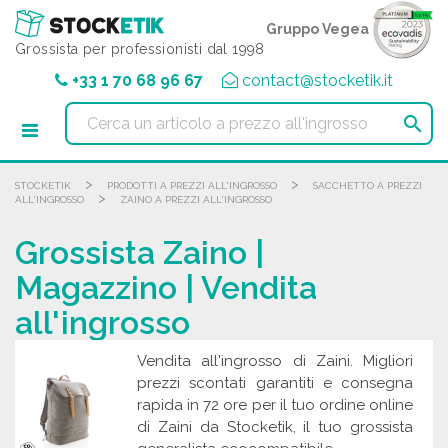
Pannello di gestione dei cookies
Gruppo Vegea
Grossista per professionisti dal 1998
+33 1 70 68 96 67
contact@stocketik.it

>
>
STOCKETIK
PRODOTTI A PREZZI ALL'INGROSSO
SACCHETTO A PREZZI
>
ALL'INGROSSO
ZAINO A PREZZI ALL'INGROSSO
Grossista Zaino |
Magazzino | Vendita
all'ingrosso
Vendita all'ingrosso di Zaini. Migliori
prezzi scontati garantiti e consegna
rapida in 72 ore per il tuo ordine online
di Zaini da Stocketik, il tuo grossista