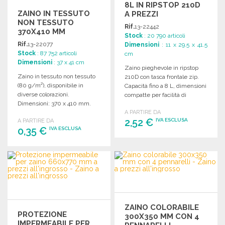
8L IN RIPSTOP 210D
ZAINO IN TESSUTO
A PREZZI
NON TESSUTO
ALL'INGROSSO
Rif.
13-22442
370X410 MM
Stock
: 20 790 articoli
Rif.
13-22077
Dimensioni
: 11 x 29.5 x 41.5
Stock
: 87 752 articoli
cm
Dimensioni
: 37 x 41 cm
Zaino pieghevole in ripstop
Zaino in tessuto non tessuto
210D con tasca frontale zip.
(80 g/m²), disponibile in
Capacità fino a 8 L, dimensioni
diverse colorazioni.
compatte per facilità di
Dimensioni: 370 x 410 mm.
trasporto.
Perfetto per ogni occasione.
A PARTIRE DA
2,52 €
IVA ESCLUSA
A PARTIRE DA
0,35 €
IVA ESCLUSA
ORDINARE
ORDINARE
Richiedi un preventivo
Richiedi un preventivo
ZAINO COLORABILE
PROTEZIONE
300X350 MM CON 4
IMPERMEABILE PER