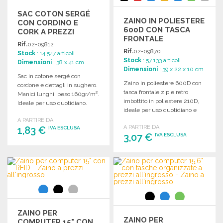
SAC COTON SERGÉ
ZAINO IN POLIESTERE
CON CORDINO E
600D CON TASCA
CORK A PREZZI
FRONTALE
ALL'INGROSSO
Rif.
02-09812
Rif.
02-09870
Stock
: 14 547 articoli
Stock
: 57 133 articoli
Dimensioni
: 38 x 41 cm
Dimensioni
: 39 x 22 x 10 cm
Sac in cotone sergé con
Zaino in poliestere 600D con
cordone e dettagli in sughero.
tasca frontale zip e retro
Manici lunghi, peso 160gr/m².
imbottito in poliestere 210D,
Ideale per uso quotidiano.
ideale per uso quotidiano e
viaggi.
A PARTIRE DA
A PARTIRE DA
1,83 €
IVA ESCLUSA
3,07 €
IVA ESCLUSA
ORDINARE
ORDINARE
Richiedi un preventivo
Richiedi un preventivo
ZAINO PER
ZAINO PER
COMPUTER 15" CON