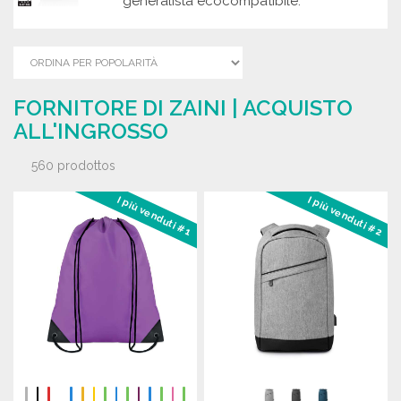
generalista ecocompatibile.
FORNITORE DI ZAINI | ACQUISTO
ALL'INGROSSO
560 prodottos
I più venduti #1
I più venduti #2