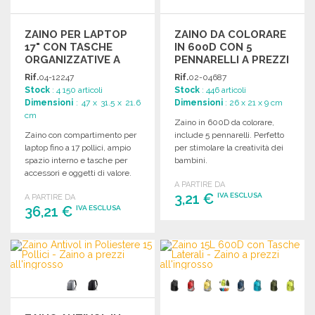
ZAINO PER LAPTOP
ZAINO DA COLORARE
17" CON TASCHE
IN 600D CON 5
ORGANIZZATIVE A
PENNARELLI A PREZZI
PREZZI
ALL'INGROSSO
Rif.
04-12247
Rif.
02-04687
ALL'INGROSSO
Stock
: 4 150 articoli
Stock
: 446 articoli
Dimensioni
: 47 x 31.5 x 21.6
Dimensioni
: 26 x 21 x 9 cm
cm
Zaino in 600D da colorare,
Zaino con compartimento per
include 5 pennarelli. Perfetto
laptop fino a 17 pollici, ampio
per stimolare la creatività dei
spazio interno e tasche per
bambini.
accessori e oggetti di valore.
A PARTIRE DA
Dimensioni: 31,5 x 47 x 21,6
3,21 €
IVA ESCLUSA
A PARTIRE DA
cm.
36,21 €
IVA ESCLUSA
ORDINARE
ORDINARE
Richiedi un preventivo
Richiedi un preventivo