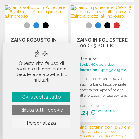
ORDINARE
ORDINARE
Richiedi un preventivo
Richiedi un preventivo
ZAINO ROBUSTO IN
ZAINO IN POLIESTERE
POLIESTERE 600D
600D 15 POLLICI
15"
Rif.
10-18588
Rif.
10-18634
Questo sito fa uso di
Stock
: 9 300 articoli
Stock
: 66 000 articoli
cookies e ti consente di
Dimensioni
: 44 x 32 x 18 cm
Dimensioni
: 42 x 32 x 15 cm
decidere se accettarli o
Zaino robusto in poliestere
Zaino in poliestere 600D con
rifiutarli
600D, con zip, tasche frontali,
design urbano, tasca centrale
spallacci imbottiti e scomparto
imbottita per laptop fino a 15
per laptop fino a 15 pollici.
pollici e tasca frontale con zip.
Ok, accetta tutto
A PARTIRE DA
A PARTIRE DA
Rifiuta tutti i cookie
7,57 €
4,24 €
IVA ESCLUSA
IVA ESCLUSA
Personalizza
ORDINARE
ORDINARE
Richiedi un preventivo
Richiedi un preventivo