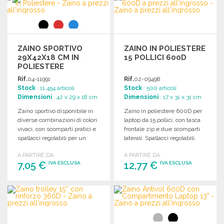
Richiedi un preventivo
ZAINO SPORTIVO
ZAINO IN POLIESTERE
29X42X18 CM IN
15 POLLICI 600D
POLIESTERE
Rif.
04-11991
Rif.
02-09498
Stock
: 11 454 articoli
Stock
: 500 articoli
Dimensioni
: 42 x 29 x 18 cm
Dimensioni
: 17 x 31 x 31 cm
Zaino sportivo disponibile in
Zaino in poliestere 600D per
diverse combinazioni di colori
laptop da 15 pollici, con tasca
vivaci, con scomparti pratici e
frontale zip e due scomparti
spallacci regolabili per un
laterali. Spallacci regolabili.
trasporto comodo.
A PARTIRE DA
A PARTIRE DA
7,05 €
12,77 €
IVA ESCLUSA
IVA ESCLUSA
ORDINARE
ORDINARE
Richiedi un preventivo
Richiedi un preventivo