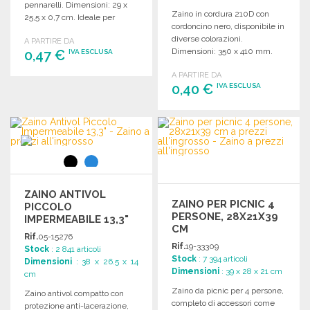
pennarelli. Dimensioni: 29 x
Zaino in cordura 210D con
25,5 x 0,7 cm. Ideale per
cordoncino nero, disponibile in
attività creative.
diverse colorazioni.
A PARTIRE DA
Dimensioni: 350 x 410 mm.
0,47 €
IVA ESCLUSA
A PARTIRE DA
ORDINARE
0,40 €
IVA ESCLUSA
Richiedi un preventivo
ORDINARE
Richiedi un preventivo
ZAINO ANTIVOL
ZAINO PER PICNIC 4
PICCOLO
PERSONE, 28X21X39
IMPERMEABILE 13,3"
CM
Rif.
05-15276
Rif.
19-33309
Stock
: 2 841 articoli
Stock
: 7 394 articoli
Dimensioni
: 38 x 26.5 x 14
Dimensioni
: 39 x 28 x 21 cm
cm
Zaino da picnic per 4 persone,
Zaino antivol compatto con
completo di accessori come
protezione anti-lacerazione,