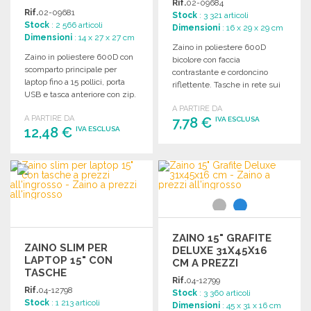
Rif.
02-09684
Rif.
02-09681
Stock
: 3 321 articoli
Stock
: 2 566 articoli
Dimensioni
: 16 x 29 x 29 cm
Dimensioni
: 14 x 27 x 27 cm
Zaino in poliestere 600D
Zaino in poliestere 600D con
bicolore con faccia
scomparto principale per
contrastante e cordoncino
laptop fino a 15 pollici, porta
riflettente. Tasche in rete sui
USB e tasca anteriore con zip.
lati per una maggiore praticità.
A PARTIRE DA
A PARTIRE DA
7,78 €
IVA ESCLUSA
12,48 €
IVA ESCLUSA
ORDINARE
ORDINARE
Richiedi un preventivo
Richiedi un preventivo
ZAINO 15" GRAFITE
ZAINO SLIM PER
DELUXE 31X45X16
LAPTOP 15" CON
CM A PREZZI
TASCHE
ALL'INGROSSO
Rif.
04-12799
Rif.
04-12798
Stock
: 3 360 articoli
Stock
: 1 213 articoli
Dimensioni
: 45 x 31 x 16 cm