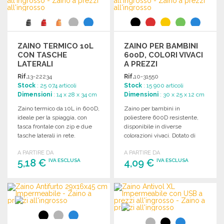
ZAINO TERMICO 10L
ZAINO PER BAMBINI
CON TASCHE
600D, COLORI VIVACI
LATERALI
A PREZZI
ALL'INGROSSO
Rif.
13-22234
Rif.
10-31550
Stock
: 25 074 articoli
Stock
: 15 900 articoli
Dimensioni
: 14 x 28 x 34 cm
Dimensioni
: 30 x 25 x 12 cm
Zaino termico da 10L in 600D,
Zaino per bambini in
ideale per la spiaggia, con
poliestere 600D resistente,
tasca frontale con zip e due
disponibile in diverse
tasche laterali in rete.
colorazioni vivaci. Dotato di
tasca frontale e spallacci
A PARTIRE DA
A PARTIRE DA
regolabili.
5,18 €
4,09 €
IVA ESCLUSA
IVA ESCLUSA
ORDINARE
ORDINARE
Richiedi un preventivo
Richiedi un preventivo