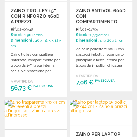
ZAINO TROLLEY 15''
ZAINO ANTIVOL 600D
CON RINFORZO 360D
CON
A PREZZI
COMPARTIMENTO
ALL'INGROSSO
LAPTOP 13" A PREZZI
Rif.
02-09548
Rif.
02-04795
ALL'INGROSSO
Stock
: 1 910 articoli
Stock
: 1 773 articoli
Dimensioni
: 46 x 32.5 x 12.5
Dimensioni
: 43 x 26 x 13 cm
cm
Zaino in poliestere 600D con
Zaino trolley con spalliera
spallacci imbottiti, scomparto
rinforzata, compartimento per
principale e tasca interna per
laptop da 15'', tasca interna
laptop da 13 pollici, chiusura
con zip e protezione per
sicura.
A PARTIRE DA
ruote.
7,06 €
IVA ESCLUSA
A PARTIRE DA
56,73 €
IVA ESCLUSA
ORDINARE
ORDINARE
Richiedi un preventivo
Richiedi un preventivo
ZAINO PER LAPTOP