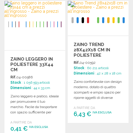
ORDINARE
Richiedi un preventivo
Richiedi un preventivo
ZAINO TREND
28X42X18 CM IN
POLIESTERE
ZAINO LEGGERO IN
Rif.
04-00592
POLIESTERE 33X44
Stock
: 60 211 articoli
CM
Dimensioni
: 42 x 28 x 18 cm
Rif.
04-00586
Zaino confortevole con design
Stock
: 1 056 593 articoli
moderno, dotato di quattro
Dimensioni
: 44 x 33 cm
scomparti e ampio spazio per
Zaino leggero e pratico, ideale
riporre oggetti di diverse
per promuovere il tuo
dimensioni. Dimensioni: 28 x
marchio. Facile da trasportare
A PARTIRE DA
42 x 18 cm.
con spazio sufficiente per
6,43 €
IVA ESCLUSA
personalizzazione.
A PARTIRE DA
Dimensioni: 33 x 44 cm.
0,41 €
ORDINARE
IVA ESCLUSA