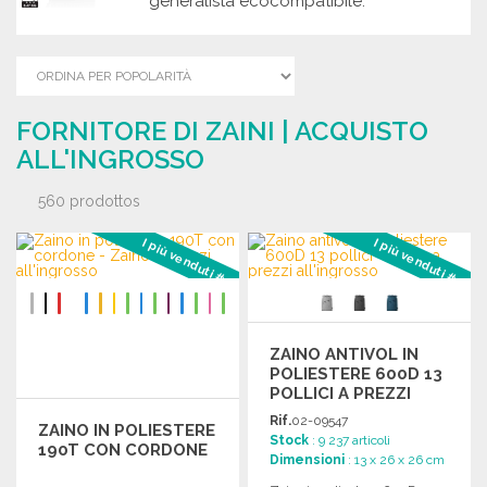
generalista ecocompatibile.
FORNITORE DI ZAINI | ACQUISTO
ALL'INGROSSO
560 prodottos
I più venduti #1
I più venduti #2
ZAINO ANTIVOL IN
POLIESTERE 600D 13
POLLICI A PREZZI
ALL'INGROSSO
Rif.
02-09547
ZAINO IN POLIESTERE
Stock
: 9 237 articoli
190T CON CORDONE
Dimensioni
: 13 x 26 x 26 cm