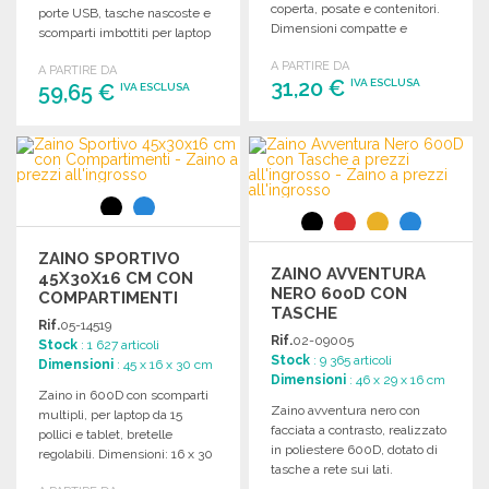
coperta, posate e contenitori.
porte USB, tasche nascoste e
Dimensioni compatte e
scomparti imbottiti per laptop
leggero.
e tablet.
A PARTIRE DA
A PARTIRE DA
31,20 €
IVA ESCLUSA
59,65 €
IVA ESCLUSA
ORDINARE
ORDINARE
Richiedi un preventivo
Richiedi un preventivo
ZAINO SPORTIVO
ZAINO AVVENTURA
45X30X16 CM CON
NERO 600D CON
COMPARTIMENTI
TASCHE
Rif.
05-14519
Rif.
02-09005
Stock
: 1 627 articoli
Stock
: 9 365 articoli
Dimensioni
: 45 x 16 x 30 cm
Dimensioni
: 46 x 29 x 16 cm
Zaino in 600D con scomparti
Zaino avventura nero con
multipli, per laptop da 15
facciata a contrasto, realizzato
pollici e tablet, bretelle
in poliestere 600D, dotato di
regolabili. Dimensioni: 16 x 30
tasche a rete sui lati.
x 45 cm.