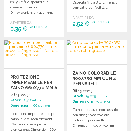
(80 g/m²), disponibile in
Capacità fino a 8 L, dimensioni
diverse colorazioni.
compatte per facilità di
Dimensioni: 370 x 410 mm.
trasporto.
Perfetto per ogni occasione.
A PARTIRE DA
2,52 €
IVA ESCLUSA
A PARTIRE DA
0,35 €
IVA ESCLUSA
ORDINARE
ORDINARE
Richiedi un preventivo
Richiedi un preventivo
ZAINO COLORABILE
PROTEZIONE
300X350 MM CON 4
IMPERMEABILE PER
PENNARELLI
ZAINO 660X770 MM A
Rif.
13-22619
PREZZI
Rif.
13-22490
Stock
: 15 089 articoli
ALL'INGROSSO
Stock
: 2 317 articoli
Dimensioni
: 30 x 35 cm
Dimensioni
: 66 x 77 cm
Zaino in tessuto non tessuto
Protezione impermeabile per
con disegno da colorare,
zaino in 210D con elementi
include 4 pennarelli.
riflettenti, ideale per la
Dimensioni: 300 x 350 mm,
promozione. Dimensioni 660
perfetto per i bambini.