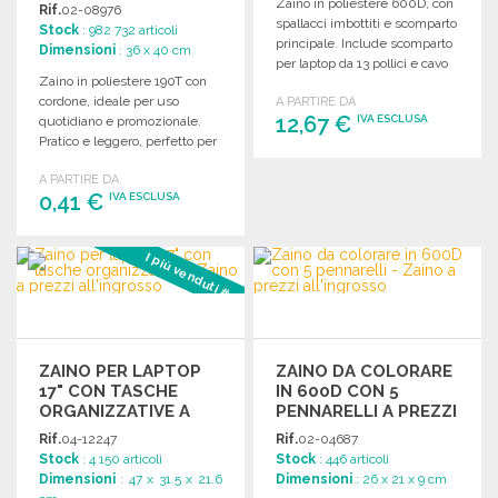
Zaino in poliestere 600D, con
Rif.
02-08976
spallacci imbottiti e scomparto
Stock
: 982 732 articoli
principale. Include scomparto
Dimensioni
: 36 x 40 cm
per laptop da 13 pollici e cavo
Zaino in poliestere 190T con
USB.
cordone, ideale per uso
A PARTIRE DA
12,67 €
IVA ESCLUSA
quotidiano e promozionale.
Pratico e leggero, perfetto per
ogni occasione.
ORDINARE
A PARTIRE DA
0,41 €
IVA ESCLUSA
Richiedi un preventivo
ORDINARE
I più venduti #3
Richiedi un preventivo
ZAINO PER LAPTOP
ZAINO DA COLORARE
17" CON TASCHE
IN 600D CON 5
ORGANIZZATIVE A
PENNARELLI A PREZZI
PREZZI
ALL'INGROSSO
Rif.
04-12247
Rif.
02-04687
ALL'INGROSSO
Stock
: 4 150 articoli
Stock
: 446 articoli
Dimensioni
: 47 x 31.5 x 21.6
Dimensioni
: 26 x 21 x 9 cm