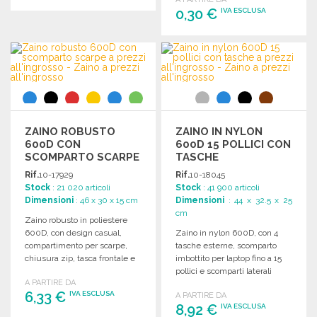
0,30 €
IVA ESCLUSA
ORDINARE
Richiedi un preventivo
ORDINARE
Richiedi un preventivo
ZAINO ROBUSTO
ZAINO IN NYLON
600D CON
600D 15 POLLICI CON
SCOMPARTO SCARPE
TASCHE
A PREZZI
Rif.
10-17929
Rif.
10-18045
ALL'INGROSSO
Stock
: 21 020 articoli
Stock
: 41 900 articoli
Dimensioni
: 46 x 30 x 15 cm
Dimensioni
: 44 x 32.5 x 25
cm
Zaino robusto in poliestere
600D, con design casual,
Zaino in nylon 600D, con 4
compartimento per scarpe,
tasche esterne, scomparto
chiusura zip, tasca frontale e
imbottito per laptop fino a 15
spallacci regolabili.
pollici e scomparti laterali
A PARTIRE DA
elastici.
6,33 €
IVA ESCLUSA
A PARTIRE DA
8,92 €
IVA ESCLUSA