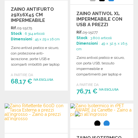
ZAINO ANTIFURTO
ZAINO ANTIVOL XL
29X16X45 CM
IMPERMEABILE CON
IMPERMEABILE
USB A PREZZI
Rif.
05-15275
ALL'INGROSSO
Rif.
05-15277
Stock
: 6 314 articoli
Stock
: 3 800 articoli
Dimensioni
: 45 x 29 x 16 cm
Dimensioni
: 49 x 32.5 x 16.5
Zaino antivol pratico e sicuro,
cm
con protezione anti-
Zaino antivol pratico e sicuro,
lacrazione, porte USB e
con porta USB, tessuto
scomparti imbottiti per laptop
impermeabile e
e tablet.
compartimenti per laptop e
A PARTIRE DA
68,17 €
tablet. Dimensioni: 32,5 x 16,5
IVA ESCLUSA
A PARTIRE DA
x 49 cm.
76,71 €
IVA ESCLUSA
ORDINARE
Richiedi un preventivo
ORDINARE
Richiedi un preventivo