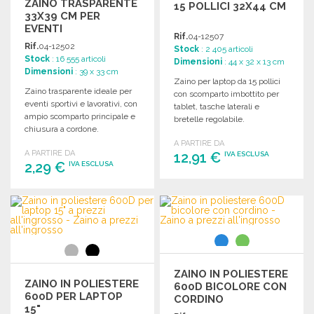
ZAINO TRASPARENTE
15 POLLICI 32X44 CM
33X39 CM PER
EVENTI
Rif.
04-12507
Rif.
04-12502
Stock
: 2 405 articoli
Stock
: 16 555 articoli
Dimensioni
: 44 x 32 x 13 cm
Dimensioni
: 39 x 33 cm
Zaino per laptop da 15 pollici
Zaino trasparente ideale per
con scomparto imbottito per
eventi sportivi e lavorativi, con
tablet, tasche laterali e
ampio scomparto principale e
bretelle regolabile.
chiusura a cordone.
Dimensioni: 32 x 44 x 13 cm.
Dimensioni: 33 x 39 cm.
A PARTIRE DA
A PARTIRE DA
12,91 €
IVA ESCLUSA
2,29 €
IVA ESCLUSA
ORDINARE
ORDINARE
Richiedi un preventivo
Richiedi un preventivo
ZAINO IN POLIESTERE
ZAINO IN POLIESTERE
600D BICOLORE CON
600D PER LAPTOP
CORDINO
15"