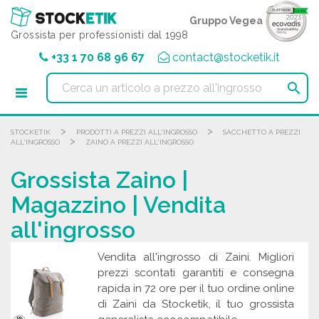
Pannello di gestione dei cookies
Gruppo Vegea
Grossista per professionisti dal 1998
+33 1 70 68 96 67
contact@stocketik.it

>
>
STOCKETIK
PRODOTTI A PREZZI ALL'INGROSSO
SACCHETTO A PREZZI
>
ALL'INGROSSO
ZAINO A PREZZI ALL'INGROSSO
Grossista Zaino |
Magazzino | Vendita
all'ingrosso
Vendita all'ingrosso di Zaini. Migliori
prezzi scontati garantiti e consegna
rapida in 72 ore per il tuo ordine online
di Zaini da Stocketik, il tuo grossista