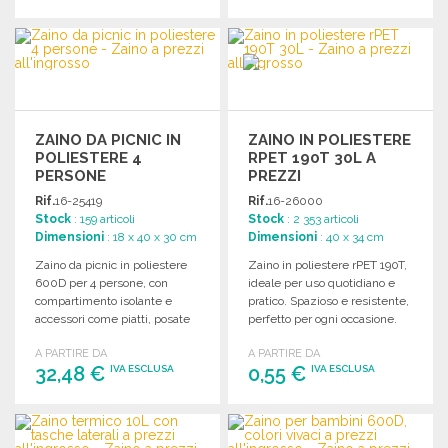
ORDINARE
ORDINARE
Richiedi un preventivo
Richiedi un preventivo
ZAINO DA PICNIC IN
ZAINO IN POLIESTERE
POLIESTERE 4
RPET 190T 30L A
PERSONE
PREZZI
ALL'INGROSSO
Rif.
16-25419
Rif.
16-26000
Stock
: 159 articoli
Stock
: 2 353 articoli
Dimensioni
: 18 x 40 x 30 cm
Dimensioni
: 40 x 34 cm
Zaino da picnic in poliestere
Zaino in poliestere rPET 190T,
600D per 4 persone, con
ideale per uso quotidiano e
compartimento isolante e
pratico. Spazioso e resistente,
accessori come piatti, posate
perfetto per ogni occasione.
e bicchieri.
A PARTIRE DA
A PARTIRE DA
32,48 €
0,55 €
IVA ESCLUSA
IVA ESCLUSA
ORDINARE
ORDINARE
Richiedi un preventivo
Richiedi un preventivo