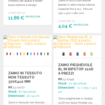
Zaino in 600D con tasche
imbottiti per laptop e tablet,
laterali in rete e tasca interna.
tasca esterna e design
Capacità fino a 15 L. Misure:
ergonomico.
A PARTIRE DA
250 x 420 x 180 mm.
11,86 €
IVA ESCLUSA
A PARTIRE DA
4,04 €
IVA ESCLUSA
ORDINARE
Richiedi un preventivo
ORDINARE
Richiedi un preventivo
ZAINO PIEGHEVOLE
8L IN RIPSTOP 210D
ZAINO IN TESSUTO
A PREZZI
NON TESSUTO
ALL'INGROSSO
Rif.
13-22442
370X410 MM
Stock
: 20 790 articoli
Rif.
13-22077
Dimensioni
: 11 x 29.5 x 41.5
Stock
: 87 752 articoli
cm
Dimensioni
: 37 x 41 cm
Zaino pieghevole in ripstop
Zaino in tessuto non tessuto
210D con tasca frontale zip.