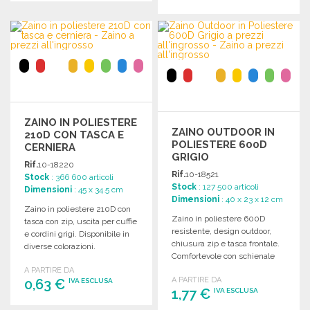
ORDINARE
ORDINARE
Richiedi un preventivo
Richiedi un preventivo
ZAINO IN POLIESTERE
ZAINO OUTDOOR IN
210D CON TASCA E
POLIESTERE 600D
CERNIERA
GRIGIO
Rif.
10-18220
Rif.
10-18521
Stock
: 366 600 articoli
Stock
: 127 500 articoli
Dimensioni
: 45 x 34.5 cm
Dimensioni
: 40 x 23 x 12 cm
Zaino in poliestere 210D con
Zaino in poliestere 600D
tasca con zip, uscita per cuffie
resistente, design outdoor,
e cordini grigi. Disponibile in
chiusura zip e tasca frontale.
diverse colorazioni.
Comfortevole con schienale
imbottito e spallacci.
A PARTIRE DA
A PARTIRE DA
0,63 €
IVA ESCLUSA
1,77 €
IVA ESCLUSA