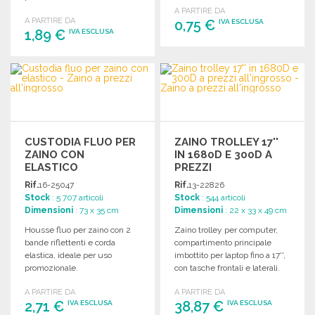
x 770 mm.
A PARTIRE DA
A PARTIRE DA
0,75 €
IVA ESCLUSA
1,89 €
IVA ESCLUSA
ORDINARE
ORDINARE
Richiedi un preventivo
Richiedi un preventivo
CUSTODIA FLUO PER
ZAINO TROLLEY 17''
ZAINO CON
IN 1680D E 300D A
ELASTICO
PREZZI
ALL'INGROSSO
Rif.
16-25047
Rif.
13-22826
Stock
: 5 707 articoli
Stock
: 544 articoli
Dimensioni
: 73 x 35 cm
Dimensioni
: 22 x 33 x 49 cm
Housse fluo per zaino con 2
Zaino trolley per computer,
bande riflettenti e corda
compartimento principale
elastica, ideale per uso
imbottito per laptop fino a 17'',
promozionale.
con tasche frontali e laterali.
Peso: 1,80 kg.
A PARTIRE DA
A PARTIRE DA
2,71 €
38,87 €
IVA ESCLUSA
IVA ESCLUSA