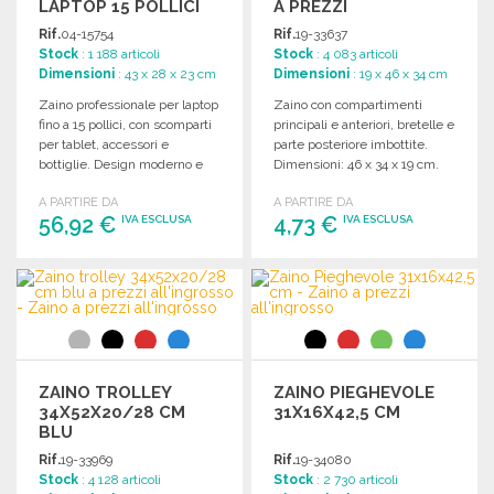
LAPTOP 15 POLLICI
A PREZZI
ALL'INGROSSO
Rif.
04-15754
Rif.
19-33637
Stock
: 1 188 articoli
Stock
: 4 083 articoli
Dimensioni
: 43 x 28 x 23 cm
Dimensioni
: 19 x 46 x 34 cm
Zaino professionale per laptop
Zaino con compartimenti
fino a 15 pollici, con scomparti
principali e anteriori, bretelle e
per tablet, accessori e
parte posteriore imbottite.
bottiglie. Design moderno e
Dimensioni: 46 x 34 x 19 cm.
funzionale.
A PARTIRE DA
A PARTIRE DA
56,92 €
4,73 €
IVA ESCLUSA
IVA ESCLUSA
ORDINARE
ORDINARE
Richiedi un preventivo
Richiedi un preventivo
ZAINO TROLLEY
ZAINO PIEGHEVOLE
34X52X20/28 CM
31X16X42,5 CM
BLU
Rif.
19-33969
Rif.
19-34080
Stock
: 4 128 articoli
Stock
: 2 730 articoli