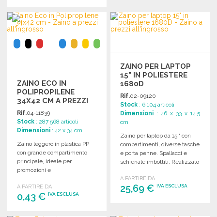
Richiedi un preventivo
ORDINARE
Richiedi un preventivo
ZAINO PER LAPTOP
15" IN POLIESTERE
ZAINO ECO IN
1680D
POLIPROPILENE
Rif.
02-09120
34X42 CM A PREZZI
Stock
: 6 104 articoli
ALL'INGROSSO
Rif.
04-11839
Dimensioni
: 46 x 33 x 14.5
Stock
: 287 568 articoli
cm
Dimensioni
: 42 x 34 cm
Zaino per laptop da 15'' con
Zaino leggero in plastica PP
compartimenti, diverse tasche
con grande compartimento
e porta penne. Spallacci e
principale, ideale per
schienale imbottiti. Realizzato
promozioni e
in poliestere 1680D.
personalizzazioni.
A PARTIRE DA
25,69 €
IVA ESCLUSA
A PARTIRE DA
Dimensioni: 34 x 42 cm.
0,43 €
IVA ESCLUSA
ORDINARE