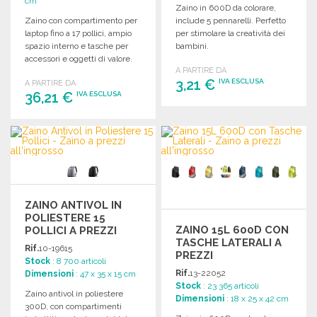
cm
Zaino in 600D da colorare,
Zaino con compartimento per
include 5 pennarelli. Perfetto
laptop fino a 17 pollici, ampio
per stimolare la creatività dei
spazio interno e tasche per
bambini.
accessori e oggetti di valore.
A PARTIRE DA
Dimensioni: 31,5 x 47 x 21,6
3,21 €
IVA ESCLUSA
A PARTIRE DA
cm.
36,21 €
IVA ESCLUSA
ORDINARE
ORDINARE
Richiedi un preventivo
Richiedi un preventivo
ZAINO ANTIVOL IN
POLIESTERE 15
ZAINO 15L 600D CON
POLLICI A PREZZI
TASCHE LATERALI A
ALL'INGROSSO
Rif.
10-19615
PREZZI
Stock
: 8 700 articoli
ALL'INGROSSO
Rif.
13-22052
Dimensioni
: 47 x 35 x 15 cm
Stock
: 23 365 articoli
Zaino antivol in poliestere
Dimensioni
: 18 x 25 x 42 cm
300D, con compartimenti