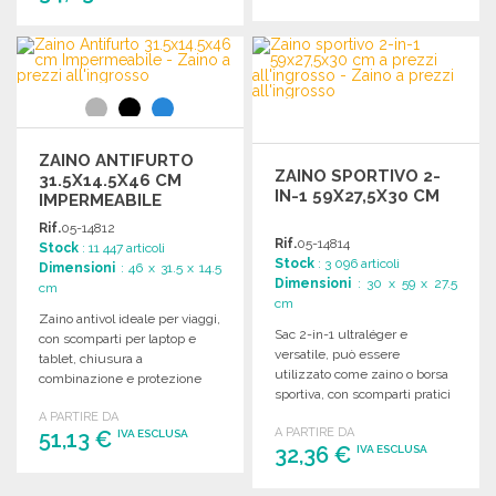
ORDINARE
ORDINARE
Richiedi un preventivo
Richiedi un preventivo
ZAINO ANTIFURTO
ZAINO SPORTIVO 2-
31.5X14.5X46 CM
IN-1 59X27,5X30 CM
IMPERMEABILE
Rif.
05-14812
Rif.
05-14814
Stock
: 11 447 articoli
Stock
: 3 096 articoli
Dimensioni
: 46 x 31.5 x 14.5
Dimensioni
: 30 x 59 x 27.5
cm
cm
Zaino antivol ideale per viaggi,
Sac 2-in-1 ultraléger e
con scomparti per laptop e
versatile, può essere
tablet, chiusura a
utilizzato come zaino o borsa
combinazione e protezione
sportiva, con scomparti pratici
RFID. Dimensioni: 31,5 x 14,5 x
e tasche multiple.
A PARTIRE DA
46 cm.
A PARTIRE DA
51,13 €
IVA ESCLUSA
32,36 €
IVA ESCLUSA
ORDINARE