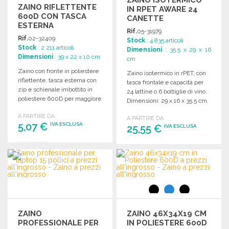
ZAINO ISOTERMICO
ZAINO RIFLETTENTE
IN RPET AWARE 24
600D CON TASCA
CANETTE
ESTERNA
Rif.
05-31979
Rif.
02-32409
Stock
: 4 835 articoli
Stock
: 2 211 articoli
Dimensioni
: 35.5 x 29 x 16
Dimensioni
: 39 x 22 x 10 cm
cm
Zaino con fronte in poliestere
Zaino isotermico in rPET, con
riflettente, tasca esterna con
tasca frontale e capacità per
zip e schienale imbottito in
24 lattine o 6 bottiglie di vino.
poliestere 600D per maggiore
Dimensioni: 29 x 16 x 35.5 cm.
comfort.
A PARTIRE DA
A PARTIRE DA
5,07 €
IVA ESCLUSA
25,55 €
IVA ESCLUSA
ORDINARE
ORDINARE
Richiedi un preventivo
Richiedi un preventivo
ZAINO
ZAINO 46X34X19 CM
PROFESSIONALE PER
IN POLIESTERE 600D