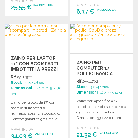
A PARTIRE DA
A PARTIRE DA
25,55 €
IVA ESCLUSA
6,37 €
IVA ESCLUSA
ORDINARE
ORDINARE
Richiedi un preventivo
Richiedi un preventivo
ZAINO PER LAPTOP
ZAINO PER
17" CON SCOMPARTI
COMPUTER 17
IMBOTTITI A PREZZI
POLLICI 600D A
ALL'INGROSSO
Rif.
05-14588
PREZZI
Rif.
05-14702
Stock
: 3 797 articoli
ALL'INGROSSO
Stock
: 3 074 articoli
Dimensioni
: 45 x 11.5 x 30
Dimensioni
: 11 x 33 x 44 cm
cm
Zaino per laptop fino a 17
Zaino per laptop da 17" con
pollici, con ampio scomparto e
scomparti imbottiti e
organizzazione pratica.
numerosi spazi di stoccaggio.
Dimensioni: 33 x 44 x 11 cm.
Comfort garantito grazie alle
spalline e al retro imbottiti.
A PARTIRE DA
A PARTIRE DA
21,32 €
IVA ESCLUSA
34,03 €
IVA ESCLUSA