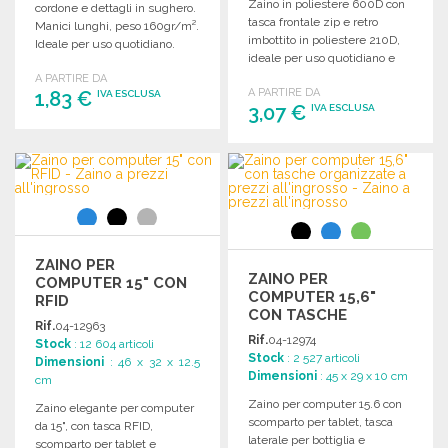
Zaino in poliestere 600D con
cordone e dettagli in sughero.
tasca frontale zip e retro
Manici lunghi, peso 160gr/m².
imbottito in poliestere 210D,
Ideale per uso quotidiano.
ideale per uso quotidiano e
viaggi.
A PARTIRE DA
A PARTIRE DA
1,83 €
IVA ESCLUSA
3,07 €
IVA ESCLUSA
ORDINARE
ORDINARE
Richiedi un preventivo
Richiedi un preventivo
ZAINO PER
ZAINO PER
COMPUTER 15" CON
COMPUTER 15,6"
RFID
CON TASCHE
Rif.
04-12963
ORGANIZZATE A
Rif.
04-12974
Stock
: 12 604 articoli
PREZZI
Stock
: 2 527 articoli
Dimensioni
: 46 x 32 x 12.5
ALL'INGROSSO
Dimensioni
: 45 x 29 x 10 cm
cm
Zaino per computer 15.6 con
Zaino elegante per computer
scomparto per tablet, tasca
da 15", con tasca RFID,
laterale per bottiglia e
scomparto per tablet e