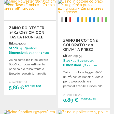
ORDINARE
Richiedi un preventivo
Richiedi un preventivo
ZAINO POLYESTER
35X45X17 CM CON
TASCA FRONTALE
ZAINO IN COTONE
Rif.
04-11955
COLORATO 100
Stock
: 5 829 articoli
GR/M² A PREZZI
Dimensioni
: 45 x 35 x 17 cm
ALL'INGROSSO
Rif.
02-09254
Zaino semplice in poliestere
Stock
: 138 213 articoli
600D, con compartimento
Dimensioni
: 37 x 41 cm
principale e tasca frontale.
Zaino in cotone leggero (100
Bretelle regolabili, maniglia
gr/m²) con cordoncino, ideale
superiore. Dimensioni: 35 x 45
per uso quotidiano e
A PARTIRE DA
x 17 cm.
personalizzabile. Disponibile
5,86 €
IVA ESCLUSA
in vari colori.
A PARTIRE DA
ORDINARE
0,89 €
IVA ESCLUSA
Richiedi un preventivo
ORDINARE