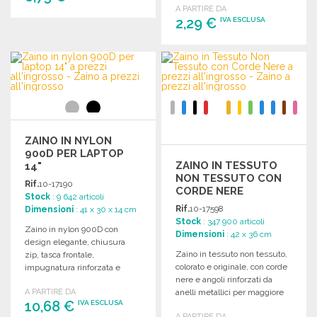
A PARTIRE DA
2,29 €
IVA ESCLUSA
ORDINARE
Richiedi un preventivo
ORDINARE
Richiedi un preventivo
ZAINO IN NYLON
900D PER LAPTOP
ZAINO IN TESSUTO
14"
NON TESSUTO CON
Rif.
10-17190
CORDE NERE
Stock
: 9 642 articoli
Rif.
10-17598
Dimensioni
: 41 x 30 x 14 cm
Stock
: 347 900 articoli
Zaino in nylon 900D con
Dimensioni
: 42 x 36 cm
design elegante, chiusura
Zaino in tessuto non tessuto,
zip, tasca frontale,
colorato e originale, con corde
impugnatura rinforzata e
nere e angoli rinforzati da
scomparto imbottito per laptop
A PARTIRE DA
anelli metallici per maggiore
fino a 14 pollici.
10,68 €
IVA ESCLUSA
sicurezza.
A PARTIRE DA