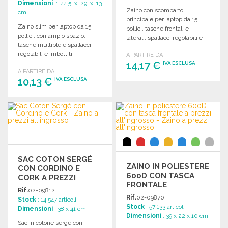
Dimensioni
: 44.5 x 29 x 13
Zaino con scomparto
cm
principale per laptop da 15
Zaino slim per laptop da 15
pollici, tasche frontali e
pollici, con ampio spazio,
laterali, spallacci regolabili e
tasche multiple e spallacci
maniglia superiore.
regolabili e imbottiti.
A PARTIRE DA
Dimensioni: 31 x 45 x 16 cm.
Dimensioni: 29 x 44,5 x 13 cm.
14,17 €
IVA ESCLUSA
A PARTIRE DA
10,13 €
IVA ESCLUSA
ORDINARE
Richiedi un preventivo
ORDINARE
Richiedi un preventivo
SAC COTON SERGÉ
ZAINO IN POLIESTERE
CON CORDINO E
600D CON TASCA
CORK A PREZZI
FRONTALE
ALL'INGROSSO
Rif.
02-09812
Rif.
02-09870
Stock
: 14 547 articoli
Stock
: 57 133 articoli
Dimensioni
: 38 x 41 cm
Dimensioni
: 39 x 22 x 10 cm
Sac in cotone sergé con