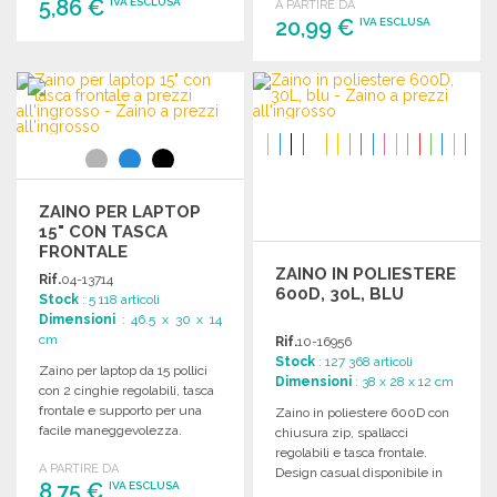
5,86 €
IVA ESCLUSA
A PARTIRE DA
20,99 €
IVA ESCLUSA
ORDINARE
ORDINARE
Richiedi un preventivo
Richiedi un preventivo
ZAINO PER LAPTOP
15" CON TASCA
FRONTALE
ZAINO IN POLIESTERE
Rif.
04-13714
600D, 30L, BLU
Stock
: 5 118 articoli
Dimensioni
: 46.5 x 30 x 14
cm
Rif.
10-16956
Stock
: 127 368 articoli
Zaino per laptop da 15 pollici
Dimensioni
: 38 x 28 x 12 cm
con 2 cinghie regolabili, tasca
frontale e supporto per una
Zaino in poliestere 600D con
facile maneggevolezza.
chiusura zip, spallacci
Dimensioni: 30 x 46,5 x 14 cm.
regolabili e tasca frontale.
A PARTIRE DA
Design casual disponibile in
8,75 €
IVA ESCLUSA
diverse colorazioni.