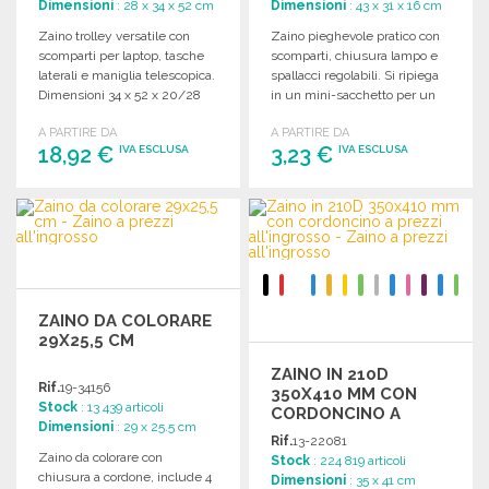
Dimensioni
: 28 x 34 x 52 cm
Dimensioni
: 43 x 31 x 16 cm
Zaino trolley versatile con
Zaino pieghevole pratico con
scomparti per laptop, tasche
scomparti, chiusura lampo e
laterali e maniglia telescopica.
spallacci regolabili. Si ripiega
Dimensioni 34 x 52 x 20/28
in un mini-sacchetto per un
cm.
facile trasporto.
A PARTIRE DA
A PARTIRE DA
18,92 €
3,23 €
IVA ESCLUSA
IVA ESCLUSA
ORDINARE
ORDINARE
Richiedi un preventivo
Richiedi un preventivo
ZAINO DA COLORARE
29X25,5 CM
ZAINO IN 210D
Rif.
19-34156
350X410 MM CON
Stock
: 13 439 articoli
CORDONCINO A
Dimensioni
: 29 x 25.5 cm
PREZZI
Rif.
13-22081
ALL'INGROSSO
Zaino da colorare con
Stock
: 224 819 articoli
chiusura a cordone, include 4
Dimensioni
: 35 x 41 cm