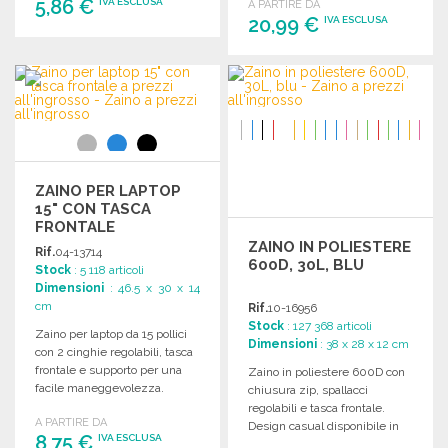
5,86 €
IVA ESCLUSA
A PARTIRE DA
20,99 €
IVA ESCLUSA
ORDINARE
ORDINARE
Richiedi un preventivo
Richiedi un preventivo
ZAINO PER LAPTOP
15" CON TASCA
FRONTALE
ZAINO IN POLIESTERE
Rif.
04-13714
600D, 30L, BLU
Stock
: 5 118 articoli
Dimensioni
: 46.5 x 30 x 14
cm
Rif.
10-16956
Stock
: 127 368 articoli
Zaino per laptop da 15 pollici
Dimensioni
: 38 x 28 x 12 cm
con 2 cinghie regolabili, tasca
frontale e supporto per una
Zaino in poliestere 600D con
facile maneggevolezza.
chiusura zip, spallacci
Dimensioni: 30 x 46,5 x 14 cm.
regolabili e tasca frontale.
A PARTIRE DA
Design casual disponibile in
8,75 €
IVA ESCLUSA
diverse colorazioni.