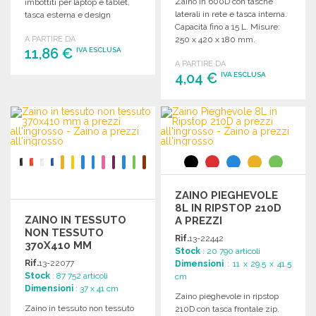
Zaino in 600D con tasche
imbottiti per laptop e tablet,
laterali in rete e tasca interna.
tasca esterna e design
Capacità fino a 15 L. Misure:
ergonomico.
A PARTIRE DA
250 x 420 x 180 mm.
11,86 €
IVA ESCLUSA
A PARTIRE DA
4,04 €
IVA ESCLUSA
ORDINARE
Richiedi un preventivo
ORDINARE
Richiedi un preventivo
ZAINO PIEGHEVOLE
8L IN RIPSTOP 210D
ZAINO IN TESSUTO
A PREZZI
NON TESSUTO
ALL'INGROSSO
Rif.
13-22442
370X410 MM
Stock
: 20 790 articoli
Rif.
13-22077
Dimensioni
: 11 x 29.5 x 41.5
Stock
: 87 752 articoli
cm
Dimensioni
: 37 x 41 cm
Zaino pieghevole in ripstop
Zaino in tessuto non tessuto
210D con tasca frontale zip.