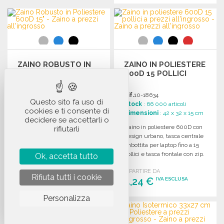
ORDINARE
ORDINARE
Richiedi un preventivo
Richiedi un preventivo
ZAINO ROBUSTO IN
ZAINO IN POLIESTERE
POLIESTERE 600D
600D 15 POLLICI
15"
Rif.
10-18588
Rif.
10-18634
Questo sito fa uso di
Stock
: 9 300 articoli
Stock
: 66 000 articoli
cookies e ti consente di
Dimensioni
: 44 x 32 x 18 cm
Dimensioni
: 42 x 32 x 15 cm
decidere se accettarli o
Zaino robusto in poliestere
Zaino in poliestere 600D con
rifiutarli
600D, con zip, tasche frontali,
design urbano, tasca centrale
spallacci imbottiti e scomparto
imbottita per laptop fino a 15
per laptop fino a 15 pollici.
pollici e tasca frontale con zip.
Ok, accetta tutto
A PARTIRE DA
A PARTIRE DA
Rifiuta tutti i cookie
7,57 €
4,24 €
IVA ESCLUSA
IVA ESCLUSA
Personalizza
ORDINARE
ORDINARE
Richiedi un preventivo
Richiedi un preventivo