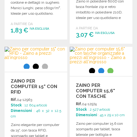
Zaino in poliestere 600D con
cordone e dettagli in sughero.
tasca frontale zip e retro
Manici lunghi, peso 160gr/m².
imbottito in poliestere 210D,
Ideale per uso quotidiano.
ideale per uso quotidiano e
viaggi.
A PARTIRE DA
A PARTIRE DA
1,83 €
IVA ESCLUSA
3,07 €
IVA ESCLUSA
ORDINARE
ORDINARE
Richiedi un preventivo
Richiedi un preventivo
ZAINO PER
ZAINO PER
COMPUTER 15" CON
COMPUTER 15,6"
RFID
CON TASCHE
Rif.
04-12963
ORGANIZZATE A
Rif.
04-12974
Stock
: 12 604 articoli
PREZZI
Stock
: 2 527 articoli
Dimensioni
: 46 x 32 x 12.5
ALL'INGROSSO
Dimensioni
: 45 x 29 x 10 cm
cm
Zaino per computer 15.6 con
Zaino elegante per computer
scomparto per tablet, tasca
da 15", con tasca RFID,
laterale per bottiglia e
scomparto per tablet e