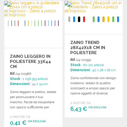
ORDINARE
Richiedi un preventivo
Richiedi un preventivo
ZAINO TREND
28X42X18 CM IN
POLIESTERE
ZAINO LEGGERO IN
Rif.
04-00592
POLIESTERE 33X44
Stock
: 60 211 articoli
CM
Dimensioni
: 42 x 28 x 18 cm
Rif.
04-00586
Zaino confortevole con design
Stock
: 1 056 593 articoli
moderno, dotato di quattro
Dimensioni
: 44 x 33 cm
scomparti e ampio spazio per
Zaino leggero e pratico, ideale
riporre oggetti di diverse
per promuovere il tuo
dimensioni. Dimensioni: 28 x
marchio. Facile da trasportare
A PARTIRE DA
42 x 18 cm.
con spazio sufficiente per
6,43 €
IVA ESCLUSA
personalizzazione.
A PARTIRE DA
Dimensioni: 33 x 44 cm.
0,41 €
ORDINARE
IVA ESCLUSA