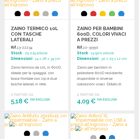
ZAINO TERMICO 10L
ZAINO PER BAMBINI
CON TASCHE
600D, COLORI VIVACI
LATERALI
A PREZZI
ALL'INGROSSO
Rif.
13-22234
Rif.
10-31550
Stock
: 25 074 articoli
Stock
: 15 900 articoli
Dimensioni
: 14 x 28 x 34 cm
Dimensioni
: 30 x 25 x 12 cm
Zaino termico da 10L in 600D,
Zaino per bambini in
ideale per la spiaggia, con
poliestere 600D resistente,
tasca frontale con zip e due
disponibile in diverse
tasche laterali in rete.
colorazioni vivaci. Dotato di
tasca frontale e spallacci
A PARTIRE DA
A PARTIRE DA
regolabili.
5,18 €
4,09 €
IVA ESCLUSA
IVA ESCLUSA
ORDINARE
ORDINARE
Richiedi un preventivo
Richiedi un preventivo