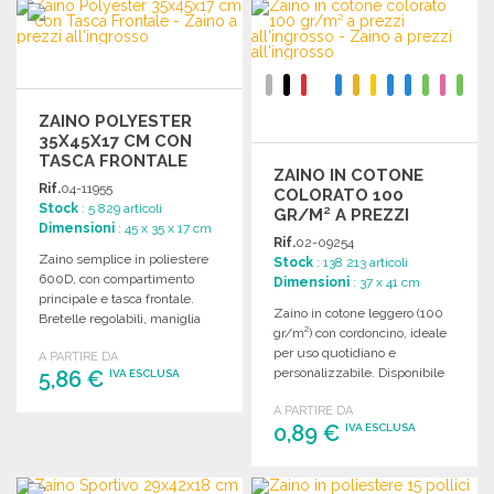
ORDINARE
Richiedi un preventivo
Richiedi un preventivo
ZAINO POLYESTER
35X45X17 CM CON
TASCA FRONTALE
ZAINO IN COTONE
Rif.
04-11955
COLORATO 100
Stock
: 5 829 articoli
GR/M² A PREZZI
Dimensioni
: 45 x 35 x 17 cm
ALL'INGROSSO
Rif.
02-09254
Zaino semplice in poliestere
Stock
: 138 213 articoli
600D, con compartimento
Dimensioni
: 37 x 41 cm
principale e tasca frontale.
Zaino in cotone leggero (100
Bretelle regolabili, maniglia
gr/m²) con cordoncino, ideale
superiore. Dimensioni: 35 x 45
per uso quotidiano e
A PARTIRE DA
x 17 cm.
personalizzabile. Disponibile
5,86 €
IVA ESCLUSA
in vari colori.
A PARTIRE DA
ORDINARE
0,89 €
IVA ESCLUSA
Richiedi un preventivo
ORDINARE