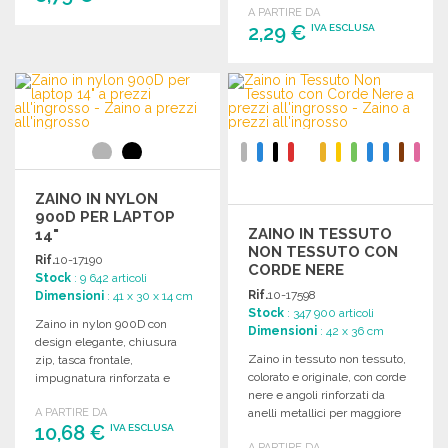
A PARTIRE DA
2,29 €
IVA ESCLUSA
ORDINARE
Richiedi un preventivo
ORDINARE
Richiedi un preventivo
ZAINO IN NYLON
900D PER LAPTOP
ZAINO IN TESSUTO
14"
NON TESSUTO CON
Rif.
10-17190
CORDE NERE
Stock
: 9 642 articoli
Rif.
10-17598
Dimensioni
: 41 x 30 x 14 cm
Stock
: 347 900 articoli
Zaino in nylon 900D con
Dimensioni
: 42 x 36 cm
design elegante, chiusura
Zaino in tessuto non tessuto,
zip, tasca frontale,
colorato e originale, con corde
impugnatura rinforzata e
nere e angoli rinforzati da
scomparto imbottito per laptop
A PARTIRE DA
anelli metallici per maggiore
fino a 14 pollici.
10,68 €
IVA ESCLUSA
sicurezza.
A PARTIRE DA