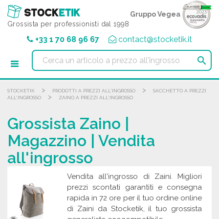
Pannello di gestione dei cookies
Gruppo Vegea
Grossista per professionisti dal 1998
+33 1 70 68 96 67
contact@stocketik.it

>
>
STOCKETIK
PRODOTTI A PREZZI ALL'INGROSSO
SACCHETTO A PREZZI
>
ALL'INGROSSO
ZAINO A PREZZI ALL'INGROSSO
Grossista Zaino |
Magazzino | Vendita
all'ingrosso
Vendita all'ingrosso di Zaini. Migliori
prezzi scontati garantiti e consegna
rapida in 72 ore per il tuo ordine online
di Zaini da Stocketik, il tuo grossista