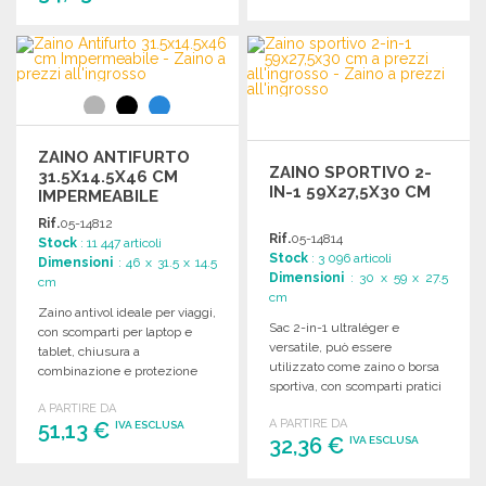
ORDINARE
ORDINARE
Richiedi un preventivo
Richiedi un preventivo
ZAINO ANTIFURTO
ZAINO SPORTIVO 2-
31.5X14.5X46 CM
IN-1 59X27,5X30 CM
IMPERMEABILE
Rif.
05-14812
Rif.
05-14814
Stock
: 11 447 articoli
Stock
: 3 096 articoli
Dimensioni
: 46 x 31.5 x 14.5
Dimensioni
: 30 x 59 x 27.5
cm
cm
Zaino antivol ideale per viaggi,
Sac 2-in-1 ultraléger e
con scomparti per laptop e
versatile, può essere
tablet, chiusura a
utilizzato come zaino o borsa
combinazione e protezione
sportiva, con scomparti pratici
RFID. Dimensioni: 31,5 x 14,5 x
e tasche multiple.
A PARTIRE DA
46 cm.
A PARTIRE DA
51,13 €
IVA ESCLUSA
32,36 €
IVA ESCLUSA
ORDINARE