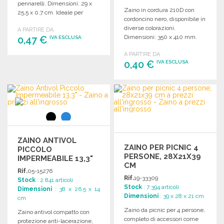
pennarelli. Dimensioni: 29 x
Zaino in cordura 210D con
25,5 x 0,7 cm. Ideale per
cordoncino nero, disponibile in
attività creative.
diverse colorazioni.
A PARTIRE DA
Dimensioni: 350 x 410 mm.
0,47 €
IVA ESCLUSA
A PARTIRE DA
ORDINARE
0,40 €
IVA ESCLUSA
Richiedi un preventivo
ORDINARE
Richiedi un preventivo
ZAINO ANTIVOL
ZAINO PER PICNIC 4
PICCOLO
PERSONE, 28X21X39
IMPERMEABILE 13,3"
CM
Rif.
05-15276
Rif.
19-33309
Stock
: 2 841 articoli
Stock
: 7 394 articoli
Dimensioni
: 38 x 26.5 x 14
Dimensioni
: 39 x 28 x 21 cm
cm
Zaino da picnic per 4 persone,
Zaino antivol compatto con
completo di accessori come
protezione anti-lacerazione,