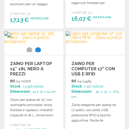
organizer frontale per
accessori per un viaggio
accessori. Dimensioni: 29 x 45
confortevole. Dimensioni: 32 x
A PARTIRE DA
x 10 cm.
A PARTIRE DA
46 x 12,5 cm.
16,07 €
IVA ESCLUSA
17,13 €
IVA ESCLUSA
ORDINARE
ORDINARE
Richiedi un preventivo
Richiedi un preventivo
ZAINO PER LAPTOP
ZAINO PER
15'' 18L NERO A
COMPUTER 17" CON
PREZZI
USB E RFID
ALL'INGROSSO
Rif.
04-01616
Rif.
04-13464
Stock
: 13 556 articoli
Stock
: 1 907 articoli
Dimensioni
: 43 x 32 x 14 cm
Dimensioni
: 45 x 32 x 16.5
cm
Zaino per laptop da 15", con
scomparto principale, tasca
Zaino elegante per laptop da
frontale e spallacci imbottiti.
17 pollici, con porta USB,
Capacità di 18 L, dimensioni
protezione RFID e tasche
32 x 43 x 14 cm.
aggiuntive. Facile da
A PARTIRE DA
trasportare e pratico.