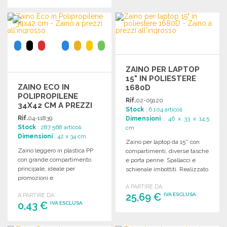
Richiedi un preventivo
ORDINARE
Richiedi un preventivo
ZAINO PER LAPTOP
15" IN POLIESTERE
ZAINO ECO IN
1680D
POLIPROPILENE
Rif.
02-09120
34X42 CM A PREZZI
Stock
: 6 104 articoli
ALL'INGROSSO
Rif.
04-11839
Dimensioni
: 46 x 33 x 14.5
Stock
: 287 568 articoli
cm
Dimensioni
: 42 x 34 cm
Zaino per laptop da 15'' con
Zaino leggero in plastica PP
compartimenti, diverse tasche
con grande compartimento
e porta penne. Spallacci e
principale, ideale per
schienale imbottiti. Realizzato
promozioni e
in poliestere 1680D.
personalizzazioni.
A PARTIRE DA
25,69 €
IVA ESCLUSA
A PARTIRE DA
Dimensioni: 34 x 42 cm.
0,43 €
IVA ESCLUSA
ORDINARE