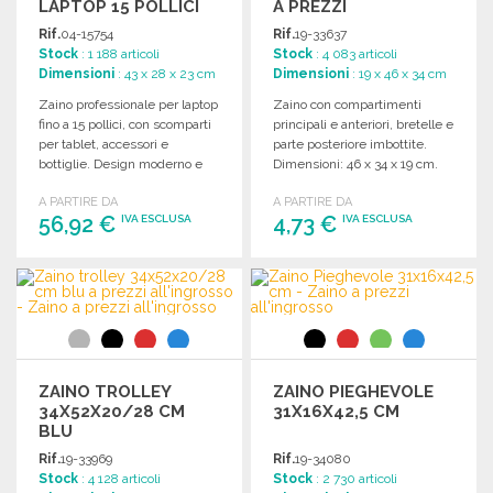
LAPTOP 15 POLLICI
A PREZZI
ALL'INGROSSO
Rif.
04-15754
Rif.
19-33637
Stock
: 1 188 articoli
Stock
: 4 083 articoli
Dimensioni
: 43 x 28 x 23 cm
Dimensioni
: 19 x 46 x 34 cm
Zaino professionale per laptop
Zaino con compartimenti
fino a 15 pollici, con scomparti
principali e anteriori, bretelle e
per tablet, accessori e
parte posteriore imbottite.
bottiglie. Design moderno e
Dimensioni: 46 x 34 x 19 cm.
funzionale.
A PARTIRE DA
A PARTIRE DA
56,92 €
4,73 €
IVA ESCLUSA
IVA ESCLUSA
ORDINARE
ORDINARE
Richiedi un preventivo
Richiedi un preventivo
ZAINO TROLLEY
ZAINO PIEGHEVOLE
34X52X20/28 CM
31X16X42,5 CM
BLU
Rif.
19-33969
Rif.
19-34080
Stock
: 4 128 articoli
Stock
: 2 730 articoli