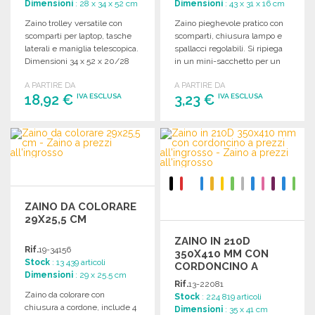
Dimensioni
: 28 x 34 x 52 cm
Dimensioni
: 43 x 31 x 16 cm
Zaino trolley versatile con
Zaino pieghevole pratico con
scomparti per laptop, tasche
scomparti, chiusura lampo e
laterali e maniglia telescopica.
spallacci regolabili. Si ripiega
Dimensioni 34 x 52 x 20/28
in un mini-sacchetto per un
cm.
facile trasporto.
A PARTIRE DA
A PARTIRE DA
18,92 €
3,23 €
IVA ESCLUSA
IVA ESCLUSA
ORDINARE
ORDINARE
Richiedi un preventivo
Richiedi un preventivo
ZAINO DA COLORARE
29X25,5 CM
ZAINO IN 210D
Rif.
19-34156
350X410 MM CON
Stock
: 13 439 articoli
CORDONCINO A
Dimensioni
: 29 x 25.5 cm
PREZZI
Rif.
13-22081
ALL'INGROSSO
Zaino da colorare con
Stock
: 224 819 articoli
chiusura a cordone, include 4
Dimensioni
: 35 x 41 cm