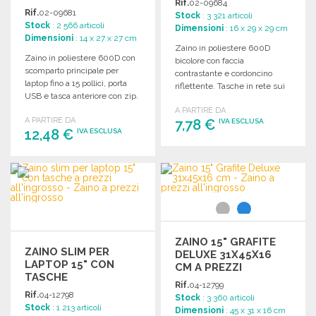
Rif.
02-09684
Rif.
02-09681
Stock
: 3 321 articoli
Stock
: 2 566 articoli
Dimensioni
: 16 x 29 x 29 cm
Dimensioni
: 14 x 27 x 27 cm
Zaino in poliestere 600D
Zaino in poliestere 600D con
bicolore con faccia
scomparto principale per
contrastante e cordoncino
laptop fino a 15 pollici, porta
riflettente. Tasche in rete sui
USB e tasca anteriore con zip.
lati per una maggiore praticità.
A PARTIRE DA
A PARTIRE DA
7,78 €
IVA ESCLUSA
12,48 €
IVA ESCLUSA
ORDINARE
ORDINARE
Richiedi un preventivo
Richiedi un preventivo
ZAINO 15" GRAFITE
ZAINO SLIM PER
DELUXE 31X45X16
LAPTOP 15" CON
CM A PREZZI
TASCHE
ALL'INGROSSO
Rif.
04-12799
Rif.
04-12798
Stock
: 3 360 articoli
Stock
: 1 213 articoli
Dimensioni
: 45 x 31 x 16 cm