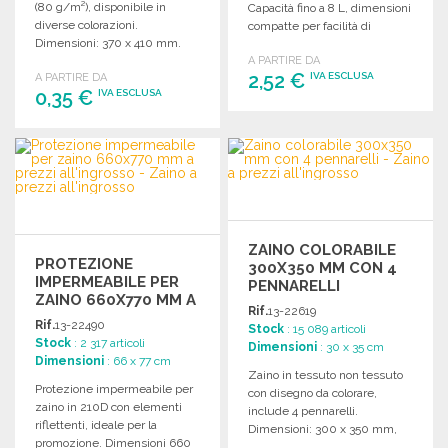
(80 g/m²), disponibile in
Capacità fino a 8 L, dimensioni
diverse colorazioni.
compatte per facilità di
Dimensioni: 370 x 410 mm.
trasporto.
Perfetto per ogni occasione.
A PARTIRE DA
2,52 €
IVA ESCLUSA
A PARTIRE DA
0,35 €
IVA ESCLUSA
ORDINARE
ORDINARE
Richiedi un preventivo
Richiedi un preventivo
ZAINO COLORABILE
PROTEZIONE
300X350 MM CON 4
IMPERMEABILE PER
PENNARELLI
ZAINO 660X770 MM A
Rif.
13-22619
PREZZI
Rif.
13-22490
Stock
: 15 089 articoli
ALL'INGROSSO
Stock
: 2 317 articoli
Dimensioni
: 30 x 35 cm
Dimensioni
: 66 x 77 cm
Zaino in tessuto non tessuto
Protezione impermeabile per
con disegno da colorare,
zaino in 210D con elementi
include 4 pennarelli.
riflettenti, ideale per la
Dimensioni: 300 x 350 mm,
promozione. Dimensioni 660
perfetto per i bambini.