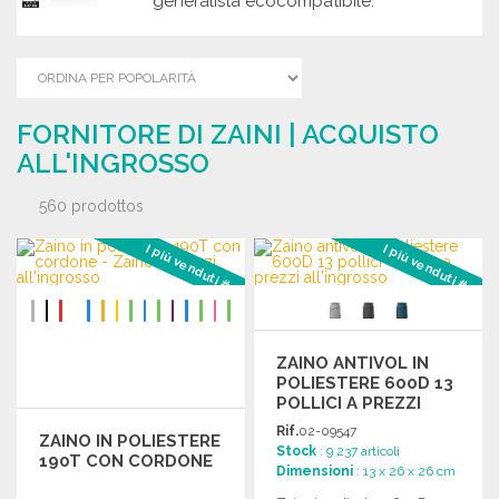
generalista ecocompatibile.
FORNITORE DI ZAINI | ACQUISTO
ALL'INGROSSO
560 prodottos
I più venduti #1
I più venduti #2
ZAINO ANTIVOL IN
POLIESTERE 600D 13
POLLICI A PREZZI
ALL'INGROSSO
Rif.
02-09547
ZAINO IN POLIESTERE
Stock
: 9 237 articoli
190T CON CORDONE
Dimensioni
: 13 x 26 x 26 cm