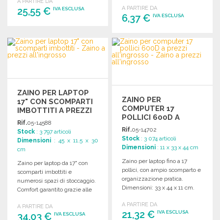
A PARTIRE DA
A PARTIRE DA
25,55 €
IVA ESCLUSA
6,37 €
IVA ESCLUSA
ORDINARE
ORDINARE
Richiedi un preventivo
Richiedi un preventivo
ZAINO PER LAPTOP
ZAINO PER
17" CON SCOMPARTI
COMPUTER 17
IMBOTTITI A PREZZI
POLLICI 600D A
ALL'INGROSSO
Rif.
05-14588
PREZZI
Rif.
05-14702
Stock
: 3 797 articoli
ALL'INGROSSO
Stock
: 3 074 articoli
Dimensioni
: 45 x 11.5 x 30
Dimensioni
: 11 x 33 x 44 cm
cm
Zaino per laptop fino a 17
Zaino per laptop da 17" con
pollici, con ampio scomparto e
scomparti imbottiti e
organizzazione pratica.
numerosi spazi di stoccaggio.
Dimensioni: 33 x 44 x 11 cm.
Comfort garantito grazie alle
spalline e al retro imbottiti.
A PARTIRE DA
A PARTIRE DA
21,32 €
IVA ESCLUSA
34,03 €
IVA ESCLUSA