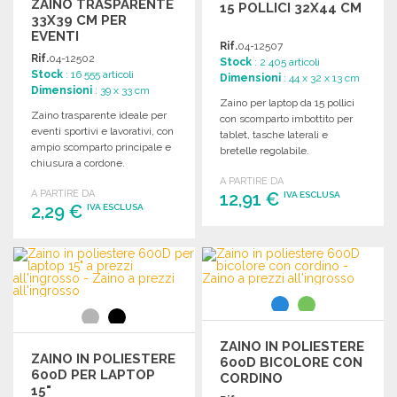
ZAINO TRASPARENTE
15 POLLICI 32X44 CM
33X39 CM PER
EVENTI
Rif.
04-12507
Rif.
04-12502
Stock
: 2 405 articoli
Stock
: 16 555 articoli
Dimensioni
: 44 x 32 x 13 cm
Dimensioni
: 39 x 33 cm
Zaino per laptop da 15 pollici
Zaino trasparente ideale per
con scomparto imbottito per
eventi sportivi e lavorativi, con
tablet, tasche laterali e
ampio scomparto principale e
bretelle regolabile.
chiusura a cordone.
Dimensioni: 32 x 44 x 13 cm.
Dimensioni: 33 x 39 cm.
A PARTIRE DA
A PARTIRE DA
12,91 €
IVA ESCLUSA
2,29 €
IVA ESCLUSA
ORDINARE
ORDINARE
Richiedi un preventivo
Richiedi un preventivo
ZAINO IN POLIESTERE
ZAINO IN POLIESTERE
600D BICOLORE CON
600D PER LAPTOP
CORDINO
15"