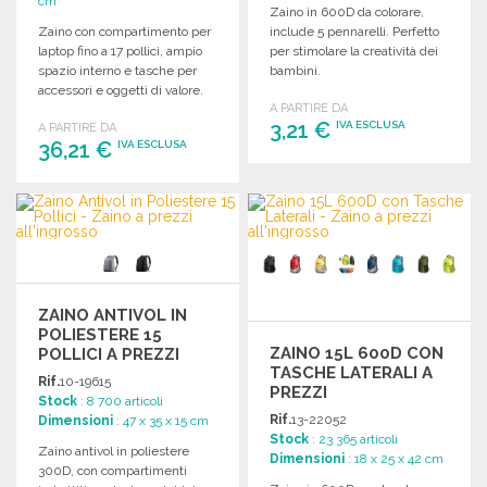
cm
Zaino in 600D da colorare,
Zaino con compartimento per
include 5 pennarelli. Perfetto
laptop fino a 17 pollici, ampio
per stimolare la creatività dei
spazio interno e tasche per
bambini.
accessori e oggetti di valore.
A PARTIRE DA
Dimensioni: 31,5 x 47 x 21,6
3,21 €
IVA ESCLUSA
A PARTIRE DA
cm.
36,21 €
IVA ESCLUSA
ORDINARE
ORDINARE
Richiedi un preventivo
Richiedi un preventivo
ZAINO ANTIVOL IN
POLIESTERE 15
ZAINO 15L 600D CON
POLLICI A PREZZI
TASCHE LATERALI A
ALL'INGROSSO
Rif.
10-19615
PREZZI
Stock
: 8 700 articoli
ALL'INGROSSO
Rif.
13-22052
Dimensioni
: 47 x 35 x 15 cm
Stock
: 23 365 articoli
Zaino antivol in poliestere
Dimensioni
: 18 x 25 x 42 cm
300D, con compartimenti