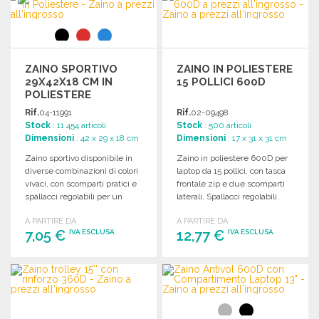
Richiedi un preventivo
ZAINO SPORTIVO
ZAINO IN POLIESTERE
29X42X18 CM IN
15 POLLICI 600D
POLIESTERE
Rif.
04-11991
Rif.
02-09498
Stock
: 11 454 articoli
Stock
: 500 articoli
Dimensioni
: 42 x 29 x 18 cm
Dimensioni
: 17 x 31 x 31 cm
Zaino sportivo disponibile in
Zaino in poliestere 600D per
diverse combinazioni di colori
laptop da 15 pollici, con tasca
vivaci, con scomparti pratici e
frontale zip e due scomparti
spallacci regolabili per un
laterali. Spallacci regolabili.
trasporto comodo.
A PARTIRE DA
A PARTIRE DA
7,05 €
12,77 €
IVA ESCLUSA
IVA ESCLUSA
ORDINARE
ORDINARE
Richiedi un preventivo
Richiedi un preventivo