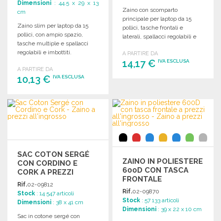
Dimensioni
: 44.5 x 29 x 13
Zaino con scomparto
cm
principale per laptop da 15
Zaino slim per laptop da 15
pollici, tasche frontali e
pollici, con ampio spazio,
laterali, spallacci regolabili e
tasche multiple e spallacci
maniglia superiore.
regolabili e imbottiti.
A PARTIRE DA
Dimensioni: 31 x 45 x 16 cm.
Dimensioni: 29 x 44,5 x 13 cm.
14,17 €
IVA ESCLUSA
A PARTIRE DA
10,13 €
IVA ESCLUSA
ORDINARE
Richiedi un preventivo
ORDINARE
Richiedi un preventivo
SAC COTON SERGÉ
ZAINO IN POLIESTERE
CON CORDINO E
600D CON TASCA
CORK A PREZZI
FRONTALE
ALL'INGROSSO
Rif.
02-09812
Rif.
02-09870
Stock
: 14 547 articoli
Stock
: 57 133 articoli
Dimensioni
: 38 x 41 cm
Dimensioni
: 39 x 22 x 10 cm
Sac in cotone sergé con