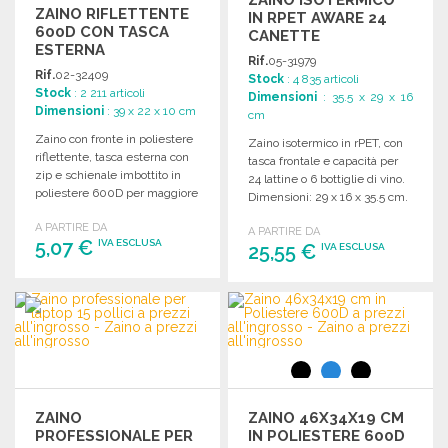
ZAINO ISOTERMICO
ZAINO RIFLETTENTE
IN RPET AWARE 24
600D CON TASCA
CANETTE
ESTERNA
Rif.
05-31979
Rif.
02-32409
Stock
: 4 835 articoli
Stock
: 2 211 articoli
Dimensioni
: 35.5 x 29 x 16
Dimensioni
: 39 x 22 x 10 cm
cm
Zaino con fronte in poliestere
Zaino isotermico in rPET, con
riflettente, tasca esterna con
tasca frontale e capacità per
zip e schienale imbottito in
24 lattine o 6 bottiglie di vino.
poliestere 600D per maggiore
Dimensioni: 29 x 16 x 35.5 cm.
comfort.
A PARTIRE DA
A PARTIRE DA
5,07 €
IVA ESCLUSA
25,55 €
IVA ESCLUSA
ORDINARE
ORDINARE
Richiedi un preventivo
Richiedi un preventivo
ZAINO
ZAINO 46X34X19 CM
PROFESSIONALE PER
IN POLIESTERE 600D