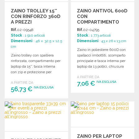
ZAINO TROLLEY 15''
ZAINO ANTIVOL 600D
CON RINFORZO 360D
CON
A PREZZI
COMPARTIMENTO
ALL'INGROSSO
LAPTOP 13" A PREZZI
Rif.
02-09548
Rif.
02-04795
ALL'INGROSSO
Stock
: 1 910 articoli
Stock
: 1 773 articoli
Dimensioni
: 46 x 32.5 x 12.5
Dimensioni
: 43 x 26 x 13 cm
cm
Zaino in poliestere 600D con
Zaino trolley con spalliera
spallacci imbottiti, scomparto
rinforzata, compartimento per
principale e tasca interna per
laptop da 15'', tasca interna
laptop da 13 pollici, chiusura
con zip e protezione per
sicura.
A PARTIRE DA
ruote.
7,06 €
IVA ESCLUSA
A PARTIRE DA
56,73 €
IVA ESCLUSA
ORDINARE
ORDINARE
Richiedi un preventivo
Richiedi un preventivo
ZAINO PER LAPTOP