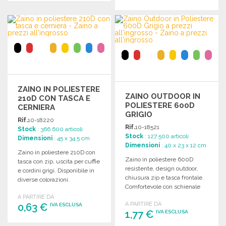
ORDINARE
ORDINARE
Richiedi un preventivo
Richiedi un preventivo
ZAINO IN POLIESTERE
ZAINO OUTDOOR IN
210D CON TASCA E
POLIESTERE 600D
CERNIERA
GRIGIO
Rif.
10-18220
Rif.
10-18521
Stock
: 366 600 articoli
Stock
: 127 500 articoli
Dimensioni
: 45 x 34.5 cm
Dimensioni
: 40 x 23 x 12 cm
Zaino in poliestere 210D con
Zaino in poliestere 600D
tasca con zip, uscita per cuffie
resistente, design outdoor,
e cordini grigi. Disponibile in
chiusura zip e tasca frontale.
diverse colorazioni.
Comfortevole con schienale
imbottito e spallacci.
A PARTIRE DA
A PARTIRE DA
0,63 €
IVA ESCLUSA
1,77 €
IVA ESCLUSA