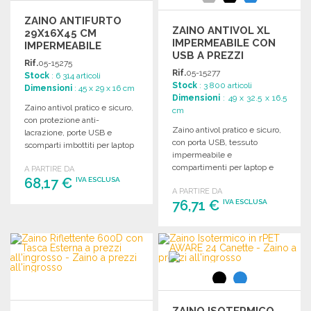
ZAINO ANTIFURTO
ZAINO ANTIVOL XL
29X16X45 CM
IMPERMEABILE CON
IMPERMEABILE
USB A PREZZI
Rif.
05-15275
ALL'INGROSSO
Rif.
05-15277
Stock
: 6 314 articoli
Stock
: 3 800 articoli
Dimensioni
: 45 x 29 x 16 cm
Dimensioni
: 49 x 32.5 x 16.5
Zaino antivol pratico e sicuro,
cm
con protezione anti-
Zaino antivol pratico e sicuro,
lacrazione, porte USB e
con porta USB, tessuto
scomparti imbottiti per laptop
impermeabile e
e tablet.
compartimenti per laptop e
A PARTIRE DA
68,17 €
tablet. Dimensioni: 32,5 x 16,5
IVA ESCLUSA
A PARTIRE DA
x 49 cm.
76,71 €
IVA ESCLUSA
ORDINARE
Richiedi un preventivo
ORDINARE
Richiedi un preventivo