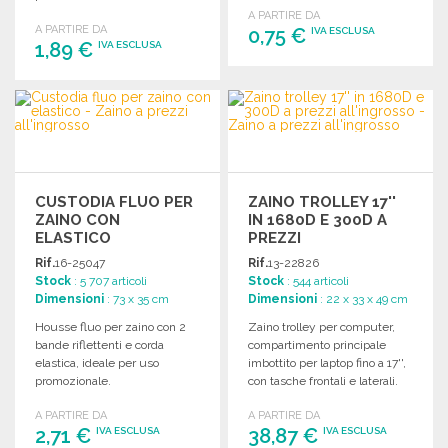
x 770 mm.
A PARTIRE DA
A PARTIRE DA
0,75 €
IVA ESCLUSA
1,89 €
IVA ESCLUSA
ORDINARE
ORDINARE
Richiedi un preventivo
Richiedi un preventivo
CUSTODIA FLUO PER
ZAINO TROLLEY 17''
ZAINO CON
IN 1680D E 300D A
ELASTICO
PREZZI
ALL'INGROSSO
Rif.
16-25047
Rif.
13-22826
Stock
: 5 707 articoli
Stock
: 544 articoli
Dimensioni
: 73 x 35 cm
Dimensioni
: 22 x 33 x 49 cm
Housse fluo per zaino con 2
Zaino trolley per computer,
bande riflettenti e corda
compartimento principale
elastica, ideale per uso
imbottito per laptop fino a 17'',
promozionale.
con tasche frontali e laterali.
Peso: 1,80 kg.
A PARTIRE DA
A PARTIRE DA
2,71 €
38,87 €
IVA ESCLUSA
IVA ESCLUSA