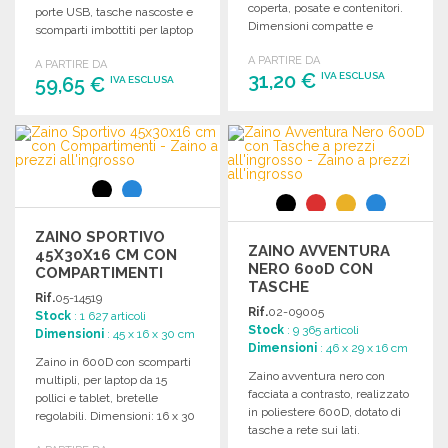
coperta, posate e contenitori.
porte USB, tasche nascoste e
Dimensioni compatte e
scomparti imbottiti per laptop
leggero.
e tablet.
A PARTIRE DA
A PARTIRE DA
31,20 €
IVA ESCLUSA
59,65 €
IVA ESCLUSA
ORDINARE
ORDINARE
Richiedi un preventivo
Richiedi un preventivo
ZAINO SPORTIVO
ZAINO AVVENTURA
45X30X16 CM CON
NERO 600D CON
COMPARTIMENTI
TASCHE
Rif.
05-14519
Rif.
02-09005
Stock
: 1 627 articoli
Stock
: 9 365 articoli
Dimensioni
: 45 x 16 x 30 cm
Dimensioni
: 46 x 29 x 16 cm
Zaino in 600D con scomparti
Zaino avventura nero con
multipli, per laptop da 15
facciata a contrasto, realizzato
pollici e tablet, bretelle
in poliestere 600D, dotato di
regolabili. Dimensioni: 16 x 30
tasche a rete sui lati.
x 45 cm.