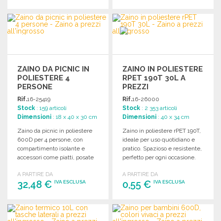
ORDINARE
ORDINARE
Richiedi un preventivo
Richiedi un preventivo
ZAINO DA PICNIC IN
ZAINO IN POLIESTERE
POLIESTERE 4
RPET 190T 30L A
PERSONE
PREZZI
ALL'INGROSSO
Rif.
16-25419
Rif.
16-26000
Stock
: 159 articoli
Stock
: 2 353 articoli
Dimensioni
: 18 x 40 x 30 cm
Dimensioni
: 40 x 34 cm
Zaino da picnic in poliestere
Zaino in poliestere rPET 190T,
600D per 4 persone, con
ideale per uso quotidiano e
compartimento isolante e
pratico. Spazioso e resistente,
accessori come piatti, posate
perfetto per ogni occasione.
e bicchieri.
A PARTIRE DA
A PARTIRE DA
32,48 €
0,55 €
IVA ESCLUSA
IVA ESCLUSA
ORDINARE
ORDINARE
Richiedi un preventivo
Richiedi un preventivo