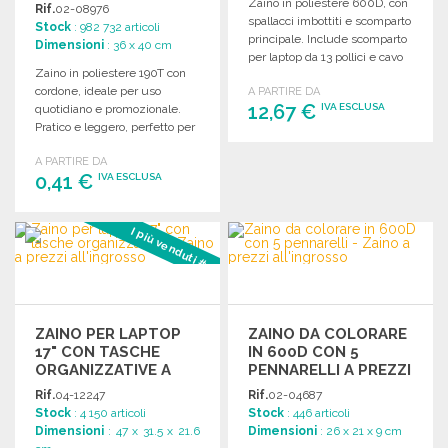
Zaino in poliestere 600D, con
Rif.
02-08976
spallacci imbottiti e scomparto
Stock
: 982 732 articoli
principale. Include scomparto
Dimensioni
: 36 x 40 cm
per laptop da 13 pollici e cavo
Zaino in poliestere 190T con
USB.
cordone, ideale per uso
A PARTIRE DA
12,67 €
IVA ESCLUSA
quotidiano e promozionale.
Pratico e leggero, perfetto per
ogni occasione.
ORDINARE
A PARTIRE DA
0,41 €
IVA ESCLUSA
Richiedi un preventivo
ORDINARE
I più venduti #3
Richiedi un preventivo
ZAINO PER LAPTOP
ZAINO DA COLORARE
17" CON TASCHE
IN 600D CON 5
ORGANIZZATIVE A
PENNARELLI A PREZZI
PREZZI
ALL'INGROSSO
Rif.
04-12247
Rif.
02-04687
ALL'INGROSSO
Stock
: 4 150 articoli
Stock
: 446 articoli
Dimensioni
: 47 x 31.5 x 21.6
Dimensioni
: 26 x 21 x 9 cm