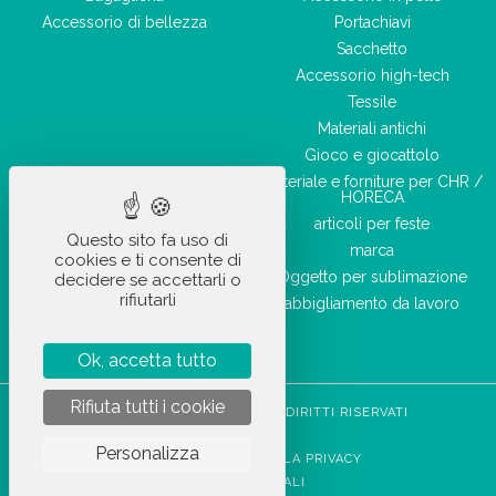
Accessorio di bellezza
Portachiavi
Sacchetto
Accessorio high-tech
Tessile
Materiali antichi
Gioco e giocattolo
Materiale e forniture per CHR /
HORECA
articoli per feste
Questo sito fa uso di
marca
cookies e ti consente di
Oggetto per sublimazione
decidere se accettarli o
rifiutarli
abbigliamento da lavoro
Ok, accetta tutto
Rifiuta tutti i cookie
STOCKETIK © 2023 - TUTTI I DIRITTI RISERVATI
CGVU
Personalizza
INFORMATIVA SULLA PRIVACY
NOTE LEGALI