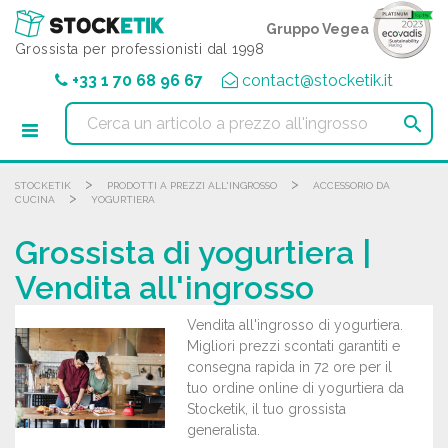
Pannello di gestione dei cookies
Gruppo Vegea
Grossista per professionisti dal 1998
+33 1 70 68 96 67
contact@stocketik.it

>
>
STOCKETIK
PRODOTTI A PREZZI ALL'INGROSSO
ACCESSORIO DA
>
CUCINA
YOGURTIERA
Grossista di yogurtiera |
Vendita all'ingrosso
Vendita all'ingrosso di yogurtiera.
Migliori prezzi scontati garantiti e
consegna rapida in 72 ore per il
tuo ordine online di yogurtiera da
Stocketik, il tuo grossista
generalista.