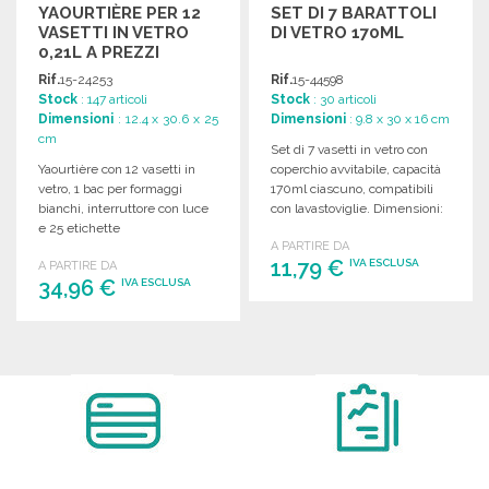
YAOURTIÈRE PER 12
SET DI 7 BARATTOLI
VASETTI IN VETRO
DI VETRO 170ML
0,21L A PREZZI
ALL'INGROSSO
Rif.
15-24253
Rif.
15-44598
Stock
: 147 articoli
Stock
: 30 articoli
Dimensioni
: 12.4 x 30.6 x 25
Dimensioni
: 9.8 x 30 x 16 cm
cm
Set di 7 vasetti in vetro con
Yaourtière con 12 vasetti in
coperchio avvitabile, capacità
vetro, 1 bac per formaggi
170ml ciascuno, compatibili
bianchi, interruttore con luce
con lavastoviglie. Dimensioni:
e 25 etichette
30 x 16 x 9,8 cm.
A PARTIRE DA
personalizzabili.
11,79 €
IVA ESCLUSA
A PARTIRE DA
34,96 €
IVA ESCLUSA
ORDINARE
ORDINARE
Richiedi un preventivo
Richiedi un preventivo