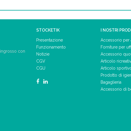
STOCKETIK
I NOSTRI PRO
Presentazione
Accessorio per 
Funzionamento
Forniture per uff
ll'ingrosso con
Notizie
Accessorio quo
CGV
Articolo ricreati
CGU
Articolo sportiv
Prodotto di igie
Bagaglieria
Accessorio di b