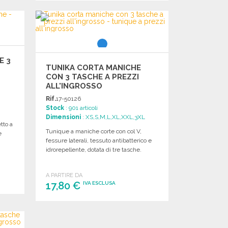
ORDINARE
Richiedi un preventivo
E 3
TUNIKA CORTA MANICHE
CON 3 TASCHE A PREZZI
ALL'INGROSSO
Rif.
17-50126
Stock
: 901 articoli
Dimensioni
: XS,S,M,L,XL,XXL,3XL
tto a
Tunique a maniche corte con col V,
e
fessure laterali, tessuto antibatterico e
idrorepellente, dotata di tre tasche.
A PARTIRE DA
17,80 €
IVA ESCLUSA
ORDINARE
Richiedi un preventivo