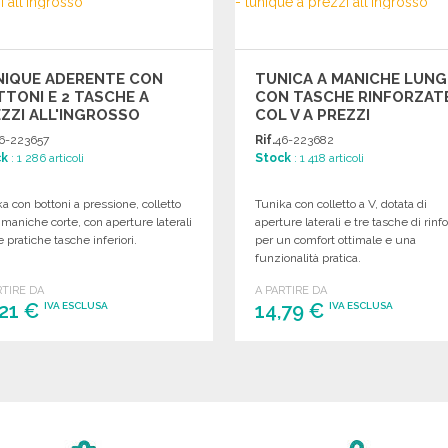
NIQUE ADERENTE CON
TUNICA A MANICHE LUN
TONI E 2 TASCHE A
CON TASCHE RINFORZATE
ZZI ALL'INGROSSO
COL V A PREZZI
ALL'INGROSSO
6-223657
Rif.
46-223682
ck
: 1 286 articoli
Stock
: 1 418 articoli
a con bottoni a pressione, colletto
Tunika con colletto a V, dotata di
maniche corte, con aperture laterali
aperture laterali e tre tasche di rinf
 pratiche tasche inferiori.
per un comfort ottimale e una
funzionalità pratica.
RTIRE DA
A PARTIRE DA
,21 €
14,79 €
IVA ESCLUSA
IVA ESCLUSA
ORDINARE
ORDINARE
Richiedi un preventivo
Richiedi un preventivo