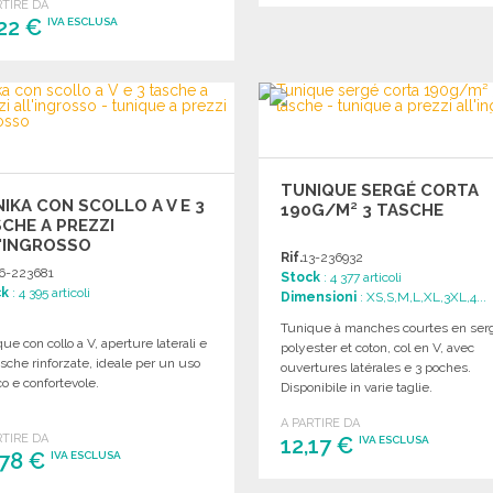
RTIRE DA
,22 €
ORDINARE
IVA ESCLUSA
Richiedi un preventivo
ORDINARE
Richiedi un preventivo
TUNIQUE SERGÉ CORTA
IKA CON SCOLLO A V E 3
190G/M² 3 TASCHE
CHE A PREZZI
'INGROSSO
Rif.
13-236932
6-223681
Stock
: 4 377 articoli
ck
: 4 395 articoli
Dimensioni
: XS,S,M,L,XL,3XL,4...
Tunique à manches courtes en ser
ue con collo a V, aperture laterali e
polyester et coton, col en V, avec
asche rinforzate, ideale per un uso
ouvertures latérales e 3 poches.
co e confortevole.
Disponibile in varie taglie.
A PARTIRE DA
RTIRE DA
12,17 €
IVA ESCLUSA
,78 €
IVA ESCLUSA