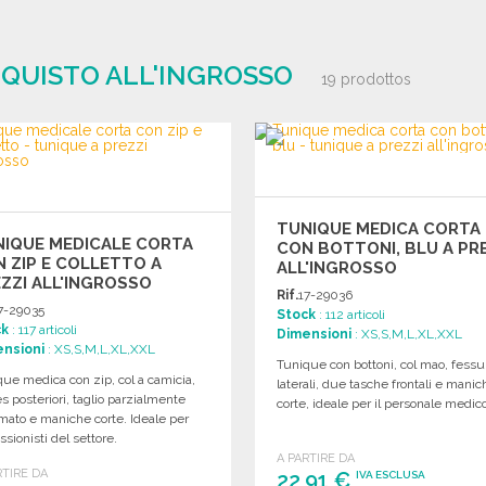
CQUISTO ALL'INGROSSO
19 prodottos
TUNIQUE MEDICA CORTA
NIQUE MEDICALE CORTA
CON BOTTONI, BLU A PR
 ZIP E COLLETTO A
ALL'INGROSSO
ZZI ALL'INGROSSO
Rif.
17-29036
7-29035
Stock
: 112 articoli
ck
: 117 articoli
Dimensioni
: XS,S,M,L,XL,XXL
nsioni
: XS,S,M,L,XL,XXL
Tunique con bottoni, col mao, fessu
ue medica con zip, col a camicia,
laterali, due tasche frontali e manic
s posteriori, taglio parzialmente
corte, ideale per il personale medico
mato e maniche corte. Ideale per
ssionisti del settore.
A PARTIRE DA
RTIRE DA
22,91 €
IVA ESCLUSA