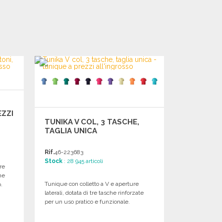
EZZI
TUNIKA V COL, 3 TASCHE,
TAGLIA UNICA
Rif.
46-223683
Stock
: 28 945 articoli
re
he
Tunique con colletto a V e aperture
.
laterali, dotata di tre tasche rinforzate
per un uso pratico e funzionale.