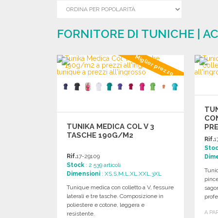
FORNITORE DI TUNICHE | A
Miglior prezzo
TU
CON
TUNIKA MEDICA COL V 3
PRE
TASCHE 190G/M2
Rif.
1
Sto
Rif.
17-29109
Dime
Stock
: 2 539 articoli
Tuniq
Dimensioni
: XS,S,M,L,XL,XXL,3XL
pince
Tunique medica con colletto a V, fessure
sago
laterali e tre tasche. Composizione in
profe
poliestere e cotone, leggera e
A PA
resistente.