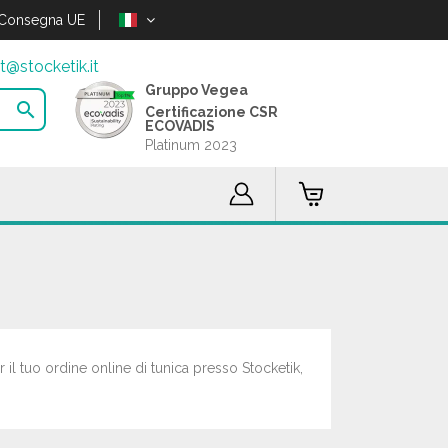
Consegna UE
t@stocketik.it
Gruppo Vegea

Certificazione CSR
ECOVADIS
Platinum 2023
r il tuo ordine online di tunica presso Stocketik,