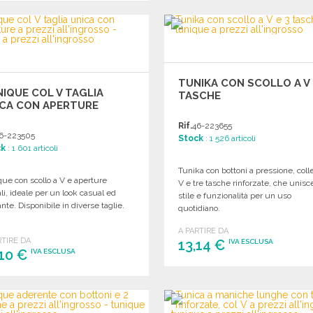
ORDINARE
ORDINARE
Richiedi un preventivo
Richiedi un preventivo
TUNIKA CON SCOLLO A V 
IQUE COL V TAGLIA
TASCHE
ICA CON APERTURE
Rif.
46-223655
6-223505
Stock
: 1 526 articoli
ck
: 1 601 articoli
Tunika con bottoni a pressione, colle
ue con scollo a V e aperture
V e tre tasche rinforzate, che unisc
ali, ideale per un look casual ed
stile e funzionalità per un uso
nte. Disponibile in diverse taglie.
quotidiano.
A PARTIRE DA
RTIRE DA
13,14 €
IVA ESCLUSA
,10 €
IVA ESCLUSA
ORDINARE
ORDINARE
Richiedi un preventivo
Richiedi un preventivo