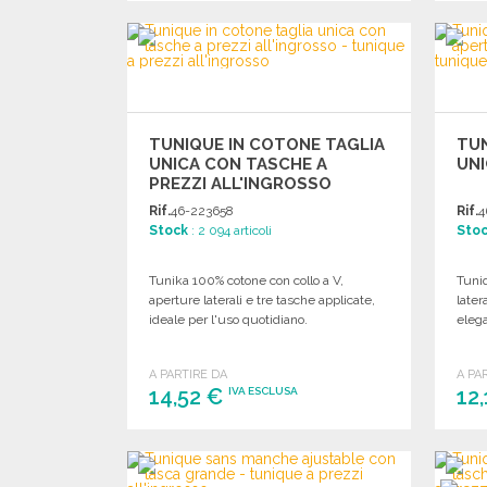
ORDINARE
Richiedi un preventivo
TUNIQUE IN COTONE TAGLIA
TUN
UNICA CON TASCHE A
UN
PREZZI ALL'INGROSSO
Rif.
46-223658
Rif.
4
Stock
: 2 094 articoli
Sto
Tunika 100% cotone con collo a V,
Tuniq
aperture laterali e tre tasche applicate,
later
ideale per l'uso quotidiano.
elega
A PARTIRE DA
A PA
14,52 €
12
IVA ESCLUSA
ORDINARE
Richiedi un preventivo