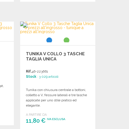
ORDINARE
Richiedi un preventivo
TUNIKA V COLLO 3 TASCHE
TAGLIA UNICA
Rif.
46-223661
Stock
: 3 029 articoli
gé,
Tunika con chiusura centrale a bottoni,
colletto a V, fessure laterali e tre tasche
applicate per uno stile pratico ed
elegante.
A PARTIRE DA
11,80 €
IVA ESCLUSA