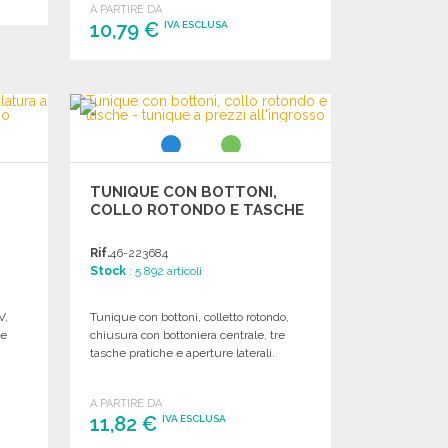
A PARTIRE DA
10,79 €
IVA ESCLUSA
ORDINARE
Richiedi un preventivo
TUNIQUE CON BOTTONI,
COLLO ROTONDO E TASCHE
Rif.
46-223684
Stock
: 5 892 articoli
V,
Tunique con bottoni, colletto rotondo,
he
chiusura con bottoniera centrale, tre
tasche pratiche e aperture laterali.
A PARTIRE DA
11,82 €
IVA ESCLUSA