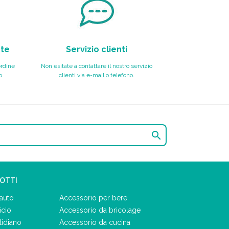
nte
Servizio clienti
ordine
Non esitate a contattare il nostro servizio
o
clienti via e-mail o telefono.

DOTTI
auto
Accessorio per bere
icio
Accessorio da bricolage
tidiano
Accessorio da cucina