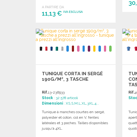
30
A PARTIRE DA
11,13 €
IVA ESCLUSA
ORDINARE
Richiedi un preventivo
TUNIQUE CORTA IN SERGÉ
TUN
190G/M², 3 TASCHE
CON
TA
Rif.
13-236933
Rif.
4
Stock
: 32 578 articoli
Sto
Dimensioni
: XS,S,M,L,XL,3XL,4...
Tunique à manches courtes en sergé,
Tuniq
polyester et coton, col en V, fentes
apert
latérales et 3 poches. Tailles disponibles
quatt
jusqu'à 4XL.
quoti