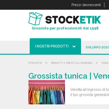
Pannello di gestione dei cookies
Prezzi decrescenti
Grossista per professionisti dal 1998
I NOSTRI PRODOTTI
SVILUPPO SOST
>
>
STOCKETIK
PRODOTTI A PREZZI ALL'INGROSSO
TESSIL
Grossista tunica | Ven
Vendita all'ingrosso di t
il tuo grossista generalis