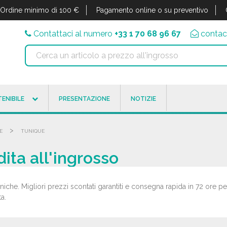
Ordine minimo di 100 €
Pagamento online o su preventivo
Contattaci al numero
+33 1 70 68 96 67
contac
ENIBILE
PRESENTAZIONE
NOTIZIE
>
E
TUNIQUE
dita all'ingrosso
uniche. Migliori prezzi scontati garantiti e consegna rapida in 72 ore pe
ta.