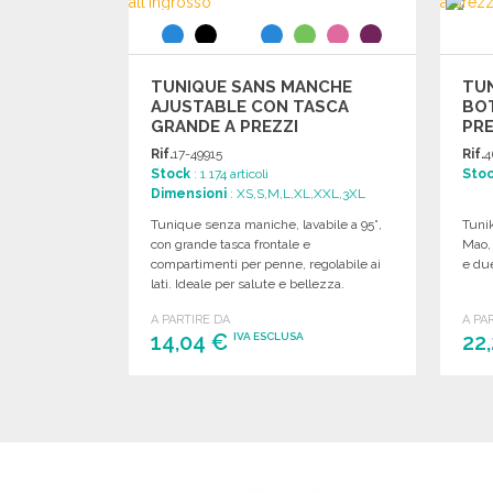
TUNIQUE SANS MANCHE
TU
AJUSTABLE CON TASCA
BOT
GRANDE A PREZZI
PRE
ALL'INGROSSO
Rif.
17-49915
Rif.
4
Stock
: 1 174 articoli
Sto
Dimensioni
: XS,S,M,L,XL,XXL,3XL
Tunique senza maniche, lavabile a 95°,
Tunik
con grande tasca frontale e
Mao, 
compartimenti per penne, regolabile ai
e due
lati. Ideale per salute e bellezza.
A PARTIRE DA
A PA
14,04 €
22
IVA ESCLUSA
ORDINARE
Richiedi un preventivo