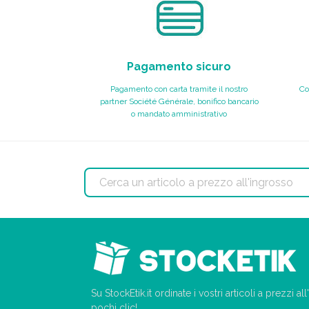
Pagamento sicuro
Pagamento con carta tramite il nostro
Co
partner Société Générale, bonifico bancario
o mandato amministrativo
Su StockEtik.it ordinate i vostri articoli a prezzi a
pochi clic!