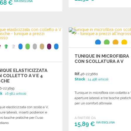
,68 €
IVA ESCLUSA
ORDINARE
ORDINARE
Richiedi un preventivo
Richiedi un preventivo
TUNIQUE IN MICROFIBRA
CON SCOLLATURA A V
IQUE ELASTICIZZATA
Rif.
46-223660
 COLLETTO A V E 4
Stock
: 14 498 articoli
SCHE
6-223659
Tunique in microfibra con colletto a 
ck
: 16 582 articoli
aperture laterali e tre tasche pratic
per un comfort ottimale.
ue elasticizzata con scollo a V,
ure laterali, inserti posteriori e
ro tasche pratiche per l'uso
A PARTIRE DA
15,89 €
diano.
IVA ESCLUSA