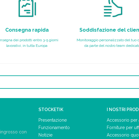
Consegna rapida
Soddisfazione del clie
nsegna dei prodotti entro 3-5 giorni
Monitoraggio personalizzato del tuo 
lavorativi, in tutta Europa
da parte del nostro team dedicat
STOCKETIK
I NOSTRI PRO
Presentazione
Accessorio per 
Funzionamento
Forniture per uff
ll'ingrosso con
Notizie
Accessorio quo