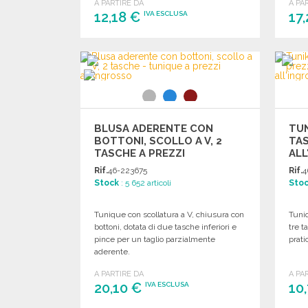
A PARTIRE DA
A PA
12,18 €
17
IVA ESCLUSA
ORDINARE
Richiedi un preventivo
BLUSA ADERENTE CON
TUN
BOTTONI, SCOLLO A V, 2
TAS
TASCHE A PREZZI
ALL
ALL'INGROSSO
Rif.
46-223675
Rif.
4
Stock
: 5 652 articoli
Sto
Tunique con scollatura a V, chiusura con
Tuniq
bottoni, dotata di due tasche inferiori e
tre t
pince per un taglio parzialmente
prati
aderente.
A PARTIRE DA
A PA
20,10 €
10
IVA ESCLUSA