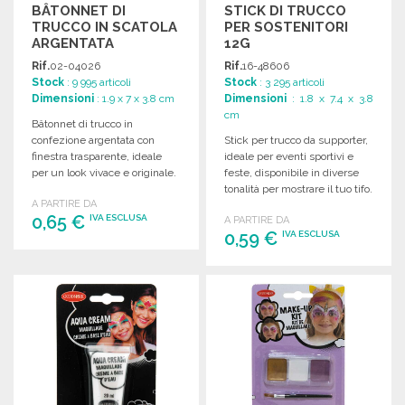
BÂTONNET DI
STICK DI TRUCCO
TRUCCO IN SCATOLA
PER SOSTENITORI
ARGENTATA
12G
Rif.
02-04026
Rif.
16-48606
Stock
: 9 995 articoli
Stock
: 3 295 articoli
Dimensioni
: 1.9 x 7 x 3.8 cm
Dimensioni
: 1.8 x 7.4 x 3.8
cm
Bâtonnet di trucco in
confezione argentata con
Stick per trucco da supporter,
finestra trasparente, ideale
ideale per eventi sportivi e
per un look vivace e originale.
feste, disponibile in diverse
tonalità per mostrare il tuo tifo.
A PARTIRE DA
0,65 €
IVA ESCLUSA
A PARTIRE DA
0,59 €
IVA ESCLUSA
ORDINARE
ORDINARE
Richiedi un preventivo
Richiedi un preventivo