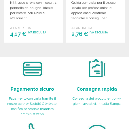
Kit trucco sirena con 3 colori, 1
Guida completa per il trucco,
pennello e 1 spugna, ideale
ideale per professionisti e
per creare look unici e
appassionati, contiene
affascinanti.
tecniche e consigli per
un'applicazione perfetta.
A PARTIRE DA
A PARTIRE DA
4,17 €
2,76 €
IVA ESCLUSA
IVA ESCLUSA
ORDINARE
ORDINARE
Richiedi un preventivo
Richiedi un preventivo
Pagamento sicuro
Consegna rapida
Pagamento con carta tramite il
Consegna dei prodotti entro 3-5
nostro partner Société Générale,
giorni lavorativi, in tutta Europa
bonifico bancario o mandato
amministrativo