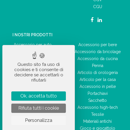
CGU
I NOSTRI PRODOTTI
Accessorio per auto
Accessorio per bere
Forniture per ufficio
Accessorio da bricolage
Accessorio quotidiano
Accessorio da cucina
Questo sito fa uso di
Articolo ricreativo
Penna
cookies e ti consente di
Articolo sportivo
Articolo di orologeria
decidere se accettarli o
Prodotto di igiene e salute
Articolo per la casa
rifiutarli
Bagaglieria
Accessorio in pelle
Accessorio di bellezza
Portachiavi
Ok, accetta tutto
Sacchetto
Accessorio high-tech
Rifiuta tutti i cookie
Tessile
Personalizza
Materiali antichi
Gioco e giocattolo