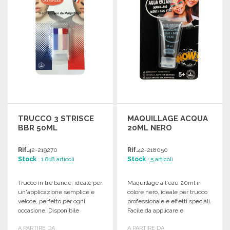
TRUCCO 3 STRISCE
MAQUILLAGE ACQUA
BBR 50ML
20ML NERO
Rif.
42-219270
Rif.
42-218050
Stock
: 1 818 articoli
Stock
: 5 articoli
Trucco in tre bande, ideale per
Maquillage a l'eau 20ml in
un'applicazione semplice e
colore nero, ideale per trucco
veloce, perfetto per ogni
professionale e effetti speciali.
occasione. Disponibile
Facile da applicare e
all'ingrosso.
rimuovere.
A PARTIRE DA
A PARTIRE DA