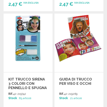
2,47 €
2,47 €
IVA ESCLUSA
IVA ESCLUSA
ORDINARE
ORDINARE
Richiedi un preventivo
Richiedi un preventivo
KIT TRUCCO SIRENA
GUIDA DI TRUCCO
3 COLORI CON
PER VISO E OCCHI
PENNELLO E SPUGNA
Rif.
42-219742
Rif.
42-219269
Stock
: 85 articoli
Stock
: 21 articoli