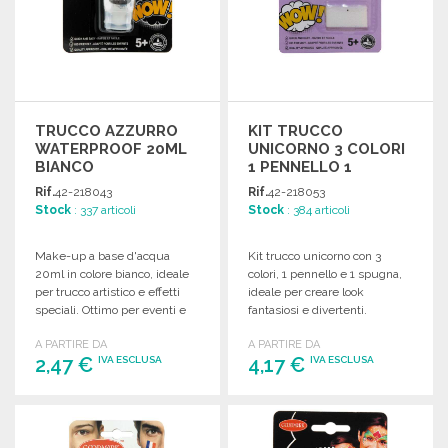
TRUCCO AZZURRO
KIT TRUCCO
WATERPROOF 20ML
UNICORNO 3 COLORI
BIANCO
1 PENNELLO 1
SPUGNA A PREZZI
Rif.
42-218043
Rif.
42-218053
ALL'INGROSSO
Stock
: 337 articoli
Stock
: 384 articoli
Make-up a base d'acqua
Kit trucco unicorno con 3
20ml in colore bianco, ideale
colori, 1 pennello e 1 spugna,
per trucco artistico e effetti
ideale per creare look
speciali. Ottimo per eventi e
fantasiosi e divertenti.
feste.
A PARTIRE DA
A PARTIRE DA
2,47 €
4,17 €
IVA ESCLUSA
IVA ESCLUSA
ORDINARE
ORDINARE
Richiedi un preventivo
Richiedi un preventivo