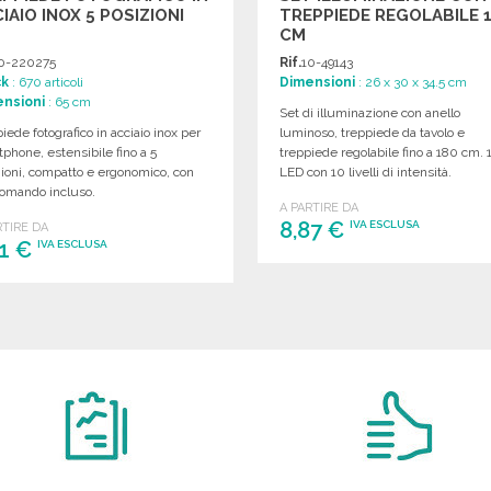
IAIO INOX 5 POSIZIONI
TREPPIEDE REGOLABILE 
CM
0-220275
Rif.
10-49143
ck
: 670 articoli
Dimensioni
: 26 x 30 x 34.5 cm
nsioni
: 65 cm
Set di illuminazione con anello
iede fotografico in acciaio inox per
luminoso, treppiede da tavolo e
phone, estensibile fino a 5
treppiede regolabile fino a 180 cm. 
ioni, compatto e ergonomico, con
LED con 10 livelli di intensità.
comando incluso.
A PARTIRE DA
8,87 €
IVA ESCLUSA
RTIRE DA
81 €
IVA ESCLUSA
ORDINARE
ORDINARE
Richiedi un preventivo
Richiedi un preventivo