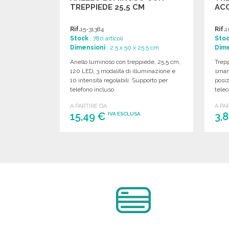
TREPPIEDE 25,5 CM
ACC
Rif.
15-31384
Rif.
1
Stock
: 780 articoli
Sto
Dimensioni
: 2.5 x 50 x 25.5 cm
Dime
Anello luminoso con treppiede, 25,5 cm,
Trepp
120 LED, 3 modalità di illuminazione e
smart
10 intensità regolabili. Supporto per
posiz
telefono incluso.
tele
A PARTIRE DA
A PA
15,49 €
3,
IVA ESCLUSA
ORDINARE
Richiedi un preventivo