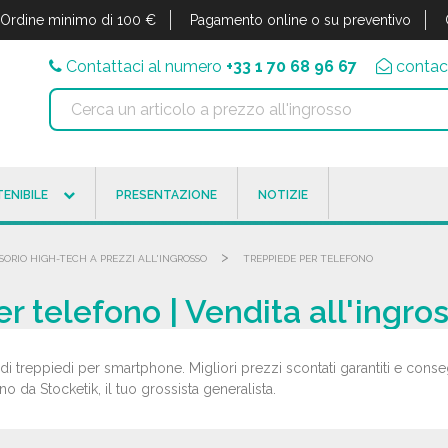
Ordine minimo di 100 €
Pagamento online o su preventivo
Contattaci al numero
+33 1 70 68 96 67
contac
ENIBILE
PRESENTAZIONE
NOTIZIE
>
SORIO HIGH-TECH A PREZZI ALL'INGROSSO
TREPPIEDE PER TELEFONO
r telefono | Vendita all'ingro
di treppiedi per smartphone. Migliori prezzi scontati garantiti e conse
o da Stocketik, il tuo grossista generalista.