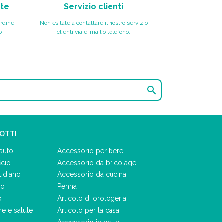
nte
Servizio clienti
ordine
Non esitate a contattare il nostro servizio
o
clienti via e-mail o telefono.

DOTTI
auto
Accessorio per bere
icio
Accessorio da bricolage
tidiano
Accessorio da cucina
vo
Penna
o
Articolo di orologeria
ne e salute
Articolo per la casa
Accessorio in pelle