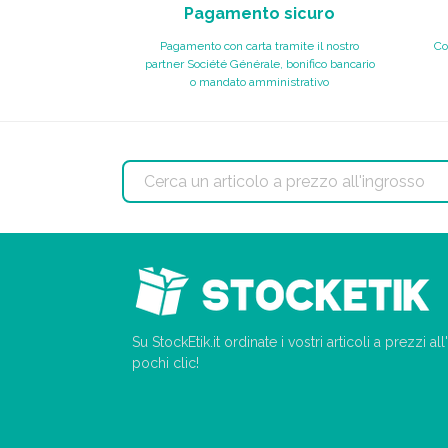
Pagamento sicuro
Pagamento con carta tramite il nostro
Co
partner Société Générale, bonifico bancario
o mandato amministrativo
Su StockEtik.it ordinate i vostri articoli a prezzi a
pochi clic!