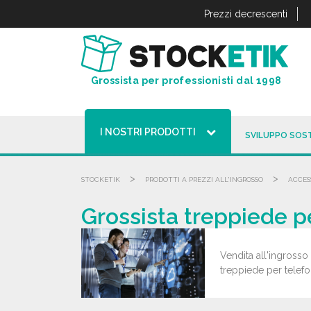
Pannello di gestione dei cookies
Prezzi decrescenti
Grossista per professionisti dal 1998
I NOSTRI PRODOTTI
SVILUPPO SOST
>
>
STOCKETIK
PRODOTTI A PREZZI ALL'INGROSSO
ACCES
Grossista treppiede pe
Vendita all'ingrosso 
treppiede per telefon