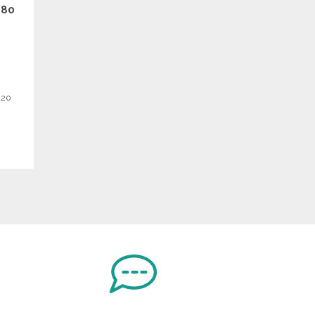
180
120