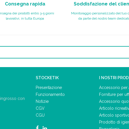
Consegna rapida
Soddisfazione del clie
nsegna dei prodotti entro 3-5 giorni
Monitoraggio personalizzato del tuo 
lavorativi, in tutta Europa
da parte del nostro team dedicat
STOCKETIK
I NOSTRI PRO
Presentazione
Accessorio per 
Funzionamento
Forniture per uff
ll'ingrosso con
Notizie
Accessorio quo
CGV
Articolo ricreati
CGU
Articolo sportiv
Prodotto di igie
Bagaglieria