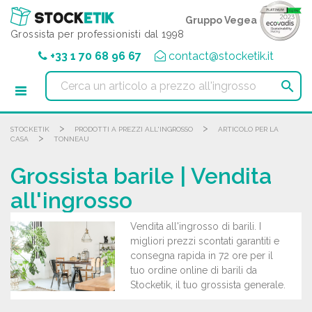
Pannello di gestione dei cookies
Gruppo Vegea
Grossista per professionisti dal 1998
+33 1 70 68 96 67
contact@stocketik.it

>
>
STOCKETIK
PRODOTTI A PREZZI ALL'INGROSSO
ARTICOLO PER LA
>
CASA
TONNEAU
Grossista barile | Vendita
all'ingrosso
Vendita all'ingrosso di barili. I
migliori prezzi scontati garantiti e
consegna rapida in 72 ore per il
tuo ordine online di barili da
Stocketik, il tuo grossista generale.