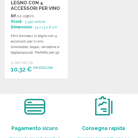
LEGNO CON 4
ACCESSORI PER VINO
Rif.
02-09820
Stock
: 3 340 articoli
Dimensioni
: 14 x 13 x 8 cm
Mini tonneau in legno con 4
accessori per il vino:
limonadier, tappo, versatore e
tagliacapsule. Perfetto per gli
amanti del vino.
A PARTIRE DA
10,32 €
IVA ESCLUSA
ORDINARE
Richiedi un preventivo
Pagamento sicuro
Consegna rapida