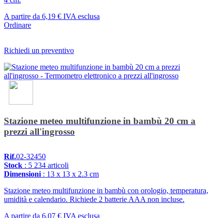
A partire da
6,19 €
IVA esclusa
Ordinare
Richiedi un preventivo
Stazione meteo multifunzione in bambù 20 cm a
prezzi all'ingrosso
Rif.
02-32450
Stock
: 5 234 articoli
Dimensioni
: 13 x 13 x 2.3 cm
Stazione meteo multifunzione in bambù con orologio, temperatura,
umidità e calendario. Richiede 2 batterie AAA non incluse.
A partire da
6,07 €
IVA esclusa