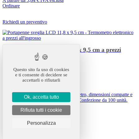
A partire da
5,64 €
IVA esclusa
Ordinare
Richiedi un preventivo
Portapenne sveglia LCD 11,8 x 9,5 cm a prezzi
all'ingrosso
Questo sito fa uso di cookies
Rif.
19-33199
e ti consente di decidere se
Stock
: 6 574 articoli
accettarli o rifiutarli
Dimensioni
: 5.3 x 11.8 x 9.5 cm
Portapenne con sveglia LCD e termometro, dimensioni compatte e
Ok, accetta tutto
pratiche. Ideale per ufficio e scrivania. Confezione da 100 unità.
Rifiuta tutti i cookie
A partire da
3,89 €
IVA esclusa
Ordinare
Personalizza
Richiedi un preventivo