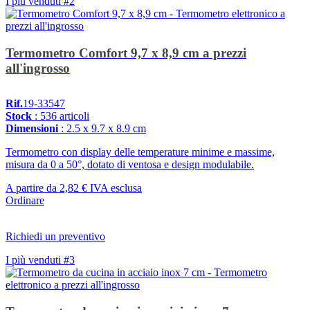
I più venduti #2
Termometro Comfort 9,7 x 8,9 cm a prezzi
all'ingrosso
Rif.
19-33547
Stock
: 536 articoli
Dimensioni
: 2.5 x 9.7 x 8.9 cm
Termometro con display delle temperature minime e massime,
misura da 0 a 50°, dotato di ventosa e design modulabile.
A partire da
2,82 €
IVA esclusa
Ordinare
Richiedi un preventivo
I più venduti #3