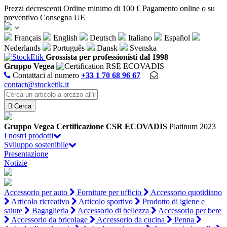
Pannello di gestione dei cookies
Prezzi decrescenti
Ordine minimo di 100 €
Pagamento online o su
preventivo
Consegna UE
Français
English
Deutsch
Italiano
Español
Nederlands
Português
Dansk
Svenska
Grossista per professionisti dal 1998
Gruppo Vegea
Contattaci al numero
+33 1 70 68 96 67
contact@stocketik.it

Cerca
Gruppo Vegea
Certificazione CSR ECOVADIS
Platinum 2023
I nostri prodotti
Sviluppo sostenibile
Presentazione
Notizie
Accessorio per auto
Forniture per ufficio
Accessorio quotidiano
Articolo ricreativo
Articolo sportivo
Prodotto di igiene e
salute
Bagaglieria
Accessorio di bellezza
Accessorio per bere
Accessorio da bricolage
Accessorio da cucina
Penna