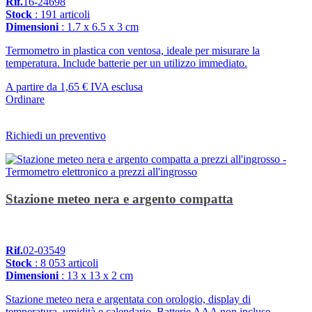
Rif.
16-24698
Stock
: 191 articoli
Dimensioni
: 1.7 x 6.5 x 3 cm
Termometro in plastica con ventosa, ideale per misurare la
temperatura. Include batterie per un utilizzo immediato.
A partire da
1,65 €
IVA esclusa
Ordinare
Richiedi un preventivo
Stazione meteo nera e argento compatta
Rif.
02-03549
Stock
: 8 053 articoli
Dimensioni
: 13 x 13 x 2 cm
Stazione meteo nera e argentata con orologio, display di
temperatura, umidità e calendario. Batterie AAA non incluse.