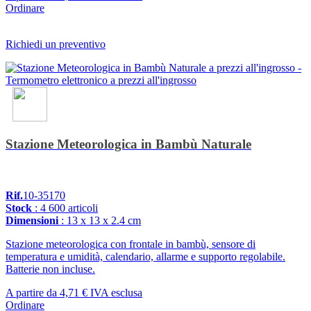
Ordinare
Richiedi un preventivo
Stazione Meteorologica in Bambù Naturale
Rif.
10-35170
Stock
: 4 600 articoli
Dimensioni
: 13 x 13 x 2.4 cm
Stazione meteorologica con frontale in bambù, sensore di
temperatura e umidità, calendario, allarme e supporto regolabile.
Batterie non incluse.
A partire da
4,71 €
IVA esclusa
Ordinare