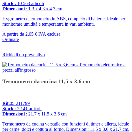
Stock
: 10 563 articoli
Dimensioni
: 1.3 x 4.3 x 4.3 cm
Hygrometro e termometro in ABS, completo di batterie. Ideale per
monitorare umidità e temperatura in vari ambienti.
A partire da
2,05 €
IVA esclusa
Ordinare
Richiedi un preventivo
Termometro da cucina 11,5 x 3,6 cm
Rif.
05-211799
Stock
: 2 141 articoli
Dimensioni
: 21.7 x 11.5 x 3.6 cm
Termometro da cucina versatile con funzioni di timer e allerta, ideale
per carne, dolci e cottura al forno. Dimensioni: 11,5 x 3,6 x 21,7 cm.