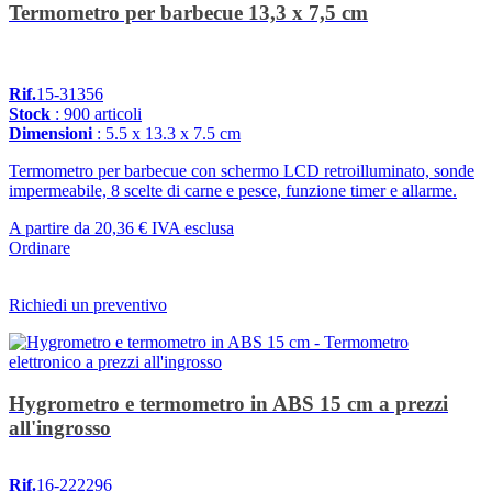
Termometro per barbecue 13,3 x 7,5 cm
Rif.
15-31356
Stock
: 900 articoli
Dimensioni
: 5.5 x 13.3 x 7.5 cm
Termometro per barbecue con schermo LCD retroilluminato, sonde
impermeabile, 8 scelte di carne e pesce, funzione timer e allarme.
A partire da
20,36 €
IVA esclusa
Ordinare
Richiedi un preventivo
Hygrometro e termometro in ABS 15 cm a prezzi
all'ingrosso
Rif.
16-222296