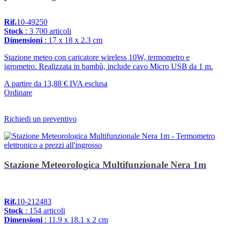
Rif.
10-49250
Stock
: 3 700 articoli
Dimensioni
: 17 x 18 x 2.3 cm
Stazione meteo con caricatore wireless 10W, termometro e
igrometro. Realizzata in bambù, include cavo Micro USB da 1 m.
A partire da
13,88 €
IVA esclusa
Ordinare
Richiedi un preventivo
Stazione Meteorologica Multifunzionale Nera 1m
Rif.
10-212483
Stock
: 154 articoli
Dimensioni
: 11.9 x 18.1 x 2 cm