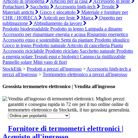
Articolo di orologeria
Articolo per la casa
Accessorio in pelle
Portachiavi
Sacchetto
Accessorio high-tech
Tessile
Materiali antichi
Gioco e giocattolo
Materiale e forniture per
CHR / HORECA
Articoli per feste
Marca
Oggetto per
sublimazione
Abbigliamento da lavoro
Prodotto biodegradabile
Prodotto in legno
Lampada a dinamo
Accessorio per risparmiare energia e acqua
Risparmio energetico
Accessorio equo e sostenibile
Semi da piantare
Prodotto idraulico
Gioco in legno
Prodotto naturale
Articolo di cancelleria
Pianta
Accessorio riciclabile
Prodotto riciclato
Sacchetto naturale
Prodotto
a energia solare
Tessuti equi e biologici
Cannuccia riutilizzabile
Pannello solare
Mini vaso di fiori
StockEtik
>
Prodotti a prezzi all'ingrosso
>
Accessorio high-tech a
prezzi all'ingrosso
>
Termometro elettronico a prezzi all'ingrosso
Grossista termometro elettronico | Vendita all'ingrosso
Vendita all'ingrosso di termometri elettronici. Migliori prezzi
garantiti e consegna rapida in 72 ore per il tuo ordine online di
termometro elettronico da Stocketik, il tuo grossista generalista.
Fornitore di termometri elettronici |
Acquisto all'ingrosso