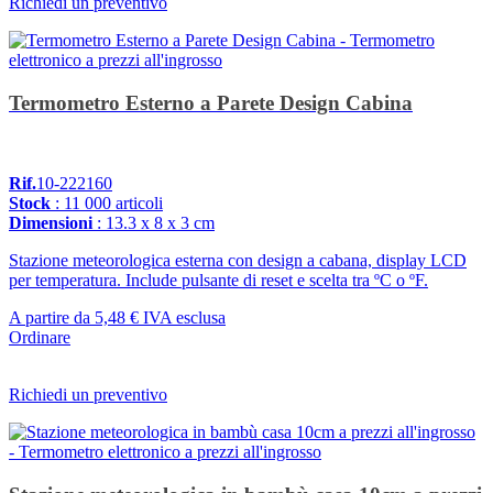
Richiedi un preventivo
Termometro Esterno a Parete Design Cabina
Rif.
10-222160
Stock
: 11 000 articoli
Dimensioni
: 13.3 x 8 x 3 cm
Stazione meteorologica esterna con design a cabana, display LCD
per temperatura. Include pulsante di reset e scelta tra ºC o ºF.
A partire da
5,48 €
IVA esclusa
Ordinare
Richiedi un preventivo