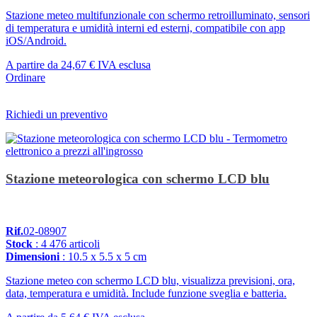
Stazione meteo multifunzionale con schermo retroilluminato, sensori
di temperatura e umidità interni ed esterni, compatibile con app
iOS/Android.
A partire da
24,67 €
IVA esclusa
Ordinare
Richiedi un preventivo
Stazione meteorologica con schermo LCD blu
Rif.
02-08907
Stock
: 4 476 articoli
Dimensioni
: 10.5 x 5.5 x 5 cm
Stazione meteo con schermo LCD blu, visualizza previsioni, ora,
data, temperatura e umidità. Include funzione sveglia e batteria.