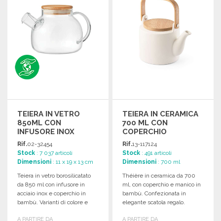
TEIERA IN VETRO
TEIERA IN CERAMICA
850ML CON
700 ML CON
INFUSORE INOX
COPERCHIO
Rif.
02-32454
Rif.
13-117124
Stock
: 7 037 articoli
Stock
: 491 articoli
Dimensioni
: 11 x 19 x 13 cm
Dimensioni
: 700 ml
Teiera in vetro borosilicatato
Théière in ceramica da 700
da 850 ml con infusore in
ml, con coperchio e manico in
acciaio inox e coperchio in
bambù. Confezionata in
bambù. Varianti di colore e
elegante scatola regalo.
dimensioni.
Dimensioni: ø164 x 115 mm.
A PARTIRE DA
A PARTIRE DA