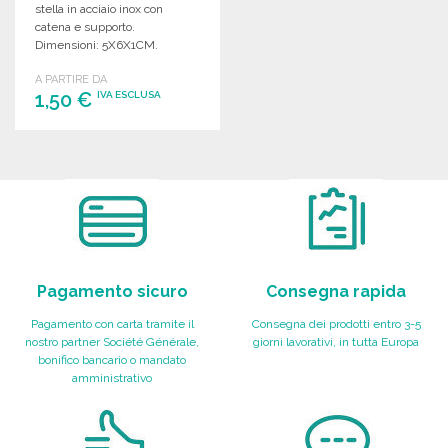
stella in acciaio inox con
catena e supporto.
Dimensioni: 5X6X1CM.
A PARTIRE DA
1,50 €
IVA ESCLUSA
ORDINARE
Richiedi un preventivo
Pagamento sicuro
Consegna rapida
Pagamento con carta tramite il
Consegna dei prodotti entro 3-5
nostro partner Société Générale,
giorni lavorativi, in tutta Europa
bonifico bancario o mandato
amministrativo