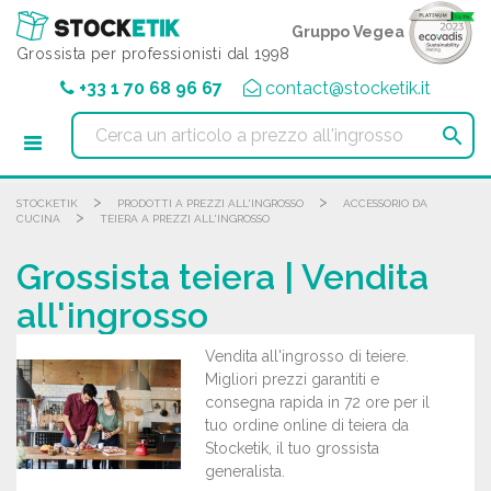
Pannello di gestione dei cookies
Gruppo Vegea
Grossista per professionisti dal 1998
+33 1 70 68 96 67
contact@stocketik.it

>
>
STOCKETIK
PRODOTTI A PREZZI ALL'INGROSSO
ACCESSORIO DA
>
CUCINA
TEIERA A PREZZI ALL'INGROSSO
Grossista teiera | Vendita
all'ingrosso
Vendita all'ingrosso di teiere.
Migliori prezzi garantiti e
consegna rapida in 72 ore per il
tuo ordine online di teiera da
Stocketik, il tuo grossista
generalista.