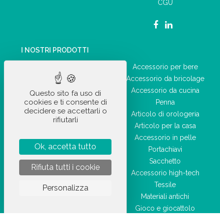
CGU
I NOSTRI PRODOTTI
Accessorio per auto
Accessorio per bere
Forniture per ufficio
Accessorio da bricolage
Accessorio quotidiano
Accessorio da cucina
Questo sito fa uso di
cookies e ti consente di
Articolo ricreativo
Penna
decidere se accettarli o
Articolo sportivo
Articolo di orologeria
rifiutarli
Prodotto di igiene e salute
Articolo per la casa
Bagaglieria
Accessorio in pelle
Ok, accetta tutto
Accessorio di bellezza
Portachiavi
Sacchetto
Rifiuta tutti i cookie
Accessorio high-tech
Tessile
Personalizza
Materiali antichi
Gioco e giocattolo