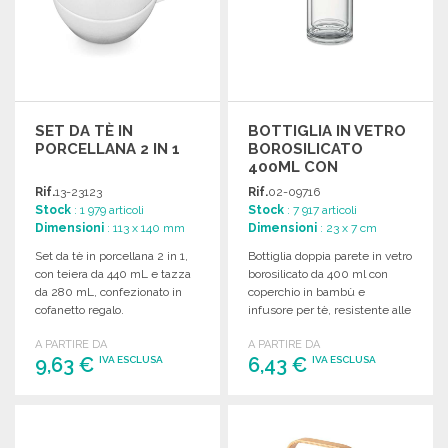
SET DA TÈ IN
BOTTIGLIA IN VETRO
PORCELLANA 2 IN 1
BOROSILICATO
400ML CON
INFUSORE A PREZZI
Rif.
13-23123
Rif.
02-09716
ALL'INGROSSO
Stock
: 1 979 articoli
Stock
: 7 917 articoli
Dimensioni
: 113 x 140 mm
Dimensioni
: 23 x 7 cm
Set da tè in porcellana 2 in 1,
Bottiglia doppia parete in vetro
con teiera da 440 mL e tazza
borosilicato da 400 ml con
da 280 mL, confezionato in
coperchio in bambù e
cofanetto regalo.
infusore per tè, resistente alle
perdite.
A PARTIRE DA
A PARTIRE DA
9,63 €
6,43 €
IVA ESCLUSA
IVA ESCLUSA
ORDINARE
ORDINARE
Richiedi un preventivo
Richiedi un preventivo