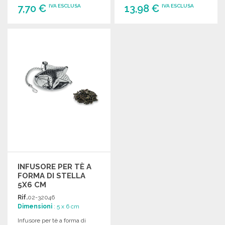
7,70 €
13,98 €
IVA ESCLUSA
IVA ESCLUSA
ORDINARE
ORDINARE
Richiedi un preventivo
Richiedi un preventivo
INFUSORE PER TÈ A
FORMA DI STELLA
5X6 CM
Rif.
02-32046
Dimensioni
: 5 x 6 cm
Infusore per tè a forma di