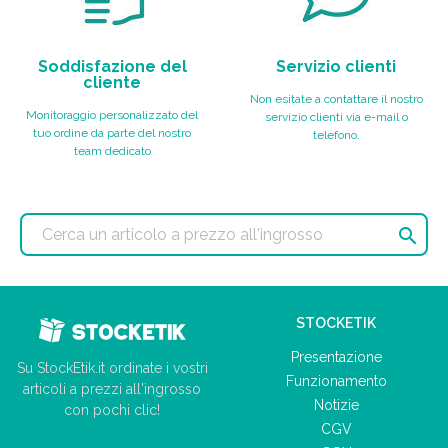
Soddisfazione del
Servizio clienti
cliente
Non esitate a contattare il nostro
Monitoraggio personalizzato del
servizio clienti via e-mail o
tuo ordine da parte del nostro
telefono.
team dedicato

STOCKETIK
Presentazione
Su StockEtik.it ordinate i vostri
Funzionamento
articoli a prezzi all'ingrosso
Notizie
con pochi clic!
CGV