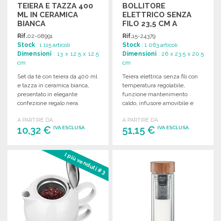
TEIERA E TAZZA 400
BOLLITORE
ML IN CERAMICA
ELETTRICO SENZA
BIANCA
FILO 23,5 CM A
PREZZI
Rif.
02-08991
Rif.
15-24379
ALL'INGROSSO
Stock
: 1 115 articoli
Stock
: 1 063 articoli
Dimensioni
: 13 x 12.5 x 12.5
Dimensioni
: 26 x 23.5 x 20.5
cm
cm
Set da tè con teiera da 400 ml
Teiera elettrica senza fili con
e tazza in ceramica bianca,
temperatura regolabile,
presentato in elegante
funzione mantenimento
confezione regalo nera.
caldo, infusore amovibile e
filtro anticalcare. Dimensioni:
A PARTIRE DA
A PARTIRE DA
23,5 x 20,5 x 26 cm.
10,32 €
51,15 €
IVA ESCLUSA
IVA ESCLUSA
ORDINARE
ORDINARE
I più venduti #3
Richiedi un preventivo
Richiedi un preventivo