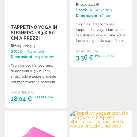
PREZZI
Rif.
04-247178
ALL'INGROSSO
Stock
: 10 000 articoli
Dimensioni
: 165 cm
Cinghia di trasporto per
TAPPETINO YOGA IN
tappetini da yoga, stampabile
SUGHERO 183 X 60
in sublimazione su una o due
CM A PREZZI
facce con grande superficie di
ALL'INGROSSO
Rif.
04-220525
stampa; ordina all'ingrosso per
Stock
: 3 714 articoli
A PARTIRE DA
personalizzare i tuoi regali
3,36 €
IVA ESCLUSA
Dimensioni
: 183 x 60 cm
funzionali.
Tapis de yoga in sughero,
dimensioni 183 x 60 cm,
ORDINARE
antiscivolo e leggero, ideale
Richiedi un preventivo
per mantenere le posizioni
con sicurezza.
A PARTIRE DA
18,04 €
IVA ESCLUSA
ORDINARE
Richiedi un preventivo