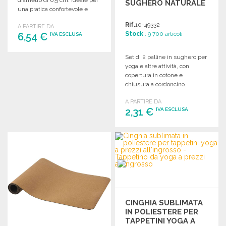
diametro di 6,5 cm. Ideale per
SUGHERO NATURALE
una pratica confortevole e
sicura.
Rif.
10-49332
A PARTIRE DA
Stock
: 9 700 articoli
6,54 €
IVA ESCLUSA
Set di 2 palline in sughero per
ORDINARE
yoga e altre attività, con
Richiedi un preventivo
copertura in cotone e
chiusura a cordoncino.
Illustrato con esercizi.
A PARTIRE DA
2,31 €
IVA ESCLUSA
ORDINARE
Richiedi un preventivo
CINGHIA SUBLIMATA
IN POLIESTERE PER
TAPPETINI YOGA A