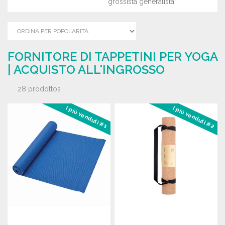
grossista generalista.
FORNITORE DI TAPPETINI PER YOGA
| ACQUISTO ALL'INGROSSO
28 prodottos
I più venduti #1
I più venduti #2