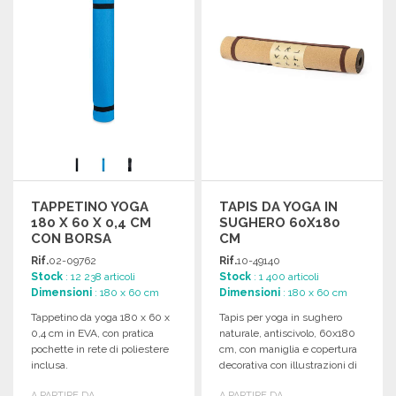
TAPPETINO YOGA
TAPIS DA YOGA IN
180 X 60 X 0,4 CM
SUGHERO 60X180
CON BORSA
CM
Rif.
02-09762
Rif.
10-49140
Stock
: 12 238 articoli
Stock
: 1 400 articoli
Dimensioni
: 180 x 60 cm
Dimensioni
: 180 x 60 cm
Tappetino da yoga 180 x 60 x
Tapis per yoga in sughero
0,4 cm in EVA, con pratica
naturale, antiscivolo, 60x180
pochette in rete di poliestere
cm, con maniglia e copertura
inclusa.
decorativa con illustrazioni di
esercizi.
A PARTIRE DA
A PARTIRE DA