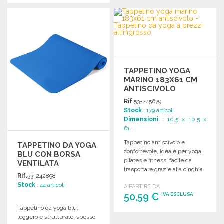
ORDINARE
Richiedi un preventivo
TAPPETINO YOGA
MARINO 183X61 CM
ANTISCIVOLO
Rif.
53-245679
Stock
: 179 articoli
Dimensioni
: 10.5 x 10.5 x
61....
Tappetino antiscivolo e
TAPPETINO DA YOGA
confortevole, ideale per yoga,
BLU CON BORSA
pilates e fitness, facile da
VENTILATA
trasportare grazie alla cinghia.
Rif.
53-242898
Stock
: 44 articoli
A PARTIRE DA
50,59 €
IVA ESCLUSA
Tappetino da yoga blu,
leggero e strutturato, spesso
ORDINARE