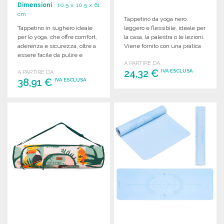
Dimensioni
: 10.5 x 10.5 x 61
cm
Tappetino da yoga nero,
Tappetino in sughero ideale
leggero e flessibile, ideale per
per lo yoga, che offre comfort,
la casa, la palestra o le lezioni.
aderenza e sicurezza, oltre a
Viene fornito con una pratica
essere facile da pulire e
borsa regalo.
A PARTIRE DA
mantenere.
24,32 €
IVA ESCLUSA
A PARTIRE DA
38,91 €
IVA ESCLUSA
ORDINARE
ORDINARE
Richiedi un preventivo
Richiedi un preventivo