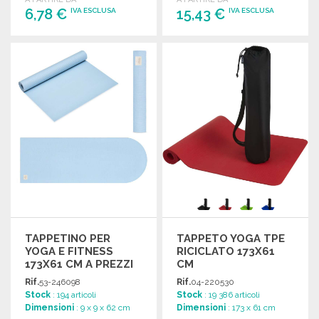
6,78 €
15,43 €
IVA ESCLUSA
IVA ESCLUSA
ORDINARE
ORDINARE
Richiedi un preventivo
Richiedi un preventivo
TAPPETINO PER
TAPPETO YOGA TPE
YOGA E FITNESS
RICICLATO 173X61
173X61 CM A PREZZI
CM
ALL'INGROSSO
Rif.
53-246098
Rif.
04-220530
Stock
: 194 articoli
Stock
: 19 386 articoli
Dimensioni
: 9 x 9 x 62 cm
Dimensioni
: 173 x 61 cm