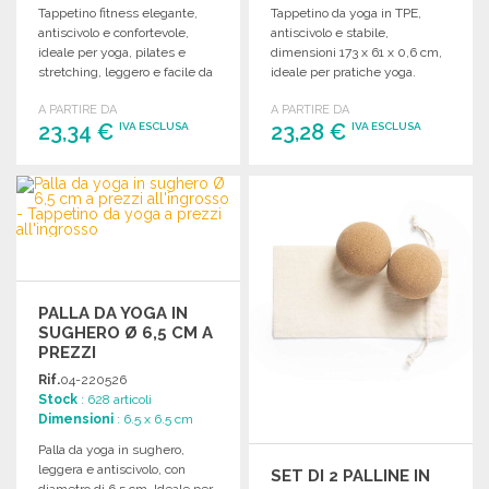
Tappetino fitness elegante,
Tappetino da yoga in TPE,
antiscivolo e confortevole,
antiscivolo e stabile,
ideale per yoga, pilates e
dimensioni 173 x 61 x 0,6 cm,
stretching, leggero e facile da
ideale per pratiche yoga.
trasportare.
A PARTIRE DA
A PARTIRE DA
23,34 €
23,28 €
IVA ESCLUSA
IVA ESCLUSA
ORDINARE
ORDINARE
Richiedi un preventivo
Richiedi un preventivo
PALLA DA YOGA IN
SUGHERO Ø 6,5 CM A
PREZZI
ALL'INGROSSO
Rif.
04-220526
Stock
: 628 articoli
Dimensioni
: 6.5 x 6.5 cm
Palla da yoga in sughero,
leggera e antiscivolo, con
SET DI 2 PALLINE IN