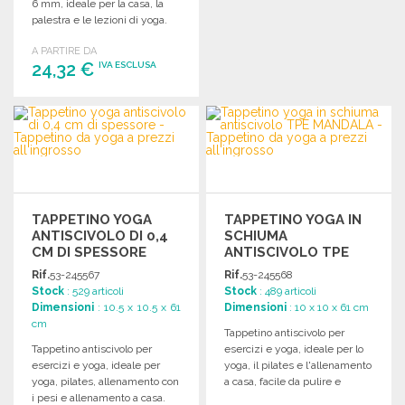
6 mm, ideale per la casa, la
Richiedi un preventivo
palestra e le lezioni di yoga.
A PARTIRE DA
24,32 €
IVA ESCLUSA
ORDINARE
Richiedi un preventivo
TAPPETINO YOGA
TAPPETINO YOGA IN
ANTISCIVOLO DI 0,4
SCHIUMA
CM DI SPESSORE
ANTISCIVOLO TPE
MANDALA
Rif.
53-245567
Rif.
53-245568
Stock
: 529 articoli
Stock
: 489 articoli
Dimensioni
: 10.5 x 10.5 x 61
Dimensioni
: 10 x 10 x 61 cm
cm
Tappetino antiscivolo per
Tappetino antiscivolo per
esercizi e yoga, ideale per lo
esercizi e yoga, ideale per
yoga, il pilates e l'allenamento
yoga, pilates, allenamento con
a casa, facile da pulire e
i pesi e allenamento a casa.
riporre.