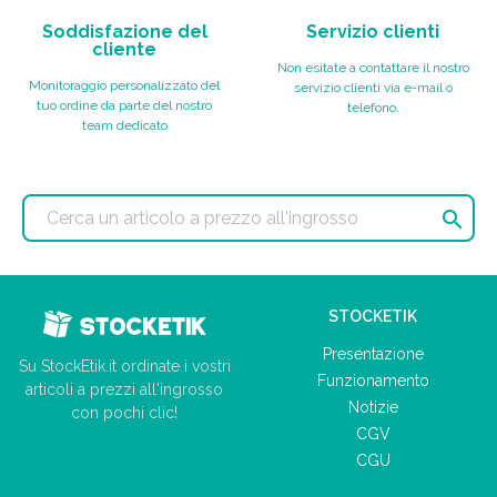
Soddisfazione del
Servizio clienti
cliente
Non esitate a contattare il nostro
Monitoraggio personalizzato del
servizio clienti via e-mail o
tuo ordine da parte del nostro
telefono.
team dedicato

STOCKETIK
Presentazione
Su StockEtik.it ordinate i vostri
Funzionamento
articoli a prezzi all'ingrosso
Notizie
con pochi clic!
CGV
CGU