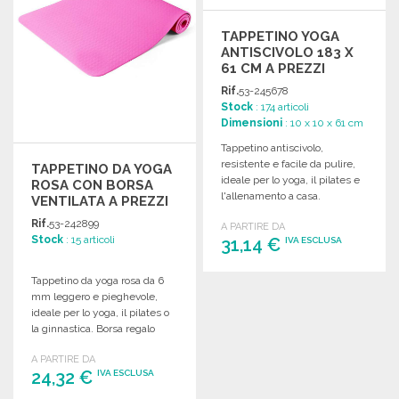
TAPPETINO YOGA
ANTISCIVOLO 183 X
61 CM A PREZZI
ALL'INGROSSO
Rif.
53-245678
Stock
: 174 articoli
Dimensioni
: 10 x 10 x 61 cm
Tappetino antiscivolo,
resistente e facile da pulire,
TAPPETINO DA YOGA
ideale per lo yoga, il pilates e
ROSA CON BORSA
l'allenamento a casa.
VENTILATA A PREZZI
ALL'INGROSSO
Rif.
53-242899
A PARTIRE DA
Stock
: 15 articoli
31,14 €
IVA ESCLUSA
Tappetino da yoga rosa da 6
ORDINARE
mm leggero e pieghevole,
Richiedi un preventivo
ideale per lo yoga, il pilates o
la ginnastica. Borsa regalo
inclusa.
A PARTIRE DA
24,32 €
IVA ESCLUSA