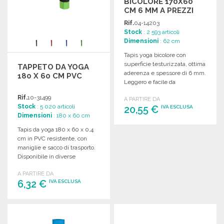
BICOLORE 170X60
CM 6 MM A PREZZI
ALL'INGROSSO
Rif.
04-14203
Stock
: 2 593 articoli
Dimensioni
: 62 cm
Tapis yoga bicolore con
superficie testurizzata, ottima
TAPPETO DA YOGA
aderenza e spessore di 6 mm.
180 X 60 CM PVC
Leggero e facile da
trasportare. Dimensioni: 170 x
Rif.
10-31499
A PARTIRE DA
60 cm.
Stock
: 5 020 articoli
20,55 €
IVA ESCLUSA
Dimensioni
: 180 x 60 cm
Tapis da yoga 180 x 60 x 0,4
ORDINARE
cm in PVC resistente, con
Richiedi un preventivo
maniglie e sacco di trasporto.
Disponibile in diverse
colorazioni.
A PARTIRE DA
6,32 €
IVA ESCLUSA
ORDINARE
Richiedi un preventivo