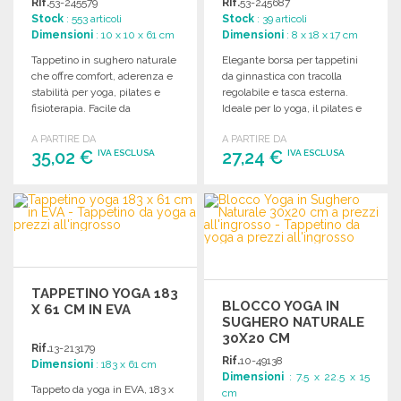
Rif.
53-245579
Rif.
53-245687
Stock
: 553 articoli
Stock
: 39 articoli
Dimensioni
: 10 x 10 x 61 cm
Dimensioni
: 8 x 18 x 17 cm
Tappetino in sughero naturale
Elegante borsa per tappetini
che offre comfort, aderenza e
da ginnastica con tracolla
stabilità per yoga, pilates e
regolabile e tasca esterna.
fisioterapia. Facile da
Ideale per lo yoga, il pilates e
mantenere.
gli sport domestici.
A PARTIRE DA
A PARTIRE DA
35,02 €
27,24 €
IVA ESCLUSA
IVA ESCLUSA
ORDINARE
ORDINARE
Richiedi un preventivo
Richiedi un preventivo
TAPPETINO YOGA 183
BLOCCO YOGA IN
X 61 CM IN EVA
SUGHERO NATURALE
30X20 CM
Rif.
13-213179
Rif.
10-49138
Dimensioni
: 183 x 61 cm
Dimensioni
: 7.5 x 22.5 x 15
Tappeto da yoga in EVA, 183 x
cm