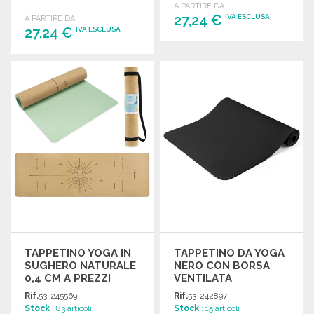
A PARTIRE DA
Facile da pulire e da riporre.
27,24 €
IVA ESCLUSA
A PARTIRE DA
27,24 €
IVA ESCLUSA
ORDINARE
ORDINARE
Richiedi un preventivo
Richiedi un preventivo
TAPPETINO YOGA IN
TAPPETINO DA YOGA
SUGHERO NATURALE
NERO CON BORSA
0,4 CM A PREZZI
VENTILATA
ALL'INGROSSO
Rif.
53-245569
Rif.
53-242897
Stock
: 83 articoli
Stock
: 15 articoli