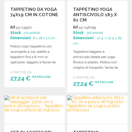
TAPPETINO DA YOGA
TAPPETINO YOGA
74X19 CM IN COTONE
ANTISCIVOLO 183 X
61 CM
Rif.
53-245571
Rif.
53-246099
Stock
: 101 articoli
Stock
: 316 articoli
Dimensioni
: 8 x 18 x 17 cm
Dimensioni
: 10.5 x 10.5 x 61
cm
Pratico copri tappetino con
scomparto a zip, adatto a
Tappetino leggero e
tappetini fino a 8 mm di
antiscivolo ideale per yoga,
spessore, leggero e facile da
fitness e pilates. Pratico con
trasportare.
cinghia di trasporto, facile da
A PARTIRE DA
pulire. Dimensioni: 183 × 61
27,24 €
IVA ESCLUSA
A PARTIRE DA
cm.
27,24 €
IVA ESCLUSA
ORDINARE
ORDINARE
Richiedi un preventivo
Richiedi un preventivo