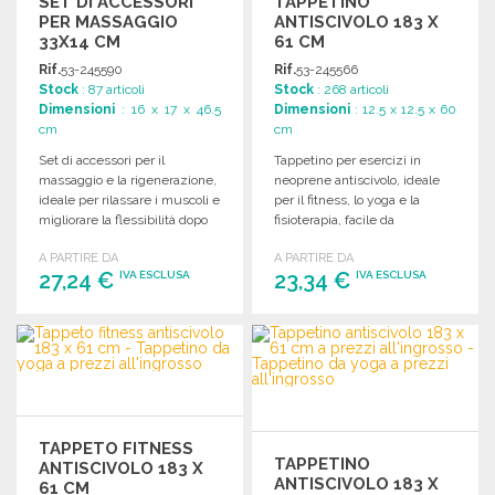
SET DI ACCESSORI
TAPPETINO
PER MASSAGGIO
ANTISCIVOLO 183 X
33X14 CM
61 CM
Rif.
53-245590
Rif.
53-245566
Stock
: 87 articoli
Stock
: 268 articoli
Dimensioni
: 16 x 17 x 46.5
Dimensioni
: 12.5 x 12.5 x 60
cm
cm
Set di accessori per il
Tappetino per esercizi in
massaggio e la rigenerazione,
neoprene antiscivolo, ideale
ideale per rilassare i muscoli e
per il fitness, lo yoga e la
migliorare la flessibilità dopo
fisioterapia, facile da
l'esercizio fisico.
trasportare e resistente.
A PARTIRE DA
A PARTIRE DA
27,24 €
23,34 €
IVA ESCLUSA
IVA ESCLUSA
ORDINARE
ORDINARE
Richiedi un preventivo
Richiedi un preventivo
TAPPETO FITNESS
TAPPETINO
ANTISCIVOLO 183 X
ANTISCIVOLO 183 X
61 CM