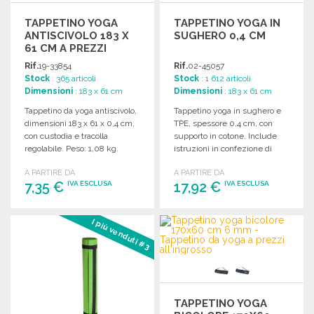
TAPPETINO YOGA
TAPPETINO YOGA IN
ANTISCIVOLO 183 X
SUGHERO 0,4 CM
61 CM A PREZZI
ALL'INGROSSO
Rif.
19-33854
Rif.
02-45057
Stock
: 365 articoli
Stock
: 1 612 articoli
Dimensioni
: 183 x 61 cm
Dimensioni
: 183 x 61 cm
Tappetino da yoga antiscivolo,
Tappetino yoga in sughero e
dimensioni 183 x 61 x 0,4 cm,
TPE, spessore 0,4 cm, con
con custodia e tracolla
supporto in cotone. Include
regolabile. Peso: 1,08 kg.
istruzioni in confezione di
Confezione da 12.
carta.
A PARTIRE DA
A PARTIRE DA
7,35 €
17,92 €
IVA ESCLUSA
IVA ESCLUSA
ORDINARE
ORDINARE
I più venduti #3
Richiedi un preventivo
Richiedi un preventivo
TAPPETINO YOGA