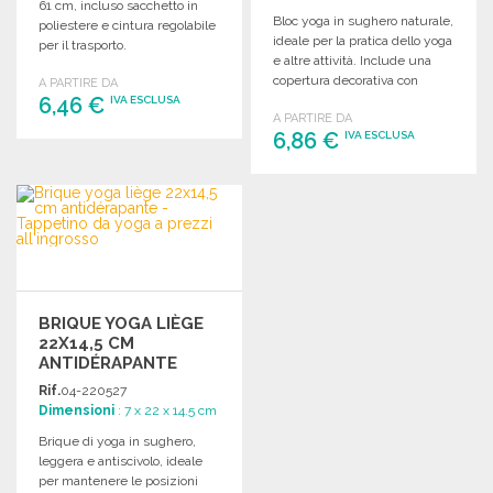
61 cm, incluso sacchetto in
Bloc yoga in sughero naturale,
poliestere e cintura regolabile
ideale per la pratica dello yoga
per il trasporto.
e altre attività. Include una
copertura decorativa con
A PARTIRE DA
6,46 €
illustrazioni.
IVA ESCLUSA
A PARTIRE DA
6,86 €
IVA ESCLUSA
ORDINARE
Richiedi un preventivo
ORDINARE
Richiedi un preventivo
BRIQUE YOGA LIÈGE
22X14,5 CM
ANTIDÉRAPANTE
Rif.
04-220527
Dimensioni
: 7 x 22 x 14.5 cm
Brique di yoga in sughero,
leggera e antiscivolo, ideale
per mantenere le posizioni