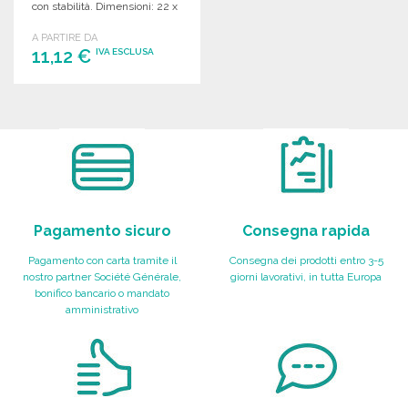
con stabilità. Dimensioni: 22 x
14,5 x 7 cm.
A PARTIRE DA
11,12 €
IVA ESCLUSA
ORDINARE
Richiedi un preventivo
Pagamento sicuro
Consegna rapida
Pagamento con carta tramite il
Consegna dei prodotti entro 3-5
nostro partner Société Générale,
giorni lavorativi, in tutta Europa
bonifico bancario o mandato
amministrativo