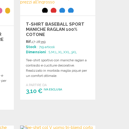
T-SHIRT BASEBALL SPORT
MANICHE RAGLAN 100%
R
COTONE
RE
Rif.
17-28359
Stock
: 719 articoli
Dimensioni
: S,M,L,XL,XXL,3XL
Tee-shirt sportivo con maniche raglan a
contrasto e cuciture decorative.
Realizzato in morbida maglia piqué per
e e
un comfort ottimale.
e per
A PARTIRE DA
3,10 €
IVA ESCLUSA
ORDINARE
Richiedi un preventivo