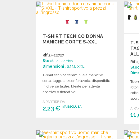
Richiedi un preventivo
T-SHIRT TECNICO DONNA
MANICHE CORTE S-XXL
T-S
TAG
ALL
Rif.
13-22727
Stock
: 422 articoli
Rif.
1
Dimensioni
: S,M,L,XXL
Sto
Dime
T-shirt tecnica femminile a maniche
corte, leggera e confortevole, disponibile
Tee-s
in diverse taglie. Ideale per attività
roton
sportive e ricreative.
sotto
sport
A PARTIRE DA
2,23 €
IVA ESCLUSA
A PA
11
ORDINARE
Richiedi un preventivo