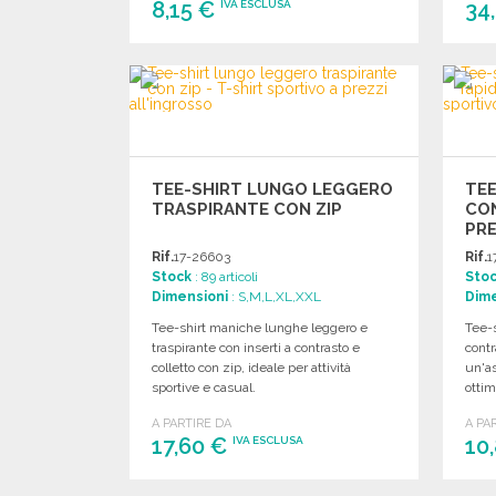
8,15 €
34
IVA ESCLUSA
ORDINARE
Richiedi un preventivo
TEE-SHIRT LUNGO LEGGERO
TEE
TRASPIRANTE CON ZIP
CON
PRE
Rif.
17-26603
Rif.
1
Stock
: 89 articoli
Sto
Dimensioni
: S,M,L,XL,XXL
Dime
Tee-shirt maniche lunghe leggero e
Tee-s
traspirante con inserti a contrasto e
contr
colletto con zip, ideale per attività
un'as
sportive e casual.
ottim
A PARTIRE DA
A PA
17,60 €
10
IVA ESCLUSA
ORDINARE