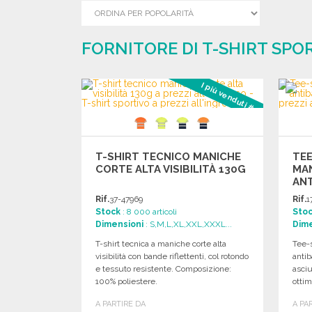
FORNITORE DI T-SHIRT SPO
I più venduti #1
T-SHIRT TECNICO MANICHE
TEE
CORTE ALTA VISIBILITÀ 130G
MA
AN
Rif.
37-47969
Rif.
1
Stock
: 8 000 articoli
Sto
Dimensioni
: S,M,L,XL,XXL,XXXL...
Dime
T-shirt tecnica a maniche corte alta
Tee-s
visibilità con bande riflettenti, col rotondo
antib
e tessuto resistente. Composizione:
asciu
100% poliestere.
ottim
A PARTIRE DA
A PA