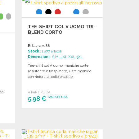
TEE-SHIRT COL V UOMO TRI-
BLEND CORTO
Rif.
17-27088
Stock
: 1 577 articoli
Dimensioni
: S,M,L,XL,XXL,3XL
Tee-shirt col V uomo, maniche corte,
resistente e traspirante, ultra morbido
con rinforzi al collo e spalle.
do.
A PARTIRE DA
5,98 €
IVA ESCLUSA
ORDINARE
Richiedi un preventivo