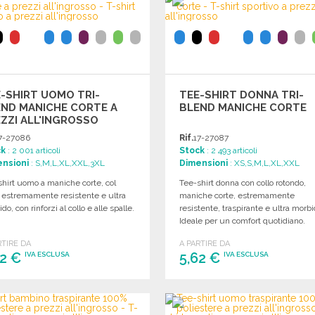
-SHIRT UOMO TRI-
TEE-SHIRT DONNA TRI-
ND MANICHE CORTE A
BLEND MANICHE CORTE
ZZI ALL'INGROSSO
7-27086
Rif.
17-27087
ck
: 2 001 articoli
Stock
: 2 493 articoli
nsioni
: S,M,L,XL,XXL,3XL
Dimensioni
: XS,S,M,L,XL,XXL
hirt uomo a maniche corte, col
Tee-shirt donna con collo rotondo,
, estremamente resistente e ultra
maniche corte, estremamente
do, con rinforzi al collo e alle spalle.
resistente, traspirante e ultra morbi
Ideale per un comfort quotidiano.
RTIRE DA
A PARTIRE DA
62 €
5,62 €
IVA ESCLUSA
IVA ESCLUSA
ORDINARE
ORDINARE
Richiedi un preventivo
Richiedi un preventivo