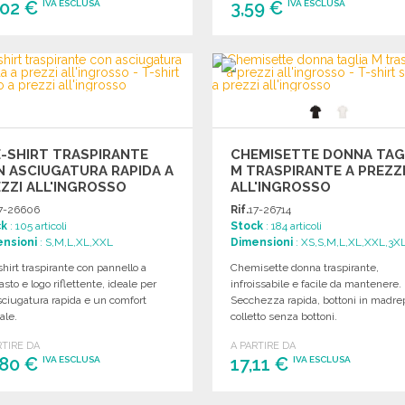
,02 €
3,59 €
IVA ESCLUSA
IVA ESCLUSA
ORDINARE
ORDINARE
Richiedi un preventivo
Richiedi un preventivo
-SHIRT TRASPIRANTE
CHEMISETTE DONNA TAG
 ASCIUGATURA RAPIDA A
M TRASPIRANTE A PREZZ
ZZI ALL'INGROSSO
ALL'INGROSSO
7-26606
Rif.
17-26714
ck
: 105 articoli
Stock
: 184 articoli
nsioni
: S,M,L,XL,XXL
Dimensioni
: XS,S,M,L,XL,XXL,3X
hirt traspirante con pannello a
Chemisette donna traspirante,
asto e logo riflettente, ideale per
infroissabile e facile da mantenere.
ciugatura rapida e un comfort
Secchezza rapida, bottoni in madrep
ale.
colletto senza bottoni.
RTIRE DA
A PARTIRE DA
,80 €
17,11 €
IVA ESCLUSA
IVA ESCLUSA
ORDINARE
ORDINARE