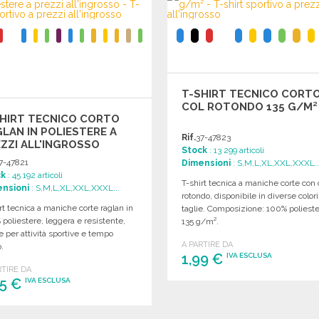
Richiedi un preventivo
Richiedi un preventivo
T-SHIRT TECNICO CORT
COL ROTONDO 135 G/M²
SHIRT TECNICO CORTO
LAN IN POLIESTERE A
Rif.
37-47823
ZZI ALL'INGROSSO
Stock
: 13 299 articoli
7-47821
Dimensioni
: S,M,L,XL,XXL,XXXL..
ck
: 45 192 articoli
T-shirt tecnica a maniche corte con 
nsioni
: S,M,L,XL,XXL,XXXL...
rotondo, disponibile in diverse colori
rt tecnica a maniche corte raglan in
taglie. Composizione: 100% polieste
poliestere, leggera e resistente,
135 g/m².
e per attività sportive e tempo
A PARTIRE DA
o.
1,99 €
IVA ESCLUSA
RTIRE DA
45 €
IVA ESCLUSA
ORDINARE
Richiedi un preventivo
ORDINARE