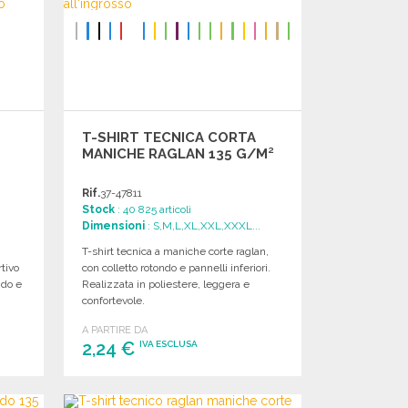
T-SHIRT TECNICA CORTA
MANICHE RAGLAN 135 G/M²
Rif.
37-47811
Stock
: 40 825 articoli
Dimensioni
: S,M,L,XL,XXL,XXXL...
T-shirt tecnica a maniche corte raglan,
rtivo
con colletto rotondo e pannelli inferiori.
ndo e
Realizzata in poliestere, leggera e
confortevole.
A PARTIRE DA
2,24 €
IVA ESCLUSA
ORDINARE