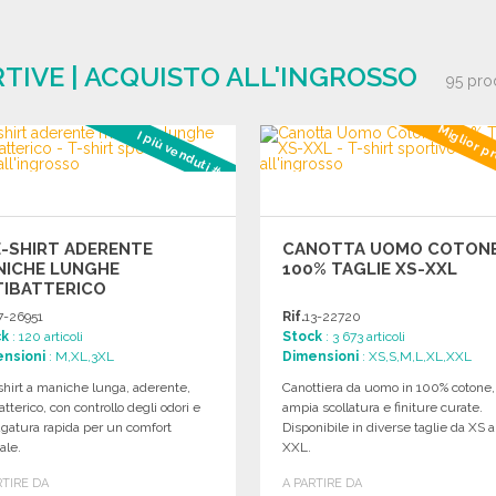
RTIVE | ACQUISTO ALL'INGROSSO
95 pro
Miglior p
I più venduti #2
-SHIRT ADERENTE
CANOTTA UOMO COTON
NICHE LUNGHE
100% TAGLIE XS-XXL
TIBATTERICO
7-26951
Rif.
13-22720
ck
: 120 articoli
Stock
: 3 673 articoli
nsioni
: M,XL,3XL
Dimensioni
: XS,S,M,L,XL,XXL
hirt a maniche lunga, aderente,
Canottiera da uomo in 100% cotone,
atterico, con controllo degli odori e
ampia scollatura e finiture curate.
gatura rapida per un comfort
Disponibile in diverse taglie da XS a
ale.
XXL.
RTIRE DA
A PARTIRE DA