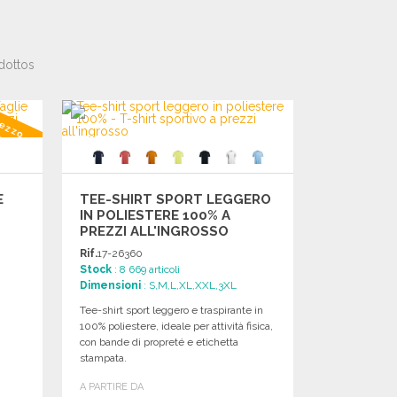
dottos
rezzo
E
TEE-SHIRT SPORT LEGGERO
IN POLIESTERE 100% A
PREZZI ALL'INGROSSO
Rif.
17-26360
Stock
: 8 669 articoli
Dimensioni
: S,M,L,XL,XXL,3XL
Tee-shirt sport leggero e traspirante in
100% poliestere, ideale per attività fisica,
con bande di propreté e etichetta
stampata.
A PARTIRE DA