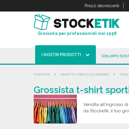
Pannello di gestione dei cookies
Prezzi decrescenti
Grossista per professionisti dal 1998
I NOSTRI PRODOTTI
SVILUPPO SOST
>
>
STOCKETIK
PRODOTTI A PREZZI ALL'INGROSSO
TESSIL
Grossista t-shirt sport
Vendita all'ingrosso di 
da Stocketik, il tuo gro