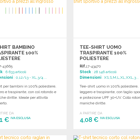
HIRT BAMBINO
TEE-SHIRT UOMO
ASPIRANTE 100%
TRASPIRANTE 100%
IESTERE
POLIESTERE
7-43665
Rif.
17-43470
ck
: 6 633 articoli
Stock
: 28 146 articoli
nsioni
: 0,12/13 - XL,3/4 ...
Dimensioni
: XS,S,M,L,XL,XXL,3...
rt per bambini in 100% poliestere,
Tee-shirt uomo in 100% poliestere,
ro e traspirante, con col rotondo e
leggero e traspirante, con taglio spo
he diritte. Ideale per attività
e protezione UPF 30+UV. Collo roto
perto.
maniche diritte.
RTIRE DA
A PARTIRE DA
81 €
4,08 €
IVA ESCLUSA
IVA ESCLUSA
ORDINARE
ORDINARE