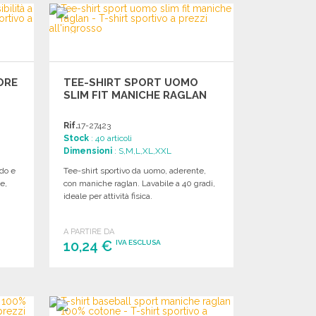
Richiedi un preventivo
ORE
TEE-SHIRT SPORT UOMO
SLIM FIT MANICHE RAGLAN
Rif.
17-27423
Stock
: 40 articoli
Dimensioni
: S,M,L,XL,XXL
ndo e
Tee-shirt sportivo da uomo, aderente,
e,
con maniche raglan. Lavabile a 40 gradi,
ideale per attività fisica.
A PARTIRE DA
10,24 €
IVA ESCLUSA
ORDINARE
Richiedi un preventivo