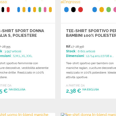
E-SHIRT SPORT DONNA
TEE-SHIRT SPORTIVO PE
LIA S, POLIESTERE
BAMBINI 100% POLIESTE
7-28355
Rif.
17-28356
ck
: 3 957 articoli
Stock
: 6 601 articoli
nsioni
: S,M,L,XL,XXL
Dimensioni
: 12/14 ans,07/08 a...
hirt sportivo femminile con
Tee-shirt sportivo per bambini con
ure decorative, vestibilità aderente
maniche raglan, cuciture decorativ
iche dritte. Realizzato in 100%
realizzato in 100% poliestere. Ideal
stere.
attività sportive.
RTIRE DA
A PARTIRE DA
75 €
2,38 €
IVA ESCLUSA
IVA ESCLUSA
ORDINARE
ORDINARE
Richiedi un preventivo
Richiedi un preventivo