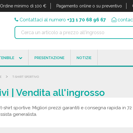
Ordine minimo di 100 €
Pagamento online o su preventivo
Contattaci al numero
+33 1 70 68 96 67
contac
ENIBILE
PRESENTAZIONE
NOTIZIE
>
E
T-SHIRT SPORTIVO
ivi | Vendita all'ingrosso
t-shirt sportive. Migliori prezzi garantiti e consegna rapida in 72 
ssista generalista.