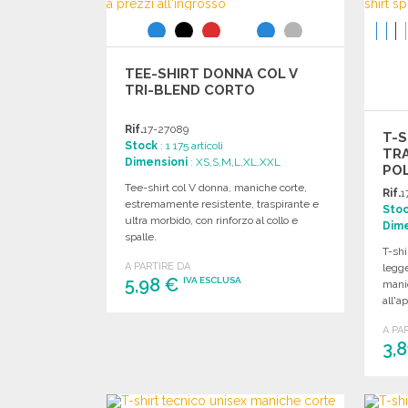
TEE-SHIRT DONNA COL V
TRI-BLEND CORTO
Rif.
17-27089
T-S
Stock
: 1 175 articoli
TR
Dimensioni
: XS,S,M,L,XL,XXL
POL
Tee-shirt col V donna, maniche corte,
Rif.
1
estremamente resistente, traspirante e
Sto
ultra morbido, con rinforzo al collo e
Dime
spalle.
T-shi
A PARTIRE DA
legge
5,98 €
IVA ESCLUSA
manic
all'a
ORDINARE
A PA
3,
Richiedi un preventivo