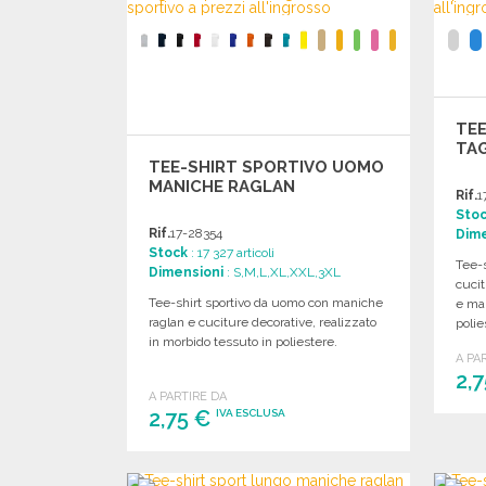
TE
TAG
TEE-SHIRT SPORTIVO UOMO
MANICHE RAGLAN
Rif.
1
Sto
Rif.
17-28354
Dime
Stock
: 17 327 articoli
Tee-s
Dimensioni
: S,M,L,XL,XXL,3XL
cucit
Tee-shirt sportivo da uomo con maniche
e man
raglan e cuciture decorative, realizzato
polie
in morbido tessuto in poliestere.
A PA
2,
A PARTIRE DA
2,75 €
IVA ESCLUSA
ORDINARE