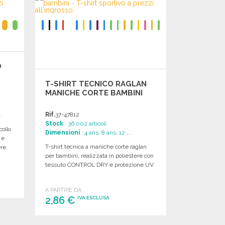
Richiedi un preventivo
O
T-SHIRT TECNICO RAGLAN
MANICHE CORTE BAMBINI
Rif.
37-47812
.
Stock
: 36 002 articoli
collo
Dimensioni
: 4 ans, 8 ans, 12 ...
 e
T-shirt tecnica a maniche corte raglan
re,
per bambini, realizzata in poliestere con
tessuto CONTROL DRY e protezione UV.
A PARTIRE DA
2,86 €
IVA ESCLUSA
ORDINARE