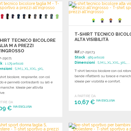
Richiedi un preventivo
Richiedi un preventivo
T-SHIRT TECNICO BICOL
ALTA VISIBILITÀ
HIRT TECNICO BICOLORE
LIA M A PREZZI
'INGROSSO
Rif.
17-29073
Stock
: 589 articoli
7-29071
Dimensioni
: S,M,L,XL,XXL,3XL,...
ck
: 1 179 articoli
nsioni
: S,M,L,XL,XXL,3XL
T-shirt tecnico bicolore con col roto
bande riflettenti su torace e manich
hirt bicolore, respirante, con col
ideale per visibilità e comfort.
do e pannelli contrastanti su lati e
 maniche. Ideale per attività
ive.
A PARTIRE DA
10,67 €
IVA ESCLUSA
RTIRE DA
,09 €
IVA ESCLUSA
ORDINARE
ORDINARE
Richiedi un preventivo
Richiedi un preventivo