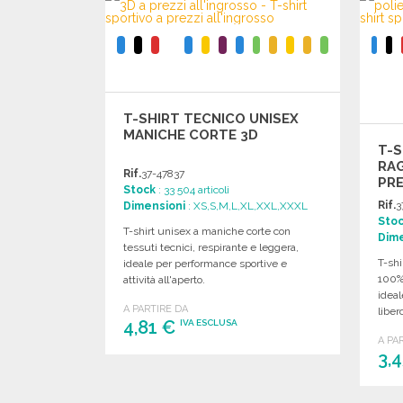
T-SHIRT TECNICO UNISEX
MANICHE CORTE 3D
T-
RAG
Rif.
37-47837
PRE
Stock
: 33 504 articoli
Rif.
3
Dimensioni
: XS,S,M,L,XL,XXL,XXXL
Sto
T-shirt unisex a maniche corte con
Dime
tessuti tecnici, respirante e leggera,
T-shi
ideale per performance sportive e
100% 
attività all'aperto.
ideal
A PARTIRE DA
liber
4,81 €
IVA ESCLUSA
A PA
3,
ORDINARE
Richiedi un preventivo