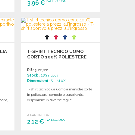
3,96 €
IVA ESCLUSA
ORDINARE
Richiedi un preventivo
LIA
T-SHIRT TECNICO UOMO
I
CORTO 100% POLIESTERE
Rif.
13-22726
Stock
: 289 articoli
L
Dimensioni
: S,L,M,XXL
T-shirt tecnico da uomo a maniche corte
in poliestere, comodo e traspirante,
erla,
disponibile in diverse taglie.
A PARTIRE DA
2,12 €
IVA ESCLUSA
ORDINARE