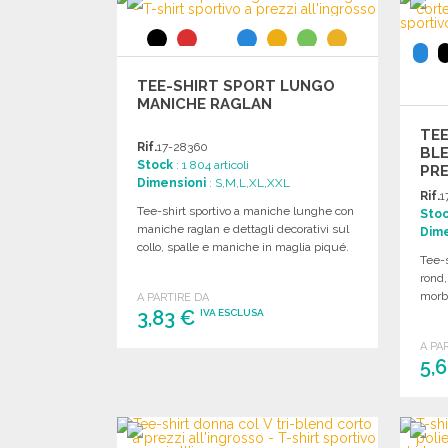
Richiedi un preventivo
TEE-SHIRT SPORT LUNGO
MANICHE RAGLAN
TEE
Rif.
17-28360
BLE
Stock
: 1 804 articoli
PRE
Dimensioni
: S,M,L,XL,XXL
Rif.
1
Tee-shirt sportivo a maniche lunghe con
Sto
maniche raglan e dettagli decorativi sul
Dime
collo, spalle e maniche in maglia piqué.
Tee-s
rond
morbi
A PARTIRE DA
3,83 €
IVA ESCLUSA
A PA
ORDINARE
5,
Richiedi un preventivo