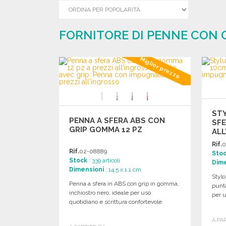
FORNITORE DI PENNE CON G
Miglior prezzo
STY
PENNA A SFERA ABS CON
SFE
GRIP GOMMA 12 PZ
ALL
Rif.
0
Rif.
02-08889
Sto
Stock
: 339 articoli
Dime
Dimensioni
: 14.5 x 1.1 cm
Stylo
Penna a sfera in ABS con grip in gomma,
punta
inchiostro nero, ideale per uso
per u
quotidiano e scrittura confortevole.
A PA