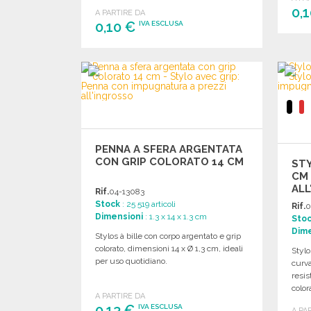
0,
A PARTIRE DA
0,10 €
IVA ESCLUSA
ORDINARE
Richiedi un preventivo
PENNA A SFERA ARGENTATA
CON GRIP COLORATO 14 CM
STY
CM 
ALL
Rif.
04-13083
Stock
: 25 519 articoli
Rif.
0
Dimensioni
: 1.3 x 14 x 1.3 cm
Sto
Dime
Stylos à bille con corpo argentato e grip
colorato, dimensioni 14 x Ø 1,3 cm, ideali
Stylo
per uso quotidiano.
curva
resis
color
A PARTIRE DA
0,13 €
IVA ESCLUSA
A PA