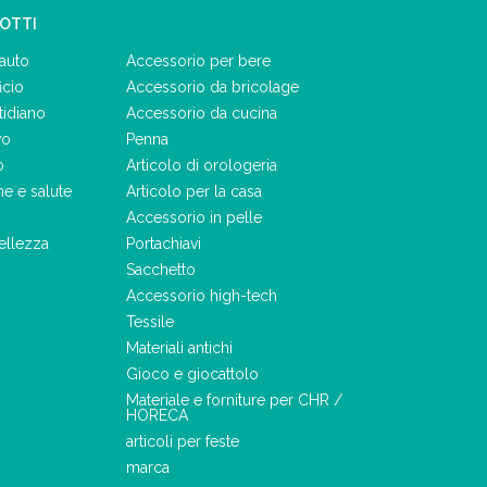
DOTTI
auto
Accessorio per bere
icio
Accessorio da bricolage
tidiano
Accessorio da cucina
vo
Penna
o
Articolo di orologeria
ne e salute
Articolo per la casa
Accessorio in pelle
ellezza
Portachiavi
Sacchetto
Accessorio high-tech
Tessile
Materiali antichi
Gioco e giocattolo
Materiale e forniture per CHR /
HORECA
articoli per feste
marca