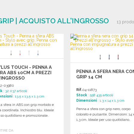
RIP | ACQUISTO ALL'INGROSSO
13 prodo
LUS TOUCH - PENNA A
PENNA A SFERA NERA CO
RA ABS 10CM A PREZZI
GRIP 14 CM
'INGROSSO
2-03980
Rif.
04-11873
ck
: 32 037 articoli
Stock
: 558 435 articoli
nsioni
: 13.5 x 13.5 x 1.3 cm
Dimensioni
: 1.3 x 14 x 1.3 cm
 a sfera in ABS con grip morbido e
Penna a sfera con grip nero, corpo
 coordinata. Inchiostro blu. Ideale
colorato e pulsante. Dimensioni: 14 
so quotidiano e promozionale.
1,3 cm. Ideale per uso quotidiano.
RTIRE DA