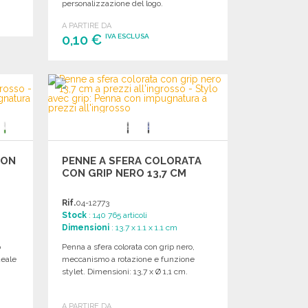
personalizzazione del logo.
A PARTIRE DA
0,10 €
IVA ESCLUSA
ORDINARE
Richiedi un preventivo
CON
PENNE A SFERA COLORATA
CON GRIP NERO 13,7 CM
Rif.
04-12773
Stock
: 140 765 articoli
Dimensioni
: 13.7 x 1.1 x 1.1 cm
p
Penna a sfera colorata con grip nero,
deale
meccanismo a rotazione e funzione
stylet. Dimensioni: 13,7 x Ø 1,1 cm.
A PARTIRE DA