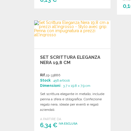
0,
ORDINARE
Richiedi un preventivo
SET SCRITTURA ELEGANZA
NERA 19,8 CM
Rif.
19-33886
Stock
: 456 articoli
Dimensioni
: 3.7 x 19.8 x 7.9 cm
Set scrittura elegante in metallo, include
penna a sfera e stilografica. Confezione
regalo nera, ideale per eventi e regali
aziendali.
A PARTIRE DA
6,34 €
IVA ESCLUSA