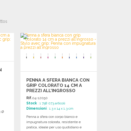
ttos
N
PENNA A SFERA BIANCA CON
GRIP COLORATO 14 CM A
PREZZI ALL'INGROSSO
Rif.
04-12050
Stock
: 1 758 073 articoli
Dimensioni
: 1.3 x 14 x 1.3 cm
x Ø
Penna a sfera con corpo bianco e
impugnatura colorata, resistente e
pratica, ideale per uso quotidiano e