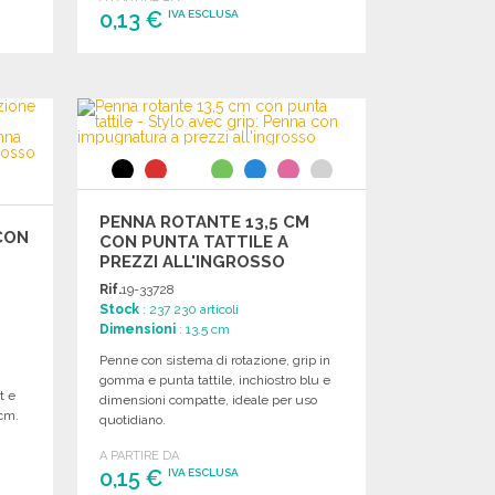
0,13 €
IVA ESCLUSA
ORDINARE
Richiedi un preventivo
PENNA ROTANTE 13,5 CM
CON
CON PUNTA TATTILE A
PREZZI ALL'INGROSSO
Rif.
19-33728
Stock
: 237 230 articoli
Dimensioni
: 13.5 cm
Penne con sistema di rotazione, grip in
gomma e punta tattile, inchiostro blu e
t e
dimensioni compatte, ideale per uso
 cm.
quotidiano.
A PARTIRE DA
0,15 €
IVA ESCLUSA