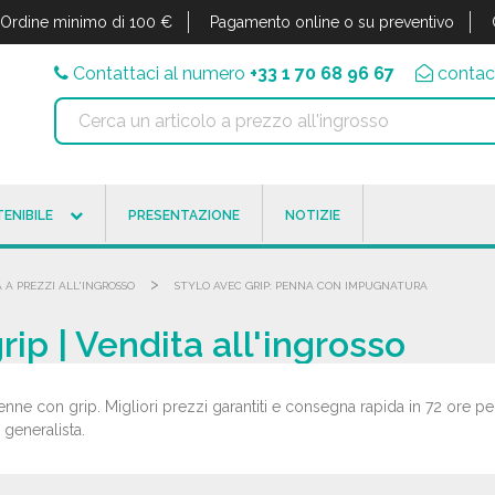
Ordine minimo di 100 €
Pagamento online o su preventivo
Contattaci al numero
+33 1 70 68 96 67
contac
ENIBILE
PRESENTAZIONE
NOTIZIE
>
 A PREZZI ALL'INGROSSO
STYLO AVEC GRIP: PENNA CON IMPUGNATURA
ip | Vendita all'ingrosso
enne con grip. Migliori prezzi garantiti e consegna rapida in 72 ore pe
a generalista.