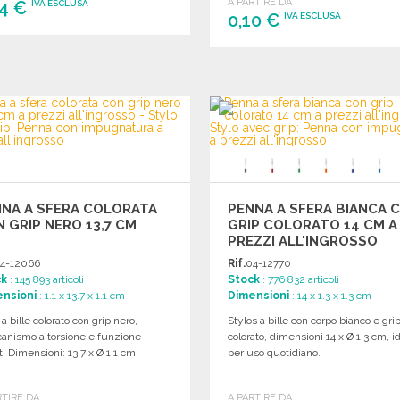
A PARTIRE DA
14 €
IVA ESCLUSA
0,10 €
IVA ESCLUSA
ORDINARE
ORDINARE
Richiedi un preventivo
Richiedi un preventivo
NA A SFERA COLORATA
PENNA A SFERA BIANCA 
 GRIP NERO 13,7 CM
GRIP COLORATO 14 CM A
PREZZI ALL'INGROSSO
4-12066
Rif.
04-12770
ck
: 145 893 articoli
Stock
: 776 832 articoli
nsioni
: 1.1 x 13.7 x 1.1 cm
Dimensioni
: 14 x 1.3 x 1.3 cm
 a bille colorato con grip nero,
Stylos à bille con corpo bianco e gri
anismo a torsione e funzione
colorato, dimensioni 14 x Ø 1,3 cm, i
t. Dimensioni: 13,7 x Ø 1,1 cm.
per uso quotidiano.
RTIRE DA
A PARTIRE DA