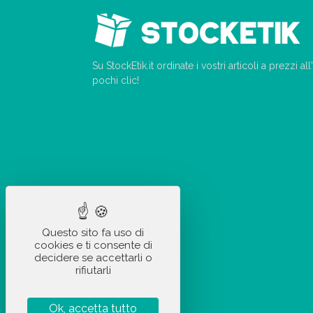
Su StockEtik.it ordinate i vostri articoli a prezzi a
pochi clic!
Questo sito fa uso di
cookies e ti consente di
decidere se accettarli o
rifiutarli
Ok, accetta tutto