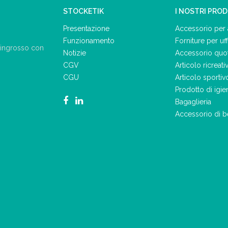
STOCKETIK
I NOSTRI PRO
Presentazione
Accessorio per 
Funzionamento
Forniture per uff
ll'ingrosso con
Notizie
Accessorio quo
CGV
Articolo ricreati
CGU
Articolo sportiv
Prodotto di igie
Bagaglieria
Accessorio di b