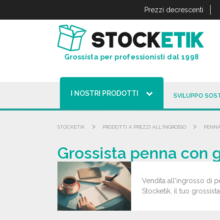
Pannello di gestione dei cookies
Prezzi decrescenti
Grossista per professionisti dal 1998
I NOSTRI PRODOTTI
SVILUPPO SOST
>
>
STOCKETIK
PRODOTTI A PREZZI ALL'INGROSSO
PENNA
Grossista penna con gr
Vendita all'ingrosso di p
Stocketik, il tuo grossist