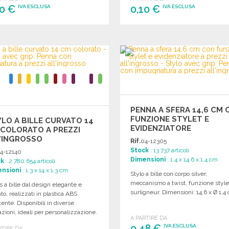
10 €
0,10 €
IVA ESCLUSA
IVA ESCLUSA
ORDINARE
ORDINARE
Richiedi un preventivo
Richiedi un preventivo
PENNA A SFERA 14,6 CM 
FUNZIONE STYLET E
LO A BILLE CURVATO 14
EVIDENZIATORE
COLORATO A PREZZI
'INGROSSO
Rif.
04-12305
Stock
: 13 737 articoli
4-12140
Dimensioni
: 1.4 x 14.6 x 1.4 cm
ck
: 2 780 654 articoli
nsioni
: 1.3 x 14 x 1.3 cm
Stylo a bille con corpo silver,
meccanismo a twist, funzione style
s à bille dal design elegante e
surligneur. Dimensioni: 14,6 x Ø 1,4
to, realizzati in plastica ABS
tente. Disponibili in diverse
azioni, ideali per personalizzazione.
A PARTIRE DA
0,48 €
IVA ESCLUSA
RTIRE DA