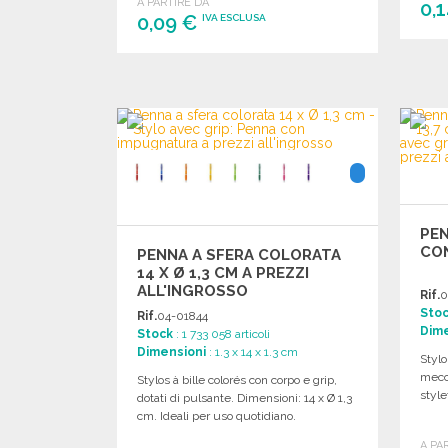
A PARTIRE DA
0,
0,09 €
IVA ESCLUSA
ORDINARE
Richiedi un preventivo
PEN
CON
PENNA A SFERA COLORATA
14 X Ø 1,3 CM A PREZZI
ALL'INGROSSO
Rif.
0
Sto
Rif.
04-01844
Dime
Stock
: 1 733 058 articoli
Dimensioni
: 1.3 x 14 x 1.3 cm
Stylo
mecc
Stylos à bille colorés con corpo e grip,
style
dotati di pulsante. Dimensioni: 14 x Ø 1,3
cm. Ideali per uso quotidiano.
A PA