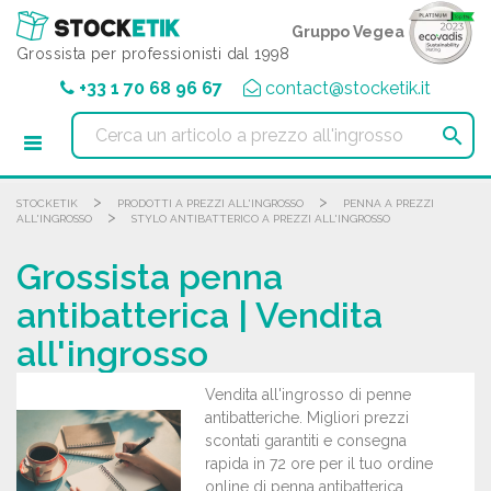
Pannello di gestione dei cookies
Gruppo Vegea
Grossista per professionisti dal 1998
+33 1 70 68 96 67
contact@stocketik.it

>
>
STOCKETIK
PRODOTTI A PREZZI ALL'INGROSSO
PENNA A PREZZI
>
ALL'INGROSSO
STYLO ANTIBATTERICO A PREZZI ALL'INGROSSO
Grossista penna
antibatterica | Vendita
all'ingrosso
Vendita all'ingrosso di penne
antibatteriche. Migliori prezzi
scontati garantiti e consegna
rapida in 72 ore per il tuo ordine
online di penna antibatterica