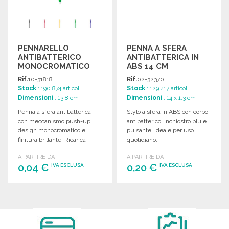
PENNARELLO
PENNA A SFERA
ANTIBATTERICO
ANTIBATTERICA IN
MONOCROMATICO
ABS 14 CM
BLU 0,7 MM
Rif.
10-31818
Rif.
02-32370
Stock
: 190 874 articoli
Stock
: 129 417 articoli
Dimensioni
: 13.8 cm
Dimensioni
: 14 x 1.3 cm
Penna a sfera antibatterica
Stylo a sfera in ABS con corpo
con meccanismo push-up,
antibatterico, inchiostro blu e
design monocromatico e
pulsante, ideale per uso
finitura brillante. Ricarica
quotidiano.
d'inchiostro blu inclusa.
A PARTIRE DA
A PARTIRE DA
0,04 €
0,20 €
IVA ESCLUSA
IVA ESCLUSA
ORDINARE
ORDINARE
Richiedi un preventivo
Richiedi un preventivo