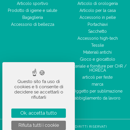
Articolo sportivo
Articolo di orologeria
Prodotto di igiene e salute
Articolo per la casa
Bagaglieria
Accessorio in pelle
Accessorio di bellezza
Portachiavi
Sacchetto
Accessorio high-tech
Tessile
Materiali antichi
Gioco e giocattolo
Materiale e forniture per CHR /
HORECA
articoli per feste
Questo sito fa uso di
marca
cookies e ti consente di
Oggetto per sublimazione
decidere se accettarli o
rifiutarli
abbigliamento da lavoro
Ok, accetta tutto
Rifiuta tutti i cookie
STOCKETIK © 2023 - TUTTI I DIRITTI RISERVATI