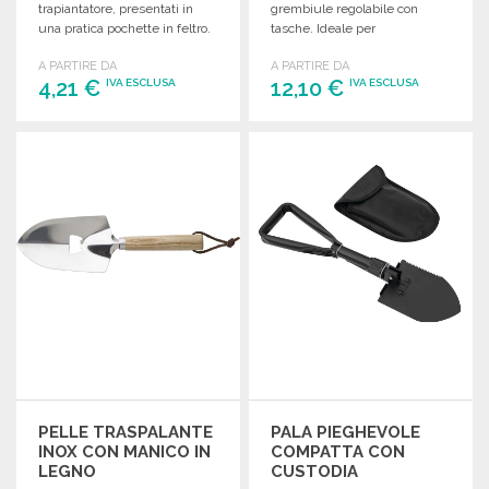
trapiantatore, presentati in
grembiule regolabile con
una pratica pochette in feltro.
tasche. Ideale per
appassionati di giardinaggio.
A PARTIRE DA
A PARTIRE DA
4,21 €
12,10 €
IVA ESCLUSA
IVA ESCLUSA
ORDINARE
ORDINARE
Richiedi un preventivo
Richiedi un preventivo
PELLE TRASPALANTE
PALA PIEGHEVOLE
INOX CON MANICO IN
COMPATTA CON
LEGNO
CUSTODIA