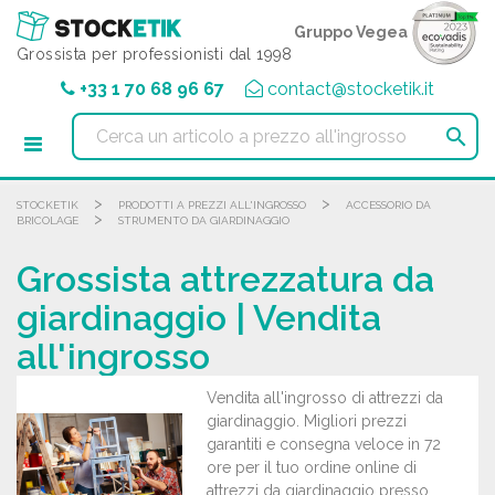
Pannello di gestione dei cookies
Gruppo Vegea
Grossista per professionisti dal 1998
+33 1 70 68 96 67
contact@stocketik.it

>
>
STOCKETIK
PRODOTTI A PREZZI ALL'INGROSSO
ACCESSORIO DA
>
BRICOLAGE
STRUMENTO DA GIARDINAGGIO
Grossista attrezzatura da
giardinaggio | Vendita
all'ingrosso
Vendita all'ingrosso di attrezzi da
giardinaggio. Migliori prezzi
garantiti e consegna veloce in 72
ore per il tuo ordine online di
attrezzi da giardinaggio presso