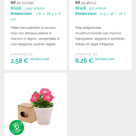
Rif.
16-222190
Rif.
19-48222
Stock
: 3 552 articoli
Stock
: 937 articoli
Dimensioni
: 2.8 x 28.5 x 8
Dimensioni
: 11,5 x 46 / 16 x
cm
...
Pelle transplantoir in acciaio
Pala pieghevole
inox con decapsulatore e
multifunzionale con manico
manico in legno, presentata in
triangolare, leggera e portatile,
una elegante scatola regalo
dotata di sega integrata.
kraft.
Dimensioni compatte e
A PARTIRE DA
A PARTIRE DA
pratiche.
2,58 €
6,26 €
IVA ESCLUSA
IVA ESCLUSA
ORDINARE
ORDINARE
Richiedi un preventivo
Richiedi un preventivo