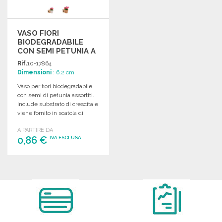
VASO FIORI
BIODEGRADABILE
CON SEMI PETUNIA A
PREZZI
Rif.
10-17864
ALL'INGROSSO
Dimensioni
: 6.2 cm
Vaso per fiori biodegradabile
con semi di petunia assortiti.
Include substrato di crescita e
viene fornito in scatola di
cartone.
A PARTIRE DA
0,86 €
IVA ESCLUSA
ORDINARE
Richiedi un preventivo