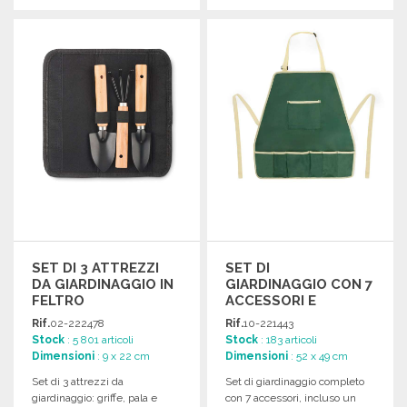
ORDINARE
ORDINARE
Richiedi un preventivo
Richiedi un preventivo
SET DI 3 ATTREZZI
SET DI
DA GIARDINAGGIO IN
GIARDINAGGIO CON 7
FELTRO
ACCESSORI E
TABLIER A PREZZI
Rif.
02-222478
Rif.
10-221443
ALL'INGROSSO
Stock
: 5 801 articoli
Stock
: 183 articoli
Dimensioni
: 9 x 22 cm
Dimensioni
: 52 x 49 cm
Set di 3 attrezzi da
Set di giardinaggio completo
giardinaggio: griffe, pala e
con 7 accessori, incluso un