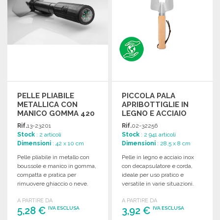
PELLE PLIABILE
PICCOLA PALA
METALLICA CON
APRIBOTTIGLIE IN
MANICO GOMMA 420
LEGNO E ACCIAIO
MM
Rif.
13-23201
Rif.
02-32256
Stock
: 2 articoli
Stock
: 2 941 articoli
Dimensioni
: 42 x 10 cm
Dimensioni
: 28.5 x 8 cm
Pelle pliabile in metallo con
Pelle in legno e acciaio inox
boussole e manico in gomma,
con decapsulatore e corda,
compatta e pratica per
ideale per uso pratico e
rimuovere ghiaccio o neve.
versatile in varie situazioni.
Include custodia.
A PARTIRE DA
A PARTIRE DA
5,28 €
3,92 €
IVA ESCLUSA
IVA ESCLUSA