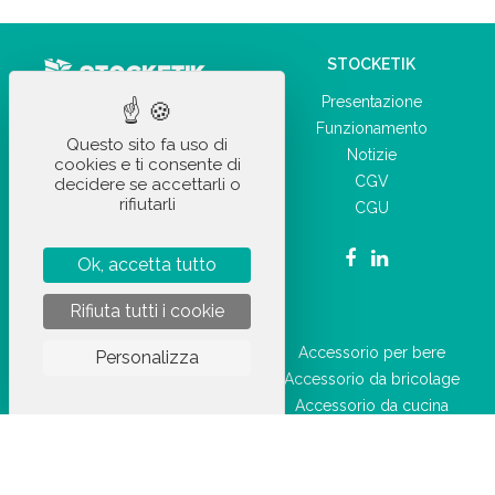
STOCKETIK
Presentazione
Su StockEtik.it ordinate i vostri
Funzionamento
articoli a prezzi all'ingrosso
Questo sito fa uso di
Notizie
con pochi clic!
cookies e ti consente di
CGV
decidere se accettarli o
rifiutarli
CGU
Ok, accetta tutto
Rifiuta tutti i cookie
I NOSTRI PRODOTTI
Accessorio per auto
Accessorio per bere
Personalizza
Forniture per ufficio
Accessorio da bricolage
Accessorio quotidiano
Accessorio da cucina
Articolo ricreativo
Penna
Articolo sportivo
Articolo di orologeria
Prodotto di igiene e salute
Articolo per la casa