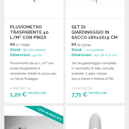
PLUVIOMETRO
SET DI
TRASPARENTE 40
GIARDINAGGIO IN
L/M² CON PINZA
SACCO 18X10X19 CM
Rif.
10-16492
Rif.
19-33244
Stock
: 58 000 articoli
Stock
: 1 203 articoli
Dimensioni
: 44 cm
Dimensioni
: 19 x 18 x 10 cm
Pluviometro da 40 L/m² con
Set da giardinaggio completo
corpo trasparente e
in sacchetto di tela, include
resistente, dotato di pinza per
rastrello, 2 pale, cesoia,
un facile fissaggio.
spruzzatore e bobina di filo.
Dimensioni compatte.
A PARTIRE DA
A PARTIRE DA
1,20 €
7,71 €
IVA ESCLUSA
IVA ESCLUSA
ORDINARE
ORDINARE
I più venduti #3
Richiedi un preventivo
Richiedi un preventivo