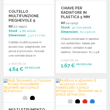
CHIAVE PER
COLTELLO
RADIATORE IN
MULTIFUNZIONE
PLASTICA 5 MM
PIEGHEVOLE 9
Rif.
04-14052
FUNZIONI
Rif.
02-09520
Stock
: 40 000 articoli
Stock
: 4 781 articoli
Dimensioni
: 6.1 x 5.8 cm
Dimensioni
: 3.3 x 7 x 7 cm
Chiave universale in plastica
Coltello multifunzione in
con portachiavi, ideale per
acciaio inox, pieghevole, con
radiatori, contatori e pali
pinze e 9 funzioni. Include
elettrici. Dimensioni: 6,1 x 5,8
una comoda tasca in
cm.
poliestere 600D.
A PARTIRE DA
A PARTIRE DA
1,67 €
IVA ESCLUSA
4,64 €
IVA ESCLUSA
ORDINARE
ORDINARE
Richiedi un preventivo
Richiedi un preventivo
MULTI STRUMENTO