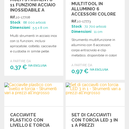
MULTITOOL IN
11 FUNZIONI ACCIAIO
ALLUMINIO 6
INOSSIDABILE A
ACCESSORI COLORE
PREZZI
Rif.
10-17708
METALLIZZATO A
ALL'INGROSSO
Rif.
10-17773
Stock
: 68 000 articoli
PREZZI
Stock
: 72 700 articoli
Dimensioni
: 5.5 x 8 cm
ALL'INGROSSO
Dimensioni
: 11 cm
Multi strumenti in acciaio inox
Strumento multifunzione in
con 11 funzioni, inclusi
alluminio con 6 accessori,
apriscatole, coltello, cacciavite
corpo antiscivolo e clip
e custodia in simile pelle.
metallico, disponibile in colori
vivaci.
A PARTIRE DA
A PARTIRE DA
0,37 €
IVA ESCLUSA
0,97 €
IVA ESCLUSA
ORDINARE
ORDINARE
Richiedi un preventivo
Richiedi un preventivo
CACCIAVITE
SET DI CACCIAVITI
PLASTICO CON
CON TORCIA LED 3 IN
LIVELLO E TORCIA
1 A PREZZI