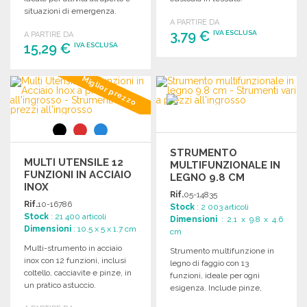
situazioni di emergenza.
Dimensioni compatte.
A PARTIRE DA
Dimensioni compatte: 10,5 x
3,79 €
IVA ESCLUSA
A PARTIRE DA
4,1 x 2,2 cm.
15,29 €
IVA ESCLUSA
ORDINARE
ORDINARE
Miglior prezzo
Richiedi un preventivo
Richiedi un preventivo
STRUMENTO
MULTI UTENSILE 12
MULTIFUNZIONALE IN
FUNZIONI IN ACCIAIO
LEGNO 9.8 CM
INOX
Rif.
05-14835
Rif.
10-16786
Stock
: 2 003 articoli
Stock
: 21 400 articoli
Dimensioni
: 2.1 x 9.8 x 4.6
Dimensioni
: 10.5 x 5 x 1.7 cm
cm
Multi-strumento in acciaio
Strumento multifunzione in
inox con 12 funzioni, inclusi
legno di faggio con 13
coltello, cacciavite e pinze, in
funzioni, ideale per ogni
un pratico astuccio.
esigenza. Include pinze,
coltelli e cacciaviti.