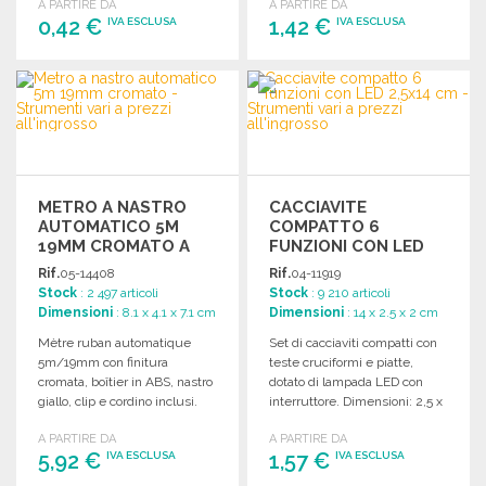
A PARTIRE DA
A PARTIRE DA
0,42 €
1,42 €
IVA ESCLUSA
IVA ESCLUSA
ORDINARE
ORDINARE
Richiedi un preventivo
Richiedi un preventivo
METRO A NASTRO
CACCIAVITE
AUTOMATICO 5M
COMPATTO 6
19MM CROMATO A
FUNZIONI CON LED
PREZZI
2,5X14 CM
Rif.
05-14408
Rif.
04-11919
ALL'INGROSSO
Stock
: 2 497 articoli
Stock
: 9 210 articoli
Dimensioni
: 8.1 x 4.1 x 7.1 cm
Dimensioni
: 14 x 2.5 x 2 cm
Mètre ruban automatique
Set di cacciaviti compatti con
5m/19mm con finitura
teste cruciformi e piatte,
cromata, boîtier in ABS, nastro
dotato di lampada LED con
giallo, clip e cordino inclusi.
interruttore. Dimensioni: 2,5 x
Dimensioni: 4.1 x 7.1 x 8.1 cm.
14 x 2 cm.
A PARTIRE DA
A PARTIRE DA
5,92 €
1,57 €
IVA ESCLUSA
IVA ESCLUSA