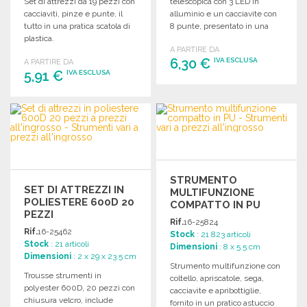
Set di attrezzi da 19 pezzi con
telescopica con 3 LED in
cacciaviti, pinze e punte, il
alluminio e un cacciavite con
tutto in una pratica scatola di
8 punte, presentato in una
plastica.
scatola regalo.
A PARTIRE DA
6,30 €
IVA ESCLUSA
A PARTIRE DA
5,91 €
IVA ESCLUSA
ORDINARE
ORDINARE
Richiedi un preventivo
Richiedi un preventivo
STRUMENTO
SET DI ATTREZZI IN
MULTIFUNZIONE
POLIESTERE 600D 20
COMPATTO IN PU
PEZZI
Rif.
16-25824
Rif.
16-25462
Stock
: 21 823 articoli
Stock
: 21 articoli
Dimensioni
: 8 x 5.5 cm
Dimensioni
: 2 x 29 x 23.5 cm
Strumento multifunzione con
Trousse strumenti in
coltello, apriscatole, sega,
polyester 600D, 20 pezzi con
cacciavite e apribottiglie,
chiusura velcro, include
fornito in un pratico astuccio