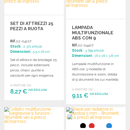
Richiedi un preventivo
SET DI ATTREZZI 25
LAMPADA
PEZZI A RUOTA
MULTIFUNZIONALE
ABS CON 9
Rif.
02-04107
STRUMENTI
Rif.
02-04407
Stock
: 2 371 articoli
Stock
: 3 799 articoli
Dimensioni
: 5.5 x 16 cm
Dimensioni
: 16 x 16 x 3.8 cm
Set di attrezzi da bricolage 25
Lampada multifunzione in
pezzi, include estensore,
ABS con 3 modalità di
pinza, chiavi, punte e
illuminazione e zoom, dotata
cacciaviti per ogni esigenza.
di 9 strumenti tra cui martello
di sicurezza e cutter.
A PARTIRE DA
A PARTIRE DA
8,27 €
IVA ESCLUSA
9,11 €
IVA ESCLUSA
ORDINARE
ORDINARE
Richiedi un preventivo
Richiedi un preventivo