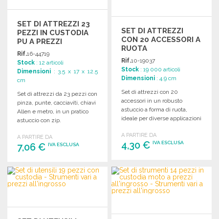
SET DI ATTREZZI 23
SET DI ATTREZZI
PEZZI IN CUSTODIA
CON 20 ACCESSORI A
PU A PREZZI
RUOTA
ALL'INGROSSO
Rif.
16-44719
Rif.
10-19037
Stock
: 12 articoli
Stock
: 19 000 articoli
Dimensioni
: 3.5 x 17 x 12.5
Dimensioni
: 4.9 cm
cm
Set di attrezzi con 20
Set di attrezzi da 23 pezzi con
accessori in un robusto
pinza, punte, cacciaviti, chiavi
astuccio a forma di ruota,
Allen e metro, in un pratico
ideale per diverse applicazioni
astuccio con zip.
di lavoro.
A PARTIRE DA
A PARTIRE DA
4,30 €
IVA ESCLUSA
7,06 €
IVA ESCLUSA
ORDINARE
ORDINARE
Richiedi un preventivo
Richiedi un preventivo