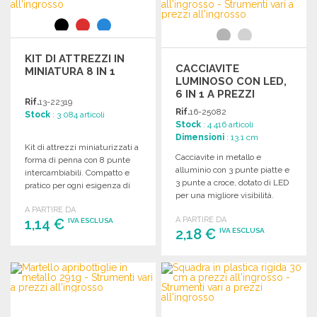
Richiedi un preventivo
KIT DI ATTREZZI IN
CACCIAVITE
MINIATURA 8 IN 1
LUMINOSO CON LED,
6 IN 1 A PREZZI
Rif.
13-22319
ALL'INGROSSO
Rif.
16-25082
Stock
: 3 084 articoli
Stock
: 4 416 articoli
Dimensioni
: 13.1 cm
Kit di attrezzi miniaturizzati a
Cacciavite in metallo e
forma di penna con 8 punte
alluminio con 3 punte piatte e
intercambiabili. Compatto e
3 punte a croce, dotato di LED
pratico per ogni esigenza di
per una migliore visibilità.
riparazione.
A PARTIRE DA
A PARTIRE DA
1,14 €
IVA ESCLUSA
2,18 €
IVA ESCLUSA
ORDINARE
ORDINARE
Richiedi un preventivo
Richiedi un preventivo