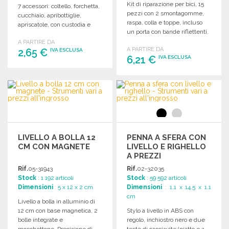
Kit di riparazione per bici, 15
7 accessori: coltello, forchetta,
pezzi con 2 smontagomme,
cucchiaio, apribottiglie,
raspa, colla e toppe, incluso
apriscatole, con custodia e
un porta con bande riflettenti.
passante per cintura.
A PARTIRE DA
A PARTIRE DA
2,65 €
IVA ESCLUSA
6,21 €
IVA ESCLUSA
ORDINARE
ORDINARE
Richiedi un preventivo
Richiedi un preventivo
LIVELLO A BOLLA 12
PENNA A SFERA CON
CM CON MAGNETE
LIVELLO E RIGHELLO
A PREZZI
ALL'INGROSSO
Rif.
05-31943
Rif.
02-32035
Stock
: 1 192 articoli
Stock
: 59 592 articoli
Dimensioni
: 5 x 12 x 2 cm
Dimensioni
: 1.1 x 14.5 x 1.1
cm
Livello a bolla in alluminio di
12 cm con base magnetica, 2
Stylo a livello in ABS con
bolle integrate e
regolo, inchiostro nero e due