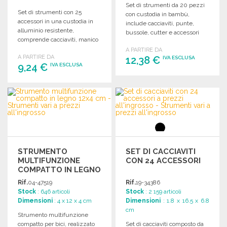
Set di strumenti da 20 pezzi
Set di strumenti con 25
con custodia in bambù,
accessori in una custodia in
include cacciaviti, punte,
alluminio resistente,
bussole, cutter e accessori
comprende cacciaviti, manico
vari.
multifunzione e pinze.
A PARTIRE DA
A PARTIRE DA
12,38 €
IVA ESCLUSA
9,24 €
IVA ESCLUSA
ORDINARE
ORDINARE
Richiedi un preventivo
Richiedi un preventivo
STRUMENTO
SET DI CACCIAVITI
MULTIFUNZIONE
CON 24 ACCESSORI
COMPATTO IN LEGNO
12X4 CM
Rif.
04-47519
Rif.
19-34386
Stock
: 646 articoli
Stock
: 2 159 articoli
Dimensioni
: 4 x 12 x 4 cm
Dimensioni
: 1.8 x 16.5 x 6.8
cm
Strumento multifunzione
compatto per bici, realizzato
Set di cacciaviti composto da