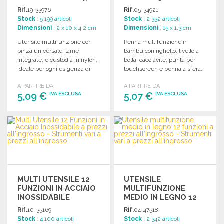
CM
PREZZI
Rif.
19-33976
Rif.
05-34921
ALL'INGROSSO
Stock
: 5 199 articoli
Stock
: 2 332 articoli
Dimensioni
: 2 x 10 x 4.2 cm
Dimensioni
: 15 x 1.3 cm
Utensile multifunzione con
Penna multifunzione in
pinza universale, lame
bambù con righello, livello a
integrate, e custodia in nylon.
bolla, cacciavite, punta per
Ideale per ogni esigenza di
touchscreen e penna a sfera.
lavoro e svago.
Dimensioni: 1,3 x 15 cm.
A PARTIRE DA
A PARTIRE DA
5,09 €
5,07 €
IVA ESCLUSA
IVA ESCLUSA
ORDINARE
ORDINARE
Richiedi un preventivo
Richiedi un preventivo
MULTI UTENSILE 12
UTENSILE
FUNZIONI IN ACCIAIO
MULTIFUNZIONE
INOSSIDABILE
MEDIO IN LEGNO 12
FUNZIONI
Rif.
10-35169
Rif.
04-47518
Stock
: 4 100 articoli
Stock
: 2 342 articoli