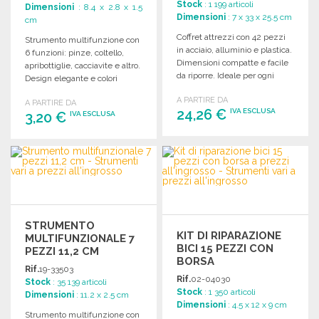
Stock
: 1 199 articoli
Dimensioni
: 8.4 x 2.8 x 1.5
Dimensioni
: 7 x 33 x 25.5 cm
cm
Coffret attrezzi con 42 pezzi
Strumento multifunzione con
in acciaio, alluminio e plastica.
6 funzioni: pinze, coltello,
Dimensioni compatte e facile
apribottiglie, cacciavite e altro.
da riporre. Ideale per ogni
Design elegante e colori
esigenza.
vivaci.
A PARTIRE DA
A PARTIRE DA
24,26 €
IVA ESCLUSA
3,20 €
IVA ESCLUSA
ORDINARE
ORDINARE
Richiedi un preventivo
Richiedi un preventivo
STRUMENTO
KIT DI RIPARAZIONE
MULTIFUNZIONALE 7
BICI 15 PEZZI CON
PEZZI 11,2 CM
BORSA
Rif.
19-33503
Rif.
02-04030
Stock
: 35 139 articoli
Stock
: 1 350 articoli
Dimensioni
: 11.2 x 2.5 cm
Dimensioni
: 4.5 x 12 x 9 cm
Strumento multifunzione con