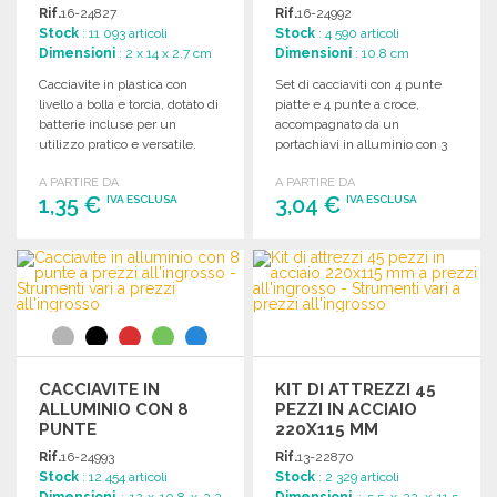
ALL'INGROSSO
Rif.
16-24827
Rif.
16-24992
Stock
: 11 093 articoli
Stock
: 4 590 articoli
Dimensioni
: 2 x 14 x 2.7 cm
Dimensioni
: 10.8 cm
Cacciavite in plastica con
Set di cacciaviti con 4 punte
livello a bolla e torcia, dotato di
piatte e 4 punte a croce,
batterie incluse per un
accompagnato da un
utilizzo pratico e versatile.
portachiavi in alluminio con 3
LED inclusi.
A PARTIRE DA
A PARTIRE DA
1,35 €
3,04 €
IVA ESCLUSA
IVA ESCLUSA
ORDINARE
ORDINARE
Richiedi un preventivo
Richiedi un preventivo
CACCIAVITE IN
KIT DI ATTREZZI 45
ALLUMINIO CON 8
PEZZI IN ACCIAIO
PUNTE
220X115 MM
Rif.
16-24993
Rif.
13-22870
Stock
: 12 454 articoli
Stock
: 2 329 articoli