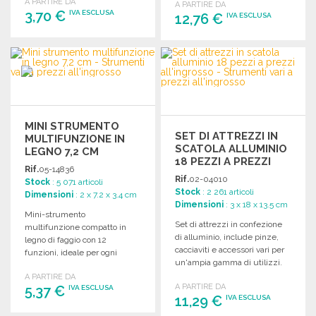
A PARTIRE DA
A PARTIRE DA
3,70 €
IVA ESCLUSA
12,76 €
IVA ESCLUSA
ORDINARE
ORDINARE
Richiedi un preventivo
Richiedi un preventivo
MINI STRUMENTO
SET DI ATTREZZI IN
MULTIFUNZIONE IN
SCATOLA ALLUMINIO
LEGNO 7,2 CM
18 PEZZI A PREZZI
Rif.
05-14836
ALL'INGROSSO
Rif.
02-04010
Stock
: 5 071 articoli
Stock
: 2 261 articoli
Dimensioni
: 2 x 7.2 x 3.4 cm
Dimensioni
: 3 x 18 x 13.5 cm
Mini-strumento
Set di attrezzi in confezione
multifunzione compatto in
di alluminio, include pinze,
legno di faggio con 12
cacciaviti e accessori vari per
funzioni, ideale per ogni
un'ampia gamma di utilizzi.
esigenza. Confezionato in
A PARTIRE DA
elegante scatola regalo.
A PARTIRE DA
5,37 €
IVA ESCLUSA
11,29 €
IVA ESCLUSA