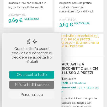
in acciaio inox con maniglie in
26 pezzi, con una pratica
legno. Include 8 strumenti
custodia. Dimensioni
essenziali. Dimensioni: 12 x 4
contenitore: 16,5 x 6,8 x 1,8
A PARTIRE DA
x 4 cm.
cm.
9,69 €
IVA ESCLUSA
A PARTIRE DA
3,63 €
IVA ESCLUSA
ORDINARE
ORDINARE
Richiedi un preventivo
Richiedi un preventivo
Questo sito fa uso di
cookies e ti consente di
decidere se accettarli o
rifiutarli
SET DI CACCIAVITI IN
CACCIAVITE A
ABS 24 PEZZI A
CRICCHETTO 15.3 CM
PREZZI
DI LUSSO A PREZZI
Ok, accetta tutto
ALL'INGROSSO
ALL'INGROSSO
Rif.
16-35053
Rif.
05-48673
Stock
: 5 795 articoli
Stock
: 1 268 articoli
Rifiuta tutti i cookie
Dimensioni
: 1.9 x 16.7 x 6.8
Dimensioni
: 3.4 x 15.3 x 3.4
cm
cm
Personalizza
Set di cacciaviti in ABS e
Cacciavite di lusso con punte
metallo con 24 punte di
in acciaio S2, include vari