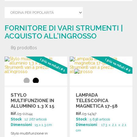
FORNITORE DI VARI STRUMENTI |
ACQUISTO ALL'INGROSSO
89 prodottos
I più venduti #1
I più venduti #2
STYLO
LAMPADA
MULTIFUNZIONE IN
TELESCOPICA
ALLUMINIO 1.3 X 15
MAGNETICA 17-58
CM A PREZZI
CM
Rif.
05-02144
Rif.
05-14747
ALL'INGROSSO
Stock
: 12 267 articoli
Stock
: 5 638 articoli
Dimensioni
: 15 x 1.3 cm
Dimensioni
: 17.3 x 2.1 x 2.1
cm
Stylo multifunzione in