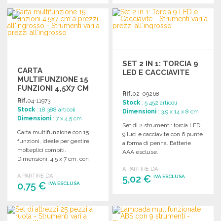
ORDINARE
ORDINARE
Richiedi un preventivo
Richiedi un preventivo
SET 2 IN 1: TORCIA 9
CARTA
LED E CACCIAVITE
MULTIFUNZIONE 15
FUNZIONI 4,5X7 CM
Rif.
02-09268
Rif.
04-11973
Stock
: 5 452 articoli
Stock
: 18 388 articoli
Dimensioni
: 3.9 x 14 x 8 cm
Dimensioni
: 7 x 4.5 cm
Set di 2 strumenti: torcia LED
Carta multifunzione con 15
9 luci e cacciavite con 6 punte
funzioni, ideale per gestire
a forma di penna. Batterie
molteplici compiti.
AAA escluse.
Dimensioni: 4,5 x 7 cm, con
custodia in PU.
A PARTIRE DA
A PARTIRE DA
5,02 €
IVA ESCLUSA
0,75 €
IVA ESCLUSA
ORDINARE
ORDINARE
Richiedi un preventivo