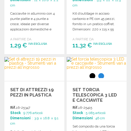
Dimensioni
: 12 x 10.8 x 2.2
Dimensioni
: 5.5 x 22 x 11.5
cm
cm
Cacciavite in alluminio con 4
Kit d’outillage in acciaio
punte piatte e 4 punte a
carbonio e PE con 45 pezzi,
croce, ideale per diverse
fornito in un pratico coffret.
applicazioni domestiche e
Dimensioni: 220 x 115 x 55
professionali.
mm.
A PARTIRE DA
A PARTIRE DA
1,29 €
11,32 €
IVA ESCLUSA
IVA ESCLUSA
ORDINARE
ORDINARE
Richiedi un preventivo
Richiedi un preventivo
SET DI ATTREZZI 19
SET TORCIA
PEZZI IN PLASTICA
TELESCOPICA 3 LED
E CACCIAVITE
Rif.
16-25347
Rif.
16-25415
Stock
: 9 776 articoli
Stock
: 5 085 articoli
Dimensioni
: 3.9 x 16.8 x 9.1
Dimensioni
: 46 cm
cm
Set composto da una torcia