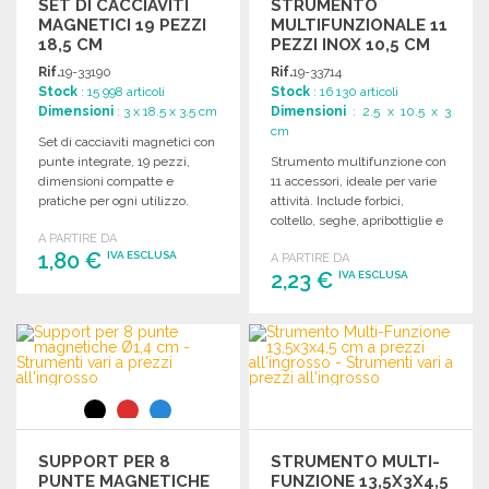
SET DI CACCIAVITI
STRUMENTO
MAGNETICI 19 PEZZI
MULTIFUNZIONALE 11
18,5 CM
PEZZI INOX 10,5 CM
Rif.
19-33190
Rif.
19-33714
Stock
: 15 998 articoli
Stock
: 16 130 articoli
Dimensioni
: 3 x 18.5 x 3.5 cm
Dimensioni
: 2.5 x 10.5 x 3
cm
Set di cacciaviti magnetici con
punte integrate, 19 pezzi,
Strumento multifunzione con
dimensioni compatte e
11 accessori, ideale per varie
pratiche per ogni utilizzo.
attività. Include forbici,
coltello, seghe, apribottiglie e
A PARTIRE DA
cacciavite. Dimensioni
1,80 €
IVA ESCLUSA
A PARTIRE DA
compatte.
2,23 €
IVA ESCLUSA
ORDINARE
ORDINARE
Richiedi un preventivo
Richiedi un preventivo
SUPPORT PER 8
STRUMENTO MULTI-
PUNTE MAGNETICHE
FUNZIONE 13,5X3X4,5