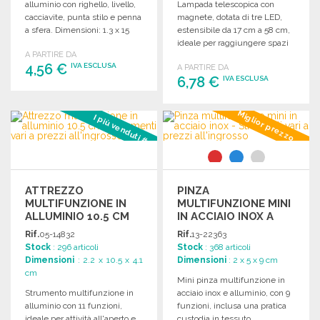
alluminio con righello, livello,
Lampada telescopica con
cacciavite, punta stilo e penna
magnete, dotata di tre LED,
a sfera. Dimensioni: 1.3 x 15
estensibile da 17 cm a 58 cm,
cm.
ideale per raggiungere spazi
A PARTIRE DA
difficili. Batterie incluse.
4,56 €
IVA ESCLUSA
A PARTIRE DA
6,78 €
IVA ESCLUSA
ORDINARE
ORDINARE
Miglior prezzo
I più venduti #3
Richiedi un preventivo
Richiedi un preventivo
ATTREZZO
PINZA
MULTIFUNZIONE IN
MULTIFUNZIONE MINI
ALLUMINIO 10.5 CM
IN ACCIAIO INOX A
PREZZI
Rif.
05-14832
Rif.
13-22363
ALL'INGROSSO
Stock
: 296 articoli
Stock
: 368 articoli
Dimensioni
: 2.2 x 10.5 x 4.1
Dimensioni
: 2 x 5 x 9 cm
cm
Mini pinza multifunzione in
Strumento multifunzione in
acciaio inox e alluminio, con 9
alluminio con 11 funzioni,
funzioni, inclusa una pratica
ideale per attività all'aperto e
custodia in tessuto.