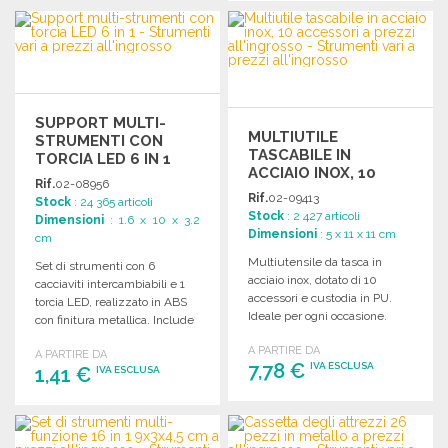
ORDINARE
Richiedi un preventivo
Richiedi un preventivo
SUPPORT MULTI-
MULTIUTILE
STRUMENTI CON
TASCABILE IN
TORCIA LED 6 IN 1
ACCIAIO INOX, 10
Rif.
02-08956
ACCESSORI
Rif.
02-09413
Stock
: 24 365 articoli
Stock
: 2 427 articoli
Dimensioni
: 1.6 x 10 x 3.2
Dimensioni
: 5 x 11 x 11 cm
cm
Multiutensile da tasca in
Set di strumenti con 6
acciaio inox, dotato di 10
cacciaviti intercambiabili e 1
accessori e custodia in PU.
torcia LED, realizzato in ABS
Ideale per ogni occasione.
con finitura metallica. Include
3 pile a bottone.
A PARTIRE DA
A PARTIRE DA
7,78 €
IVA ESCLUSA
1,41 €
IVA ESCLUSA
ORDINARE
ORDINARE
Richiedi un preventivo