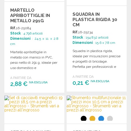
MARTELLO
SQUADRA IN
APRIBOTTIGLIE IN
PLASTICA RIGIDA 30
METALLO 291G
CM
Rif.
16-25084
Rif.
16-25234
Stock
: 4 796 articoli
Stock
: 154 832 articoli
Dimensioni
: 24.5 x 11 x 2.8
Dimensioni
: 15.6 x 7.8 cm
cm
Squadra in plastica rigida,
Martello apribottiglie in
ideale per misurazioni precise
metallo con manico in PVC,
e progetti di bricolage.
peso netto di 291 g, ideale per
Perfetta per professionisti e
uso domestico e
appassionati.
professionale.
A PARTIRE DA
A PARTIRE DA
0,21 €
IVA ESCLUSA
2,88 €
IVA ESCLUSA
ORDINARE
ORDINARE
Richiedi un preventivo
Richiedi un preventivo