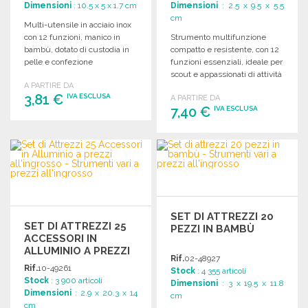
Dimensioni
: 10.5 x 5 x 1.7 cm
Dimensioni
: 2.5 x 9.5 x 5.5
cm
Multi-utensile in acciaio inox
con 12 funzioni, manico in
Strumento multifunzione
bambù, dotato di custodia in
compatto e resistente, con 12
pelle e confezione
funzioni essenziali, ideale per
individuale.
scout e appassionati di attività
A PARTIRE DA
all'aperto.
3,81 €
IVA ESCLUSA
A PARTIRE DA
7,40 €
IVA ESCLUSA
ORDINARE
ORDINARE
Richiedi un preventivo
Richiedi un preventivo
SET DI ATTREZZI 20
SET DI ATTREZZI 25
PEZZI IN BAMBÙ
ACCESSORI IN
ALLUMINIO A PREZZI
Rif.
02-48927
ALL'INGROSSO
Rif.
10-49261
Stock
: 4 355 articoli
Stock
: 3 900 articoli
Dimensioni
: 3 x 19.5 x 11.8
Dimensioni
: 2.9 x 20.3 x 14
cm
cm