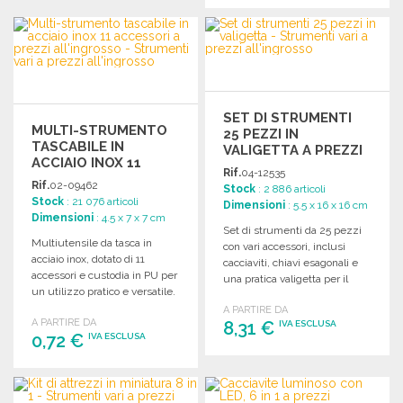
ORDINARE
ORDINARE
Richiedi un preventivo
Richiedi un preventivo
SET DI STRUMENTI
MULTI-STRUMENTO
25 PEZZI IN
TASCABILE IN
VALIGETTA A PREZZI
ACCIAIO INOX 11
ALL'INGROSSO
Rif.
04-12535
ACCESSORI
Rif.
02-09462
Stock
: 2 886 articoli
Stock
: 21 076 articoli
Dimensioni
: 5.5 x 16 x 16 cm
Dimensioni
: 4.5 x 7 x 7 cm
Set di strumenti da 25 pezzi
Multiutensile da tasca in
con vari accessori, inclusi
acciaio inox, dotato di 11
cacciaviti, chiavi esagonali e
accessori e custodia in PU per
una pratica valigetta per il
un utilizzo pratico e versatile.
trasporto.
A PARTIRE DA
A PARTIRE DA
8,31 €
IVA ESCLUSA
0,72 €
IVA ESCLUSA
ORDINARE
ORDINARE
Richiedi un preventivo