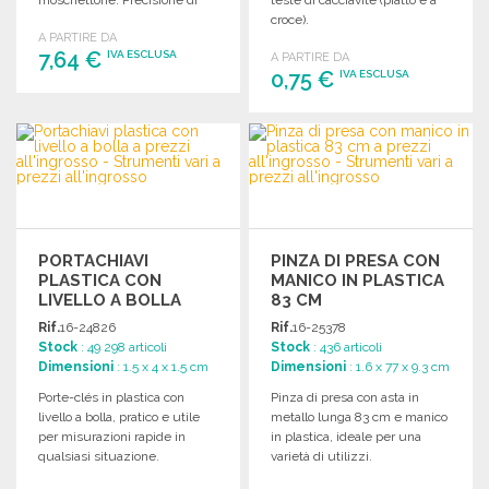
moschettone. Precisione di
teste di cacciavite (piatto e a
0,5 mm.
croce).
A PARTIRE DA
7,64 €
IVA ESCLUSA
A PARTIRE DA
0,75 €
IVA ESCLUSA
ORDINARE
ORDINARE
Richiedi un preventivo
Richiedi un preventivo
PORTACHIAVI
PINZA DI PRESA CON
PLASTICA CON
MANICO IN PLASTICA
LIVELLO A BOLLA
83 CM
Rif.
16-24826
Rif.
16-25378
Stock
: 49 298 articoli
Stock
: 436 articoli
Dimensioni
: 1.5 x 4 x 1.5 cm
Dimensioni
: 1.6 x 77 x 9.3 cm
Porte-clés in plastica con
Pinza di presa con asta in
livello a bolla, pratico e utile
metallo lunga 83 cm e manico
per misurazioni rapide in
in plastica, ideale per una
qualsiasi situazione.
varietà di utilizzi.