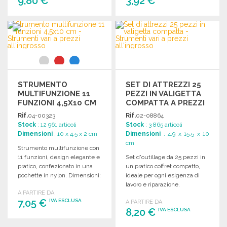
9,80 €
3,92 €
ORDINARE
ORDINARE
Richiedi un preventivo
Richiedi un preventivo
STRUMENTO
SET DI ATTREZZI 25
MULTIFUNZIONE 11
PEZZI IN VALIGETTA
FUNZIONI 4,5X10 CM
COMPATTA A PREZZI
ALL'INGROSSO
Rif.
04-00323
Rif.
02-08864
Stock
: 12 961 articoli
Stock
: 3 865 articoli
Dimensioni
: 10 x 4.5 x 2 cm
Dimensioni
: 4.9 x 15.5 x 10
cm
Strumento multifunzione con
11 funzioni, design elegante e
Set d'outillage da 25 pezzi in
pratico, confezionato in una
un pratico coffret compatto,
pochette in nylon. Dimensioni:
ideale per ogni esigenza di
4,5 x 10 x 2 cm.
lavoro e riparazione.
A PARTIRE DA
7,05 €
IVA ESCLUSA
A PARTIRE DA
8,20 €
IVA ESCLUSA
ORDINARE