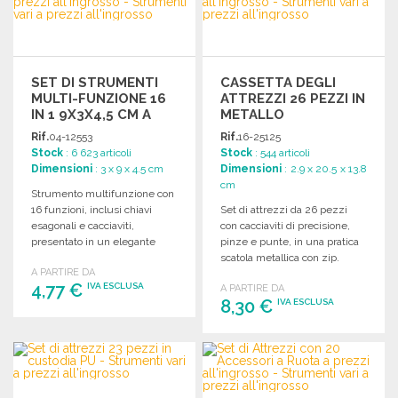
Richiedi un preventivo
SET DI STRUMENTI
CASSETTA DEGLI
MULTI-FUNZIONE 16
ATTREZZI 26 PEZZI IN
IN 1 9X3X4,5 CM A
METALLO
PREZZI
Rif.
04-12553
Rif.
16-25125
ALL'INGROSSO
Stock
: 6 623 articoli
Stock
: 544 articoli
Dimensioni
: 3 x 9 x 4.5 cm
Dimensioni
: 2.9 x 20.5 x 13.8
cm
Strumento multifunzione con
16 funzioni, inclusi chiavi
Set di attrezzi da 26 pezzi
esagonali e cacciaviti,
con cacciaviti di precisione,
presentato in un elegante
pinze e punte, in una pratica
cofanetto regalo. Dimensioni:
scatola metallica con zip.
A PARTIRE DA
9 x 3 x 4,5 cm.
4,77 €
IVA ESCLUSA
A PARTIRE DA
8,30 €
IVA ESCLUSA
ORDINARE
ORDINARE
Richiedi un preventivo
Richiedi un preventivo