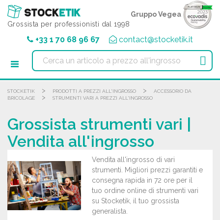
Pannello di gestione dei cookies
Gruppo Vegea
Grossista per professionisti dal 1998
+33 1 70 68 96 67
contact@stocketik.it

>
>
STOCKETIK
PRODOTTI A PREZZI ALL'INGROSSO
ACCESSORIO DA
>
BRICOLAGE
STRUMENTI VARI A PREZZI ALL'INGROSSO
Grossista strumenti vari |
Vendita all'ingrosso
Vendita all'ingrosso di vari
strumenti. Migliori prezzi garantiti e
consegna rapida in 72 ore per il
tuo ordine online di strumenti vari
su Stocketik, il tuo grossista
generalista.