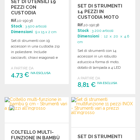
SET DI UTENSILI 19
SET DI STRUMENTI
PEZZI CON
14 PEZZI IN
CUSTODIA
CUSTODIA MOTO
Rif.
10-19036
Rif.
10-19038
Stock
: 3 500 articoli
Stock
: 3 200 articoli
Dimensioni
: 9 x 15 x 2 cm
Dimensioni
: 12 x 20 x 4.6
Set di strumenti con 19
cm
accessori in una custodia zip
Set di strumenti con 14
in poliestere. Include
accessori in un robusto
cacciaviti, chiavi esagonali e
astuccio a forma di moto,
apribottiglie.
dotato di lampada a 4 LED
A PARTIRE DA
4,73 €
integrata.
IVA ESCLUSA
A PARTIRE DA
8,81 €
IVA ESCLUSA
ORDINARE
Richiedi un preventivo
ORDINARE
Richiedi un preventivo
COLTELLO MULTI-
SET DI STRUMENTI
FUNZIONE IN BAMBÙ