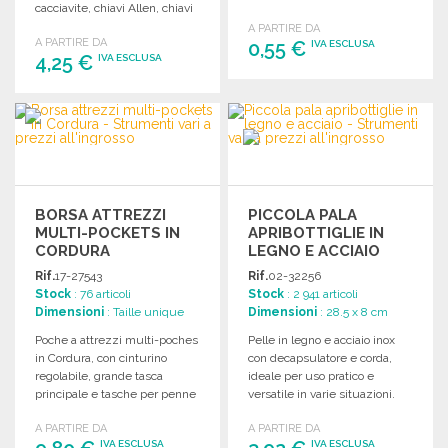
cacciavite, chiavi Allen, chiavi
in PU.
a bussola e 10 punte.
A PARTIRE DA
A PARTIRE DA
0,55 €
IVA ESCLUSA
4,25 €
IVA ESCLUSA
ORDINARE
ORDINARE
Richiedi un preventivo
Richiedi un preventivo
BORSA ATTREZZI
PICCOLA PALA
MULTI-POCKETS IN
APRIBOTTIGLIE IN
CORDURA
LEGNO E ACCIAIO
Rif.
17-27543
Rif.
02-32256
Stock
: 76 articoli
Stock
: 2 941 articoli
Dimensioni
: Taille unique
Dimensioni
: 28.5 x 8 cm
Poche a attrezzi multi-poches
Pelle in legno e acciaio inox
in Cordura, con cinturino
con decapsulatore e corda,
regolabile, grande tasca
ideale per uso pratico e
principale e tasche per penne
versatile in varie situazioni.
e porta-badge.
A PARTIRE DA
A PARTIRE DA
IVA ESCLUSA
IVA ESCLUSA