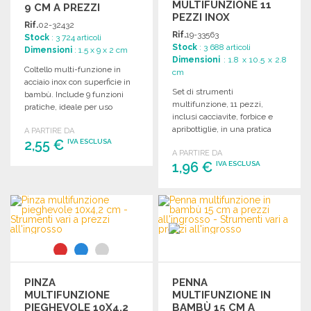
MULTIFUNZIONE 11
9 CM A PREZZI
PEZZI INOX
ALL'INGROSSO
Rif.
02-32432
Rif.
19-33563
Stock
: 3 724 articoli
Stock
: 3 688 articoli
Dimensioni
: 1.5 x 9 x 2 cm
Dimensioni
: 1.8 x 10.5 x 2.8
Coltello multi-funzione in
cm
acciaio inox con superficie in
Set di strumenti
bambù. Include 9 funzioni
multifunzione, 11 pezzi,
pratiche, ideale per uso
inclusi cacciavite, forbice e
quotidiano.
apribottiglie, in una pratica
A PARTIRE DA
2,55 €
scatola regalo. Dimensioni
IVA ESCLUSA
A PARTIRE DA
compatte.
1,96 €
IVA ESCLUSA
ORDINARE
Richiedi un preventivo
ORDINARE
Richiedi un preventivo
PINZA
PENNA
MULTIFUNZIONE
MULTIFUNZIONE IN
PIEGHEVOLE 10X4,2
BAMBÙ 15 CM A