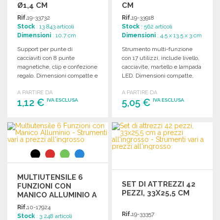
Ø1,4 CM
CM
Rif.
19-33732
Rif.
19-33918
Stock
: 13 843 articoli
Stock
: 562 articoli
Dimensioni
: 10.7 cm
Dimensioni
: 4.5 x 13.5 x 3 cm
Support per punte di
Strumento multi-funzione
cacciaviti con 8 punte
con 17 utilizzi, include livello,
magnetiche, clip e confezione
cacciavite, martello e lampada
regalo. Dimensioni compatte e
LED. Dimensioni compatte,
leggero, ideale per uso
ideale per ogni occasione.
A PARTIRE DA
A PARTIRE DA
pratico.
1,12 €
5,05 €
IVA ESCLUSA
IVA ESCLUSA
ORDINARE
ORDINARE
Richiedi un preventivo
Richiedi un preventivo
MULTIUTENSILE 6
SET DI ATTREZZI 42
FUNZIONI CON
PEZZI, 33X25,5 CM
MANICO ALLUMINIO A
PREZZI
Rif.
10-17924
ALL'INGROSSO
Rif.
19-33357
Stock
: 3 248 articoli