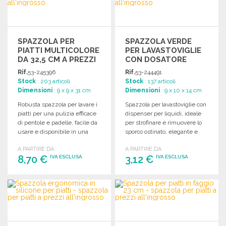
SPAZZOLA PER
SPAZZOLA VERDE
PIATTI MULTICOLORE
PER LAVASTOVIGLIE
DA 32,5 CM A PREZZI
CON DOSATORE
ALL'INGROSSO
Rif.
53-245396
Rif.
53-244491
Stock
: 203 articoli
Stock
: 137 articoli
Dimensioni
: 9 x 9 x 31 cm
Dimensioni
: 9 x 10 x 14 cm
Robusta spazzola per lavare i
Spazzola per lavastoviglie con
piatti per una pulizia efficace
dispenser per liquidi, ideale
di pentole e padelle, facile da
per strofinare e rimuovere lo
usare e disponibile in una
sporco ostinato, elegante e
gamma di colori.
pratica.
A PARTIRE DA
A PARTIRE DA
8,70 €
3,12 €
IVA ESCLUSA
IVA ESCLUSA
ORDINARE
ORDINARE
Richiedi un preventivo
Richiedi un preventivo