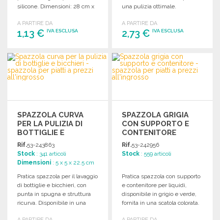
silicone. Dimensioni: 28 cm x
una pulizia ottimale.
3 cm.
A PARTIRE DA
A PARTIRE DA
1,13 €
2,73 €
IVA ESCLUSA
IVA ESCLUSA
ORDINARE
ORDINARE
Richiedi un preventivo
Richiedi un preventivo
SPAZZOLA CURVA
SPAZZOLA GRIGIA
PER LA PULIZIA DI
CON SUPPORTO E
BOTTIGLIE E
CONTENITORE
BICCHIERI
Rif.
53-243863
Rif.
53-242956
Stock
: 341 articoli
Stock
: 559 articoli
Dimensioni
: 5 x 5 x 22.5 cm
Pratica spazzola per il lavaggio
Pratica spazzola con supporto
di bottiglie e bicchieri, con
e contenitore per liquidi,
punta in spugna e struttura
disponibile in grigio e verde,
ricurva. Disponibile in una
fornita in una scatola colorata.
gamma di colori assortiti.
A PARTIRE DA
A PARTIRE DA