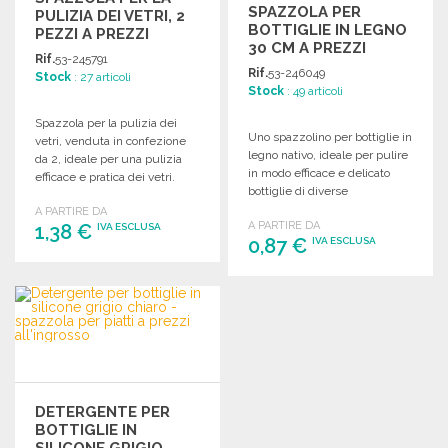
SPAZZOLA PER
PULIZIA DEI VETRI, 2
BOTTIGLIE IN LEGNO
PEZZI A PREZZI
30 CM A PREZZI
ALL'INGROSSO
Rif.
53-245791
ALL'INGROSSO
Rif.
53-246049
Stock
: 27 articoli
Stock
: 49 articoli
Spazzola per la pulizia dei
Uno spazzolino per bottiglie in
vetri, venduta in confezione
legno nativo, ideale per pulire
da 2, ideale per una pulizia
in modo efficace e delicato
efficace e pratica dei vetri.
bottiglie di diverse
dimensioni.
A PARTIRE DA
A PARTIRE DA
1,38 €
IVA ESCLUSA
0,87 €
IVA ESCLUSA
ORDINARE
ORDINARE
Richiedi un preventivo
Richiedi un preventivo
DETERGENTE PER
BOTTIGLIE IN
SILICONE GRIGIO