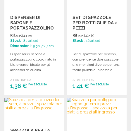
DISPENSER DI
SET DI SPAZZOLE
SAPONE E
PER BOTTIGLIE DA 2
PORTASPAZZOLINO
PEZZI
VERDE-BLU A PREZZI
Rif.
53-243355
Rif.
53-241529
ALL'INGROSSO
Stock
: 82 articoli
Stock
: 46 articoli
Dimensioni
: 9.5 x 7 x 7 cm
Dispenser di sapone e
Set di spazzole per biberon,
portaspazzolino coordinato in
comprendente due spazzole
blu e verde, ideale per gli
di dimensioni diverse per una
accessori da cucina,
facile pulizia di biberon e
dimensioni 7x7x9,5 cm.
tettarelle.
A PARTIRE DA
A PARTIRE DA
1,36 €
1,41 €
IVA ESCLUSA
IVA ESCLUSA
ORDINARE
ORDINARE
Richiedi un preventivo
Richiedi un preventivo
SPAZZOLA PER LA