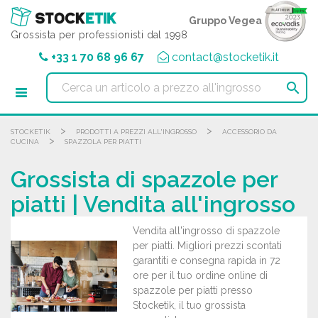
Pannello di gestione dei cookies
Gruppo Vegea
Grossista per professionisti dal 1998
+33 1 70 68 96 67
contact@stocketik.it

>
>
STOCKETIK
PRODOTTI A PREZZI ALL'INGROSSO
ACCESSORIO DA
>
CUCINA
SPAZZOLA PER PIATTI
Grossista di spazzole per
piatti | Vendita all'ingrosso
Vendita all'ingrosso di spazzole
per piatti. Migliori prezzi scontati
garantiti e consegna rapida in 72
ore per il tuo ordine online di
spazzole per piatti presso
Stocketik, il tuo grossista