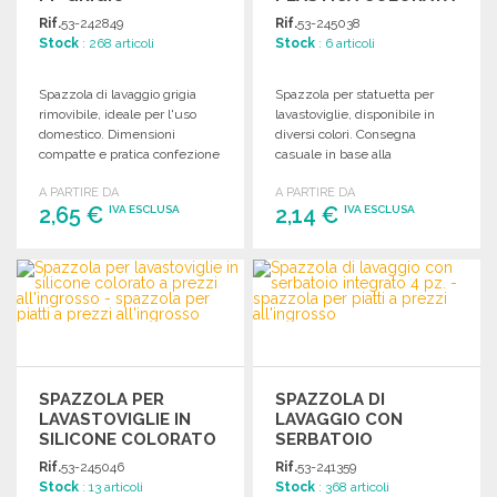
Rif.
53-242849
Rif.
53-245038
Stock
: 268 articoli
Stock
: 6 articoli
Spazzola di lavaggio grigia
Spazzola per statuetta per
rimovibile, ideale per l'uso
lavastoviglie, disponibile in
domestico. Dimensioni
diversi colori. Consegna
compatte e pratica confezione
casuale in base alla
individuale.
disponibilità di magazzino.
A PARTIRE DA
A PARTIRE DA
2,65 €
2,14 €
IVA ESCLUSA
IVA ESCLUSA
ORDINARE
ORDINARE
Richiedi un preventivo
Richiedi un preventivo
SPAZZOLA PER
SPAZZOLA DI
LAVASTOVIGLIE IN
LAVAGGIO CON
SILICONE COLORATO
SERBATOIO
INTEGRATO 4 PZ.
Rif.
53-245046
Rif.
53-241359
Stock
: 13 articoli
Stock
: 368 articoli