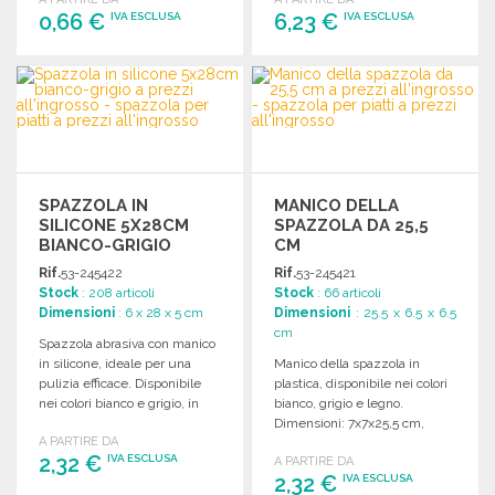
0,66 €
6,23 €
IVA ESCLUSA
IVA ESCLUSA
ORDINARE
ORDINARE
Richiedi un preventivo
Richiedi un preventivo
SPAZZOLA IN
MANICO DELLA
SILICONE 5X28CM
SPAZZOLA DA 25,5
BIANCO-GRIGIO
CM
Rif.
53-245422
Rif.
53-245421
Stock
: 208 articoli
Stock
: 66 articoli
Dimensioni
: 6 x 28 x 5 cm
Dimensioni
: 25.5 x 6.5 x 6.5
cm
Spazzola abrasiva con manico
in silicone, ideale per una
Manico della spazzola in
pulizia efficace. Disponibile
plastica, disponibile nei colori
nei colori bianco e grigio, in
bianco, grigio e legno.
confezione da 12 pezzi.
Dimensioni: 7x7x25,5 cm,
A PARTIRE DA
confezione da 12 pezzi.
2,32 €
IVA ESCLUSA
A PARTIRE DA
2,32 €
IVA ESCLUSA