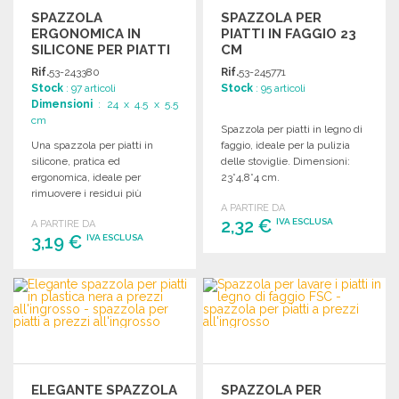
SPAZZOLA
SPAZZOLA PER
ERGONOMICA IN
PIATTI IN FAGGIO 23
SILICONE PER PIATTI
CM
A PREZZI
Rif.
53-243380
Rif.
53-245771
ALL'INGROSSO
Stock
: 97 articoli
Stock
: 95 articoli
Dimensioni
: 24 x 4.5 x 5.5
cm
Spazzola per piatti in legno di
Una spazzola per piatti in
faggio, ideale per la pulizia
silicone, pratica ed
delle stoviglie. Dimensioni:
ergonomica, ideale per
23*4,8*4 cm.
rimuovere i residui più
A PARTIRE DA
ostinati da tutte le superfici.
2,32 €
IVA ESCLUSA
A PARTIRE DA
3,19 €
IVA ESCLUSA
ORDINARE
ORDINARE
Richiedi un preventivo
Richiedi un preventivo
ELEGANTE SPAZZOLA
SPAZZOLA PER