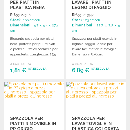
PER PIATTI IN
LAVARE I PIATTI IN
PLASTICA NERA
LEGNO DI FAGGIO
FSC
Rif.
53-243262
Rif.
53-243947
Stock
: 166 articoli
Stock
: 23 articoli
Dimensioni
: 5.7 x 5.3 x 27.3
Dimensioni
: 22.7 x 7.8 x 5
cm
cm
Elegante spazzola per piatti in
Spazzola per piatti rotonda in
nero, perfetta per pulire piatti
legno di faggio, ideale per
e padelle. Pratico occhiello per
lavare facilmente le stoviglie.
appenderlo. Lunghezza: 27,5
Dimensioni: 8x6cm.
cm.
A PARTIRE DA
A PARTIRE DA
1,81 €
6,89 €
IVA ESCLUSA
IVA ESCLUSA
ORDINARE
ORDINARE
Richiedi un preventivo
Richiedi un preventivo
SPAZZOLA PER
SPAZZOLA PER
PIATTI RIMOVIBILE IN
LAVASTOVIGLIE IN
PP GRIGIO
PLASTICA COLORATA