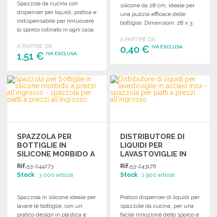
Spazzola da cucina con
silicone da 28 cm, ideale per
dispenser per liquidi, pratica e
una pulizia efficace delle
indispensabile per rimuovere
bottiglie. Dimensioni: 28 x 3
lo sporco ostinato in ogni casa.
cm.
A PARTIRE DA
A PARTIRE DA
0,40 €
IVA ESCLUSA
1,51 €
IVA ESCLUSA
ORDINARE
ORDINARE
Richiedi un preventivo
Richiedi un preventivo
SPAZZOLA PER
DISTRIBUTORE DI
BOTTIGLIE IN
LIQUIDI PER
SILICONE MORBIDO A
LAVASTOVIGLIE IN
PREZZI
ACCIAIO INOX A
Rif.
53-244273
Rif.
53-243176
ALL'INGROSSO
PREZZI
Stock
: 3 000 articoli
Stock
: 1 900 articoli
ALL'INGROSSO
Spazzola in silicone ideale per
Pratico dispenser di liquidi per
lavare le bottiglie, con un
spazzole da cucina, per una
pratico design in plastica e
facile rimozione dello sporco e