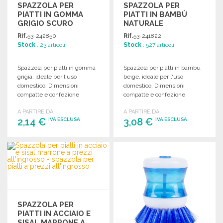
SPAZZOLA PER
SPAZZOLA PER
PIATTI IN GOMMA
PIATTI IN BAMBÙ
GRIGIO SCURO
NATURALE
Rif.
53-242850
Rif.
53-241822
Stock
: 23 articoli
Stock
: 527 articoli
Spazzola per piatti in gomma
Spazzola per piatti in bambù
grigia, ideale per l'uso
beige, ideale per l'uso
domestico. Dimensioni
domestico. Dimensioni
compatte e confezione
compatte e confezione
individuale per una facile
individuale per una pratica
A PARTIRE DA
A PARTIRE DA
presentazione.
presentazione.
2,14 €
3,08 €
IVA ESCLUSA
IVA ESCLUSA
ORDINARE
ORDINARE
Richiedi un preventivo
Richiedi un preventivo
SPAZZOLA PER
PIATTI IN ACCIAIO E
SISAL MARRONE A