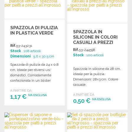
Richiedi un preventivo
Richiedi un preventivo
SPAZZOLA DI PULIZIA
SPAZZOLA IN
IN PLASTICA VERDE
SILICONE IN COLORI
CASUALI A PREZZI
Rif.
53-243231
ALL'INGROSSO
Rif.
53-244598
Stock
: 108 articoli
Stock
: 100 articoli
Dimensioni
: 5.6 x 30.5 cm
Spazzola di pulizia da 24 x 0,8
Spazzola in silicone da 28 cm,
cm, ideale per diversi usi
ideale per la pulizia.
domestici. Comodamente
Dimensioni: 28x3 cm. Colore
confezionata in un blister
casuale.
scorrevole.
A PARTIRE DA
A PARTIRE DA
1,17 €
IVA ESCLUSA
0,50 €
IVA ESCLUSA
ORDINARE
ORDINARE
Richiedi un preventivo
Richiedi un preventivo