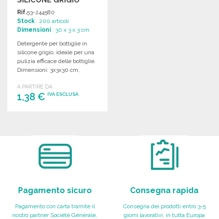
CHIARO A PREZZI
Rif.
53-244580
ALL'INGROSSO
Stock
: 200 articoli
Dimensioni
: 30 x 3 x 3 cm
Detergente per bottiglie in
silicone grigio, ideale per una
pulizia efficace delle bottiglie.
Dimensioni: 3x3x30 cm,
leggero e pratico.
A PARTIRE DA
1,38 €
IVA ESCLUSA
ORDINARE
Richiedi un preventivo
Pagamento sicuro
Consegna rapida
Pagamento con carta tramite il
Consegna dei prodotti entro 3-5
nostro partner Société Générale,
giorni lavorativi, in tutta Europa