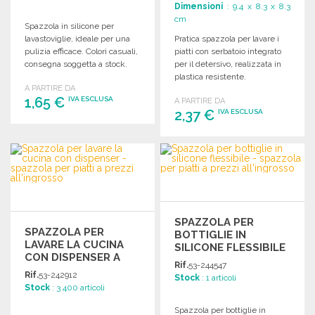
Dimensioni
: 9.4 x 8.3 x 8.3
cm
Spazzola in silicone per
lavastoviglie, ideale per una
Pratica spazzola per lavare i
pulizia efficace. Colori casuali,
piatti con serbatoio integrato
consegna soggetta a stock.
per il detersivo, realizzata in
plastica resistente.
A PARTIRE DA
Soddisfazione garantita per
1,65 €
IVA ESCLUSA
A PARTIRE DA
una pulizia efficace.
2,37 €
IVA ESCLUSA
ORDINARE
ORDINARE
Richiedi un preventivo
Richiedi un preventivo
SPAZZOLA PER
SPAZZOLA PER
BOTTIGLIE IN
LAVARE LA CUCINA
SILICONE FLESSIBILE
CON DISPENSER A
Rif.
53-244547
PREZZI
Rif.
53-242912
Stock
: 1 articoli
ALL'INGROSSO
Stock
: 3 400 articoli
Spazzola per bottiglie in