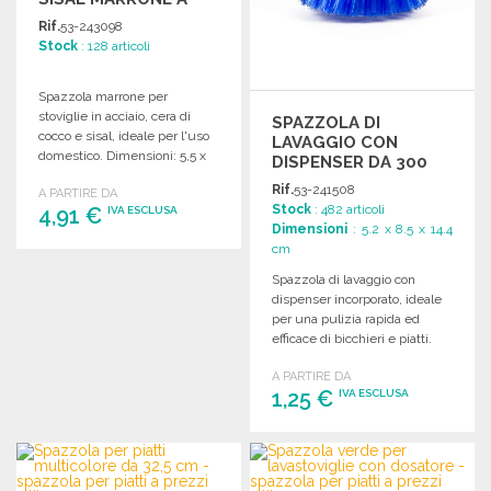
PREZZI
Rif.
53-243098
ALL'INGROSSO
Stock
: 128 articoli
Spazzola marrone per
stoviglie in acciaio, cera di
SPAZZOLA DI
cocco e sisal, ideale per l'uso
LAVAGGIO CON
domestico. Dimensioni: 5,5 x
DISPENSER DA 300
4,5 x 22,3 cm.
ML A PREZZI
Rif.
53-241508
A PARTIRE DA
ALL'INGROSSO
Stock
: 482 articoli
4,91 €
IVA ESCLUSA
Dimensioni
: 5.2 x 8.5 x 14.4
cm
ORDINARE
Spazzola di lavaggio con
Richiedi un preventivo
dispenser incorporato, ideale
per una pulizia rapida ed
efficace di bicchieri e piatti.
Pratica e facile da usare.
A PARTIRE DA
1,25 €
IVA ESCLUSA
ORDINARE
Richiedi un preventivo