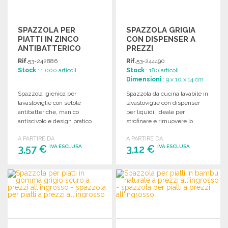
SPAZZOLA PER
SPAZZOLA GRIGIA
PIATTI IN ZINCO
CON DISPENSER A
ANTIBATTERICO
PREZZI
ALL'INGROSSO
Rif.
53-242886
Rif.
53-244490
Stock
: 1 000 articoli
Stock
: 180 articoli
Dimensioni
: 9 x 10 x 14 cm
Spazzola igienica per
Spazzola da cucina lavabile in
lavastoviglie con setole
lavastoviglie con dispenser
antibatteriche, manico
per liquidi, ideale per
antiscivolo e design pratico
strofinare e rimuovere lo
per una pulizia efficace e
sporco più ostinato.
A PARTIRE DA
A PARTIRE DA
semplice.
3,57 €
3,12 €
IVA ESCLUSA
IVA ESCLUSA
ORDINARE
ORDINARE
Richiedi un preventivo
Richiedi un preventivo