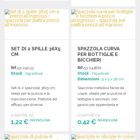
ORDINARE
ORDINARE
Richiedi un preventivo
Richiedi un preventivo
SET DI 2 SPILLE 36X5
SPAZZOLA CURVA
CM
PER BOTTIGLIE E
BICCHIERI
Rif.
53-241133
Rif.
53-243862
Stock
: 255 articoli
Stock
: 774 articoli
Dimensioni
: 5 x 5 x 28 cm
Set di 2 spazzole 36x5 cm,
Spazzola metallica facile da
ideali per la pulizia e la
usare, ideale per la pulizia di
manutenzione. Pratiche ed
bottiglie e bicchieri, con
efficaci per diverse
gancio per appenderla e
applicazioni.
disponibile in diversi colori.
A PARTIRE DA
A PARTIRE DA
1,22 €
0,42 €
IVA ESCLUSA
IVA ESCLUSA
ORDINARE
ORDINARE