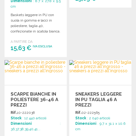
Dimensioni
: 8.7 x 27.8 x 9.5
cm
ORDINARE
Baskets leggere in PU con
suola in gomma e lacci in
Richiedi un preventivo
poliestere, taglia 40,
confezionate in scatola bianca.
A PARTIRE DA
15,63 €
IVA ESCLUSA
ORDINARE
Richiedi un preventivo
SCARPE BIANCHE IN
SNEAKERS LEGGERE
POLIESTERE 36-46 A
IN PU TAGLIA 46 A
PREZZI
PREZZI
ALL'INGROSSO
ALL'INGROSSO
Rif.
10-222038
Rif.
02-222565
Stock
: 12 440 articoli
Stock
: 2 040 articoli
Dimensioni
:
Dimensioni
: 9.7 x 31.1 x 10.6
36,37,38,39,40,41...
cm