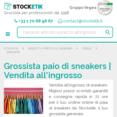
Pannello di gestione dei cookies
Gruppo Vegea
Grossista per professionisti dal 1998
+33 1 70 68 96 67
contact@stocketik.it

>
>
>
STOCKETIK
PRODOTTI A PREZZI ALL'INGROSSO
TESSILE
SNEAKERS
Grossista paio di sneakers |
Vendita all'ingrosso
Vendita all'ingrosso di sneakers.
Migliori prezzi scontati garantiti
e consegna rapida in 72 ore
per il tuo ordine online di paia
di sneakers da Stocketik, il tuo
grossista generale.