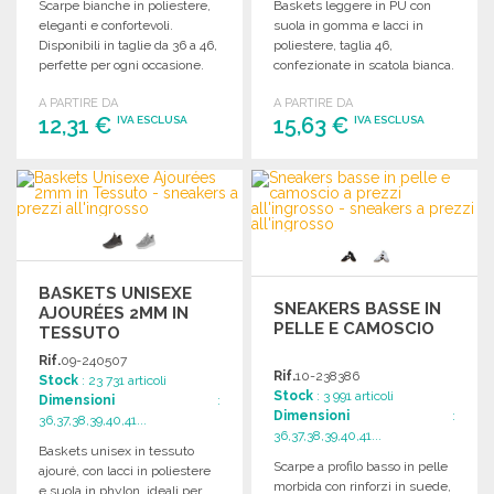
Scarpe bianche in poliestere,
Baskets leggere in PU con
eleganti e confortevoli.
suola in gomma e lacci in
Disponibili in taglie da 36 a 46,
poliestere, taglia 46,
perfette per ogni occasione.
confezionate in scatola bianca.
A PARTIRE DA
A PARTIRE DA
12,31 €
15,63 €
IVA ESCLUSA
IVA ESCLUSA
ORDINARE
ORDINARE
Richiedi un preventivo
Richiedi un preventivo
BASKETS UNISEXE
SNEAKERS BASSE IN
AJOURÉES 2MM IN
PELLE E CAMOSCIO
TESSUTO
Rif.
09-240507
Rif.
10-238386
Stock
: 23 731 articoli
Stock
: 3 991 articoli
Dimensioni
:
Dimensioni
:
36,37,38,39,40,41...
36,37,38,39,40,41...
Baskets unisex in tessuto
Scarpe a profilo basso in pelle
ajouré, con lacci in poliestere
morbida con rinforzi in suede,
e suola in phylon, ideali per