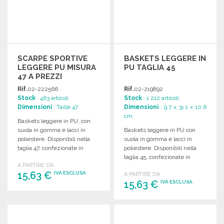
SCARPE SPORTIVE
BASKETS LEGGERE IN
LEGGERE PU MISURA
PU TAGLIA 45
47 A PREZZI
ALL'INGROSSO
Rif.
02-222566
Rif.
02-219892
Stock
: 463 articoli
Stock
: 1 212 articoli
Dimensioni
: Taille 47
Dimensioni
: 9.7 x 31.1 x 10.6
cm
Baskets leggere in PU, con
suola in gomma e lacci in
Baskets leggere in PU con
poliestere. Disponibili nella
suola in gomma e lacci in
taglia 47, confezionate in
poliestere. Disponibili nella
scatola bianca.
taglia 45, confezionate in
A PARTIRE DA
scatola bianca.
15,63 €
IVA ESCLUSA
A PARTIRE DA
15,63 €
IVA ESCLUSA
ORDINARE
ORDINARE
Richiedi un preventivo
Richiedi un preventivo