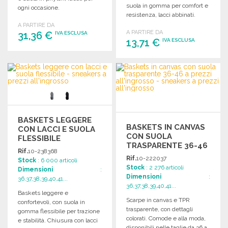
suola in gomma per comfort e
ogni occasione.
resistenza, lacci abbinati.
A PARTIRE DA
A PARTIRE DA
31,36 €
IVA ESCLUSA
13,71 €
IVA ESCLUSA
ORDINARE
ORDINARE
Richiedi un preventivo
Richiedi un preventivo
BASKETS LEGGERE
BASKETS IN CANVAS
CON LACCI E SUOLA
CON SUOLA
FLESSIBILE
TRASPARENTE 36-46
Rif.
10-238368
A PREZZI
Rif.
10-222037
Stock
: 6 000 articoli
ALL'INGROSSO
Stock
: 2 276 articoli
Dimensioni
:
Dimensioni
:
36,37,38,39,40,41...
36,37,38,39,40,41...
Baskets leggere e
Scarpe in canvas e TPR
confortevoli, con suola in
trasparente, con dettagli
gomma flessibile per trazione
colorati. Comode e alla moda,
e stabilità. Chiusura con lacci
disponibili nelle taglie da 36 a