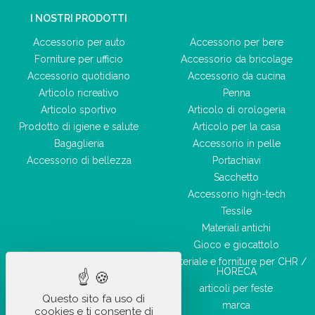
I NOSTRI PRODOTTI
Accessorio per auto
Accessorio per bere
Forniture per ufficio
Accessorio da bricolage
Accessorio quotidiano
Accessorio da cucina
Articolo ricreativo
Penna
Articolo sportivo
Articolo di orologeria
Prodotto di igiene e salute
Articolo per la casa
Bagaglieria
Accessorio in pelle
Accessorio di bellezza
Portachiavi
Sacchetto
Accessorio high-tech
Tessile
Materiali antichi
Gioco e giocattolo
Materiale e forniture per CHR /
HORECA
articoli per feste
Questo sito fa uso di
marca
cookies e ti consente di