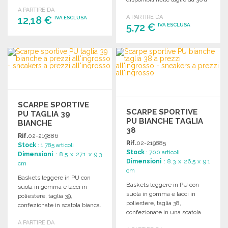
e dettaglio sulla linguetta.
46.
A PARTIRE DA
A PARTIRE DA
12,18 €
IVA ESCLUSA
5,72 €
IVA ESCLUSA
ORDINARE
ORDINARE
Richiedi un preventivo
Richiedi un preventivo
SCARPE SPORTIVE
SCARPE SPORTIVE
PU TAGLIA 39
PU BIANCHE TAGLIA
BIANCHE
38
Rif.
02-219886
Rif.
02-219885
Stock
: 1 785 articoli
Stock
: 700 articoli
Dimensioni
: 8.5 x 27.1 x 9.3
Dimensioni
: 8.3 x 26.5 x 9.1
cm
cm
Baskets leggere in PU con
Baskets leggere in PU con
suola in gomma e lacci in
suola in gomma e lacci in
poliestere, taglia 39,
poliestere, taglia 38,
confezionate in scatola bianca.
confezionate in una scatola
Dimensioni: 27.1X9.3X8.5CM.
bianca.
A PARTIRE DA