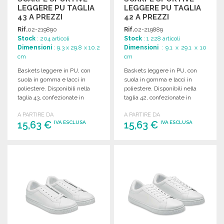
LEGGERE PU TAGLIA
LEGGERE PU TAGLIA
43 A PREZZI
42 A PREZZI
ALL'INGROSSO
ALL'INGROSSO
Rif.
02-219890
Rif.
02-219889
Stock
: 204 articoli
Stock
: 1 228 articoli
Dimensioni
: 9.3 x 29.8 x 10.2
Dimensioni
: 9.1 x 29.1 x 10
cm
cm
Baskets leggere in PU, con
Baskets leggere in PU, con
suola in gomma e lacci in
suola in gomma e lacci in
poliestere. Disponibili nella
poliestere. Disponibili nella
taglia 43, confezionate in
taglia 42, confezionate in
scatola bianca.
scatola bianca.
A PARTIRE DA
A PARTIRE DA
15,63 €
15,63 €
IVA ESCLUSA
IVA ESCLUSA
ORDINARE
ORDINARE
Richiedi un preventivo
Richiedi un preventivo