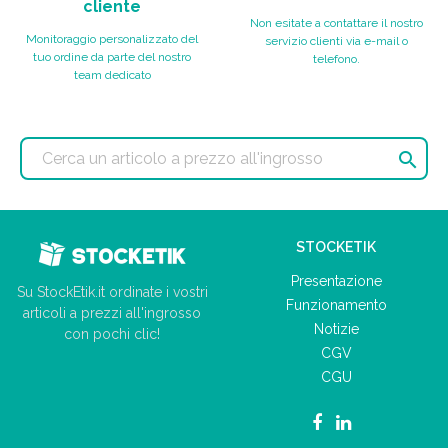
cliente
Non esitate a contattare il nostro
Monitoraggio personalizzato del
servizio clienti via e-mail o
tuo ordine da parte del nostro
telefono.
team dedicato

STOCKETIK
Presentazione
Su StockEtik.it ordinate i vostri
Funzionamento
articoli a prezzi all'ingrosso
Notizie
con pochi clic!
CGV
CGU