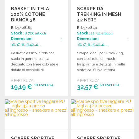
BASKET IN TELA
SCARPE DA
100% COTONE
TREKKING IN MESH
BIANCA 38
42 NERE
Rif.
37-48189
Rif.
37-48191
Stock
: 8 726 articoli
Stock
: 12 311 articoli
Dimensioni
:
Dimensioni
:
36,37,38,39,40,41...
36,37,38,39,40,41...
Basket classico in tela con
Scarpe ideali per il trekking,
suola in gomma bianca,
con lacci rotondi, mesh
decorato con linee colorate e
traspirante e dettagli in pelle
dotato di occhielli di
sintetica. Suola interna
ventilazione.
imbottita e aderenza elevata.
A PARTIRE DA
A PARTIRE DA
19,19 €
32,57 €
IVA ESCLUSA
IVA ESCLUSA
ORDINARE
ORDINARE
Richiedi un preventivo
Richiedi un preventivo
SCARPE SPORTIVE
SCARPE SPORTIVE