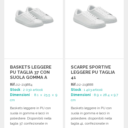
BASKETS LEGGERE
SCARPE SPORTIVE
PU TAGLIA 37 CON
LEGGERE PU TAGLIA
SUOLA GOMMA A
41
PREZZI
Rif.
02-219884
Rif.
02-219888
ALL'INGROSSO
Stock
: 2 030 articoli
Stock
: 1 403 articoli
Dimensioni
: 8.1 x 25.5 x 9
Dimensioni
: 8.9 x 28.4 x 9.7
cm
cm
Baskets leggere in PU con
Baskets leggere in PU con
suola in gomma e lacci in
suola in gomma e lacci in
poliestere. Disponibili nella
poliestere, disponibili nella
taglia 37, confezionate in
taglia 41, confezionate in