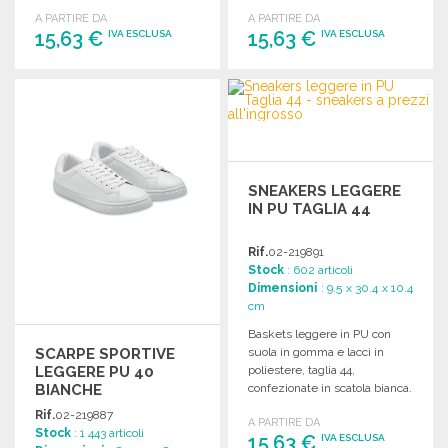
scatola bianca.
scatola bianca.
A PARTIRE DA
A PARTIRE DA
15,63 €
15,63 €
IVA ESCLUSA
IVA ESCLUSA
ORDINARE
ORDINARE
Richiedi un preventivo
Richiedi un preventivo
SNEAKERS LEGGERE
IN PU TAGLIA 44
Rif.
02-219891
Stock
: 602 articoli
Dimensioni
: 9.5 x 30.4 x 10.4
cm
Baskets leggere in PU con
SCARPE SPORTIVE
suola in gomma e lacci in
LEGGERE PU 40
poliestere, taglia 44,
BIANCHE
confezionate in scatola bianca.
Rif.
02-219887
A PARTIRE DA
Stock
: 1 443 articoli
15,63 €
IVA ESCLUSA