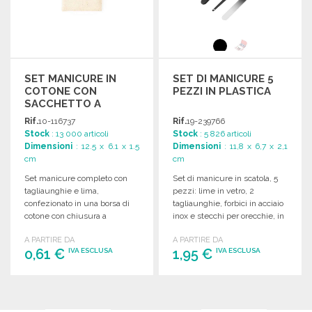
SET MANICURE IN
SET DI MANICURE 5
COTONE CON
PEZZI IN PLASTICA
SACCHETTO A
PREZZI
Rif.
10-116737
Rif.
19-239766
ALL'INGROSSO
Stock
: 13 000 articoli
Stock
: 5 826 articoli
Dimensioni
: 12.5 x 6.1 x 1.5
Dimensioni
: 11,8 x 6,7 x 2,1
cm
cm
Set manicure completo con
Set di manicure in scatola, 5
tagliaunghie e lima,
pezzi: lime in vetro, 2
confezionato in una borsa di
tagliaunghie, forbici in acciaio
cotone con chiusura a
inox e stecchi per orecchie, in
cordoncino.
astuccio.
A PARTIRE DA
A PARTIRE DA
0,61 €
1,95 €
IVA ESCLUSA
IVA ESCLUSA
ORDINARE
ORDINARE
Richiedi un preventivo
Richiedi un preventivo