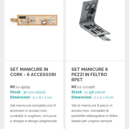
SET MANICURE IN
SET MANICURE 6
CORK - 6 ACCESSORI
PEZZI IN FELTRO
RPET
Rif.
10-49295
Rif.
02-222466
Stock
: 38 000 articoli
Stock
: 12 598 articoli
Dimensioni
: 11 x 6 x 2 cm
Dimensioni
: 2 x 11 x 6 cm
Set manicure completo con 6
Set di manicure 6 pezzi in
accessori in acciaio inox,
acciaio inox, completo di
custodia in sughero, chiusura
pochette rettangolare in feltro.
a strappo e design pieghevole
Ideale per unghie sempre
per un facile trasporto.
curate.