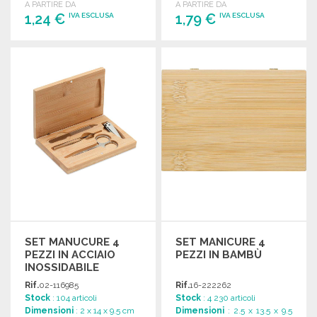
A PARTIRE DA
A PARTIRE DA
1,24 €
1,79 €
IVA ESCLUSA
IVA ESCLUSA
ORDINARE
ORDINARE
Richiedi un preventivo
Richiedi un preventivo
SET MANUCURE 4
SET MANICURE 4
PEZZI IN ACCIAIO
PEZZI IN BAMBÙ
INOSSIDABILE
Rif.
02-116985
Rif.
16-222262
Stock
: 104 articoli
Stock
: 4 230 articoli
Dimensioni
: 2 x 14 x 9.5 cm
Dimensioni
: 2.5 x 13.5 x 9.5