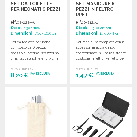
SET DA TOILETTE
SET MANICURE 6
PER NEONATI 6 PEZZI
PEZZI IN FELTRO
RPET
Rif.
02-222556
Rif.
10-212158
Stock
: 136 articoli
Stock
: 8 500 articoli
Dimensioni
: 19.5 x 16.6 cm
Dimensioni
: 11 x 6 x 2 cm
Set da toeletta per bebé,
Set manicure completo con 6
composto da 6 pezzi:
accessori in acciaio inox,
spazzola, pettine, spazzolino,
confezionato in una resistente
lima, tagliaunghie e forbici, in
custodia in feltro. Perfetto per
pratico sacchetto.
la cura delle unghie.
A PARTIRE DA
A PARTIRE DA
8,20 €
1,47 €
IVA ESCLUSA
IVA ESCLUSA
ORDINARE
ORDINARE
Richiedi un preventivo
Richiedi un preventivo