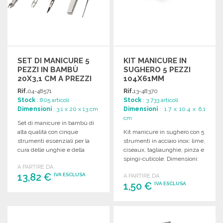
SET DI MANICURE 5
KIT MANICURE IN
PEZZI IN BAMBÙ
SUGHERO 5 PEZZI
20X3,1 CM A PREZZI
104X61MM
ALL'INGROSSO
Rif.
04-48571
Rif.
13-48370
Stock
: 805 articoli
Stock
: 3 733 articoli
Dimensioni
: 3.1 x 20 x 13 cm
Dimensioni
: 1.7 x 10.4 x 6.1
cm
Set di manicure in bambù di
alta qualità con cinque
Kit manicure in sughero con 5
strumenti essenziali per la
strumenti in acciaio inox: lime,
cura delle unghie e della
ciseaux, tagliaunghie, pinza e
pelle.
spingi-cuticole. Dimensioni:
A PARTIRE DA
104 x 61 x 17 mm.
13,82 €
IVA ESCLUSA
A PARTIRE DA
1,50 €
IVA ESCLUSA
ORDINARE
ORDINARE
Richiedi un preventivo
Richiedi un preventivo