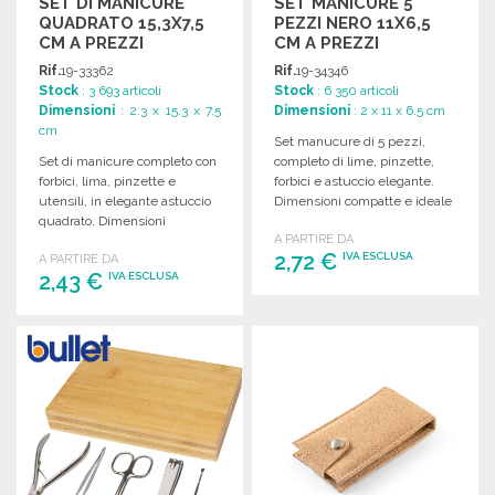
SET DI MANICURE
SET MANICURE 5
QUADRATO 15,3X7,5
PEZZI NERO 11X6,5
CM A PREZZI
CM A PREZZI
ALL'INGROSSO
ALL'INGROSSO
Rif.
19-33362
Rif.
19-34346
Stock
: 3 693 articoli
Stock
: 6 350 articoli
Dimensioni
: 2.3 x 15.3 x 7.5
Dimensioni
: 2 x 11 x 6.5 cm
cm
Set manucure di 5 pezzi,
Set di manicure completo con
completo di lime, pinzette,
forbici, lima, pinzette e
forbici e astuccio elegante.
utensili, in elegante astuccio
Dimensioni compatte e ideale
quadrato. Dimensioni
per uso quotidiano.
A PARTIRE DA
compatte e pratiche.
2,72 €
IVA ESCLUSA
A PARTIRE DA
2,43 €
IVA ESCLUSA
ORDINARE
ORDINARE
Richiedi un preventivo
Richiedi un preventivo