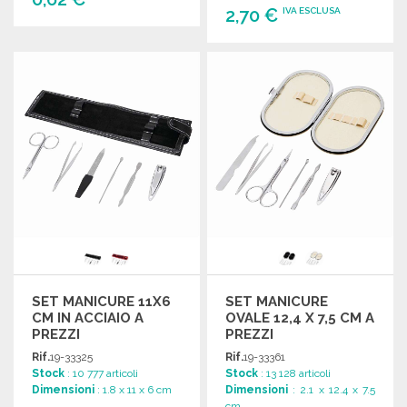
2,70 €
IVA ESCLUSA
ORDINARE
ORDINARE
Richiedi un preventivo
Richiedi un preventivo
SET MANICURE 11X6
SET MANICURE
CM IN ACCIAIO A
OVALE 12,4 X 7,5 CM A
PREZZI
PREZZI
ALL'INGROSSO
ALL'INGROSSO
Rif.
19-33325
Rif.
19-33361
Stock
: 10 777 articoli
Stock
: 13 128 articoli
Dimensioni
: 1.8 x 11 x 6 cm
Dimensioni
: 2.1 x 12.4 x 7.5
cm