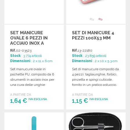
SET MANICURE
SET DI MANICURE 4
OVALE 6 PEZZI IN
PEZZI 100X53 MM
ACCIAIO INOX A
PREZZI
Rif.
02-03523
Rif.
13-22180
ALL'INGROSSO
Stock
: 3 774 articoli
Stock
: 23 859 articoli
Dimensioni
: 2 x 11 x 6 cm
Dimensioni
: 2 x 10 x 5.3 cm
Set manucure ovale in
Set di manucure composto da
pochette PU, composto da 6
4 pezzi: tagliaunghie, forbici,
strumenti in acciaio inox per
pinzetta e spingi cuticole,
una cura delle unghie
fornito in un pratico astuccio.
impeccabile.
A PARTIRE DA
A PARTIRE DA
1,64 €
1,15 €
IVA ESCLUSA
IVA ESCLUSA
ORDINARE
ORDINARE
Richiedi un preventivo
Richiedi un preventivo