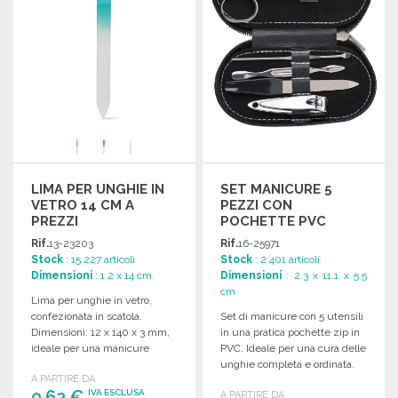
LIMA PER UNGHIE IN
SET MANICURE 5
VETRO 14 CM A
PEZZI CON
PREZZI
POCHETTE PVC
ALL'INGROSSO
Rif.
13-23203
Rif.
16-25971
Stock
: 15 227 articoli
Stock
: 2 401 articoli
Dimensioni
: 1.2 x 14 cm
Dimensioni
: 2.3 x 11.1 x 5.5
cm
Lima per unghie in vetro,
confezionata in scatola.
Set di manicure con 5 utensili
Dimensioni: 12 x 140 x 3 mm,
in una pratica pochette zip in
ideale per una manicure
PVC. Ideale per una cura delle
precisa.
unghie completa e ordinata.
A PARTIRE DA
0,62 €
IVA ESCLUSA
A PARTIRE DA