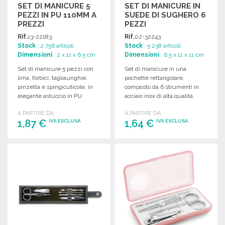
SET DI MANICURE 5
SET DI MANICURE IN
PEZZI IN PU 110MM A
SUEDE DI SUGHERO 6
PREZZI
PEZZI
ALL'INGROSSO
Rif.
13-22183
Rif.
02-32243
Stock
: 2 756 articoli
Stock
: 5 238 articoli
Dimensioni
: 2 x 11 x 6.5 cm
Dimensioni
: 6.5 x 11 x 11 cm
Set di manicure 5 pezzi con
Set di manicure in una
lima, forbici, tagliaunghie,
pochette rettangolare,
pinzetta e spingicuticole, in
composto da 6 strumenti in
elegante astuccio in PU.
acciaio inox di alta qualità.
Dimensioni: 110 x 65 x 20
A PARTIRE DA
A PARTIRE DA
mm.
1,87 €
1,64 €
IVA ESCLUSA
IVA ESCLUSA
ORDINARE
ORDINARE
Richiedi un preventivo
Richiedi un preventivo