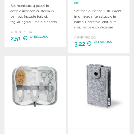
cm
Set manicure 4 pezzi in
acciaio inox con custodia in
Set manicure con 4 strumenti
bambù. Include forbici,
in un elegante astuccio in
tagliaunghie, lima e pinzetta.
bambù, dotato di chiusura
magnetica e confezione
A PARTIRE DA
regalo in kraft.
2,51 €
IVA ESCLUSA
A PARTIRE DA
3,22 €
IVA ESCLUSA
ORDINARE
ORDINARE
Richiedi un preventivo
Richiedi un preventivo