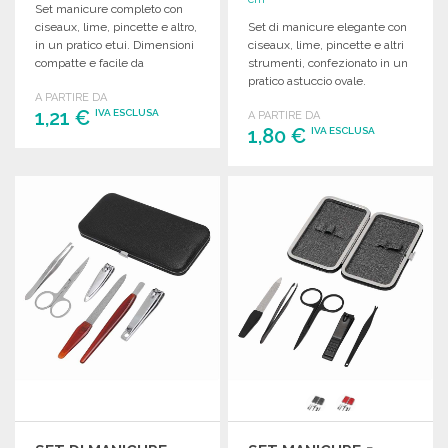
Set manicure completo con
ciseaux, lime, pincette e altro,
Set di manicure elegante con
in un pratico etui. Dimensioni
ciseaux, lime, pincette e altri
compatte e facile da
strumenti, confezionato in un
trasportare.
pratico astuccio ovale.
A PARTIRE DA
Dimensioni compatte.
1,21 €
IVA ESCLUSA
A PARTIRE DA
1,80 €
IVA ESCLUSA
ORDINARE
ORDINARE
Richiedi un preventivo
Richiedi un preventivo