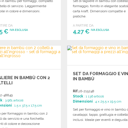
to in bambù per formaggi, completo
Set di tagliere in bambù con coltell
ltello di servizio. Leggermente
formaggio, fornito in elegante scatol
bile in colore e dimensioni.
carta kraft. Dimensioni compatte e
pratiche.
RTIRE DA
A PARTIRE DA
35 €
4,27 €
IVA ESCLUSA
IVA ESCLUSA
ORDINARE
ORDINARE
Richiedi un preventivo
Richiedi un preventivo
SET DA FORMAGGIO E VI
LIERE IN BAMBÙ CON 2
IN BAMBÙ
TELLI
Rif.
16-215248
2-48849
Stock
: 1 136 articoli
ck
: 3 961 articoli
Dimensioni
: 4 x 25.5 x 19.5 cm
nsioni
: 1.5 x 37.5 x 17.5 cm
Set per formaggio e vino in bambù 
o per formaggio in bambù con 2
cavatappi, tappo, grattugia e coltell
lli da servizio e una forchetta.
inclusi. Ideale per eventi e degusta
nti di colore e decorazione