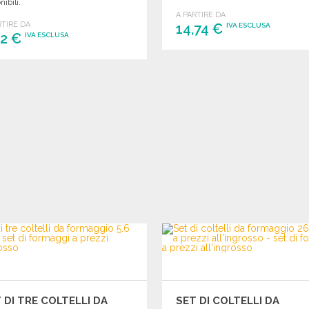
nibili.
A PARTIRE DA
RTIRE DA
14,74 €
IVA ESCLUSA
42 €
IVA ESCLUSA
ORDINARE
ORDINARE
Richiedi un preventivo
Richiedi un preventivo
 DI TRE COLTELLI DA
SET DI COLTELLI DA