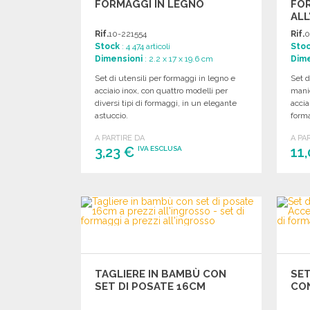
FORMAGGI IN LEGNO
FOR
ALL
Rif.
10-221554
Rif.
0
Stock
: 4 474 articoli
Sto
Dimensioni
: 2.2 x 17 x 19.6 cm
Dime
Set di utensili per formaggi in legno e
Set d
acciaio inox, con quattro modelli per
manic
diversi tipi di formaggi, in un elegante
accia
astuccio.
form
A PARTIRE DA
A PA
3,23 €
11
IVA ESCLUSA
ORDINARE
Richiedi un preventivo
TAGLIERE IN BAMBÙ CON
SET
SET DI POSATE 16CM
CO