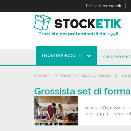
Pannello di gestione dei cookies
Prezzi decrescenti
Grossista per professionisti dal 1998
I NOSTRI PRODOTTI
SVILUPPO SOST
>
>
STOCKETIK
PRODOTTI A PREZZI ALL'INGROSSO
ACCES
Grossista set di forma
Vendita all'ingrosso di s
formaggi presso Stocketik