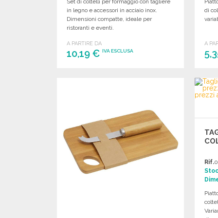
Set di coltelli per formaggio con tagliere
Piat
in legno e accessori in acciaio inox.
di co
Dimensioni compatte, ideale per
varia
ristoranti e eventi.
A PARTIRE DA
A PA
10,19 €
5,
IVA ESCLUSA
ORDINARE
Richiedi un preventivo
TAG
COL
Rif.
0
Sto
Dime
Piatt
colte
Varia