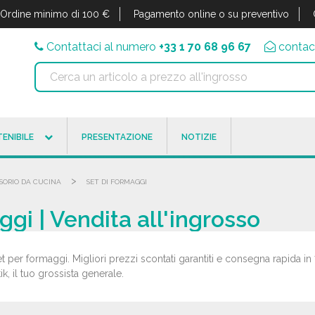
Ordine minimo di 100 €
Pagamento online o su preventivo
Contattaci al numero
+33 1 70 68 96 67
contac
ENIBILE
PRESENTAZIONE
NOTIZIE
>
SORIO DA CUCINA
SET DI FORMAGGI
ggi | Vendita all'ingrosso
et per formaggi. Migliori prezzi scontati garantiti e consegna rapida in 
, il tuo grossista generale.