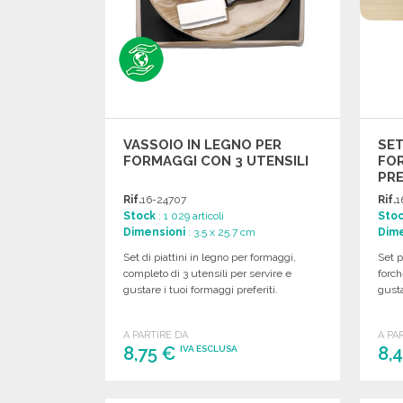
VASSOIO IN LEGNO PER
SET
FORMAGGI CON 3 UTENSILI
FO
PRE
Rif.
16-24707
Rif.
1
Stock
: 1 029 articoli
Sto
Dimensioni
: 3.5 x 25.7 cm
Dime
Set di piattini in legno per formaggi,
Set p
completo di 3 utensili per servire e
forch
gustare i tuoi formaggi preferiti.
gusta
A PARTIRE DA
A PA
8,75 €
8,
IVA ESCLUSA
ORDINARE