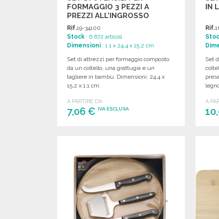
FORMAGGIO 3 PEZZI A
IN 
PREZZI ALL'INGROSSO
Rif.
19-34100
Rif.
1
Stock
: 6 672 articoli
Sto
Dimensioni
: 1.1 x 24.4 x 15.2 cm
Dime
Set di attrezzi per formaggio composto
Set 
da un coltello, una grattugia e un
colte
tagliere in bambù. Dimensioni: 24,4 x
prese
15,2 x 1,1 cm.
legno
A PARTIRE DA
A PA
7,06 €
10
IVA ESCLUSA
ORDINARE
Richiedi un preventivo