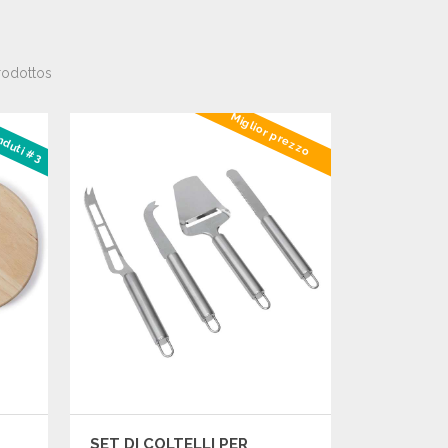
rodottos
Miglior prezzo
enduti #3
SET DI COLTELLI PER