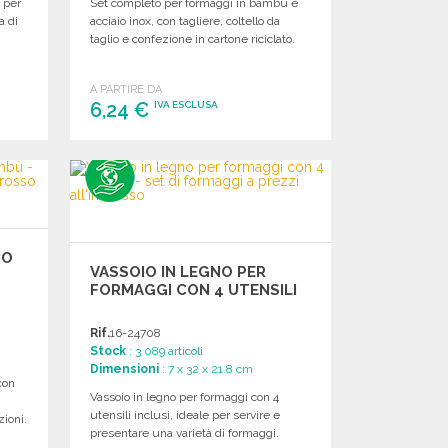
o per
Set completo per formaggi in bambù e
a di
acciaio inox, con tagliere, coltello da
taglio e confezione in cartone riciclato.
A PARTIRE DA
6,24 €
IVA ESCLUSA
ORDINARE
Richiedi un preventivo
NO
VASSOIO IN LEGNO PER
FORMAGGI CON 4 UTENSILI
Rif.
16-24708
Stock
: 3 089 articoli
Dimensioni
: 7 x 32 x 21.8 cm
con
Vassoio in legno per formaggi con 4
o
utensili inclusi, ideale per servire e
zioni.
presentare una varietà di formaggi.