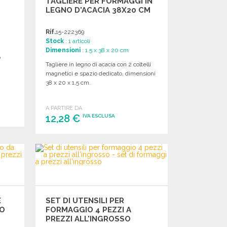
TAGLIERE PER FORMAGGI IN
LEGNO D'ACACIA 38X20 CM
Rif.
15-222369
Stock
: 1 articoli
Dimensioni
: 1.5 x 38 x 20 cm
o
Tagliere in legno di acacia con 2 coltelli
magnetici e spazio dedicato, dimensioni
38 x 20 x 1,5 cm.
A PARTIRE DA
12,28 €
IVA ESCLUSA
ORDINARE
Richiedi un preventivo
E
SET DI UTENSILI PER
IO
FORMAGGIO 4 PEZZI A
PREZZI ALL'INGROSSO