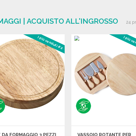
MAGGI | ACQUISTO ALL'INGROSSO
24 p
I più venduti #2
I più v
 DA FORMAGGIO 3 PEZZI
VASSOIO ROTANTE PER