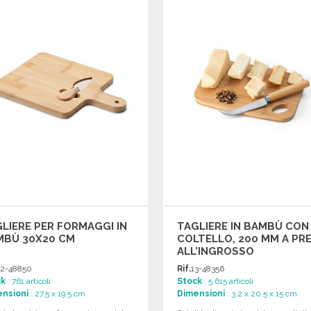
Richiedi un preventivo
Richiedi un preventivo
LIERE PER FORMAGGI IN
TAGLIERE IN BAMBÙ CON
MBÙ 30X20 CM
COLTELLO, 200 MM A PRE
ALL'INGROSSO
2-48850
Rif.
13-48356
ck
: 761 articoli
Stock
: 5 615 articoli
nsioni
: 27.5 x 19.5 cm
Dimensioni
: 3.2 x 20.5 x 15 cm