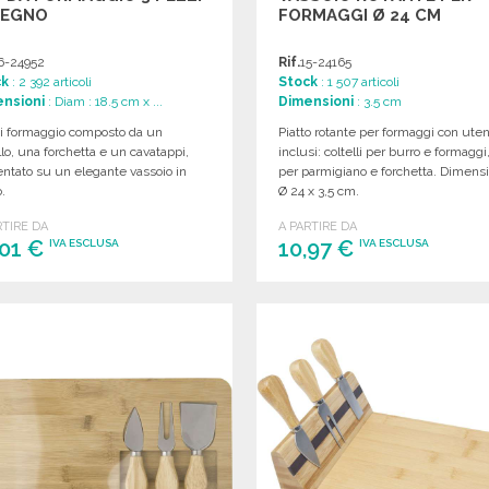
LEGNO
FORMAGGI Ø 24 CM
6-24952
Rif.
15-24165
ck
: 2 392 articoli
Stock
: 1 507 articoli
nsioni
: Diam : 18.5 cm x ...
Dimensioni
: 3.5 cm
di formaggio composto da un
Piatto rotante per formaggi con uten
llo, una forchetta e un cavatappi,
inclusi: coltelli per burro e formaggi
ntato su un elegante vassoio in
per parmigiano e forchetta. Dimensi
.
Ø 24 x 3,5 cm.
RTIRE DA
A PARTIRE DA
,01 €
10,97 €
IVA ESCLUSA
IVA ESCLUSA
ORDINARE
ORDINARE
Richiedi un preventivo
Richiedi un preventivo