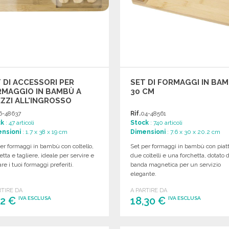
 DI ACCESSORI PER
SET DI FORMAGGI IN BA
RMAGGIO IN BAMBÙ A
30 CM
ZZI ALL'INGROSSO
6-48637
Rif.
04-48561
ck
: 47 articoli
Stock
: 740 articoli
nsioni
: 1.7 x 38 x 19 cm
Dimensioni
: 7.6 x 30 x 20.2 cm
er formaggi in bambù con coltello,
Set per formaggi in bambù con piatt
etta e tagliere, ideale per servire e
due coltelli e una forchetta, dotato d
re i tuoi formaggi preferiti.
banda magnetica per un servizio
elegante.
RTIRE DA
A PARTIRE DA
42 €
18,30 €
IVA ESCLUSA
IVA ESCLUSA
ORDINARE
ORDINARE