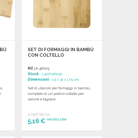
MBÙ
SET DI FORMAGGI IN BAMBÙ
CON COLTELLO
Rif.
16-48629
Stock
: 1 406 articoli
Dimensioni
: 1.5 x 31 x 17.5 cm
o,
Set di utensili per formaggi in bambù,
i
completo di un pratico coltello per
servire e tagliare.
A PARTIRE DA
5,16 €
IVA ESCLUSA
ORDINARE