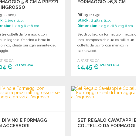
MAGGIO 5.6 CM A PREZZI
FORMAGGIO 26,8 CM
'INGROSSO
5-220687
Rif.
05-211750
ck
: 1 155 articoli
Stock
: 2 483 articoli
nsioni
: 2 x 5.6 x 18 cm
Dimensioni
: 2.5 x 26.8 x 13.6 cm
i tre coltelli da formaggio con
Set di coltelli da formaggio in acciai
i in legno di frassino e lame in
inox, composto da due coltelli e un
io inox, ideale per ogni amante del
coltello da burro, con manico in
aggio.
pakkawood.
RTIRE DA
A PARTIRE DA
,04 €
14,45 €
IVA ESCLUSA
IVA ESCLUSA
ORDINARE
ORDINARE
Richiedi un preventivo
Richiedi un preventivo
 DI VINO E FORMAGGI
SET REGALO CAVATAPPI 
N ACCESSORI
COLTELLO DA FORMAGG