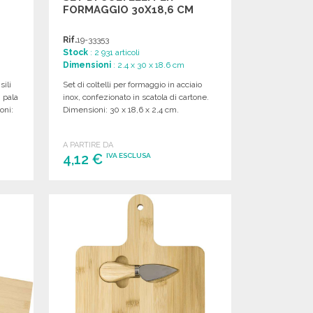
FORMAGGIO 30X18,6 CM
Rif.
19-33353
Stock
: 2 931 articoli
Dimensioni
: 2.4 x 30 x 18.6 cm
sili
Set di coltelli per formaggio in acciaio
, pala
inox, confezionato in scatola di cartone.
oni:
Dimensioni: 30 x 18,6 x 2,4 cm.
A PARTIRE DA
4,12 €
IVA ESCLUSA
ORDINARE
Richiedi un preventivo