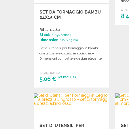
dispo
A PA
SET DA FORMAGGIO BAMBÙ
8,
24X15 CM
Rif.
19-117189
Stock
: 1 897 articoli
Dimensioni
: 24 x 15 cm
Set di utensili per formaggio in bambù
con tagliere e coltello in acciaio inox.
Dimensioni compatte e design elegante.
A PARTIRE DA
5,06 €
IVA ESCLUSA
ORDINARE
Richiedi un preventivo
SET DI UTENSILI PER
SET