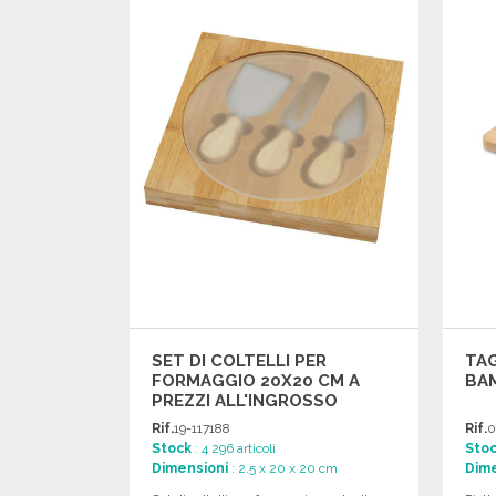
Richiedi un preventivo
SET DI COLTELLI PER
TAG
FORMAGGIO 20X20 CM A
BA
PREZZI ALL'INGROSSO
Rif.
19-117188
Rif.
0
Stock
: 4 296 articoli
Sto
Dimensioni
: 2.5 x 20 x 20 cm
Dime