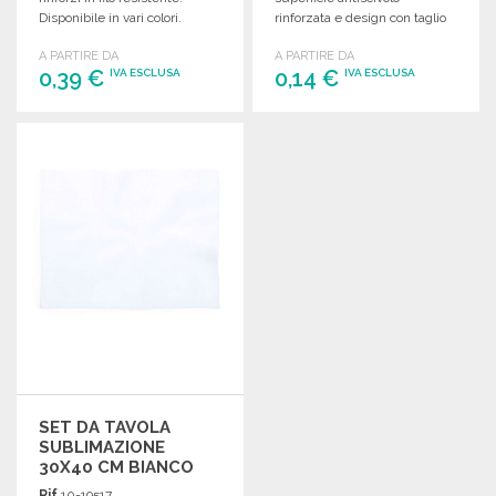
Disponibile in vari colori.
rinforzata e design con taglio
sospeso.
A PARTIRE DA
A PARTIRE DA
0,39 €
0,14 €
IVA ESCLUSA
IVA ESCLUSA
ORDINARE
ORDINARE
Richiedi un preventivo
Richiedi un preventivo
SET DA TAVOLA
SUBLIMAZIONE
30X40 CM BIANCO
Rif.
10-19517