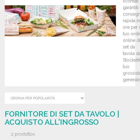
scontati
garantiti
conseg
rapida i
ore per i
tuo ordi
online d
set da
tavola d
Stocketik,
tuo
grossist
generalis
FORNITORE DI SET DA TAVOLO |
ACQUISTO ALL'INGROSSO
2 prodottos