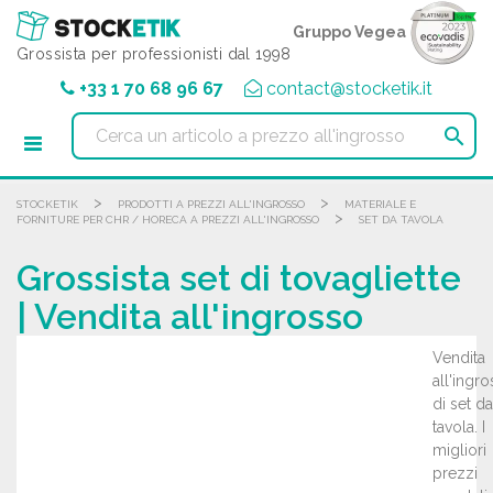
Pannello di gestione dei cookies
Gruppo Vegea
Grossista per professionisti dal 1998
+33 1 70 68 96 67
contact@stocketik.it

>
>
STOCKETIK
PRODOTTI A PREZZI ALL'INGROSSO
MATERIALE E
>
FORNITURE PER CHR / HORECA A PREZZI ALL'INGROSSO
SET DA TAVOLA
Grossista set di tovagliette
| Vendita all'ingrosso
Vendita
all'ingr
di set da
tavola. I
migliori
prezzi