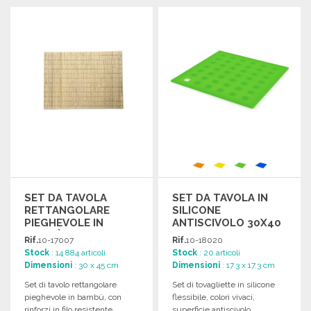
SET DA TAVOLA
SET DA TAVOLA IN
RETTANGOLARE
SILICONE
PIEGHEVOLE IN
ANTISCIVOLO 30X40
BAMBÙ
CM A PREZZI
Rif.
10-17007
Rif.
10-18020
ALL'INGROSSO
Stock
: 14 884 articoli
Stock
: 20 articoli
Dimensioni
: 30 x 45 cm
Dimensioni
: 17.3 x 17.3 cm
Set di tavolo rettangolare
Set di tovagliette in silicone
pieghevole in bambù, con
flessibile, colori vivaci,
rinforzi in filo resistente.
superficie antiscivolo