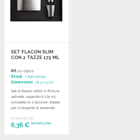
SET FLACON SLIM
CON 2 TAZZE 175 ML
Rif.
02-09102
Stock
: 1 896 articoli
Dimensioni
: 16.5 x 4 cm
Set di flaconi sottili in finitura
satinata, capacità di 175 ml,
completo di 2 tazzine. Ideale
per il trasporto di bevande.
A PARTIRE DA
6,36 €
IVA ESCLUSA
ORDINARE