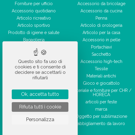
Forniture per ufficio
Accessorio da bricolage
Accessorio quotidiano
Accessorio da cucina
Articolo ricreativo
Penna
Articolo sportivo
Articolo di orologeria
Prodotto di igiene e salute
Articolo per la casa
Bagaglieria
Accessorio in pelle
Accessorio di bellezza
Portachiavi
Sacchetto
Questo sito fa uso di
Accessorio high-tech
cookies e ti consente di
Tessile
decidere se accettarli o
Materiali antichi
rifiutarli
Gioco e giocattolo
Materiale e forniture per CHR /
Ok, accetta tutto
HORECA
articoli per feste
Rifiuta tutti i cookie
marca
Oggetto per sublimazione
Personalizza
abbigliamento da lavoro