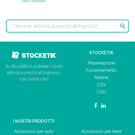
team dedicato

STOCKETIK
Presentazione
Su StockEtik.it ordinate i vostri
Funzionamento
articoli a prezzi all'ingrosso
Notizie
con pochi clic!
CGV
CGU
I NOSTRI PRODOTTI
Accessorio per auto
Accessorio per bere