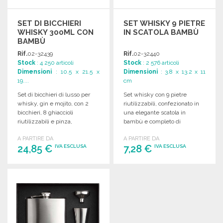
SET DI BICCHIERI
SET WHISKY 9 PIETRE
WHISKY 300ML CON
IN SCATOLA BAMBÙ
BAMBÙ
Rif.
02-32439
Rif.
02-32440
Stock
: 4 250 articoli
Stock
: 2 576 articoli
Dimensioni
: 10.5 x 21.5 x
Dimensioni
: 3.8 x 13.2 x 11
19....
cm
Set di bicchieri di lusso per
Set whisky con 9 pietre
whisky, gin e mojito, con 2
riutilizzabili, confezionato in
bicchieri, 8 ghiaccioli
una elegante scatola in
riutilizzabili e pinza,
bambù e completo di
confezionato in scatola.
pochette in cotone e pinze.
A PARTIRE DA
A PARTIRE DA
24,85 €
7,28 €
IVA ESCLUSA
IVA ESCLUSA
ORDINARE
ORDINARE
Richiedi un preventivo
Richiedi un preventivo