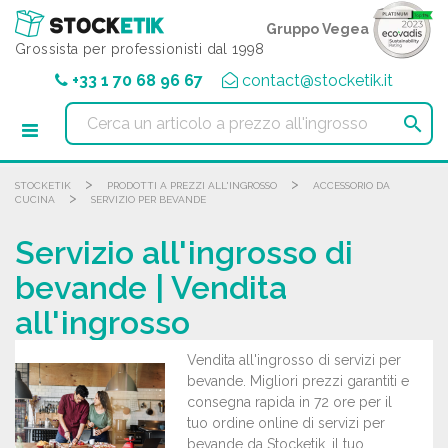
Pannello di gestione dei cookies
Gruppo Vegea
Grossista per professionisti dal 1998
+33 1 70 68 96 67
contact@stocketik.it

>
>
STOCKETIK
PRODOTTI A PREZZI ALL'INGROSSO
ACCESSORIO DA
>
CUCINA
SERVIZIO PER BEVANDE
Servizio all'ingrosso di
bevande | Vendita
all'ingrosso
Vendita all'ingrosso di servizi per
bevande. Migliori prezzi garantiti e
consegna rapida in 72 ore per il
tuo ordine online di servizi per
bevande da Stocketik, il tuo