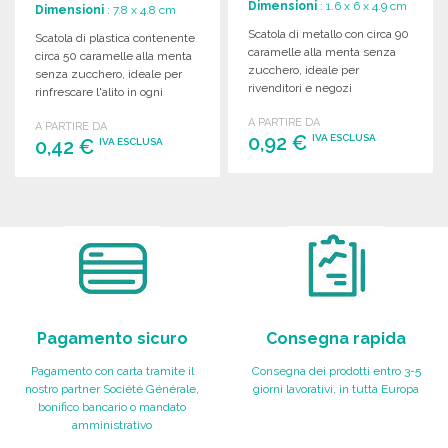
Dimensioni
: 1.6 x 6 x 4.9 cm
Dimensioni
: 7.8 x 4.8 cm
Scatola di metallo con circa 90
Scatola di plastica contenente
caramelle alla menta senza
circa 50 caramelle alla menta
zucchero, ideale per
senza zucchero, ideale per
rivenditori e negozi
rinfrescare l'alito in ogni
all'ingrosso.
occasione.
A PARTIRE DA
A PARTIRE DA
0,92 €
IVA ESCLUSA
0,42 €
IVA ESCLUSA
ORDINARE
ORDINARE
Richiedi un preventivo
Richiedi un preventivo
Pagamento sicuro
Consegna rapida
Pagamento con carta tramite il
Consegna dei prodotti entro 3-5
nostro partner Société Générale,
giorni lavorativi, in tutta Europa
bonifico bancario o mandato
amministrativo