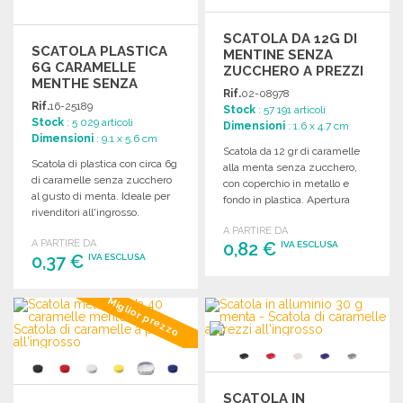
SCATOLA DA 12G DI
SCATOLA PLASTICA
MENTINE SENZA
6G CARAMELLE
ZUCCHERO A PREZZI
MENTHE SENZA
ALL'INGROSSO
Rif.
02-08978
ZUCCHERO A PREZZI
Rif.
16-25189
Stock
: 57 191 articoli
ALL'INGROSSO
Stock
: 5 029 articoli
Dimensioni
: 1.6 x 4.7 cm
Dimensioni
: 9.1 x 5.6 cm
Scatola da 12 gr di caramelle
Scatola di plastica con circa 6g
alla menta senza zucchero,
di caramelle senza zucchero
con coperchio in metallo e
al gusto di menta. Ideale per
fondo in plastica. Apertura
rivenditori all'ingrosso.
facile a pressione.
A PARTIRE DA
A PARTIRE DA
0,82 €
IVA ESCLUSA
0,37 €
IVA ESCLUSA
ORDINARE
ORDINARE
Miglior prezzo
Richiedi un preventivo
Richiedi un preventivo
SCATOLA IN