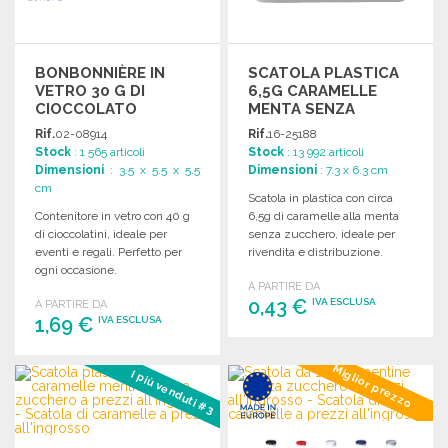
BONBONNIÈRE IN
SCATOLA PLASTICA
VETRO 30 G DI
6,5G CARAMELLE
CIOCCOLATO
MENTA SENZA
ZUCCHERO
Rif.
02-08914
Rif.
16-25188
Stock
: 1 565 articoli
Stock
: 13 992 articoli
Dimensioni
: 3.5 x 5.5 x 5.5
Dimensioni
: 7.3 x 6.3 cm
cm
Scatola in plastica con circa
Contenitore in vetro con 40 g
6,5g di caramelle alla menta
di cioccolatini, ideale per
senza zucchero, ideale per
eventi e regali. Perfetto per
rivendita e distribuzione.
ogni occasione.
A PARTIRE DA
0,43 €
IVA ESCLUSA
A PARTIRE DA
1,69 €
IVA ESCLUSA
ORDINARE
ORDINARE
Miglior prezzo
I più venduti #3
Richiedi un preventivo
Richiedi un preventivo