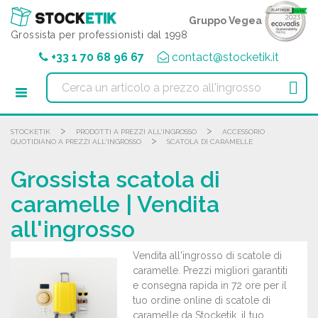
Pannello di gestione dei cookies
Gruppo Vegea
Grossista per professionisti dal 1998
+33 1 70 68 96 67
contact@stocketik.it

>
>
STOCKETIK
PRODOTTI A PREZZI ALL'INGROSSO
ACCESSORIO
>
QUOTIDIANO A PREZZI ALL'INGROSSO
SCATOLA DI CARAMELLE
Grossista scatola di
caramelle | Vendita
all'ingrosso
Vendita all'ingrosso di scatole di
caramelle. Prezzi migliori garantiti
e consegna rapida in 72 ore per il
tuo ordine online di scatole di
caramelle da Stocketik, il tuo