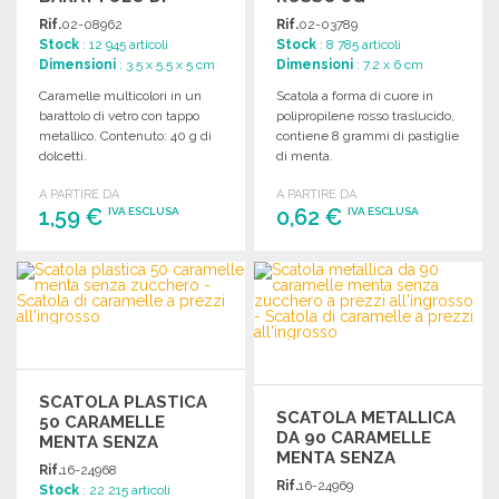
VETRO 40 G
Rif.
02-08962
Rif.
02-03789
Stock
: 12 945 articoli
Stock
: 8 785 articoli
Dimensioni
: 3.5 x 5.5 x 5 cm
Dimensioni
: 7.2 x 6 cm
Caramelle multicolori in un
Scatola a forma di cuore in
barattolo di vetro con tappo
polipropilene rosso traslucido,
metallico. Contenuto: 40 g di
contiene 8 grammi di pastiglie
dolcetti.
di menta.
A PARTIRE DA
A PARTIRE DA
1,59 €
0,62 €
IVA ESCLUSA
IVA ESCLUSA
ORDINARE
ORDINARE
Richiedi un preventivo
Richiedi un preventivo
SCATOLA PLASTICA
SCATOLA METALLICA
50 CARAMELLE
DA 90 CARAMELLE
MENTA SENZA
MENTA SENZA
ZUCCHERO A PREZZI
Rif.
16-24968
ZUCCHERO
ALL'INGROSSO
Rif.
16-24969
Stock
: 22 215 articoli