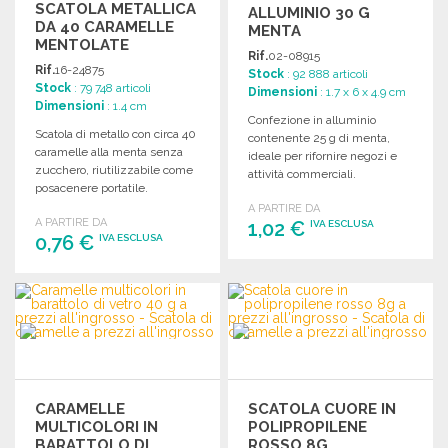
SCATOLA METALLICA
ALLUMINIO 30 G
DA 40 CARAMELLE
MENTA
MENTOLATE
Rif.
02-08915
Rif.
16-24875
Stock
: 92 888 articoli
Stock
: 79 748 articoli
Dimensioni
: 1.7 x 6 x 4.9 cm
Dimensioni
: 1.4 cm
Confezione in alluminio
Scatola di metallo con circa 40
contenente 25 g di menta,
caramelle alla menta senza
ideale per rifornire negozi e
zucchero, riutilizzabile come
attività commerciali.
posacenere portatile.
A PARTIRE DA
A PARTIRE DA
1,02 €
IVA ESCLUSA
0,76 €
IVA ESCLUSA
ORDINARE
ORDINARE
Richiedi un preventivo
Richiedi un preventivo
CARAMELLE
SCATOLA CUORE IN
MULTICOLORI IN
POLIPROPILENE
BARATTOLO DI
ROSSO 8G