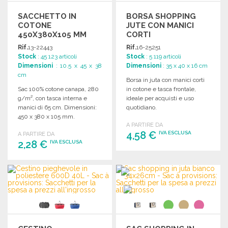
SACCHETTO IN
BORSA SHOPPING
COTONE
JUTE CON MANICI
450X380X105 MM
CORTI
Rif.
13-22443
Rif.
16-25251
Stock
: 45 123 articoli
Stock
: 5 119 articoli
Dimensioni
: 10.5 x 45 x 38
Dimensioni
: 35 x 40 x 16 cm
cm
Borsa in juta con manici corti
Sac 100% cotone canapa, 280
in cotone e tasca frontale,
g/m², con tasca interna e
ideale per acquisti e uso
manici di 65 cm. Dimensioni:
quotidiano.
450 x 380 x 105 mm.
A PARTIRE DA
4,58 €
IVA ESCLUSA
A PARTIRE DA
2,28 €
IVA ESCLUSA
ORDINARE
ORDINARE
Richiedi un preventivo
Richiedi un preventivo