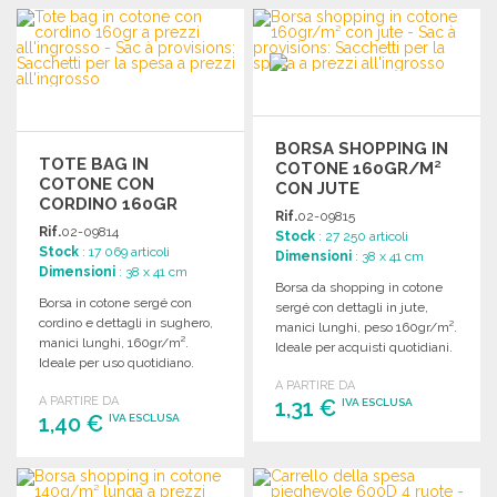
ORDINARE
Richiedi un preventivo
Richiedi un preventivo
BORSA SHOPPING IN
TOTE BAG IN
COTONE 160GR/M²
COTONE CON
CON JUTE
CORDINO 160GR
Rif.
02-09815
Rif.
02-09814
Stock
: 27 250 articoli
Stock
: 17 069 articoli
Dimensioni
: 38 x 41 cm
Dimensioni
: 38 x 41 cm
Borsa da shopping in cotone
Borsa in cotone sergé con
sergé con dettagli in jute,
cordino e dettagli in sughero,
manici lunghi, peso 160gr/m².
manici lunghi, 160gr/m².
Ideale per acquisti quotidiani.
Ideale per uso quotidiano.
A PARTIRE DA
A PARTIRE DA
1,31 €
IVA ESCLUSA
1,40 €
IVA ESCLUSA
ORDINARE
ORDINARE
Richiedi un preventivo