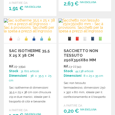
2,63 €
IVA ESCLUSA
A PARTIRE DA
1,91 €
IVA ESCLUSA
ORDINARE
ORDINARE
Richiedi un preventivo
Richiedi un preventivo
SAC ISOTHERME 35,5
SACCHETTO NON
X 25 X 38 CM
TESSUTO
250X350X80 MM
Rif.
19-33941
Rif.
13-22343
Stock
: 31 601 articoli
Stock
: 44 138 articoli
Dimensioni
: 38 x 35.5 x 25
Dimensioni
: 8 x 25 x 35 cm
cm
Sac non tessuto
Sac isotherme di dimensioni
termoadesivo, dimensioni 250
35,5 x 25 x 38 cm con chiusura
x 350 x 80 mm, ideale per il
zip e due manici, ideale per il
confezionamento e il trasporto
trasporto di cibi e bevande.
di prodotti vari.
A PARTIRE DA
0,20 €
IVA ESCLUSA
A PARTIRE DA
IVA ESCLUSA