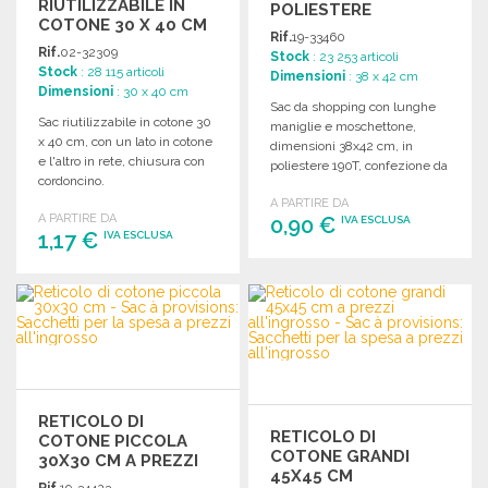
RIUTILIZZABILE IN
POLIESTERE
COTONE 30 X 40 CM
Rif.
19-33460
Rif.
02-32309
Stock
: 23 253 articoli
Stock
: 28 115 articoli
Dimensioni
: 38 x 42 cm
Dimensioni
: 30 x 40 cm
Sac da shopping con lunghe
Sac riutilizzabile in cotone 30
maniglie e moschettone,
x 40 cm, con un lato in cotone
dimensioni 38x42 cm, in
e l'altro in rete, chiusura con
poliestere 190T, confezione da
cordoncino.
300 pezzi.
A PARTIRE DA
A PARTIRE DA
0,90 €
IVA ESCLUSA
1,17 €
IVA ESCLUSA
ORDINARE
ORDINARE
Richiedi un preventivo
Richiedi un preventivo
RETICOLO DI
RETICOLO DI
COTONE PICCOLA
COTONE GRANDI
30X30 CM A PREZZI
45X45 CM
ALL'INGROSSO
Rif.
19-34423