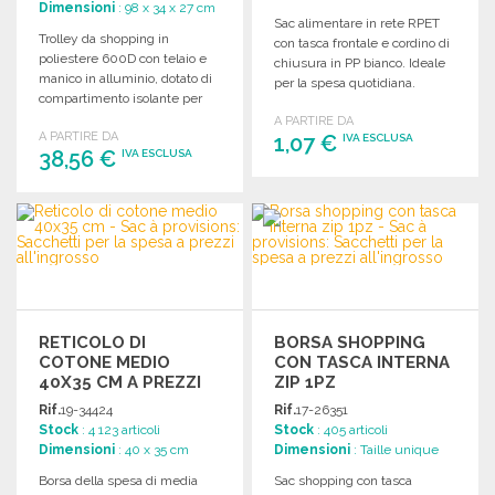
Dimensioni
: 98 x 34 x 27 cm
Sac alimentare in rete RPET
Trolley da shopping in
con tasca frontale e cordino di
poliestere 600D con telaio e
chiusura in PP bianco. Ideale
manico in alluminio, dotato di
per la spesa quotidiana.
compartimento isolante per
mantenere freschi gli
A PARTIRE DA
A PARTIRE DA
alimenti.
1,07 €
IVA ESCLUSA
38,56 €
IVA ESCLUSA
ORDINARE
ORDINARE
Richiedi un preventivo
Richiedi un preventivo
RETICOLO DI
BORSA SHOPPING
COTONE MEDIO
CON TASCA INTERNA
40X35 CM A PREZZI
ZIP 1PZ
ALL'INGROSSO
Rif.
19-34424
Rif.
17-26351
Stock
: 4 123 articoli
Stock
: 405 articoli
Dimensioni
: 40 x 35 cm
Dimensioni
: Taille unique
Borsa della spesa di media
Sac shopping con tasca