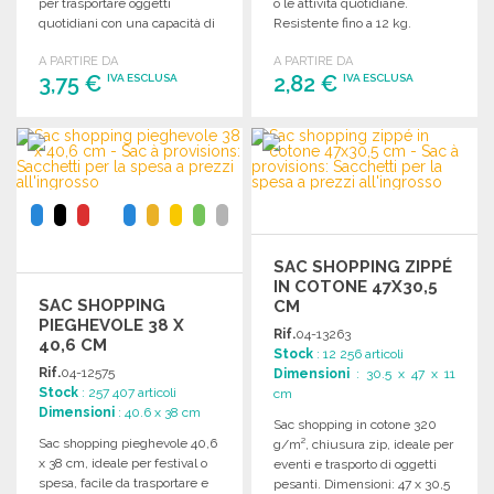
per trasportare oggetti
o le attività quotidiane.
quotidiani con una capacità di
Resistente fino a 12 kg.
18 litri.
A PARTIRE DA
A PARTIRE DA
3,75 €
2,82 €
IVA ESCLUSA
IVA ESCLUSA
ORDINARE
ORDINARE
Richiedi un preventivo
Richiedi un preventivo
SAC SHOPPING ZIPPÉ
IN COTONE 47X30,5
SAC SHOPPING
CM
PIEGHEVOLE 38 X
Rif.
04-13263
40,6 CM
Stock
: 12 256 articoli
Rif.
04-12575
Dimensioni
: 30.5 x 47 x 11
Stock
: 257 407 articoli
cm
Dimensioni
: 40.6 x 38 cm
Sac shopping in cotone 320
Sac shopping pieghevole 40,6
g/m², chiusura zip, ideale per
x 38 cm, ideale per festival o
eventi e trasporto di oggetti
spesa, facile da trasportare e
pesanti. Dimensioni: 47 x 30,5