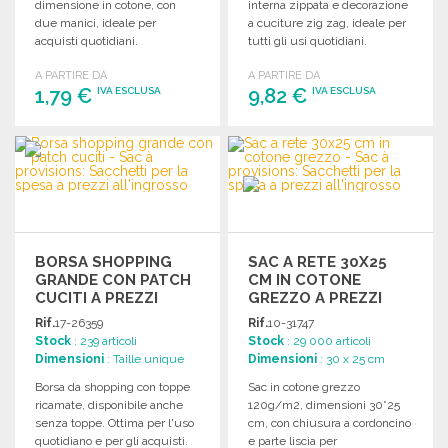
dimensione in cotone, con
interna zippata e decorazione
due manici, ideale per
a cuciture zig zag, ideale per
acquisti quotidiani.
tutti gli usi quotidiani.
Dimensioni: 40 x 35 cm.
A PARTIRE DA
A PARTIRE DA
1,79 €
9,82 €
IVA ESCLUSA
IVA ESCLUSA
ORDINARE
ORDINARE
Richiedi un preventivo
Richiedi un preventivo
BORSA SHOPPING
SAC A RETE 30X25
GRANDE CON PATCH
CM IN COTONE
CUCITI A PREZZI
GREZZO A PREZZI
ALL'INGROSSO
ALL'INGROSSO
Rif.
17-26359
Rif.
10-31747
Stock
: 239 articoli
Stock
: 29 000 articoli
Dimensioni
: Taille unique
Dimensioni
: 30 x 25 cm
Borsa da shopping con toppe
Sac in cotone grezzo
ricamate, disponibile anche
120g/m2, dimensioni 30*25
senza toppe. Ottima per l'uso
cm, con chiusura a cordoncino
quotidiano e per gli acquisti.
e parte liscia per