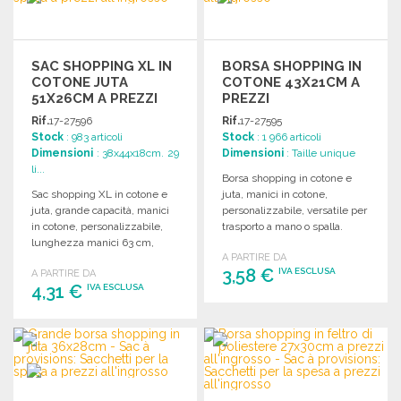
SAC SHOPPING XL IN
BORSA SHOPPING IN
COTONE JUTA
COTONE 43X21CM A
51X26CM A PREZZI
PREZZI
ALL'INGROSSO
ALL'INGROSSO
Rif.
17-27596
Rif.
17-27595
Stock
: 983 articoli
Stock
: 1 966 articoli
Dimensioni
: 38x44x18cm. 29
Dimensioni
: Taille unique
li...
Borsa shopping in cotone e
Sac shopping XL in cotone e
juta, manici in cotone,
juta, grande capacità, manici
personalizzabile, versatile per
in cotone, personalizzabile,
trasporto a mano o spalla.
lunghezza manici 63 cm,
Dimensioni utili.
A PARTIRE DA
superficie di stampa 51x26
3,58 €
IVA ESCLUSA
A PARTIRE DA
cm.
4,31 €
IVA ESCLUSA
ORDINARE
ORDINARE
Richiedi un preventivo
Richiedi un preventivo