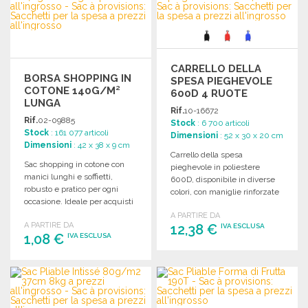
Richiedi un preventivo
CARRELLO DELLA
BORSA SHOPPING IN
SPESA PIEGHEVOLE
COTONE 140G/M²
600D 4 RUOTE
LUNGA
Rif.
10-16672
Rif.
02-09885
Stock
: 6 700 articoli
Stock
: 161 077 articoli
Dimensioni
: 52 x 30 x 20 cm
Dimensioni
: 42 x 38 x 9 cm
Carrello della spesa
Sac shopping in cotone con
pieghevole in poliestere
manici lunghi e soffietti,
600D, disponibile in diverse
robusto e pratico per ogni
colori, con maniglie rinforzate
occasione. Ideale per acquisti
e ruote di alta qualità.
e utilizzo quotidiano.
A PARTIRE DA
A PARTIRE DA
12,38 €
IVA ESCLUSA
1,08 €
IVA ESCLUSA
ORDINARE
ORDINARE
Richiedi un preventivo
Richiedi un preventivo