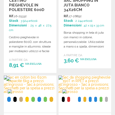
CESTINO
SAC SHOPPING IN
PIEGHEVOLE IN
JUTA BIANCO
POLIESTERE 600D
34X26CM
40L
Rif.
16-25332
Rif.
17-26892
Stock
: 3 924 articoli
Stock
: 2 244 articoli
Dimensioni
: 25 x 48 x 27.5
Dimensioni
: 42 x 19 x 33 cm
cm
Borsa shopping in tela di juta
Cestino pieghevole in
con manici in cotone,
poliestere 600D, con struttura
personalizzabile. Utilizzabile
e maniglie in alluminio, ideale
a mano o a spalla, dimensioni
per molteplici utilizzi e facile
ideali per la stampa.
A PARTIRE DA
da riporre.
3,60 €
IVA ESCLUSA
A PARTIRE DA
8,91 €
IVA ESCLUSA
ORDINARE
ORDINARE
Richiedi un preventivo
Richiedi un preventivo