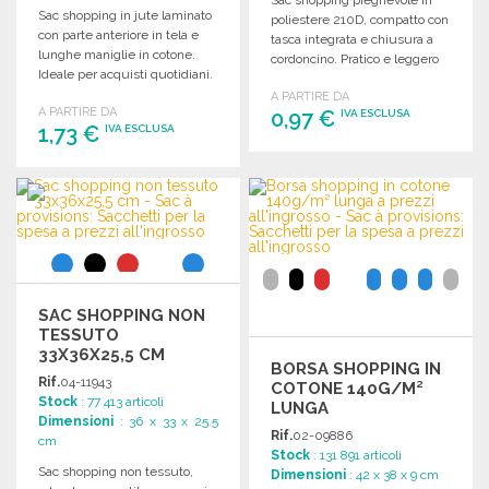
Sac shopping in jute laminato
poliestere 210D, compatto con
con parte anteriore in tela e
tasca integrata e chiusura a
lunghe maniglie in cotone.
cordoncino. Pratico e leggero
Ideale per acquisti quotidiani.
per ogni acquisto.
A PARTIRE DA
A PARTIRE DA
0,97 €
IVA ESCLUSA
1,73 €
IVA ESCLUSA
ORDINARE
ORDINARE
Richiedi un preventivo
Richiedi un preventivo
SAC SHOPPING NON
TESSUTO
33X36X25,5 CM
BORSA SHOPPING IN
Rif.
04-11943
COTONE 140G/M²
Stock
: 77 413 articoli
LUNGA
Dimensioni
: 36 x 33 x 25.5
Rif.
02-09886
cm
Stock
: 131 891 articoli
Sac shopping non tessuto,
Dimensioni
: 42 x 38 x 9 cm