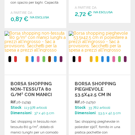
con spazio per loghi. Capacità
x 11 cm.
5 kg.
A PARTIRE DA
2,72 €
IVA ESCLUSA
A PARTIRE DA
0,87 €
IVA ESCLUSA
ORDINARE
ORDINARE
Richiedi un preventivo
Richiedi un preventivo
BORSA SHOPPING
BORSA SHOPPING
NON-TESSUTA 80
PIEGHEVOLE
G/M² CON MANICI
53.5X42.5 CM IN
LUNGHI
POLIESTERE
Rif.
16-24749
Rif.
16-24750
Stock
: 113 978 articoli
Stock
: 33 782 articoli
Dimensioni
: 37 x 40.5 cm
Dimensioni
: 53.5 x 42.5 cm
Sac shopping in tessuto non
Sac shopping pieghevole in
tessuto 80 g/m², dotato di
poliester 190T, fornito in una
manici lunghi per un comodo
pratica pochette con