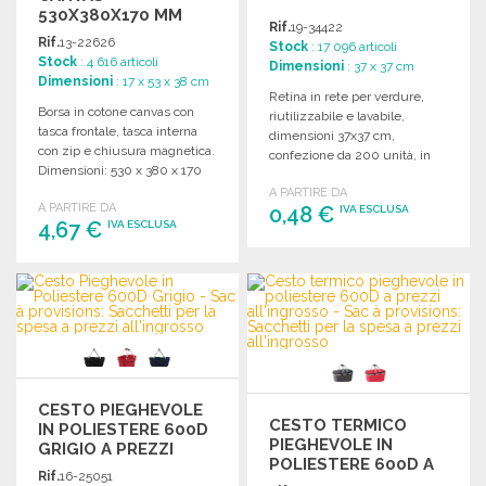
530X380X170 MM
Rif.
19-34422
Rif.
13-22626
Stock
: 17 096 articoli
Stock
: 4 616 articoli
Dimensioni
: 37 x 37 cm
Dimensioni
: 17 x 53 x 38 cm
Retina in rete per verdure,
Borsa in cotone canvas con
riutilizzabile e lavabile,
tasca frontale, tasca interna
dimensioni 37x37 cm,
con zip e chiusura magnetica.
confezione da 200 unità, in
Dimensioni: 530 x 380 x 170
poliestere.
mm.
A PARTIRE DA
A PARTIRE DA
0,48 €
IVA ESCLUSA
4,67 €
IVA ESCLUSA
ORDINARE
ORDINARE
Richiedi un preventivo
Richiedi un preventivo
CESTO PIEGHEVOLE
CESTO TERMICO
IN POLIESTERE 600D
PIEGHEVOLE IN
GRIGIO A PREZZI
POLIESTERE 600D A
ALL'INGROSSO
Rif.
16-25051
PREZZI