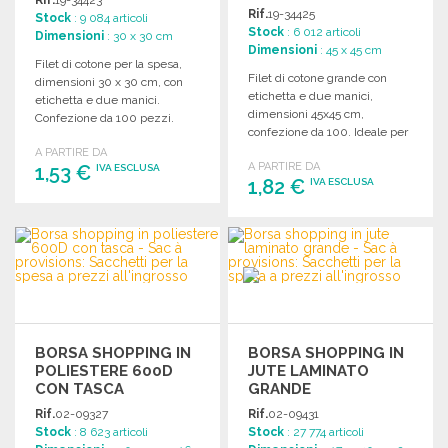
Rif.
19-34425
Stock
: 9 084 articoli
Stock
: 6 012 articoli
Dimensioni
: 30 x 30 cm
Dimensioni
: 45 x 45 cm
Filet di cotone per la spesa,
Filet di cotone grande con
dimensioni 30 x 30 cm, con
etichetta e due manici,
etichetta e due manici.
dimensioni 45x45 cm,
Confezione da 100 pezzi.
confezione da 100. Ideale per
acquisti.
A PARTIRE DA
A PARTIRE DA
1,53 €
IVA ESCLUSA
1,82 €
IVA ESCLUSA
ORDINARE
ORDINARE
Richiedi un preventivo
Richiedi un preventivo
BORSA SHOPPING IN
BORSA SHOPPING IN
POLIESTERE 600D
JUTE LAMINATO
CON TASCA
GRANDE
Rif.
02-09327
Rif.
02-09431
Stock
: 8 623 articoli
Stock
: 27 774 articoli