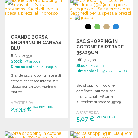
Richiedi un preventivo
Richiedi un preventivo
GRANDE BORSA
SAC SHOPPING IN
SHOPPING IN CANVAS
COTONE FAIRTRADE
BLU
35X29CM
Rif.
17-26356
Rif.
17-27018
Stock
: 57 articoli
Stock
: 747 articoli
Dimensioni
: Taille unique
Dimensioni
: 39x14x41cm. 21
Grande sac shopping in tela di
L
cotone, con tasca interna zip.
Sac shopping in cotone
Ideale per un look marino e
certificato Fairtrade, con
pratico.
manici lunghi 58 cm e
superficie di stampa 35x29
A PARTIRE DA
23,33 €
cm.
IVA ESCLUSA
A PARTIRE DA
5,07 €
IVA ESCLUSA
ORDINARE
Richiedi un preventivo
ORDINARE