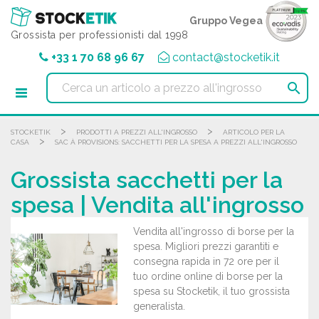
Pannello di gestione dei cookies
Gruppo Vegea
Grossista per professionisti dal 1998
+33 1 70 68 96 67
contact@stocketik.it

>
>
STOCKETIK
PRODOTTI A PREZZI ALL'INGROSSO
ARTICOLO PER LA
>
CASA
SAC À PROVISIONS: SACCHETTI PER LA SPESA A PREZZI ALL'INGROSSO
Grossista sacchetti per la
spesa | Vendita all'ingrosso
Vendita all'ingrosso di borse per la
spesa. Migliori prezzi garantiti e
consegna rapida in 72 ore per il
tuo ordine online di borse per la
spesa su Stocketik, il tuo grossista
generalista.