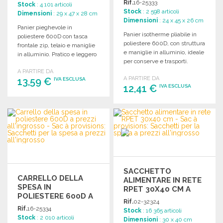
Rif.
16-25333
Stock
: 4 101 articoli
ALL'INGROSSO
Stock
: 2 598 articoli
Dimensioni
: 29 x 47 x 28 cm
Dimensioni
: 24 x 45 x 26 cm
Panier pieghevole in
Panier isotherme pliabile in
poliestere 600D con tasca
poliestere 600D, con struttura
frontale zip, telaio e maniglie
e maniglie in alluminio, ideale
in alluminio. Pratico e leggero
per conserve e trasporti.
per ogni esigenza.
A PARTIRE DA
A PARTIRE DA
13,59 €
IVA ESCLUSA
12,41 €
IVA ESCLUSA
ORDINARE
ORDINARE
Richiedi un preventivo
Richiedi un preventivo
SACCHETTO
CARRELLO DELLA
ALIMENTARE IN RETE
SPESA IN
RPET 30X40 CM A
POLIESTERE 600D A
PREZZI
Rif.
02-32324
PREZZI
ALL'INGROSSO
Rif.
16-25334
Stock
: 16 365 articoli
ALL'INGROSSO
Stock
: 2 010 articoli
Dimensioni
: 30 x 40 cm