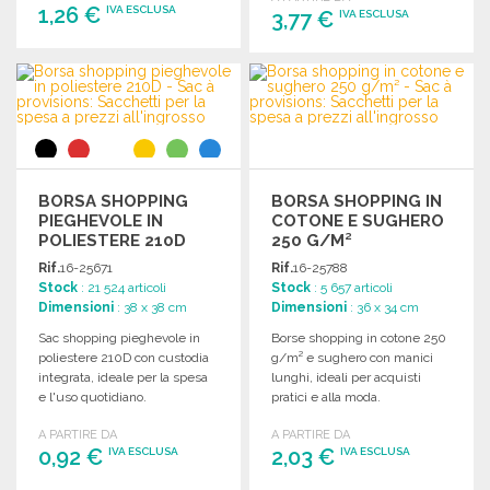
1,26 €
IVA ESCLUSA
3,77 €
IVA ESCLUSA
ORDINARE
ORDINARE
Richiedi un preventivo
Richiedi un preventivo
BORSA SHOPPING
BORSA SHOPPING IN
PIEGHEVOLE IN
COTONE E SUGHERO
POLIESTERE 210D
250 G/M²
Rif.
16-25671
Rif.
16-25788
Stock
: 21 524 articoli
Stock
: 5 657 articoli
Dimensioni
: 38 x 38 cm
Dimensioni
: 36 x 34 cm
Sac shopping pieghevole in
Borse shopping in cotone 250
poliestere 210D con custodia
g/m² e sughero con manici
integrata, ideale per la spesa
lunghi, ideali per acquisti
e l'uso quotidiano.
pratici e alla moda.
A PARTIRE DA
A PARTIRE DA
0,92 €
2,03 €
IVA ESCLUSA
IVA ESCLUSA