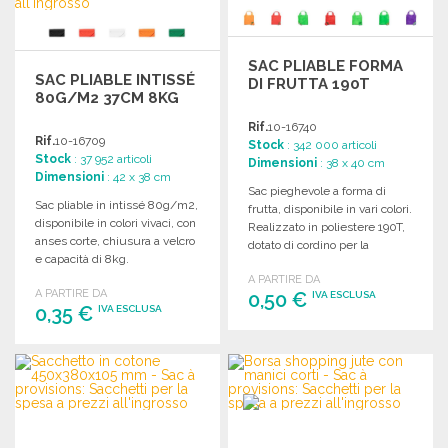
SAC PLIABLE FORMA
SAC PLIABLE INTISSÉ
DI FRUTTA 190T
80G/M2 37CM 8KG
Rif.
10-16740
Rif.
10-16709
Stock
: 342 000 articoli
Stock
: 37 952 articoli
Dimensioni
: 38 x 40 cm
Dimensioni
: 42 x 38 cm
Sac pieghevole a forma di
Sac pliable in intissé 80g/m2,
frutta, disponibile in vari colori.
disponibile in colori vivaci, con
Realizzato in poliestere 190T,
anses corte, chiusura a velcro
dotato di cordino per la
e capacità di 8kg.
chiusura.
A PARTIRE DA
A PARTIRE DA
0,50 €
IVA ESCLUSA
0,35 €
IVA ESCLUSA
ORDINARE
ORDINARE
Richiedi un preventivo
Richiedi un preventivo