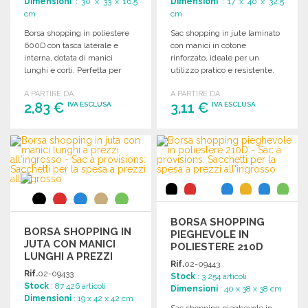
Dimensioni
: 30 x 33 x 16.5
Dimensioni
: 17 x 40 x 32.5
cm
cm
Borsa shopping in poliestere
Sac shopping in jute laminato
600D con tasca laterale e
con manici in cotone
interna, dotata di manici
rinforzato, ideale per un
lunghi e corti. Perfetta per
utilizzo pratico e resistente.
ogni occasione.
A PARTIRE DA
A PARTIRE DA
2,83 €
3,11 €
IVA ESCLUSA
IVA ESCLUSA
ORDINARE
ORDINARE
Richiedi un preventivo
Richiedi un preventivo
BORSA SHOPPING
BORSA SHOPPING IN
PIEGHEVOLE IN
JUTA CON MANICI
POLIESTERE 210D
LUNGHI A PREZZI
Rif.
02-09443
ALL'INGROSSO
Rif.
02-09433
Stock
: 3 254 articoli
Stock
: 87 426 articoli
Dimensioni
: 40 x 38 x 38 cm
Dimensioni
: 19 x 42 x 42 cm
Sac shopping pieghevole in