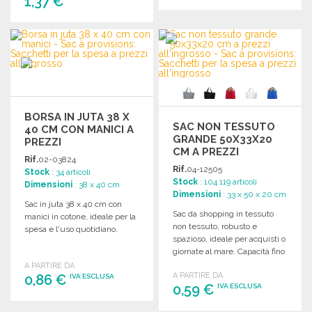
1,37 €
ORDINARE
ORDINARE
Richiedi un preventivo
Richiedi un preventivo
BORSA IN JUTA 38 X
SAC NON TESSUTO
40 CM CON MANICI A
GRANDE 50X33X20
PREZZI
CM A PREZZI
ALL'INGROSSO
Rif.
02-03824
ALL'INGROSSO
Rif.
04-12505
Stock
: 34 articoli
Stock
: 104 119 articoli
Dimensioni
: 38 x 40 cm
Dimensioni
: 33 x 50 x 20 cm
Sac in juta 38 x 40 cm con
Sac da shopping in tessuto
manici in cotone, ideale per la
non tessuto, robusto e
spesa e l'uso quotidiano.
spazioso, ideale per acquisti o
giornate al mare. Capacità fino
a 12 kg.
A PARTIRE DA
A PARTIRE DA
0,86 €
IVA ESCLUSA
0,59 €
IVA ESCLUSA
ORDINARE