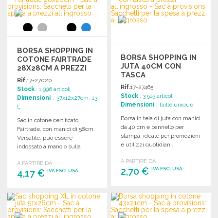
Richiedi un preventivo
BORSA SHOPPING IN
BORSA SHOPPING IN
COTONE FAIRTRADE
JUTA 40CM CON
28X28CM A PREZZI
TASCA
ALL'INGROSSO
Rif.
17-27020
Rif.
17-27465
Stock
: 1 996 articoli
Stock
: 3 515 articoli
Dimensioni
: 37x12x27cm. 13
Dimensioni
: Taille unique
L
Borsa in tela di juta con manici
Sac in cotone certificato
da 40 cm e pannello per
Fairtrade, con manici di 58cm.
stampa, ideale per promozioni
Versatile, può essere
e utilizzi quotidiani.
indossato a mano o sulla
spalla. Superficie stampabile:
A PARTIRE DA
A PARTIRE DA
28x28cm.
2,70 €
IVA ESCLUSA
4,17 €
IVA ESCLUSA
ORDINARE
ORDINARE
Richiedi un preventivo
Richiedi un preventivo