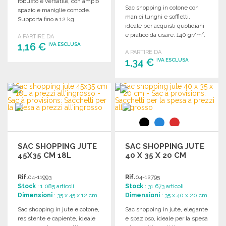
robusto e versatile, con ampio
Sac shopping in cotone con
spazio e maniglie comode.
manici lunghi e soffietti,
Supporta fino a 12 kg.
ideale per acquisti quotidiani
Dimensioni: 33 x 36 x 25,5 cm.
e pratico da usare. 140 gr/m².
A PARTIRE DA
1,16 €
IVA ESCLUSA
A PARTIRE DA
1,34 €
IVA ESCLUSA
ORDINARE
Richiedi un preventivo
ORDINARE
Richiedi un preventivo
SAC SHOPPING JUTE
SAC SHOPPING JUTE
45X35 CM 18L
40 X 35 X 20 CM
Rif.
04-11993
Rif.
04-12795
Stock
: 1 085 articoli
Stock
: 31 673 articoli
Dimensioni
: 35 x 45 x 12 cm
Dimensioni
: 35 x 40 x 20 cm
Sac shopping in jute e cotone,
Sac shopping in jute, elegante
resistente e capiente, ideale
e spazioso, ideale per la spesa