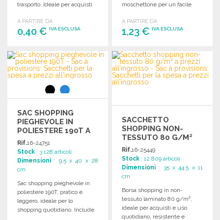
trasporto. Ideale per acquisti
moschettone per un facile
quotidiani.
trasporto.
A PARTIRE DA
A PARTIRE DA
0,40 €
1,23 €
IVA ESCLUSA
IVA ESCLUSA
ORDINARE
ORDINARE
Richiedi un preventivo
Richiedi un preventivo
SAC SHOPPING
SACCHETTO
PIEGHEVOLE IN
SHOPPING NON-
POLIESTERE 190T A
TESSUTO 80 G/M²
PREZZI
Rif.
16-24751
ALL'INGROSSO
Rif.
16-25449
Stock
: 3 128 articoli
Stock
: 12 809 articoli
Dimensioni
: 9.5 x 40 x 28
Dimensioni
: 35 x 44.5 x 11
cm
cm
Sac shopping pieghevole in
Borsa shopping in non-
poliestere 190T, pratico e
tessuto laminato 80 g/m²,
leggero, ideale per lo
ideale per acquisti e uso
shopping quotidiano. Include
quotidiano, resistente e
un comodo astuccio per il