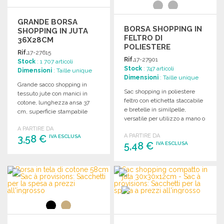
GRANDE BORSA
BORSA SHOPPING IN
SHOPPING IN JUTA
FELTRO DI
36X28CM
POLIESTERE
Rif.
17-27615
27X30CM A PREZZI
Rif.
17-27901
Stock
: 1 707 articoli
ALL'INGROSSO
Stock
: 747 articoli
Dimensioni
: Taille unique
Dimensioni
: Taille unique
Grande sacco shopping in
Sac shopping in poliestere
tessuto jute con manici in
feltro con etichetta staccabile
cotone, lunghezza ansa 37
e bretelle in similpelle,
cm, superficie stampabile
versatile per utilizzo a mano o
36x28 cm.
spalla.
A PARTIRE DA
A PARTIRE DA
3,58 €
IVA ESCLUSA
5,48 €
IVA ESCLUSA
ORDINARE
ORDINARE
Richiedi un preventivo
Richiedi un preventivo