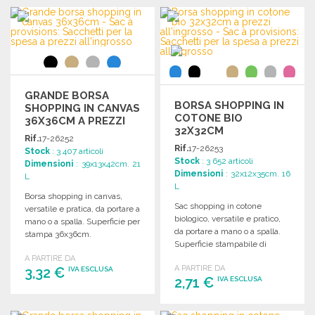
ORDINARE
ORDINARE
Richiedi un preventivo
Richiedi un preventivo
GRANDE BORSA
BORSA SHOPPING IN
SHOPPING IN CANVAS
COTONE BIO
36X36CM A PREZZI
32X32CM
ALL'INGROSSO
Rif.
17-26252
Rif.
17-26253
Stock
: 3 407 articoli
Stock
: 3 652 articoli
Dimensioni
: 39x13x42cm. 21
Dimensioni
: 32x12x35cm. 16
L
L
Borsa shopping in canvas,
Sac shopping in cotone
versatile e pratica, da portare a
biologico, versatile e pratico,
mano o a spalla. Superficie per
da portare a mano o a spalla.
stampa 36x36cm.
Superficie stampabile di
32x32 cm.
A PARTIRE DA
A PARTIRE DA
3,32 €
IVA ESCLUSA
2,71 €
IVA ESCLUSA
ORDINARE
ORDINARE