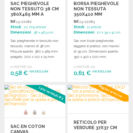
SAC PIEGHEVOLE
BORSA PIEGHEVOLE
NON TESSUTO 38 CM
NON TESSUTA
380X465 MM A
350X410 MM
PREZZI
Rif.
13-22082
Rif.
13-22083
ALL'INGROSSO
Stock
: 22 705 articoli
Stock
: 11 articoli
Dimensioni
: 38 x 46.5 cm
Dimensioni
: 10 x 35 x 41 cm
Sac pieghevole in tessuto non
Sac non tissé pieghevole,
tessuto, manici di 38 cm.
leggero e pratico, con manici
Misure aperto: 380 x 465 mm;
di 35 cm. Dimensioni aperto:
piegato: 200 x 110 x 15 mm.
350 x 410 x 100 mm.
A PARTIRE DA
A PARTIRE DA
0,58 €
0,61 €
IVA ESCLUSA
IVA ESCLUSA
ORDINARE
ORDINARE
Miglior prezzo
I più venduti #3
Richiedi un preventivo
Richiedi un preventivo
RETICOLO PER
SAC EN COTON
VERDURE 37X37 CM
CANVAS