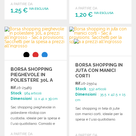
pratica.
A PARTIRE DA
trasporto.
A PARTIRE DA
1,25 €
IVA ESCLUSA
1,20 €
IVA ESCLUSA
ORDINARE
ORDINARE
Richiedi un preventivo
Richiedi un preventivo
BORSA SHOPPING IN
BORSA SHOPPING
JUTA CON MANICI
PIEGHEVOLE IN
CORTI
POLIESTERE 30L A
Rif.
16-25504
PREZZI
Rif.
16-25489
Stock
: 532 articoli
ALL'INGROSSO
Stock
: 964 articoli
Dimensioni
: 35.5 x 42.5 x 15
Dimensioni
: 11 x 41 x 39 cm
cm
Sac shopping pieghevole in
Sac shopping in tela di jute
poliestere ribstop con
con manici corti, ideale per la
custodia, ideale per la spesa e
spesa e l'uso quotidiano.
l'uso quotidiano. Comodo e
pratico.
A PARTIRE DA
A PARTIRE DA