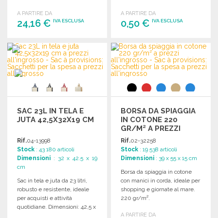
personalizzazione.
A PARTIRE DA
A PARTIRE DA
24,16 €
0,50 €
IVA ESCLUSA
IVA ESCLUSA
ORDINARE
ORDINARE
Richiedi un preventivo
Richiedi un preventivo
SAC 23L IN TELA E
BORSA DA SPIAGGIA
JUTA 42,5X32X19 CM
IN COTONE 220
GR/M² A PREZZI
ALL'INGROSSO
Rif.
04-13998
Rif.
02-32258
Stock
: 43 180 articoli
Stock
: 19 538 articoli
Dimensioni
: 32 x 42.5 x 19
Dimensioni
: 39 x 55 x 15 cm
cm
Borsa da spiaggia in cotone
Sac in tela e juta da 23 litri,
con manici in corda, ideale per
robusto e resistente, ideale
shopping e giornate al mare.
per acquisti e attività
220 gr/m².
quotidiane. Dimensioni: 42,5 x
A PARTIRE DA
32 x 19 cm.