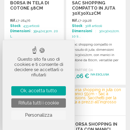
BORSA IN TELA DI
SAC SHOPPING
COTONE 58CM
COMPATTO IN JUTA
30X30X12CM
Rif.
17-28476
Rif.
17-29128
Stock
: 433 articoli
Stock
: 308 articoli
Dimensioni
: 39x42x13cm. 20
Dimensioni
: 30x30x12cm.
L
10 li...
Borsa in cotone con manici
Sac shopping compatto in
lunghi, ideale da portare a
tessuto di juta, dimensioni
mano o a spalla. Manici di 58
30x30x12cm, con manici in
Questo sito fa uso di
cm di lunghezza.
cotone da 60cm, versatile per
cookies e ti consente di
uso quotidiano.
decidere se accettarli o
A PARTIRE DA
A PARTIRE DA
rifiutarli
5,00 €
2,06 €
IVA ESCLUSA
IVA ESCLUSA
ORDINARE
ORDINARE
Ok, accetta tutto
Richiedi un preventivo
Richiedi un preventivo
Rifiuta tutti i cookie
Personalizza
BORSA SHOPPING IN
SAC SHOPPING IN
JUTA CON MANICI