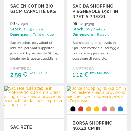
SAC EN COTON BIO
SAC DA SHOPPING
61CM CAPACITÉ 6KG
PIEGHEVOLE 190T IN
RPET A PREZZI
ALL'INGROSSO
Rif.
17-29118
Rif.
02-32305
Stock
: 2 639 articoli
Stock
: 69 419 articoli
Dimensioni
: Taille unique
Dimensioni
: 38 x 40 cm
Sac en coton, polyvalent et
Sac shopping pieghevole in
robuste, pouvant supporter
190T con cordone di serraggio,
jusqu'à 6 kg. Anses de 61 cm,
pratico e leggero per ogni
ideale per la spesa quotidiana.
occasione di acquisto.
A PARTIRE DA
A PARTIRE DA
2,59 €
1,12 €
IVA ESCLUSA
IVA ESCLUSA
ORDINARE
ORDINARE
Richiedi un preventivo
Richiedi un preventivo
BORSA SHOPPING
SAC RETE
38X42 CM IN