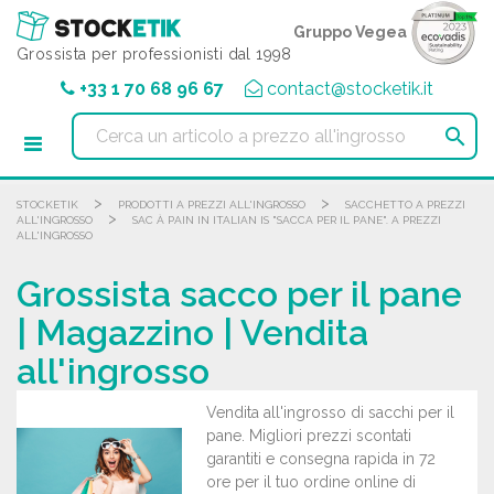
Pannello di gestione dei cookies
Gruppo Vegea
Grossista per professionisti dal 1998
+33 1 70 68 96 67
contact@stocketik.it

>
>
STOCKETIK
PRODOTTI A PREZZI ALL'INGROSSO
SACCHETTO A PREZZI
>
ALL'INGROSSO
SAC À PAIN IN ITALIAN IS "SACCA PER IL PANE". A PREZZI
ALL'INGROSSO
Grossista sacco per il pane
| Magazzino | Vendita
all'ingrosso
Vendita all'ingrosso di sacchi per il
pane. Migliori prezzi scontati
garantiti e consegna rapida in 72
ore per il tuo ordine online di