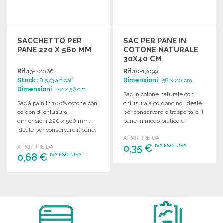
SACCHETTO PER
SAC PER PANE IN
PANE 220 X 560 MM
COTONE NATURALE
30X40 CM
Rif.
13-22066
Rif.
10-17099
Stock
: 8 573 articoli
Dimensioni
: 58 x 20 cm
Dimensioni
: 22 x 56 cm
Sac in cotone naturale con
Sac à pain in 100% cotone con
chiusura a cordoncino. Ideale
cordon di chiusura,
per conservare e trasportare il
dimensioni 220 x 560 mm,
pane in modo pratico e
ideale per conservare il pane.
funzionale.
A PARTIRE DA
0,35 €
IVA ESCLUSA
A PARTIRE DA
0,68 €
IVA ESCLUSA
ORDINARE
ORDINARE
Richiedi un preventivo
Richiedi un preventivo