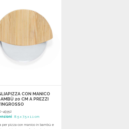
Richiedi un preventivo
Richiedi un preventivo
LIAPIZZA CON MANICO
BAMBÙ 20 CM A PREZZI
'INGROSSO
0-49352
nsioni
: 8.5 x 7.5 x 1.1 cm
a per pizza con manico in bambù e