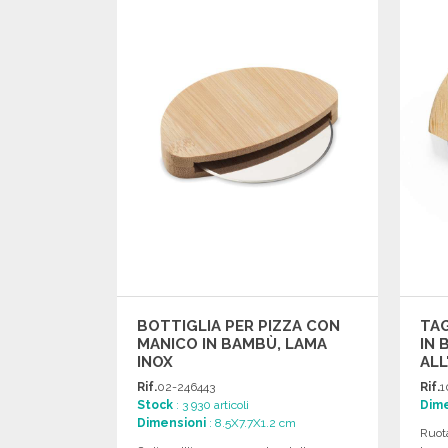
Richiedi un preventivo
BOTTIGLIA PER PIZZA CON
TAG
MANICO IN BAMBÙ, LAMA
IN 
INOX
ALL
Rif.
02-246443
Rif.
1
Stock
: 3 930 articoli
Dime
Dimensioni
: 8.5X7.7X1.2 cm
Ruot