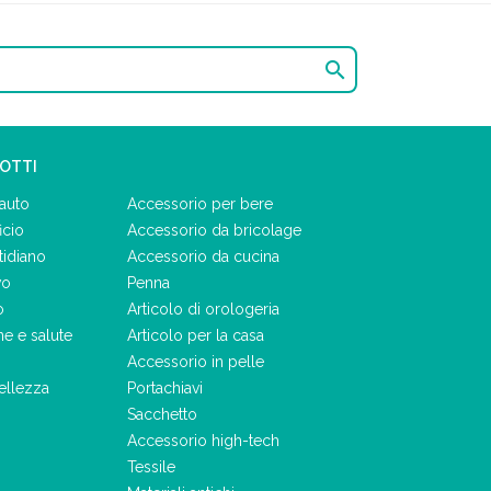

DOTTI
auto
Accessorio per bere
icio
Accessorio da bricolage
tidiano
Accessorio da cucina
vo
Penna
o
Articolo di orologeria
ne e salute
Articolo per la casa
Accessorio in pelle
ellezza
Portachiavi
Sacchetto
Accessorio high-tech
Tessile