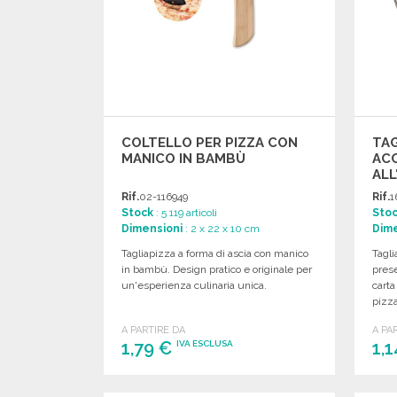
COLTELLO PER PIZZA CON
TAG
MANICO IN BAMBÙ
ACC
ALL
Rif.
02-116949
Rif.
1
Stock
: 5 119 articoli
Sto
Dimensioni
: 2 x 22 x 10 cm
Dime
Tagliapizza a forma di ascia con manico
Tagli
in bambù. Design pratico e originale per
prese
un'esperienza culinaria unica.
carta
pizza
A PARTIRE DA
A PA
1,79 €
1,
IVA ESCLUSA
ORDINARE