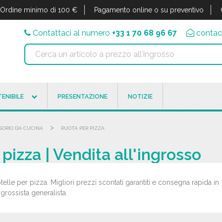
Ordine minimo di 100 €
Pagamento online o su preventivo
Contattaci al numero
+33 1 70 68 96 67
contac
ENIBILE
PRESENTAZIONE
NOTIZIE
>
SORIO DA CUCINA
RUOTA PER PIZZA
 pizza | Vendita all'ingrosso
telle per pizza. Migliori prezzi scontati garantiti e consegna rapida in 
 grossista generalista.