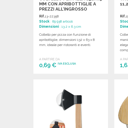
MM CON APRIBOTTIGLIE A
11,
PREZZI ALL'INGROSSO
Rif.
13-22358
Rif.
1
Stock
: 69 938 articoli
Sto
Dimensioni
: 13.2 x 6.3 cm
Dime
Coltello per pizza con funzione di
Colte
apribottiglie, dimensioni 132 x 63 x 8
manic
mm, ideale per ristoranti e eventi.
elega
compa
A PARTIRE DA
A PA
0,69 €
1,
IVA ESCLUSA
ORDINARE
Richiedi un preventivo