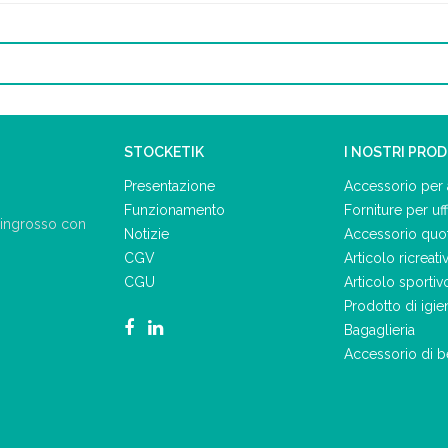
STOCKETIK
I NOSTRI PRO
Presentazione
Accessorio per 
Funzionamento
Forniture per uff
ll'ingrosso con
Notizie
Accessorio quo
CGV
Articolo ricreati
CGU
Articolo sportiv
Prodotto di igie
Bagaglieria
Accessorio di b