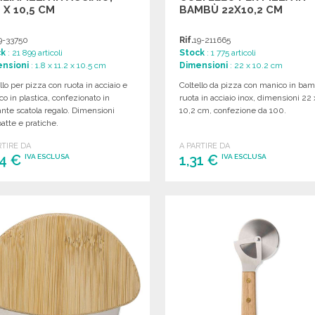
2 X 10,5 CM
BAMBÙ 22X10,2 CM
9-33750
Rif.
19-211665
ck
: 21 899 articoli
Stock
: 1 775 articoli
nsioni
: 1.8 x 11.2 x 10.5 cm
Dimensioni
: 22 x 10.2 cm
llo per pizza con ruota in acciaio e
Coltello da pizza con manico in ba
o in plastica, confezionato in
ruota in acciaio inox, dimensioni 22 
nte scatola regalo. Dimensioni
10,2 cm, confezione da 100.
tte e pratiche.
RTIRE DA
A PARTIRE DA
64 €
1,31 €
IVA ESCLUSA
IVA ESCLUSA
ORDINARE
ORDINARE
Richiedi un preventivo
Richiedi un preventivo