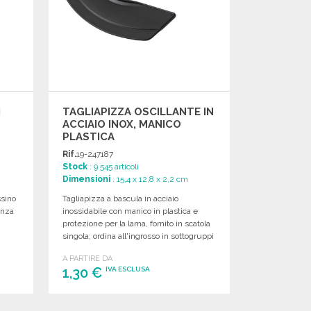
I
TAGLIAPIZZA OSCILLANTE IN
ACCIAIO INOX, MANICO
PLASTICA
Rif.
19-247187
Stock
: 9 545 articoli
Dimensioni
: 15,4 x 12,8 x 2,2 cm
ssino
Tagliapizza a bascula in acciaio
enza
inossidabile con manico in plastica e
protezione per la lama, fornito in scatola
singola; ordina all'ingrosso in sottogruppi
di 40 unità.
A PARTIRE DA
1,30 €
IVA ESCLUSA
ORDINARE