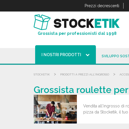
Pannello di gestione dei cookies
Prezzi decrescenti
Grossista per professionisti dal 1998
I NOSTRI PRODOTTI
SVILUPPO SOST
>
>
STOCKETIK
PRODOTTI A PREZZI ALL'INGROSSO
ACCES
Grossista roulette per
Vendita all'ingrosso di ro
pizza da Stocketik, il tuo