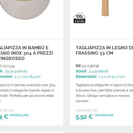
LIAPIZZA IN BAMBÙ E
TAGLIAPIZZA IN LEGNO D
IAIO INOX 304 A PREZZI
FRASSINO 33 CM
'INGROSSO
6-220334
Rif.
05-238638
ck
: 25 303 articoli
Stock
: 4 419 articoli
nsioni
: 1.1 x 7.5 x 8.5 cm
Dimensioni
: 1.5 x 20.5 x 7 cm
apizza in bambù e acciaio inox 304,
Tagliapizza elegante in legno di fra
ntato in elegante scatola regalo in
e acciaio inox, per fette precise e s
 kraft. Perfetto per gli amanti della
sforzo. Design semplice e manico
.
comodo.
RTIRE DA
A PARTIRE DA
14 €
5,92 €
IVA ESCLUSA
IVA ESCLUSA
ORDINARE
ORDINARE