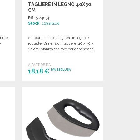
TAGLIERE IN LEGNO 40X30
CM
Rif.
15-44634
Stock
: 129 articoli
mbù e
Set per pizza con tagliere in legno e
x
roulette. Dimensioni tagliere: 40 x 30 x
1,5 cm. Manico con foro per appenderlo.
A PARTIRE DA
18,18 €
IVA ESCLUSA
ORDINARE
Richiedi un preventivo