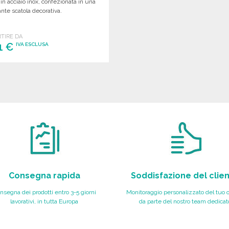
in acciaio inox, confezionata in una
nte scatola decorativa.
RTIRE DA
11 €
IVA ESCLUSA
ORDINARE
Richiedi un preventivo
Consegna rapida
Soddisfazione del clie
nsegna dei prodotti entro 3-5 giorni
Monitoraggio personalizzato del tuo 
lavorativi, in tutta Europa
da parte del nostro team dedicat