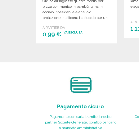
Ordina all'ingrosso questa rotella per
lama 
pizza con manico in bambù, lama in
elega
acciaio inossidabile e anello di
protezione in silicone traslucido per un
A PA
taglio preciso e sicuro.
1,
A PARTIRE DA
0,99 €
IVA ESCLUSA
ORDINARE
Richiedi un preventivo
Pagamento sicuro
Pagamento con carta tramite il nostro
Co
partner Société Générale, bonifico bancario
o mandato amministrativo